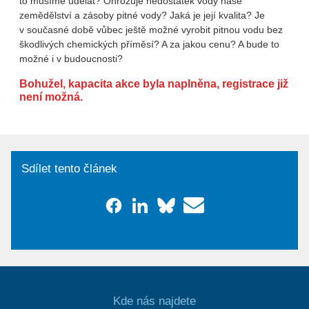
to musíme udělat? Ohrožuje nedostatek vody naše
zemědělství a zásoby pitné vody? Jaká je její kvalita? Je
v současné době vůbec ještě možné vyrobit pitnou vodu bez
škodlivých chemických příměsí? A za jakou cenu? A bude to
možné i v budoucnosti?
Bohužel, kapacita akce byla naplněna, registrace již
není možná.
Sdílet tento článek
Kde nás najdete