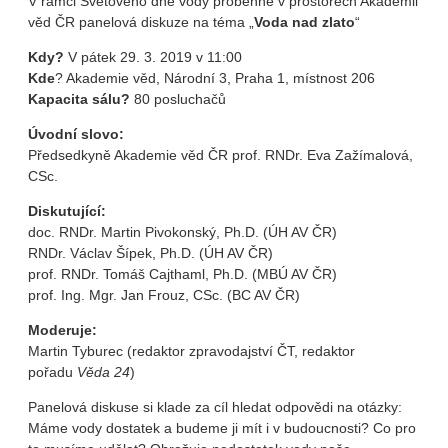
V rámci Světového dne vody proběhne v prostorech Akademii
věd ČR panelová diskuze na téma „
Voda nad zlato
“
Kdy?
V pátek 29. 3. 2019 v 11:00
Kde
? Akademie věd, Národní 3, Praha 1, místnost 206
Kapacita sálu?
80 posluchačů
Úvodní slovo:
Předsedkyně Akademie věd ČR prof. RNDr. Eva Zažímalová,
CSc.
Diskutující:
doc. RNDr. Martin Pivokonský, Ph.D. (ÚH AV ČR)
RNDr. Václav Šípek, Ph.D. (ÚH AV ČR)
prof. RNDr. Tomáš Cajthaml, Ph.D. (MBÚ AV ČR)
prof. Ing. Mgr. Jan Frouz, CSc. (BC AV ČR)
Moderuje:
Martin Tyburec (redaktor zpravodajství ČT, redaktor
pořadu
Věda 24
)
Panelová diskuse si klade za cíl hledat odpovědi na otázky:
Máme vody dostatek a budeme ji mít i v budoucnosti? Co pro