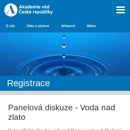
O nás
Věda a výzkum
Veřejnost
Média
Registrace
Panelová diskuze - Voda nad
zlato