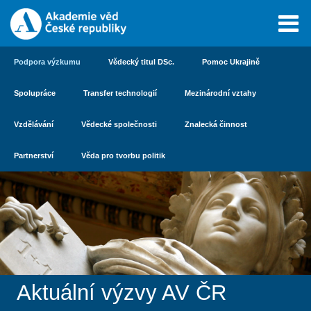
Podpora výzkumu
Vědecký titul DSc.
Pomoc Ukrajině
Spolupráce
Transfer technologií
Mezinárodní vztahy
Vzdělávání
Vědecké společnosti
Znalecká činnost
Partnerství
Věda pro tvorbu politik
Aktuální výzvy AV ČR