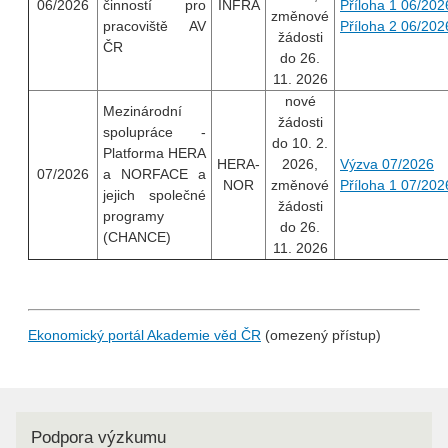
06/2026
činností pro
INFRA
Příloha 1 06/202
změnové
pracoviště AV
Příloha 2 06/202
žádosti
ČR
do 26.
11. 2026
nové
Mezinárodní
žádosti
spolupráce -
do 10. 2.
Platforma HERA
HERA-
2026,
Výzva 07/2026
07/2026
a NORFACE a
NOR
změnové
Příloha 1 07/202
jejich společné
žádosti
programy
do 26.
(CHANCE)
11. 2026
Ekonomický portál Akademie věd ČR
(omezený přístup)
Podpora výzkumu