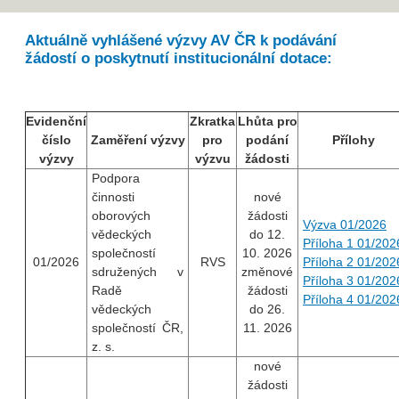
Aktuálně vyhlášené výzvy AV ČR k podávání
žádostí o poskytnutí institucionální dotace:
Evidenční
Zkratka
Lhůta pro
číslo
Zaměření výzvy
pro
podání
Přílohy
výzvy
výzvu
žádosti
Podpora
činnosti
nové
oborových
žádosti
Výzva 01/2026
vědeckých
do 12.
Příloha 1 01/202
společností
10. 2026
01/2026
RVS
Příloha 2 01/202
sdružených v
změnové
Příloha 3 01/202
Radě
žádosti
Příloha 4 01/202
vědeckých
do 26.
společností ČR,
11. 2026
z. s.
nové
žádosti