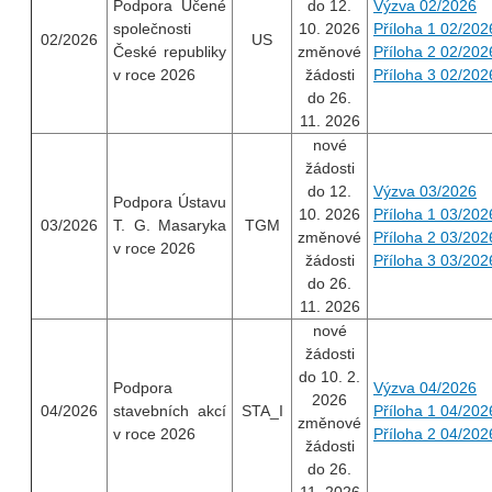
Podpora Učené
do 12.
Výzva 02/2026
společnosti
10. 2026
Příloha 1 02/202
02/2026
US
České republiky
změnové
Příloha 2 02/202
v roce 2026
žádosti
Příloha 3 02/202
do 26.
11. 2026
nové
žádosti
do 12.
Výzva 03/2026
Podpora Ústavu
10. 2026
Příloha 1 03/202
03/2026
T. G. Masaryka
TGM
změnové
Příloha 2 03/202
v roce 2026
žádosti
Příloha 3 03/202
do 26.
11. 2026
nové
žádosti
do 10. 2.
Podpora
Výzva 04/2026
2026
04/2026
stavebních akcí
STA_I
Příloha 1 04/202
změnové
v roce 2026
Příloha 2 04/202
žádosti
do 26.