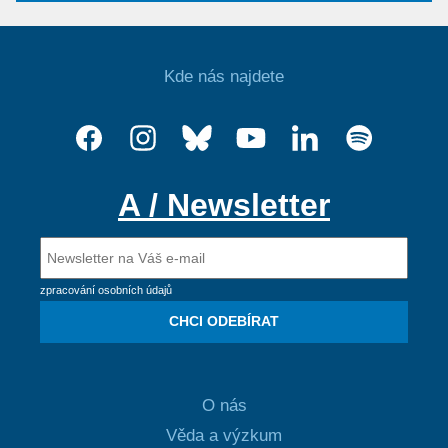
Kde nás najdete
A / Newsletter
zpracování osobních údajů
CHCI ODEBÍRAT
O nás
Věda a výzkum