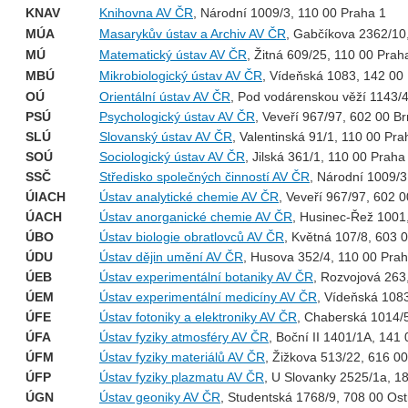
KNAV
Knihovna AV ČR
, Národní 1009/3, 110 00 Praha 1
MÚA
Masarykův ústav a Archiv AV ČR
, Gabčíkova 2362/10
MÚ
Matematický ústav AV ČR
, Žitná 609/25, 110 00 Prah
MBÚ
Mikrobiologický ústav AV ČR
, Vídeňská 1083, 142 00
OÚ
Orientální ústav AV ČR
, Pod vodárenskou věží 1143/4
PSÚ
Psychologický ústav AV ČR
, Veveří 967/97, 602 00 B
SLÚ
Slovanský ústav AV ČR
, Valentinská 91/1, 110 00 Pra
SOÚ
Sociologický ústav AV ČR
, Jilská 361/1, 110 00 Praha
SSČ
Středisko společných činností AV ČR
, Národní 1009/3
ÚIACH
Ústav analytické chemie AV ČR
, Veveří 967/97, 602 
ÚACH
Ústav anorganické chemie AV ČR
, Husinec-Řež 1001
ÚBO
Ústav biologie obratlovců AV ČR
, Květná 107/8, 603 
ÚDU
Ústav dějin umění AV ČR
, Husova 352/4, 110 00 Prah
ÚEB
Ústav experimentální botaniky AV ČR
, Rozvojová 263
ÚEM
Ústav experimentální medicíny AV ČR
, Vídeňská 108
ÚFE
Ústav fotoniky a elektroniky AV ČR
, Chaberská 1014/
ÚFA
Ústav fyziky atmosféry AV ČR
, Boční II 1401/1A, 141
ÚFM
Ústav fyziky materiálů AV ČR
, Žižkova 513/22, 616 0
ÚFP
Ústav fyziky plazmatu AV ČR
, U Slovanky 2525/1a, 1
ÚGN
Ústav geoniky AV ČR
, Studentská 1768/9, 708 00 Ost