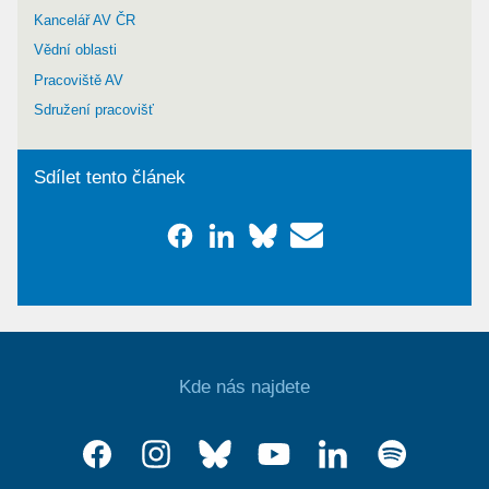
Kancelář AV ČR
Vědní oblasti
Pracoviště AV
Sdružení pracovišť
Sdílet tento článek
Kde nás najdete