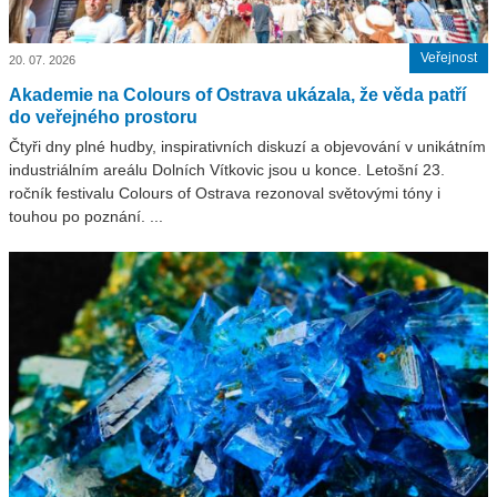
Veřejnost
20. 07. 2026
Akademie na Colours of Ostrava ukázala, že věda patří
do veřejného prostoru
Čtyři dny plné hudby, inspirativních diskuzí a objevování v unikátním
industriálním areálu Dolních Vítkovic jsou u konce. Letošní 23.
ročník festivalu Colours of Ostrava rezonoval světovými tóny i
touhou po poznání. ...