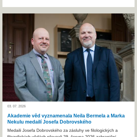
03. 07. 2026
Akademie věd vyznamenala Neila Bermela a Marka
Nekulu medailí Josefa Dobrovského
Medaili Josefa Dobrovského za zásluhy ve filologických a
filozofických vědách převzali 29. června 2026 zahraniční