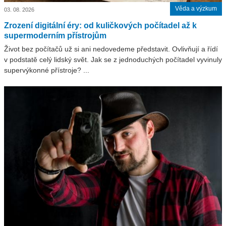
Věda a výzkum
03. 08. 2026
Zrození digitální éry: od kuličkových počítadel až k
supermoderním přístrojům
Život bez počítačů už si ani nedovedeme představit. Ovlivňují a řídí
v podstatě celý lidský svět. Jak se z jednoduchých počítadel vyvinuly
supervýkonné přístroje? ...