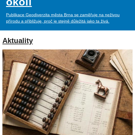
okolí
Publikace Geodiverzita města Brna se zaměřuje na neživou
přírodu a přibližuje, proč je stejně důležitá jako ta živá.
Aktuality