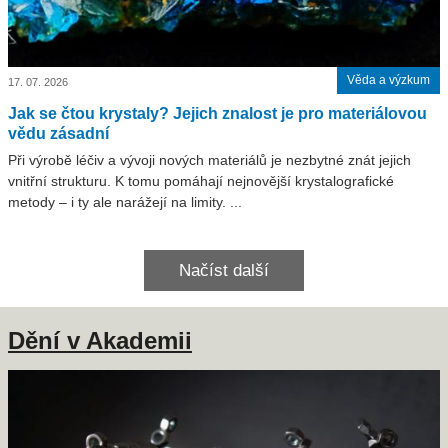
Věda a výzkum
17. 07. 2026
Jak se čtou krystaly? Jejich znalost je pro materiálovou
vědu zásadní
Při výrobě léčiv a vývoji nových materiálů je nezbytné znát jejich
vnitřní strukturu. K tomu pomáhají nejnovější krystalografické
metody – i ty ale narážejí na limity. ...
Načíst další
Dění v Akademii