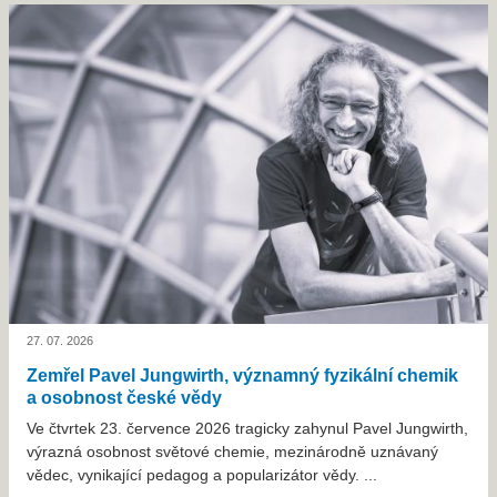
27. 07. 2026
Zemřel Pavel Jungwirth, významný fyzikální chemik
a osobnost české vědy
Ve čtvrtek 23. července 2026 tragicky zahynul Pavel Jungwirth,
výrazná osobnost světové chemie, mezinárodně uznávaný
vědec, vynikající pedagog a popularizátor vědy. ...