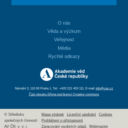
O nás
Věda a výzkum
Veřejnost
Média
Rychlé odkazy
Národní 3, 110 00 Praha 1, Tel.: +420 221 403 111, E-mail:
info@cas.cz
Část obsahu šířena pod licencí Creative commons
© Středisko
Mapa stránek
Licenční ujednání
Cookies
společných činností
Prohlášení o přístupnosti
AV ČR, v. v. i.
Zpracování osobních údajů
Webmaster