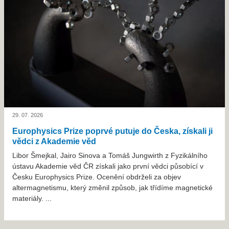
29. 07. 2026
Europhysics Prize poprvé putuje do Česka, získali ji
vědci z Akademie věd
Libor Šmejkal, Jairo Sinova a Tomáš Jungwirth z Fyzikálního
ústavu Akademie věd ČR získali jako první vědci působící v
Česku Europhysics Prize. Ocenění obdrželi za objev
altermagnetismu, který změnil způsob, jak třídíme magnetické
materiály. ...