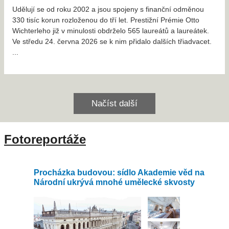
Udělují se od roku 2002 a jsou spojeny s finanční odměnou
330 tisíc korun rozloženou do tří let. Prestižní Prémie Otto
Wichterleho již v minulosti obdrželo 565 laureátů a laureátek.
Ve středu 24. června 2026 se k nim přidalo dalších třiadvacet.
...
Načíst další
Fotoreportáže
d na
Co ukrývá Vyšehrad? Archeologové zkoumají
O
ty
národní památku už více než 100 let
z