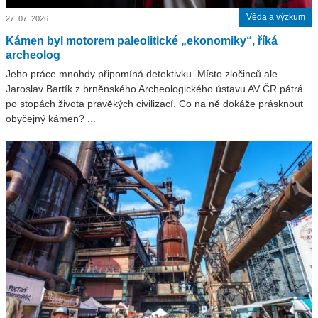
Věda a výzkum
27. 07. 2026
Kámen byl motorem paleolitické „ekonomiky“, říká
archeolog
Jeho práce mnohdy připomíná detektivku. Místo zločinců ale
Jaroslav Bartík z brněnského Archeologického ústavu AV ČR pátrá
po stopách života pravěkých civilizací. Co na ně dokáže prásknout
obyčejný kámen? ...