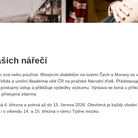
ašich nářečí
do zná nebo používá. Mizejícím dialektům na území Čech a Moravy se 
i Věda a umění Akademie věd ČR na pražské Národní třídě. Představuj
 postupný ústup a přibližuje výsledky výzkumu. Výstava se koná u přílež
e přístupná zdarma.
á 4. března a potrvá až do 15. června 2026. Otevřená je každý všední
 i o víkendu 14. a 15. března v rámci Týdne mozku.