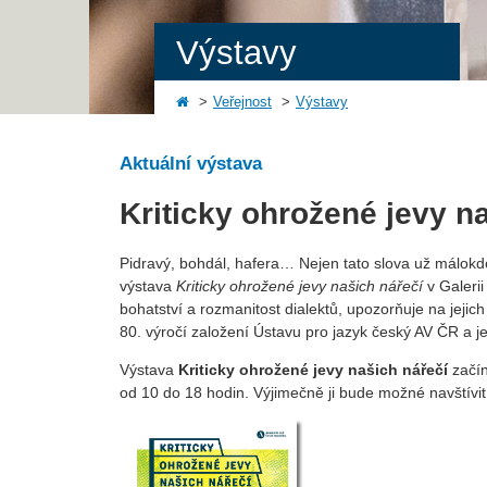
Výstavy
Veřejnost
Výstavy
Aktuální výstava
Kriticky ohrožené jevy n
Pidravý, bohdál, hafera… Nejen tato slova už málok
výstava
Kriticky ohrožené jevy našich nářečí
v Galeri
bohatství a rozmanitost dialektů, upozorňuje na jejich
80. výročí založení Ústavu pro jazyk český AV ČR a j
Výstava
Kriticky ohrožené jevy našich nářečí
začín
od 10 do 18 hodin. Výjimečně ji bude možné navštívit