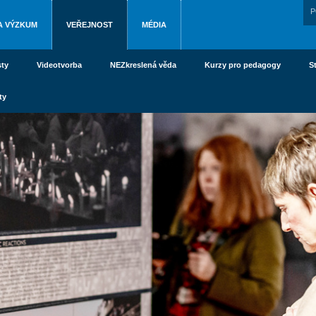
P
A VÝZKUM
VEŘEJNOST
MÉDIA
ty
Videotvorba
NEZkreslená věda
Kurzy pro pedagogy
S
ty