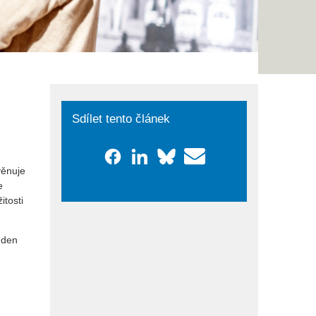
Sdílet tento článek
věnuje
e
itosti
 den