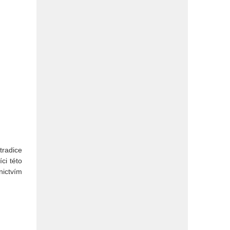
tradice
ci této
nictvím