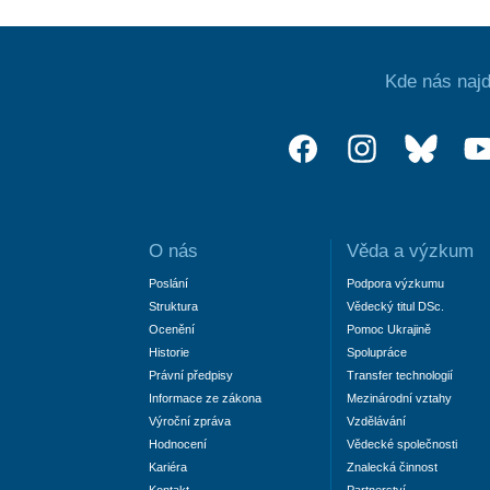
Kde nás najd
O nás
Věda a výzkum
Poslání
Podpora výzkumu
Struktura
Vědecký titul DSc.
Ocenění
Pomoc Ukrajině
Historie
Spolupráce
Právní předpisy
Transfer technologií
Informace ze zákona
Mezinárodní vztahy
Výroční zpráva
Vzdělávání
Hodnocení
Vědecké společnosti
Kariéra
Znalecká činnost
Kontakt
Partnerství