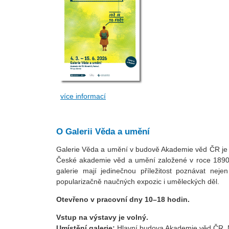
více informací
O Galerii Věda a umění
Galerie Věda a umění v budově Akademie věd ČR je 
České akademie věd a umění založené v roce 1890 dí
galerie mají jedinečnou příležitost poznávat neje
popularizačně naučných expozic i uměleckých děl.
Otevřeno v pracovní dny 10–18 hodin.
Vstup na výstavy je volný.
Umístění galerie:
Hlavní budova Akademie věd ČR, N