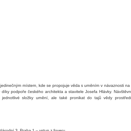
jedinečným místem, kde se propojuje věda s uměním v návaznosti na 
ky podpoře českého architekta a stavitele Josefa Hlávky. Návštěvní
n jednotlivé složky umění, ale také pronikat do tajů vědy prostřed
árodní 3, Praha 1 – vstup z foyeru.