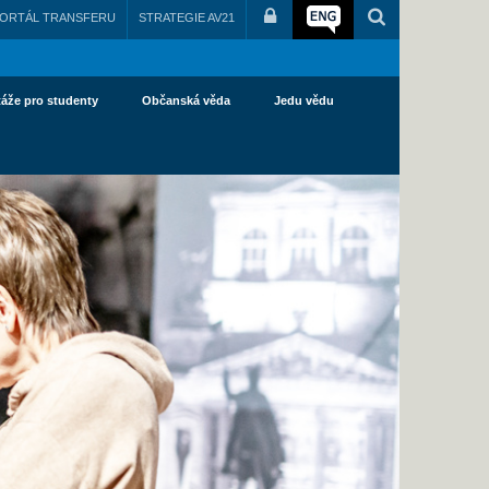
ORTÁL TRANSFERU
STRATEGIE AV21
táže pro studenty
Občanská věda
Jedu vědu