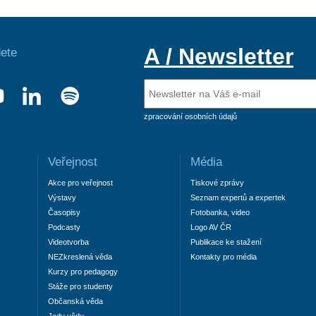
A / Newsletter
ete
zpracování osobních údajů
Veřejnost
Média
Akce pro veřejnost
Tiskové zprávy
Výstavy
Seznam expertů a expertek
Časopisy
Fotobanka, video
Podcasty
Logo AV ČR
Videotvorba
Publikace ke stažení
NEZkreslená věda
Kontakty pro média
Kurzy pro pedagogy
Stáže pro studenty
Občanská věda
Jedu vědu