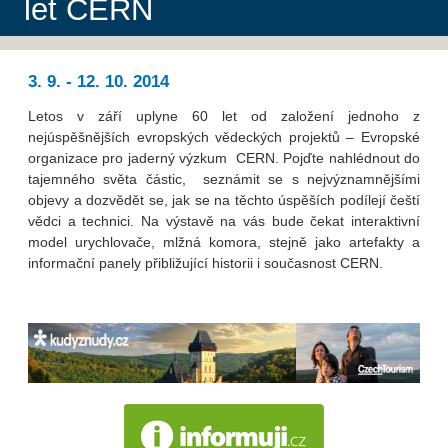
let CERN
3. 9. - 12. 10. 2014
Letos v září uplyne 60 let od založení jednoho z
nejúspěšnějších evropských vědeckých projektů – Evropské
organizace pro jaderný výzkum CERN. Pojďte nahlédnout do
tajemného světa částic, seznámit se s nejvýznamnějšími
objevy a dozvědět se, jak se na těchto úspěších podílejí čeští
vědci a technici. Na výstavě na vás bude čekat interaktivní
model urychlovače, mlžná komora, stejně jako artefakty a
informační panely přibližující historii i současnost CERN.