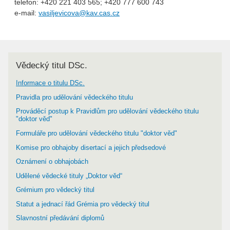
telefon: +420 221 403 565; +420 777 600 743
e-mail:
vasiljevicova@kav.cas.cz
Vědecký titul DSc.
Informace o titulu DSc.
Pravidla pro udělování vědeckého titulu
Prováděcí postup k Pravidlům pro udělování vědeckého titulu
"doktor věd"
Formuláře pro udělování vědeckého titulu "doktor věd"
Komise pro obhajoby disertací a jejich předsedové
Oznámení o obhajobách
Udělené vědecké tituly „Doktor věd“
Grémium pro vědecký titul
Statut a jednací řád Grémia pro vědecký titul
Slavnostní předávání diplomů