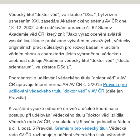
Vědecký titul "doktor věd", ve zkratce "DSc.", byl zřízen
usnesením XXI. zasedání Akademického sněmu AV ČR dne
18. 12. 2002. Jeho udělování upravuje čl. 62 Stanov
Akademie věd ČR, který zní: "Jako výraz ocenění zvláště
vysoké kvalifikace prokázané vytvořením závažných, vědecky
originálních prací důležitých pro rozvoj bádání v určitém
vědním oboru a charakterizujících vyhraněnou vědeckou
osobnost uděluje Akademie vědecký titul "doktor věd" ("doctor
scientiarum", ve zkratce DSc.).".
Podrobnosti o udělování vědeckého titulu "doktor věd" v AV
ČR upravuje Interní norma AR AV ČR č. 3/2015
Pravidla pro
udělování vědeckého titulu "doktor věd" v AV ČR
(dále jen
Pravidla).
K zajištění vysoké odborné úrovně a účelné koordinace
postupu při udělování vědeckého titulu "doktor věd" zřídila
Vědecká rada AV ČR, v souladu s § 9 svého jednacího řádu a
s čl. I. odst. 5 Pravidel,
Grémium pro vědecký titul.
Vědecká
rada AV ČR rozhoduje o udělení vědeckého titulu výhradně