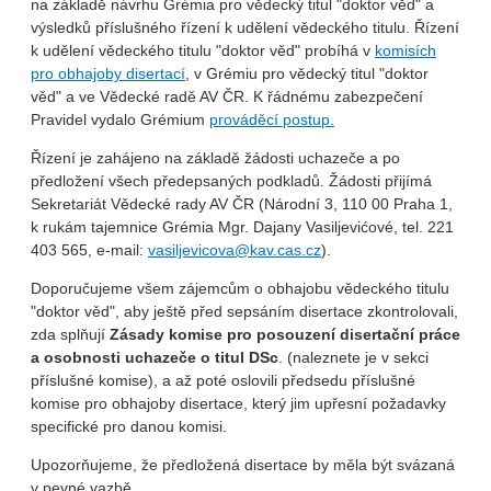
na základě návrhu Grémia pro vědecký titul "doktor věd" a
výsledků příslušného řízení k udělení vědeckého titulu. Řízení
k udělení vědeckého titulu "doktor věd" probíhá v
komisích
pro obhajoby disertací
, v Grémiu pro vědecký titul "doktor
věd" a ve Vědecké radě AV ČR. K řádnému zabezpečení
Pravidel vydalo Grémium
prováděcí postup.
Řízení je zahájeno na základě žádosti uchazeče a po
předložení všech předepsaných podkladů. Žádosti přijímá
Sekretariát Vědecké rady AV ČR (Národní 3, 110 00 Praha 1,
k rukám tajemnice Grémia Mgr. Dajany Vasiljevićové, tel. 221
403 565, e-mail:
vasiljevicova@kav.cas.cz
).
Doporučujeme všem zájemcům o obhajobu vědeckého titulu
"doktor věd", aby ještě před sepsáním disertace zkontrolovali,
zda splňují
Zásady komise pro posouzení disertační práce
a osobnosti uchazeče o titul DSc
. (naleznete je v sekci
příslušné komise), a až poté oslovili předsedu příslušné
komise pro obhajoby disertace, který jim upřesní požadavky
specifické pro danou komisi.
Upozorňujeme, že předložená disertace by měla být svázaná
v pevné vazbě.