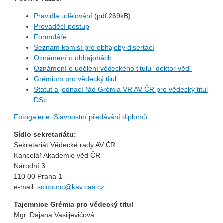
Pravidla udělování
(pdf 269kB)
Prováděcí postup
Formuláře
Seznam komisí pro obhajoby disertací
Oznámení o obhajobách
Oznámení o udělení vědeckého titulu "doktor věd"
Grémium pro vědecký titul
Statut a jednací řád Grémia VR AV ČR pro vědecký titul
DSc.
Fotogalerie: Slavnostní předávání diplomů
Sídlo sekretariátu:
Sekretariát Vědecké rady AV ČR
Kancelář Akademie věd ČR
Národní 3
110 00 Praha 1
e-mail:
scicounc@kav.cas.cz
Tajemnice Grémia pro vědecký titul
Mgr. Dajana Vasiljevićová