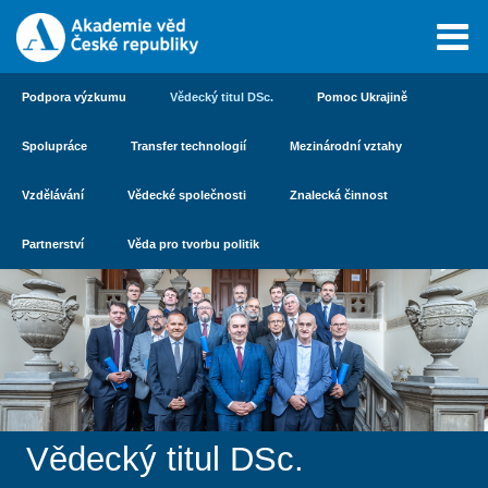
Podpora výzkumu
Vědecký titul DSc.
Pomoc Ukrajině
Spolupráce
Transfer technologií
Mezinárodní vztahy
Vzdělávání
Vědecké společnosti
Znalecká činnost
Partnerství
Věda pro tvorbu politik
Vědecký titul DSc.