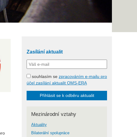
Zasílání aktualit
souhlasím se
zpracováním e-mailu pro
účel zasílání aktualit OMS-ERA
Přihlásit se k odběru aktualit
Mezinárodní vztahy
Aktuality
pro
Bilaterální spolupráce