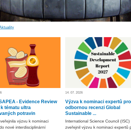
Aktuality
26
14. 07. 2026
SAPEA - Evidence Review
Výzva k nominaci expertů pro
k tématu ultra
odbornou recenzi Global
vaných potravin
Sustainable ...
eřejnila výzvu k nominaci
International Science Council (ISC)
do nové interdisciplinární
zveřejnil výzvu k nominaci expertů 