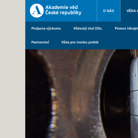
O NÁS
VĚDA 
Podpora výzkumu
Vědecký titul DSc.
Pomoc Ukraji
Partnerství
Věda pro tvorbu politik