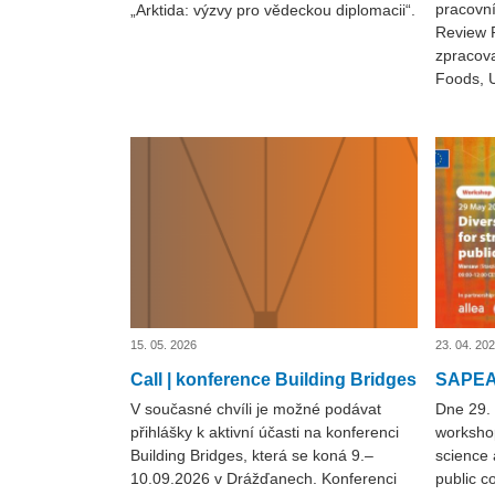
pracovní
„Arktida: výzvy pro vědeckou diplomacii“.
Review R
zpracova
Foods, U
15. 05. 2026
23. 04. 20
Call | konference Building Bridges
SAPEA
V současné chvíli je možné podávat
Dne 29. 
přihlášky k aktivní účasti na konferenci
worksho
Building Bridges, která se koná 9.–
science 
10.09.2026 v Drážďanech. Konferenci
public c