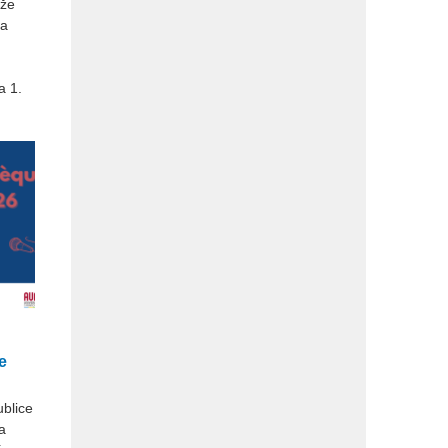
íže
na
a 1.
e
ublice
a