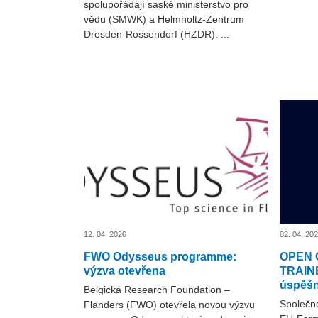
spolupořádají saské ministerstvo pro
vědu (SMWK) a Helmholtz-Zentrum
Dresden-Rossendorf (HZDR). ...
12. 04. 2026
02. 04. 20
FWO Odysseus programme:
OPEN 
výzva otevřena
TRAINE
úspěšno
Belgická Research Foundation –
Společn
Flanders (FWO) otevřela novou výzvu