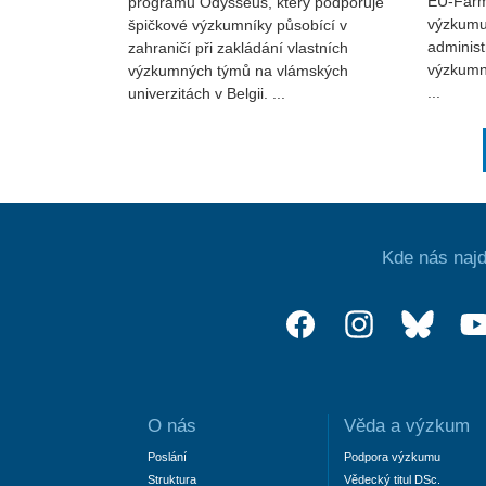
EU-Farm
programu Odysseus, který podporuje
výzkumu,
špičkové výzkumníky působící v
administ
zahraničí při zakládání vlastních
výzkumný
výzkumných týmů na vlámských
...
univerzitách v Belgii. ...
Kde nás najd
O nás
Věda a výzkum
Poslání
Podpora výzkumu
Struktura
Vědecký titul DSc.