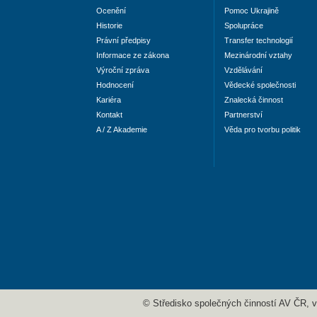
Ocenění
Pomoc Ukrajině
Historie
Spolupráce
Právní předpisy
Transfer technologií
Informace ze zákona
Mezinárodní vztahy
Výroční zpráva
Vzdělávání
Hodnocení
Vědecké společnosti
Kariéra
Znalecká činnost
Kontakt
Partnerství
A / Z Akademie
Věda pro tvorbu politik
© Středisko společných činností AV ČR, v. 