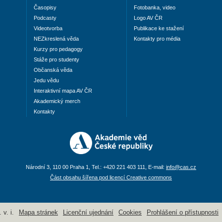
Časopisy
Fotobanka, video
Podcasty
Logo AV ČR
Videotvorba
Publikace ke stažení
NEZkreslená věda
Kontakty pro média
Kurzy pro pedagogy
Stáže pro studenty
Občanská věda
Jedu vědu
Interaktivní mapa AV ČR
Akademický merch
Kontakty
Národní 3, 110 00 Praha 1, Tel.: +420 221 403 111, E-mail:
info@cas.cz
Část obsahu šířena pod licencí Creative commons
v. i.
Mapa stránek
Licenční ujednání
Cookies
Prohlášení o přístupnosti