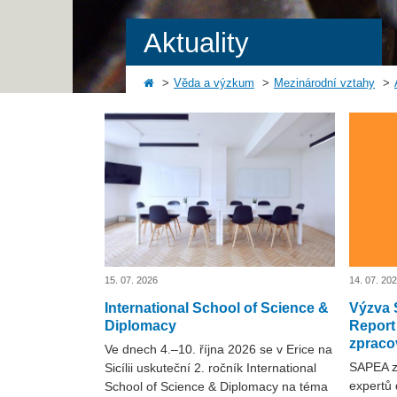
Aktuality
Věda a výzkum
Mezinárodní vztahy
15. 07. 2026
14. 07. 20
International School of Science &
Výzva 
Diplomacy
Report 
zpraco
Ve dnech 4.–10. října 2026 se v Erice na
SAPEA zv
Sicílii uskuteční 2. ročník International
expertů 
School of Science & Diplomacy na téma