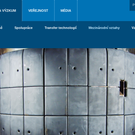
P
A VÝZKUM
VEŘEJNOST
MÉDIA
ně
Spolupráce
Transfer technologií
Mezinárodní vztahy
V