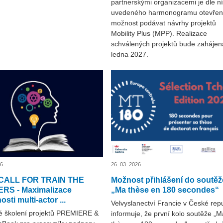
partnerskými organizacemi je dle n
uvedeného harmonogramu otevře
možnost podávat návrhy projektů
Mobility Plus (MPP). Realizace
schválených projektů bude zahájen
ledna 2027.
26
26. 03. 2026
CALL FOR TRAIN THE
Možnost přihlášení do soutěž
RS - Maximalizace
„Ma thèse en 180 secondes“
sti multi-actor ...
Velvyslanectví Francie v České rep
é školení projektů PREMIERE &
informuje, že první kolo soutěže „M