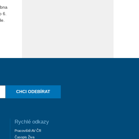
í
ubna
o 6.
de.
CHCI ODEBÍRAT
Rychlé odkazy
Pracoviště AV ČR
Časopis Živa