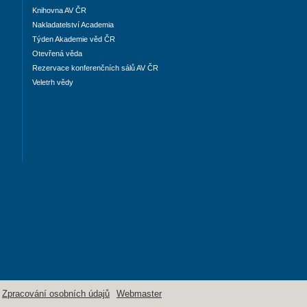
Knihovna AV ČR
Nakladatelství Academia
Týden Akademie věd ČR
Otevřená věda
Rezervace konferenčních sálů AV ČR
Veletrh vědy
Zpracování osobních údajů
Webmaster