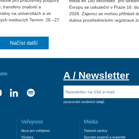
Book pro pracovníky podpory
thèse en 180 secondes“ pro středn
 transferu znalostí a
Evropu se uskuteční v Praze 16. d
rativy na univerzitách a ve
2026. Zájemci se mohou přihlásit d
ch institucích Termín: 26.–27.
dubna prostřednictvím registrace z
Načíst další
A / Newsletter
ete
zpracování osobních údajů
Veřejnost
Média
Akce pro veřejnost
Tiskové zprávy
Výstavy
Seznam expertů a expertek