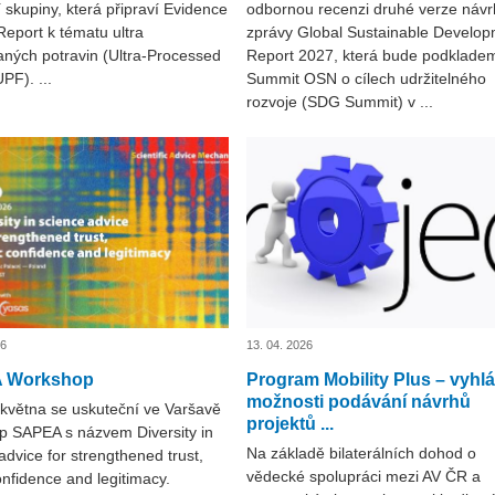
 skupiny, která připraví Evidence
odbornou recenzi druhé verze návr
eport k tématu ultra
zprávy Global Sustainable Develo
ných potravin (Ultra-Processed
Report 2027, která bude podklade
PF). ...
Summit OSN o cílech udržitelného
rozvoje (SDG Summit) v ...
26
13. 04. 2026
 Workshop
Program Mobility Plus – vyhl
možnosti podávání návrhů
května se uskuteční ve Varšavě
projektů ...
p SAPEA s názvem Diversity in
Na základě bilaterálních dohod o
advice for strengthened trust,
vědecké spolupráci mezi AV ČR a
onfidence and legitimacy.