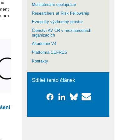
hu
Multilaterální spolupráce
pment
Researchers at Risk Fellowship
m pro
Evropský výzkumný prostor
Členství AV ČR v mezinárodních
organizacích
Akademie V4
Platforma CEFRES
Kontakty
Sdílet tento článek
ášení