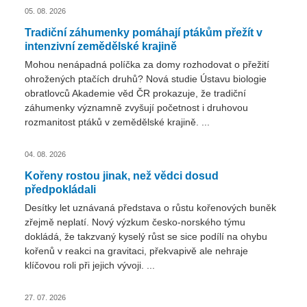
05. 08. 2026
Tradiční záhumenky pomáhají ptákům přežít v
intenzivní zemědělské krajině
Mohou nenápadná políčka za domy rozhodovat o přežití
ohrožených ptačích druhů? Nová studie Ústavu biologie
obratlovců Akademie věd ČR prokazuje, že tradiční
záhumenky významně zvyšují početnost i druhovou
rozmanitost ptáků v zemědělské krajině. ...
04. 08. 2026
Kořeny rostou jinak, než vědci dosud
předpokládali
Desítky let uznávaná představa o růstu kořenových buněk
zřejmě neplatí. Nový výzkum česko-norského týmu
dokládá, že takzvaný kyselý růst se sice podílí na ohybu
kořenů v reakci na gravitaci, překvapivě ale nehraje
klíčovou roli při jejich vývoji. ...
27. 07. 2026