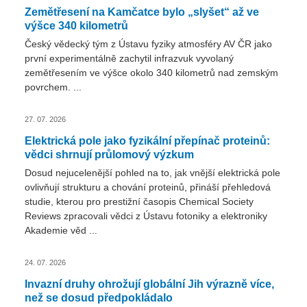
Zemětřesení na Kamčatce bylo „slyšet“ až ve
výšce 340 kilometrů
Český vědecký tým z Ústavu fyziky atmosféry AV ČR jako
první experimentálně zachytil infrazvuk vyvolaný
zemětřesením ve výšce okolo 340 kilometrů nad zemským
povrchem. ...
27. 07. 2026
Elektrická pole jako fyzikální přepínač proteinů:
vědci shrnují průlomový výzkum
Dosud nejucelenější pohled na to, jak vnější elektrická pole
ovlivňují strukturu a chování proteinů, přináší přehledová
studie, kterou pro prestižní časopis Chemical Society
Reviews zpracovali vědci z Ústavu fotoniky a elektroniky
Akademie věd ...
24. 07. 2026
Invazní druhy ohrožují globální Jih výrazně více,
než se dosud předpokládalo