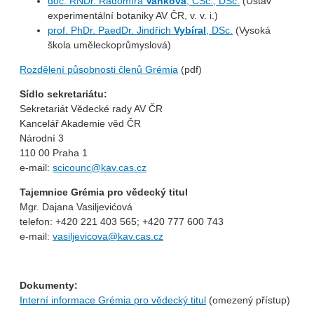
doc. RNDr. Radomíra
Vaňková
, CSc., DSc.
(Ústav
experimentální botaniky AV ČR, v. v. i.)
prof. PhDr. PaedDr. Jindřich
Vybíral
, DSc.
(Vysoká
škola uměleckoprůmyslová)
Rozdělení působnosti členů Grémia
(pdf)
Sídlo sekretariátu:
Sekretariát Vědecké rady AV ČR
Kancelář Akademie věd ČR
Národní 3
110 00 Praha 1
e-mail:
scicounc@kav.cas.cz
Tajemnice Grémia pro vědecký titul
Mgr. Dajana Vasiljevićová
telefon: +420 221 403 565; +420 777 600 743
e-mail:
vasiljevicova@kav.cas.cz
Dokumenty:
Interní informace Grémia pro vědecký titul
(omezený přístup)