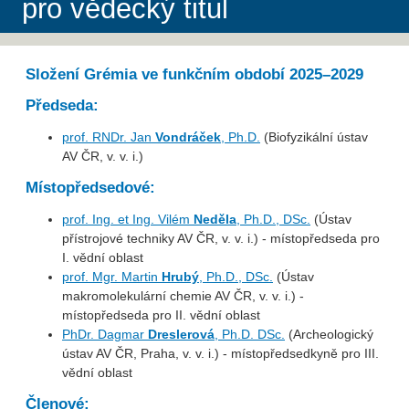
pro vědecký titul
Složení Grémia ve funkčním období 2025–2029
Předseda:
prof. RNDr. Jan
Vondráček
, Ph.D.
(Biofyzikální ústav
AV ČR, v. v. i.)
Místopředsedové:
prof. Ing. et Ing. Vilém
Neděla
, Ph.D., DSc.
(Ústav
přístrojové techniky AV ČR, v. v. i.) - místopředseda pro
I. vědní oblast
prof. Mgr. Martin
Hrubý
, Ph.D., DSc.
(Ústav
makromolekulární chemie AV ČR, v. v. i.) -
místopředseda pro II. vědní oblast
PhDr. Dagmar
Dreslerová
, Ph.D. DSc.
(Archeologický
ústav AV ČR, Praha, v. v. i.) - místopředsedkyně pro III.
vědní oblast
Členové: