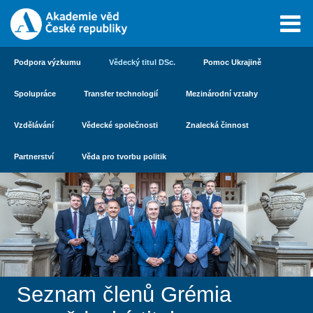
Podpora výzkumu
Vědecký titul DSc.
Pomoc Ukrajině
Spolupráce
Transfer technologií
Mezinárodní vztahy
Vzdělávání
Vědecké společnosti
Znalecká činnost
Partnerství
Věda pro tvorbu politik
Seznam členů Grémia