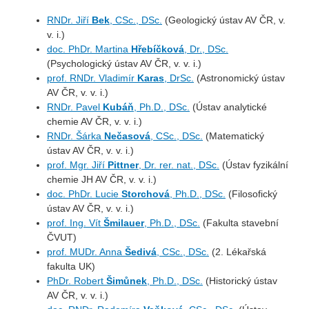
RNDr. Jiří
Bek
, CSc., DSc.
(Geologický ústav AV ČR, v.
v. i.)
doc. PhDr. Martina
Hřebíčková
, Dr., DSc.
(Psychologický ústav AV ČR, v. v. i.)
prof. RNDr. Vladimír
Karas
, DrSc.
(Astronomický ústav
AV ČR, v. v. i.)
RNDr. Pavel
Kubáň
, Ph.D., DSc.
(Ústav analytické
chemie AV ČR, v. v. i.)
RNDr. Šárka
Nečasová
, CSc., DSc.
(Matematický
ústav AV ČR, v. v. i.)
prof. Mgr. Jiří
Pittner
, Dr. rer. nat., DSc.
(Ústav fyzikální
chemie JH AV ČR, v. v. i.)
doc. PhDr. Lucie
Storchová
, Ph.D., DSc.
(Filosofický
ústav AV ČR, v. v. i.)
prof. Ing. Vít
Šmilauer
, Ph.D., DSc.
(Fakulta stavební
ČVUT)
prof. MUDr. Anna
Šedivá
, CSc., DSc.
(2. Lékařská
fakulta UK)
PhDr. Robert
Šimůnek
, Ph.D., DSc.
(Historický ústav
AV ČR, v. v. i.)