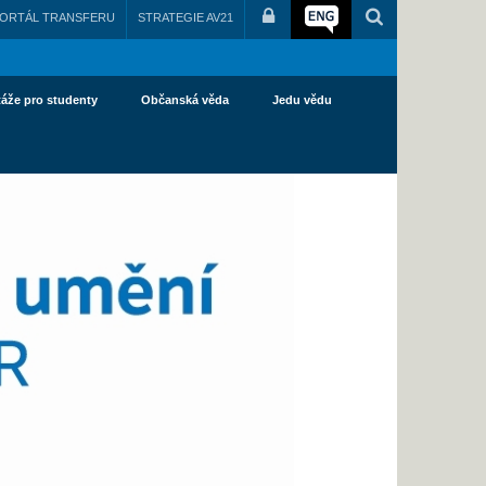
ORTÁL TRANSFERU
STRATEGIE AV21
táže pro studenty
Občanská věda
Jedu vědu