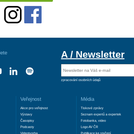
A / Newsletter
ete
zpracování osobních údajů
Veřejnost
Média
Akce pro veřejnost
Tiskové zprávy
Výstavy
Seznam expertů a expertek
Časopisy
Fotobanka, video
Podcasty
Logo AV ČR
Videotvorba
Publikace ke stažení