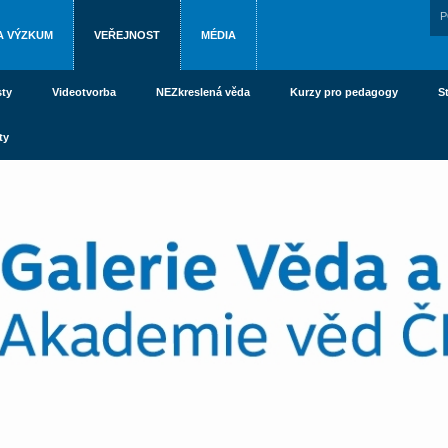
P
A VÝZKUM
VEŘEJNOST
MÉDIA
ty
Videotvorba
NEZkreslená věda
Kurzy pro pedagogy
S
ty