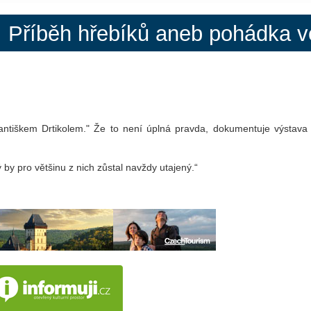
 Příběh hřebíků aneb pohádka ve 
rantiškem Drtikolem." Že to není úplná pravda, dokumentuje výstava
ý by pro většinu z nich zůstal navždy utajený.“