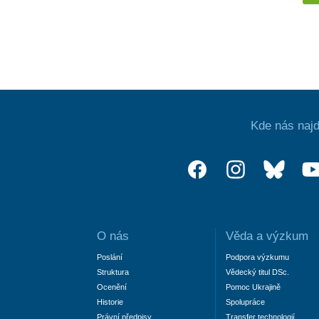
Kde nás najd
O nás
Věda a výzkum
Poslání
Podpora výzkumu
Struktura
Vědecký titul DSc.
Ocenění
Pomoc Ukrajině
Historie
Spolupráce
Právní předpisy
Transfer technologií