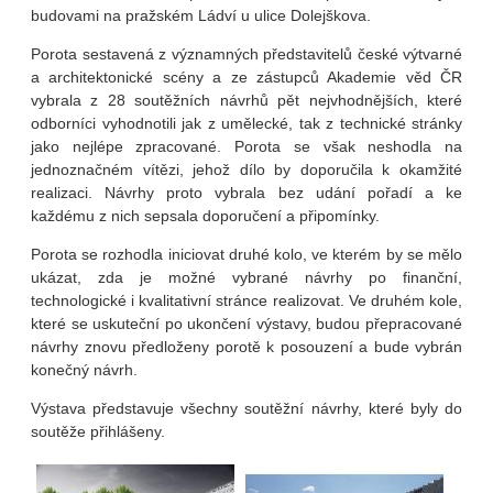
budovami na pražském Ládví u ulice Dolejškova.
Porota sestavená z významných představitelů české výtvarné
a architektonické scény a ze zástupců Akademie věd ČR
vybrala z 28 soutěžních návrhů pět nejvhodnějších, které
odborníci vyhodnotili jak z umělecké, tak z technické stránky
jako nejlépe zpracované. Porota se však neshodla na
jednoznačném vítězi, jehož dílo by doporučila k okamžité
realizaci. Návrhy proto vybrala bez udání pořadí a ke
každému z nich sepsala doporučení a připomínky.
Porota se rozhodla iniciovat druhé kolo, ve kterém by se mělo
ukázat, zda je možné vybrané návrhy po finanční,
technologické i kvalitativní stránce realizovat. Ve druhém kole,
které se uskuteční po ukončení výstavy, budou přepracované
návrhy znovu předloženy porotě k posouzení a bude vybrán
konečný návrh.
Výstava představuje všechny soutěžní návrhy, které byly do
soutěže přihlášeny.