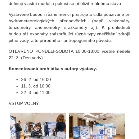
definují vlastní model a pokusí se přiblížit reálnému stavu.
Vystavené budou i různé měřicí přístroje a čidla používané při
hydrometeorologických předpovědích (např. vlhkoměry,
tenzometry, anemometry, srážkoměry aj.). K prohlédnutí
budou též exponáty znázorňující různé typy znečištění zdrojů
pitné vody, a to přírodního i antropogenního původu.
OTEVŘENO PONDĚLÍ-SOBOTA 10:00-18:00 včetně neděle
22. 3. (Den vody)
Komentovaná prohlídka s autory výstavy:
26. 2. od 16:00
11. 3. od 16:00
22. 3. od 11:00
VSTUP VOLNÝ