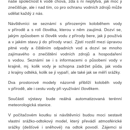
naše společnost k vodě chová, zda s ní neplýtvá, jak moc ji
znečišťuje, ale i nad tím, co pro ochranu vodních zdrojů může
udělat každý z nás.
Návštěvníci se seznámí s přirozeným koloběhem vody
v přírodě a s rolí člověka, kterou v něm zaujímá. Dozví se,
jakým způsobem si člověk vodu z přírody bere, jak ji používá
a v jakém stavu ji do přírody vrací. Zjistí rozdíl mezi úpravou
pitné vody a čištěním odpadních vod a dozví se mnoho
zajímavého o znečištění vodních zdrojů a hospodaření
s vodou. Seznámí se i s informacemi o působení vody v
krajině, mj. kolik vody je schopna zadržet půda, jak voda
z krajiny odtéká, kolik se jí vypaří, ale také jak se měří srážky.
Dva prostorové modely názorně přiblíží koloběh vody
v přírodě, ale i cestu vody při využívání člověkem.
Součástí výstavy bude reálná automatizovaná terénní
meteorologická stanice.
V počítačovém koutku si návštěvníci budou moci sestavit
vlastní srážko-odtokový model, který převádí atmosférické
srážky (dešťové i sněhové) na odtok povodí. Zájemci si