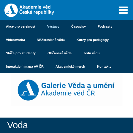
Akce pro veřejnost
Výstavy
Časopisy
Podcasty
Videotvorba
NEZkreslená věda
Kurzy pro pedagogy
Stáže pro studenty
Občanská věda
Jedu vědu
Interaktivní mapa AV ČR
Akademický merch
Kontakty
Voda