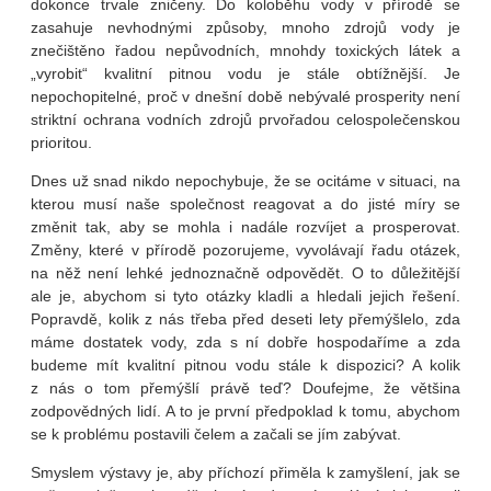
dokonce trvale zničeny. Do koloběhu vody v přírodě se
zasahuje nevhodnými způsoby, mnoho zdrojů vody je
znečištěno řadou nepůvodních, mnohdy toxických látek a
„vyrobit“ kvalitní pitnou vodu je stále obtížnější. Je
nepochopitelné, proč v dnešní době nebývalé prosperity není
striktní ochrana vodních zdrojů prvořadou celospolečenskou
prioritou.
Dnes už snad nikdo nepochybuje, že se ocitáme v situaci, na
kterou musí naše společnost reagovat a do jisté míry se
změnit tak, aby se mohla i nadále rozvíjet a prosperovat.
Změny, které v přírodě pozorujeme, vyvolávají řadu otázek,
na něž není lehké jednoznačně odpovědět. O to důležitější
ale je, abychom si tyto otázky kladli a hledali jejich řešení.
Popravdě, kolik z nás třeba před deseti lety přemýšlelo, zda
máme dostatek vody, zda s ní dobře hospodaříme a zda
budeme mít kvalitní pitnou vodu stále k dispozici? A kolik
z nás o tom přemýšlí právě teď? Doufejme, že většina
zodpovědných lidí. A to je první předpoklad k tomu, abychom
se k problému postavili čelem a začali se jím zabývat.
Smyslem výstavy je, aby příchozí přiměla k zamyšlení, jak se