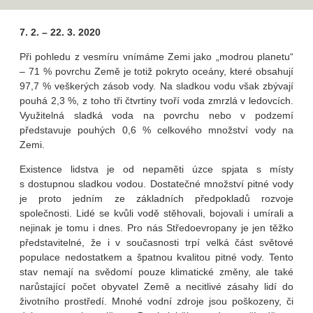
7. 2. – 22. 3. 2020
Při pohledu z vesmíru vnímáme Zemi jako „modrou planetu“
– 71 % povrchu Země je totiž pokryto oceány, které obsahují
97,7 % veškerých zásob vody. Na sladkou vodu však zbývají
pouhá 2,3 %, z toho tři čtvrtiny tvoří voda zmrzlá v ledovcích.
Využitelná sladká voda na povrchu nebo v podzemí
představuje pouhých 0,6 % celkového množství vody na
Zemi.
Existence lidstva je od nepaměti úzce spjata s místy
s dostupnou sladkou vodou. Dostatečné množství pitné vody
je proto jedním ze základních předpokladů rozvoje
společnosti. Lidé se kvůli vodě stěhovali, bojovali i umírali a
nejinak je tomu i dnes. Pro nás Středoevropany je jen těžko
představitelné, že i v současnosti trpí velká část světové
populace nedostatkem a špatnou kvalitou pitné vody. Tento
stav nemají na svědomí pouze klimatické změny, ale také
narůstající počet obyvatel Země a necitlivé zásahy lidí do
životního prostředí. Mnohé vodní zdroje jsou poškozeny, či