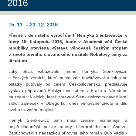
2016
15. 11. – 20. 12. 2016
Přesně v den stého výročí úmrtí Henryka Sienkiewicze, v
úterý 15. listopadu 2016, bude v Akademii věd České
republiky otevřena výstava věnovaná českým stopám
v životě prvního slovanského nositele Nobelovy ceny za
literaturu.
Jaký ohlas vzbuzovalo jméno Henryka Sienkiewicze
v českých zemích, která místa zde navštěvoval a jak jeho
ostatky putovaly po celém Československu, představuje
výstava připravená Polským institutem v Praze a Národním
muzeem v Kielcích, které spravuje Sienkiewiczovo dávné letní
sídlo, zámeček v Oblęgorku, dnes věnované životu a dílu
svého slavného majitele.
Henryk Sienkiewicz patří mezi zřejmě neznámější a
nejpřekládanější polské autory. Literární historik Andrzej
Babuchowski s nadsázkou přirovnal jeho román Quo Vadis k