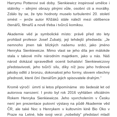
Harrymu Potterovi své doby. Sienkiewicz inspiroval umělce i
státníky – silnými obrazy plnými vůle, osobní cti a morálky.
Zdálo by se, že tyto hodnoty muselo turbulentní 20. století
smést – jenže autor Křižáků stále náleží mezi oblíbence
čtenářů, filmařů a nově třeba i tvůrců komiksu.
Akademie věd je symbolické místo: právě před sto lety
prohlásil profesor Josef Zubatý, její tehdejší předseda: „Je
nemnoho jmen tak blízkých našemu srdci, jako jméno
Henryka Sienkiewicze. Mimo vlast se jeho díla jen málokde
stala v takové míře národním majetkem, jako u nás. Náš
národ dokázal spravedlivě ocenit bohatství Sienkiewiczovy
představivosti, jeho tvůrčí sílu, díky níž jsou jeho hrdinové
jakoby odlití z bronzu, dokonalost jeho formy, slovem všechny
přednosti, které činí čtenářům jejich spisovatele drahým.“
Kromě výročí úmrtí si letos připomínáme sto šedesát let od
autorova narození. I proto byl rok 2016 vyhlášen oficiálním
Rokem Henryka Sienkiewicze. Jeho vyvrcholením v Česku
není jen prezentace putovní výstavy na půdě Akademie věd
ČR, ale také Noc s Henrykem v kultovním kině Bio Oko v
Praze na Letné, kde svoji verzi „nobelisty“ představí mladí