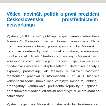
Vědec, novinář, politik a první prezident
Československa prostřednictvím
networkingu
Výstava „TGM na síti“ přibližuje angažovaného intelektuála
Tomáše G. Masaryka v různých formách komunikace. Klade
před návštěvníky otázku, jakým způsobem by Masaryk, u
něhož se akademický svět prolínal s politikou, komunikoval
v době sociálních sítí. Středobodem výstavy o Masarykových
korespondenčních sítích je jeho pracovní pulpit jako metafora
počítačové klávesnice či displeje telefonu. Jednotlivé panely a
exponáty představují, jak Masaryk v různých časových
momentech pracoval s informacemi – ať již z hlediska
konspirační teorie, manipulace veřejným míněním, lobbingu,
propagandy, komunikace prezidenta republiky či způsobu
dorozumívání v rodině. Atraktivní námět vybízí ke srovnání se
současností.
Výstavu organizuje Masarykův ústav a Archiv Akademie věd