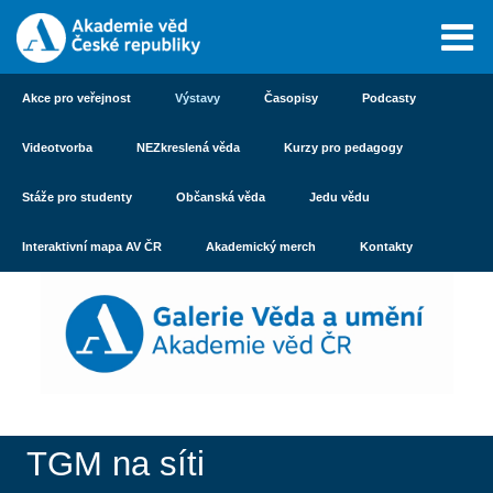
Akce pro veřejnost
Výstavy
Časopisy
Podcasty
Videotvorba
NEZkreslená věda
Kurzy pro pedagogy
Stáže pro studenty
Občanská věda
Jedu vědu
Interaktivní mapa AV ČR
Akademický merch
Kontakty
TGM na síti