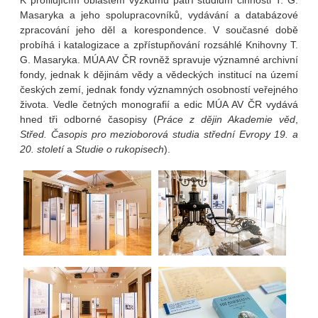
Masaryka a jeho spolupracovníků, vydávání a databázové
zpracování jeho děl a korespondence. V současné době
probíhá i katalogizace a zpřístupňování rozsáhlé Knihovny T.
G. Masaryka. MÚA AV ČR rovněž spravuje významné archivní
fondy, jednak k dějinám vědy a vědeckých institucí na území
českých zemí, jednak fondy významných osobností veřejného
života. Vedle četných monografií a edic MÚA AV ČR vydává
hned tři odborné časopisy (
Práce z dějin Akademie věd
,
Střed.
Časopis pro mezioborová studia střední Evropy 19. a
20. století
a
Studie o rukopisech
).