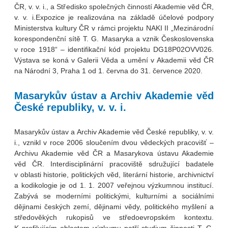
ČR, v. v. i., a Středisko společných činností Akademie věd ČR,
v. v. i.Expozice je realizována na základě účelové podpory
Ministerstva kultury ČR v rámci projektu NAKI II „Mezinárodní
korespondenční sítě T. G. Masaryka a vznik Československa
v roce 1918“ – identifikační kód projektu DG18P02OVV026.
Výstava se koná v Galerii Věda a umění v Akademii věd ČR
na Národní 3, Praha 1 od 1. června do 31. července 2020.
Masarykův ústav a Archiv Akademie věd
České republiky, v. v. i.
Masarykův ústav a Archiv Akademie věd České republiky, v. v.
i., vznikl v roce 2006 sloučením dvou vědeckých pracovišť –
Archivu Akademie věd ČR a Masarykova ústavu Akademie
věd ČR. Interdisciplinární pracoviště sdružující badatele
v oblasti historie, politických věd, literární historie, archivnictví
a kodikologie je od 1. 1. 2007 veřejnou výzkumnou institucí.
Zabývá se moderními politickými, kulturními a sociálními
dějinami českých zemí, dějinami vědy, politického myšlení a
středověkých rukopisů ve středoevropském kontextu.
K profilujícím oblastem výzkumu patří studium činnosti T. G.