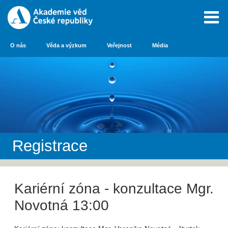
O nás
Věda a výzkum
Veřejnost
Média
Registrace
Kariérní zóna - konzultace Mgr.
Novotná 13:00