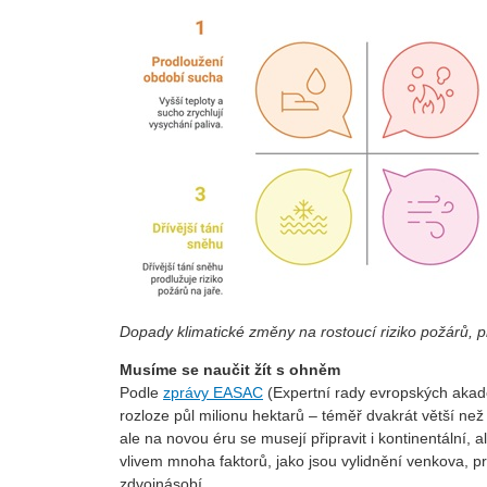
Dopady klimatické změny na rostoucí riziko požárů, 
Musíme se naučit žít s ohněm
Podle
zprávy EASAC
(Expertní rady evropských akad
rozloze půl milionu hektarů – téměř dvakrát větší ne
ale na novou éru se musejí připravit i kontinentální, 
vlivem mnoha faktorů, jako jsou vylidnění venkova, pr
zdvojnásobí.