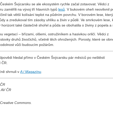
 v Českém Švýcarsku se ale ekosystém rychle začal zotavovat. Vědci z
 zaměřili na vývoj tří hlavních typů
lesů
. V bukovém oheň neovlivnil p
íčinil tak větší kolísání teplot na půdním povrchu. V borovém lese, který
ůdy a zredukoval tím zásoby uhlíku a živin v půdě. Ve smrkovém lese, 
orizont také částečně shořel a půda se obohatila o živiny z popela a 
u vegetací – břízami, olšemi, ostružiníkem a hasivkou orličí. Vědci z
stovky druhů živočichů, včetně těch ohrožených. Porosty, které se obno
í odolnost vůči budoucím požárům.
dpovědi hledal přímo v Českém Švýcarsku pár měsíců po neštěstí
ěd ČR.
čně shrnuli v
A / Magazínu
.
V ČR
Č AV ČR
í Creative Commons.