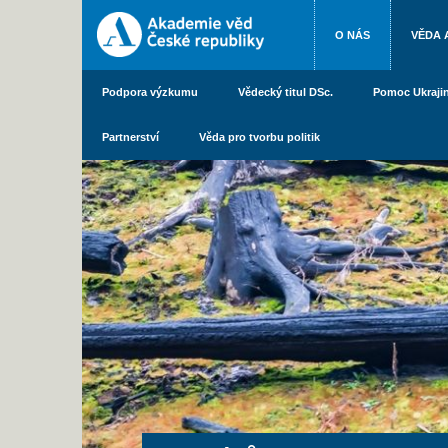
O NÁS
VĚDA 
Podpora výzkumu
Vědecký titul DSc.
Pomoc Ukraji
Partnerství
Věda pro tvorbu politik