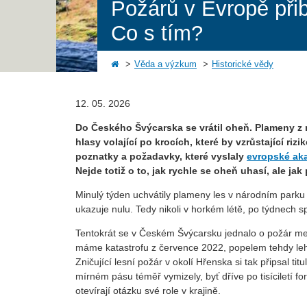
Požárů v Evropě přib
Co s tím?
Věda a výzkum
Historické vědy
12. 05. 2026
Do Českého Švýcarska se vrátil oheň. Plameny z 
hlasy volající po krocích, které by vzrůstající r
poznatky a požadavky, které vyslaly
evropské aka
Nejde totiž o to, jak rychle se oheň uhasí, ale ja
Minulý týden uchvátily plameny les v národním parku
ukazuje nulu. Tedy nikoli v horkém létě, po týdnech sp
Tentokrát se v Českém Švýcarsku jednalo o požár me
máme katastrofu z července 2022, popelem tehdy lehlo
Zničující lesní požár v okolí Hřenska si tak připsal ti
mírném pásu téměř vymizely, byť dříve po tisíciletí f
otevírají otázku své role v krajině.