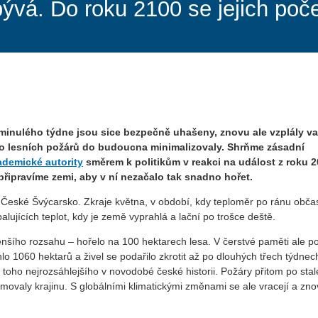
ývá. Do roku 2100 se jejich poč
minulého týdne jsou sice bezpečně uhašeny, znovu ale vzplály v
iziko lesních požárů do budoucna minimalizovaly. Shrňme zásadní
demické autority
směrem k politikům v reakci na událost z roku 2
k připravíme zemi, aby v ní nezačalo tak snadno hořet.
 České Švýcarsko. Zkraje května, v období, kdy teploměr po ránu občas
alujících teplot, kdy je země vyprahlá a lační po trošce deště.
nšího rozsahu – hořelo na 100 hektarech lesa. V čerstvé paměti ale p
 1060 hektarů a živel se podařilo zkrotit až po dlouhých třech týdnec
tul toho nejrozsáhlejšího v novodobé české historii. Požáry přitom po stale
ormovaly krajinu. S globálními klimatickými změnami se ale vracejí a zn