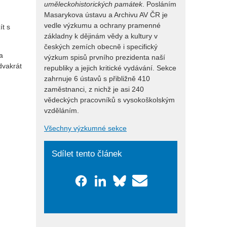
uměleckohistorických památek
. Posláním
Masarykova ústavu a Archivu AV ČR je
vedle výzkumu a ochrany pramenné
ít s
základny k dějinám vědy a kultury v
českých zemích obecně i specifický
a
výzkum spisů prvního prezidenta naší
dvakrát
republiky a jejich kritické vydávání. Sekce
zahrnuje 6 ústavů s přibližně 410
zaměstnanci, z nichž je asi 240
vědeckých pracovníků s vysokoškolským
vzděláním.
Všechny výzkumné sekce
Sdílet tento článek