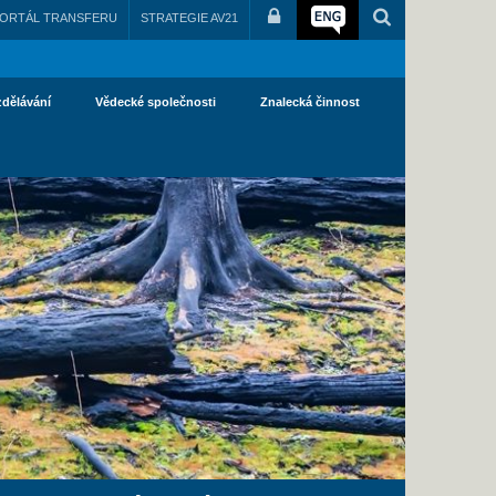
ORTÁL TRANSFERU
STRATEGIE AV21
zdělávání
Vědecké společnosti
Znalecká činnost