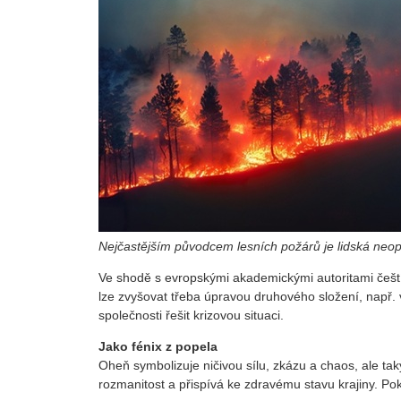
Nejčastějším původcem lesních požárů je lidská neop
Ve shodě s evropskými akademickými autoritami čeští
lze zvyšovat třeba úpravou druhového složení, např. 
společnosti řešit krizovou situaci.
Jako fénix z popela
Oheň symbolizuje ničivou sílu, zkázu a chaos, ale t
rozmanitost a přispívá ke zdravému stavu krajiny. P