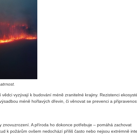
atrnost.
 vědci vyzývají k budování méně zranitelné krajiny. Rezistenci ekosys
výsadbou méně hořlavých dřevin, či věnovat se prevenci a připravenost
aky znovuzrození. A příroda ho dokonce potřebuje – pomáhá zachovat
okud k požárům ovšem nedochází příliš často nebo nejsou extrémně inte