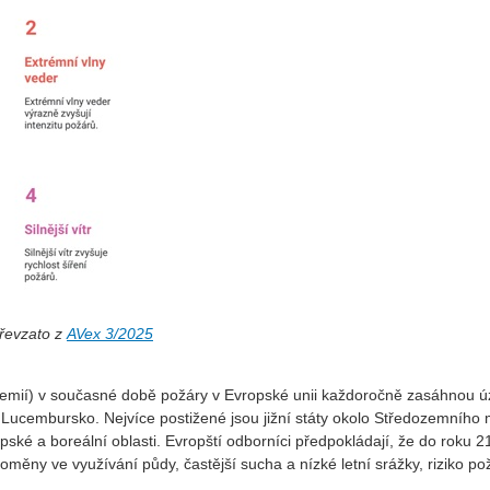
převzato z
AVex 3/2025
emií) v současné době požáry v Evropské unii každoročně zasáhnou 
ž Lucembursko. Nejvíce postižené jsou jižní státy okolo Středozemního 
alpské a boreální oblasti. Evropští odborníci předpokládají, že do roku 
oměny ve využívání půdy, častější sucha a nízké letní srážky, riziko po