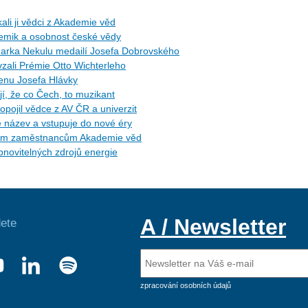
ali ji vědci z Akademie věd
hemik a osobnost české vědy
arka Nekulu medailí Josefa Dobrovského
zali Prémie Otto Wichterleho
Cenu Josefa Hlávky
, že co Čech, to muzikant
opojil vědce z AV ČR a univerzit
e název a vstupuje do nové éry
etým zaměstnancům Akademie věd
novitelných zdrojů energie
A / Newsletter
ete
zpracování osobních údajů