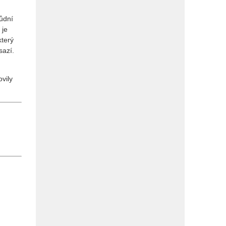
ůdní
 je
který
sazí.
vily