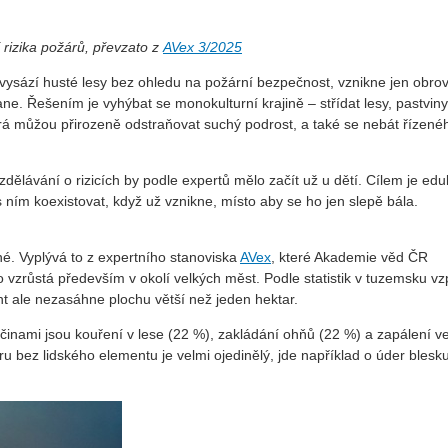
 rizika požárů, převzato z
AVex 3/2025
 vysází husté lesy bez ohledu na požární bezpečnost, vznikne jen obro
ne. Řešením je vyhýbat se monokulturní krajině – střídat lesy, pastviny
erá můžou přirozeně odstraňovat suchý podrost, a také se nebát řízené
dělávání o rizicích by podle expertů mělo začít už u dětí. Cílem je ed
s ním koexistovat, když už vznikne, místo aby se ho jen slepě bála.
. Vyplývá to z expertního stanoviska
AVex
, které Akademie věd ČR
ko vzrůstá především v okolí velkých měst. Podle statistik v tuzemsku v
t ale nezasáhne plochu větší než jeden hektar.
říčinami jsou kouření v lese (22 %), zakládání ohňů (22 %) a zapálení v
u bez lidského elementu je velmi ojedinělý, jde například o úder blesku