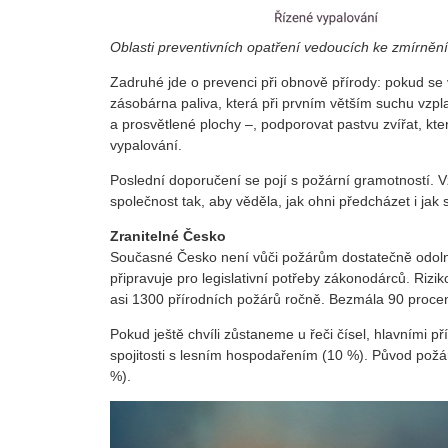
Oblasti preventivních opatření vedoucích ke zmírnění
Zadruhé jde o prevenci při obnově přírody: pokud se
zásobárna paliva, která při prvním větším suchu vzpla
a prosvětlené plochy –, podporovat pastvu zvířat, kt
vypalování.
Poslední doporučení se pojí s požární gramotností. Vz
společnost tak, aby věděla, jak ohni předcházet i jak 
Zranitelné Česko
Současné Česko není vůči požárům dostatečně odolné
připravuje pro legislativní potřeby zákonodárců. Rizi
asi 1300 přírodních požárů ročně. Bezmála 90 procen
Pokud ještě chvíli zůstaneme u řeči čísel, hlavními p
spojitosti s lesním hospodařením (10 %). Původ požár
%).