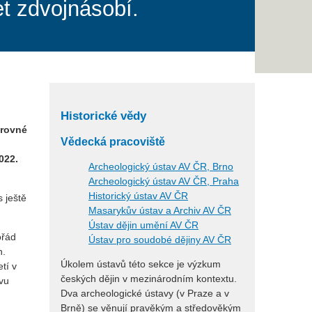
et zdvojnásobí.
Historické vědy
arovné
Vědecká pracoviště
022.
Archeologický ústav AV ČR, Brno
Archeologický ústav AV ČR, Praha
Historický ústav AV ČR
 ještě
Masarykův ústav a Archiv AV ČR
Ústav dějin umění AV ČR
ořád
Ústav pro soudobé dějiny AV ČR
h.
Úkolem ústavů této sekce je výzkum
tí v
českých dějin v mezinárodním kontextu.
ovu
Dva archeologické ústavy (v Praze a v
Brně) se věnují pravěkým a středověkým