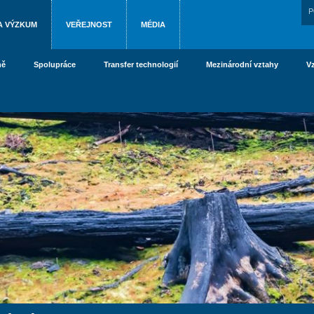
P
A VÝZKUM
VEŘEJNOST
MÉDIA
ně
Spolupráce
Transfer technologií
Mezinárodní vztahy
V