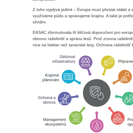
Z toho vyplývá jediné – Evropa musí přestat otálet a 
využíváme půdu a spravujeme krajinu. A také je potřeba
ohněm.
EASAC zformulovala tři klíčová doporučení pro evrops
obnovu rašelinišť a správu lesů. Proč zrovna rašeliniš
více na hektar než severské lesy. Ochrana rašelinišť 