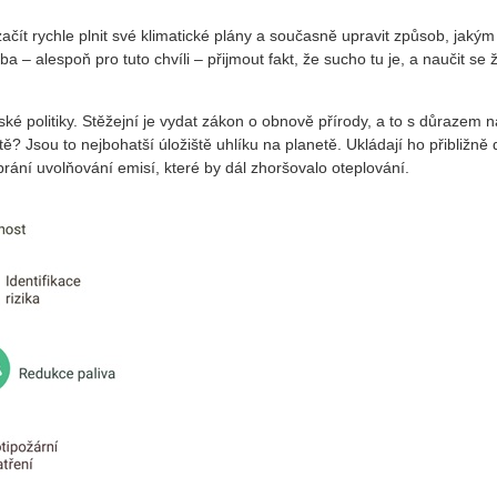
začít rychle plnit své klimatické plány a současně upravit způsob, jakým
 – alespoň pro tuto chvíli – přijmout fakt, že sucho tu je, a naučit se ž
ké politiky. Stěžejní je vydat zákon o obnově přírody, a to s důrazem n
tě? Jsou to nejbohatší úložiště uhlíku na planetě. Ukládají ho přibližně 
brání uvolňování emisí, které by dál zhoršovalo oteplování.