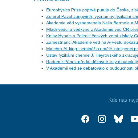
Europhysics Prize poprvé putuje do Česka, získ
Zemřel Pavel Jungwirth, významný fyzikální c
Akademie věd vyznamenala Neila Bermela a M
Mladí vědci a vědkyně z Akademie věd ČR přev
Knihy Hynais a Paleolit českých zemí získaly 
Zaměstnanci Akademie věd na A-Festu dokazují
Matchm-AI-king: seminář o umělé inteligenci pr
Ústav fyzikální chemie J. Heyrovského zkracuj
Radomír Pánek předal děkovné listy dlouhol
V Akademii věd se debatovalo o budoucnosti ob
Kde nás najd