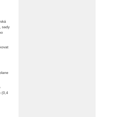
vská
, sady
ho
ukovat
zplane
e
 (0,4