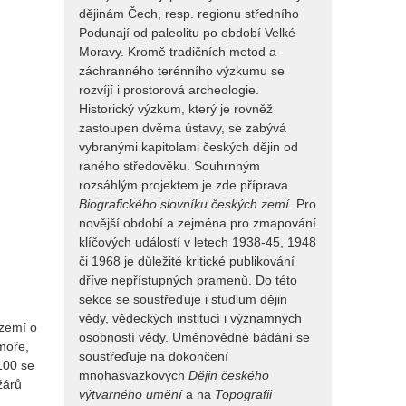
dějinám Čech, resp. regionu středního
Podunají od paleolitu po období Velké
Moravy. Kromě tradičních metod a
záchranného terénního výzkumu se
rozvíjí i prostorová archeologie.
Historický výzkum, který je rovněž
zastoupen dvěma ústavy, se zabývá
vybranými kapitolami českých dějin od
raného středověku. Souhrnným
rozsáhlým projektem je zde příprava
Biografického slovníku českých zemí
. Pro
novější období a zejména pro zmapování
klíčových událostí v letech 1938-45, 1948
či 1968 je důležité kritické publikování
dříve nepřístupných pramenů. Do této
sekce se soustřeďuje i studium dějin
vědy, vědeckých institucí i významných
území o
osobností vědy. Uměnovědné bádání se
moře,
soustřeďuje na dokončení
2100 se
mnohasvazkových
Dějin českého
žárů
výtvarného umění
a na
Topografii