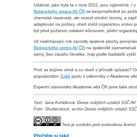
Události, jako byla ta v roce 2022, jsou výjimečné. I
Botanického ústavu AV ČR
se bezprostředně po požáru
chemické vlastnosti, ale omezil stínění stromy, a zapř
adaptován na požáry, oheň zničil organickou vrstvu p
byl před požárem oslaben kůrovcem, půdní organický h
Už nadcházející rok zarostly spálené plochy pionýrsko
Biologického centra AV ČR
na spáleništi zaznamenali 
samy, bez zásahu člověka, mají podle badatelů vyšš
Proč se bojíme ohně a co oheň v přírodě způsobí? O
popularizátor
Zvěd
spolu s odborníky z Akademie v
Expertní stanovisko Akademie věd ČR jsme také stru
Text: Jana Kuřátková
, Divize vnějších vztahů SSČ A
Foto: Shutterstock, archiv Divize vnějších vztahů SS
Text je uvolněn pod svobodnou licenc
Přečtěte si také