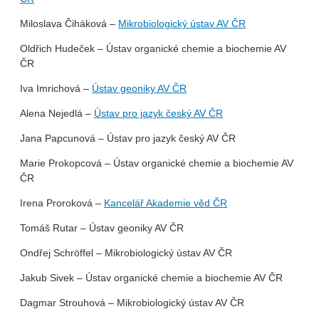
Miloslava Čiháková –
Mikrobiologický ústav AV ČR
Oldřich Hudeček – Ústav organické chemie a biochemie AV
ČR
Iva Imrichová –
Ústav geoniky AV ČR
Alena Nejedlá –
Ústav pro jazyk český AV ČR
Jana Papcunová – Ústav pro jazyk český AV ČR
Marie Prokopcová – Ústav organické chemie a biochemie AV
ČR
Irena Proroková –
Kancelář Akademie věd ČR
Tomáš Rutar – Ústav geoniky AV ČR
Ondřej Schröffel – Mikrobiologický ústav AV ČR
Jakub Sivek – Ústav organické chemie a biochemie AV ČR
Dagmar Strouhová – Mikrobiologický ústav AV ČR