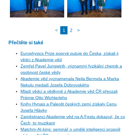
<
1
2
>
Přečtěte si také
Europhysics Prize poprvé putuje do Česka, získali ji
vědci z Akademie věd
Zemřel Pavel Jungwirth, významný fyzikální chemik a
osobnost české vědy
Akademie věd vyznamenala Neila Bermela a Marka
Nekulu medailí Josefa Dobrovského
Mladí vědci a vědkyně z Akademie věd ČR převzali
Prémie Otto Wichterleho
Knihy Hynais a Paleolit českých zemí získaly Cenu
Josefa Hlávky
Zaměstnanci Akademie věd na A-Festu dokazují, že co
Čech, to muzikant
Matchm-AI-king: seminář o umělé inteligenci propojil