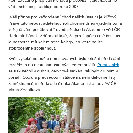
kteří zásadně přispívají k chodu pracovišť i celé Akademie
věd. Instituce je uděluje od roku 2007.
„Váš přínos pro každodenní chod našich ústavů je klíčový.
Právě tuto nepostradatelnou roli chceme dnes vyzdvihnout a
veřejně vám poděkovat,“ uvedl předseda Akademie věd ČR
Radomír Pánek. Zdůraznil také, že pro úspěch celé instituce
je nezbytné mít kolem sebe kolegy, na které se lze
stoprocentně spolehnout.
Kvůli vysokému počtu nominovaných bylo letošní předávání
rozděleno do dvou samostatných ceremoniálů.
První z nich
se uskutečnil v dubnu, červnové setkání tak bylo druhým v
pořadí. Spolu s předsedou instituce na něm děkovné listy
zaměstnancům předávala členka Akademické rady AV ČR
Mária Zedníková.