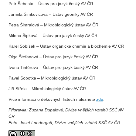
Petr Šebesta – Ústav pro jazyk český AV ČR
Jarmila Šimkovičová – Ústav geoniky AV ČR
Petra Šimralová – Mikrobiologický ústav AV ČR
Milena Šipková – Ústav pro jazyk český AV ČR
Karel Šobíšek – Ústav organické chemie a biochemie AV ČR
Olga Štefanová – Ústav pro jazyk český AV ČR
Ivona Tintěrová – Ústav pro jazyk český AV ČR
Pavel Sobotka – Mikrobiologický ústav AV ČR
Jiří Střela – Mikrobiologický ústav AV ČR
Více informací o děkovných listech naleznete
zde
.
Připravila: Zuzana Dupalová, Divize vnějších vztahů SSČ AV
ČR
Foto: Josef Landergott, Divize vnějších vztahů SSČ AV ČR