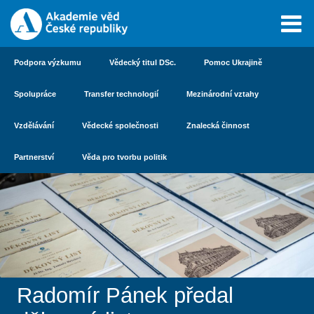
Podpora výzkumu
Vědecký titul DSc.
Pomoc Ukrajině
Spolupráce
Transfer technologií
Mezinárodní vztahy
Vzdělávání
Vědecké společnosti
Znalecká činnost
Partnerství
Věda pro tvorbu politik
Radomír Pánek předal