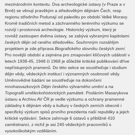
mezinárodním kontextu. Dva archeologické ústavy (v Praze a v
Brně) se věnují pravěkým a středověkým dějinám Čech, resp.
regionu středního Podunají od paleolitu po období Velké Moravy.
Kromě tradičních metod a záchranného terénního výzkumu se
rozvíjí i prostorová archeologie. Historický výzkum, který je
rovněž zastoupen dvěma ústavy, se zabývá vybranými kapitolami
českých dějin od raného středověku. Souhrnným rozsáhlým
projektem je zde příprava
Biografického slovníku českých zemí
.
Pro novější období a zejména pro zmapování klíčových událostí v
letech 1938-45, 1948 či 1968 je důležité kritické publikování dříve
nepřístupných pramenů. Do této sekce se soustřeďuje i studium
dějin vědy, vědeckých institucí i významných osobností vědy.
Uměnovědné bádání se soustřeďuje na dokončení
mnohasvazkových
Dějin českého výtvarného umění
a na
Topografii uměleckohistorických památek
. Posláním Masarykova
ústavu a Archivu AV ČR je vedle výzkumu a ochrany pramenné
základny k dějinám vědy a kultury v českých zemích obecně i
specifický výzkum spisů prvního prezidenta naší republiky a jejich
kritické vydávání. Sekce zahrnuje 6 ústavů s přibližně 410
zaměstnanci, z nichž je asi 240 vědeckých pracovníků s
vysokoškolským vzděláním.