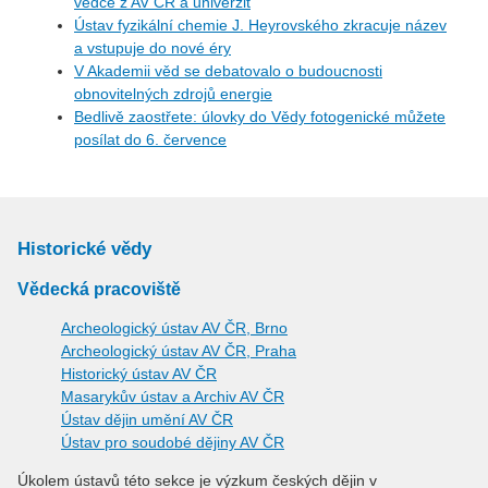
vědce z AV ČR a univerzit
Ústav fyzikální chemie J. Heyrovského zkracuje název
a vstupuje do nové éry
V Akademii věd se debatovalo o budoucnosti
obnovitelných zdrojů energie
Bedlivě zaostřete: úlovky do Vědy fotogenické můžete
posílat do 6. července
Historické vědy
Vědecká pracoviště
Archeologický ústav AV ČR, Brno
Archeologický ústav AV ČR, Praha
Historický ústav AV ČR
Masarykův ústav a Archiv AV ČR
Ústav dějin umění AV ČR
Ústav pro soudobé dějiny AV ČR
Úkolem ústavů této sekce je výzkum českých dějin v