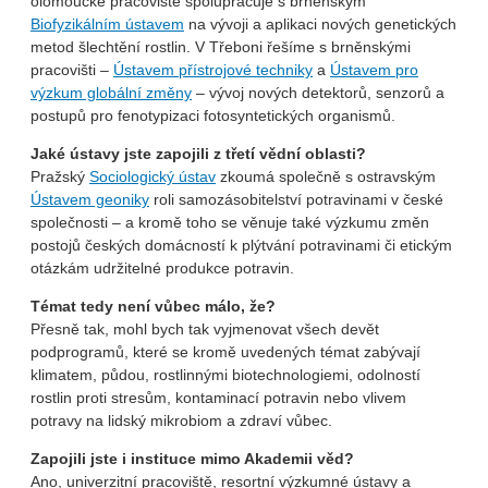
olomoucké pracoviště spolupracuje s brněnským
Biofyzikálním ústavem
na vývoji a aplikaci nových genetických
metod šlechtění rostlin. V Třeboni řešíme s brněnskými
pracovišti –
Ústavem přístrojové techniky
a
Ústavem pro
výzkum globální změny
– vývoj nových detektorů, senzorů a
postupů pro fenotypizaci fotosyntetických organismů.
Jaké ústavy jste zapojili z třetí vědní oblasti?
Pražský
Sociologický ústav
zkoumá společně s ostravským
Ústavem geoniky
roli samozásobitelství potravinami v české
společnosti – a kromě toho se věnuje také výzkumu změn
postojů českých domácností k plýtvání potravinami či etickým
otázkám udržitelné produkce potravin.
Témat tedy není vůbec málo, že?
Přesně tak, mohl bych tak vyjmenovat všech devět
podprogramů, které se kromě uvedených témat zabývají
klimatem, půdou, rostlinnými biotechnologiemi, odolností
rostlin proti stresům, kontaminací potravin nebo vlivem
potravy na lidský mikrobiom a zdraví vůbec.
Zapojili jste i instituce mimo Akademii věd?
Ano, univerzitní pracoviště, resortní výzkumné ústavy a