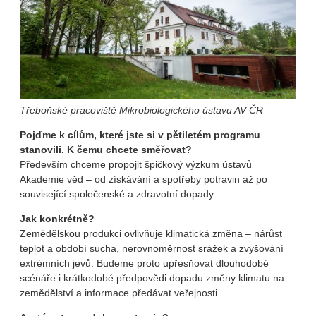
Třeboňské pracoviště Mikrobiologického ústavu AV ČR
Pojďme k cílům, které jste si v pětiletém programu
stanovili. K čemu chcete směřovat?
Především chceme propojit špičkový výzkum ústavů
Akademie věd – od získávání a spotřeby potravin až po
související společenské a zdravotní dopady.
Jak konkrétně?
Zemědělskou produkci ovlivňuje klimatická změna – nárůst
teplot a období sucha, nerovnoměrnost srážek a zvyšování
extrémních jevů. Budeme proto upřesňovat dlouhodobé
scénáře i krátkodobé předpovědi dopadu změny klimatu na
zemědělství a informace předávat veřejnosti.