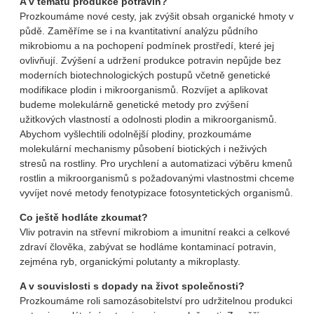
A v tématu produkce potravin?
Prozkoumáme nové cesty, jak zvýšit obsah organické hmoty v
půdě. Zaměříme se i na kvantitativní analýzu půdního
mikrobiomu a na pochopení podmínek prostředí, které jej
ovlivňují. Zvýšení a udržení produkce potravin nepůjde bez
moderních biotechnologických postupů včetně genetické
modifikace plodin i mikroorganismů. Rozvíjet a aplikovat
budeme molekulárně genetické metody pro zvýšení
užitkových vlastností a odolnosti plodin a mikroorganismů.
Abychom vyšlechtili odolnější plodiny, prozkoumáme
molekulární mechanismy působení biotických i neživých
stresů na rostliny. Pro urychlení a automatizaci výběru kmenů
rostlin a mikroorganismů s požadovanými vlastnostmi chceme
vyvíjet nové metody fenotypizace fotosyntetických organismů.
Co ještě hodláte zkoumat?
Vliv potravin na střevní mikrobiom a imunitní reakci a celkové
zdraví člověka, zabývat se hodláme kontaminací potravin,
zejména ryb, organickými polutanty a mikroplasty.
A v souvislosti s dopady na život společnosti?
Prozkoumáme roli samozásobitelství pro udržitelnou produkci