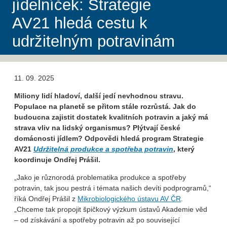
jídelníček: Strategie
AV21 hledá cestu k
udržitelným potravinám
11. 09. 2025
Miliony lidí hladoví, další jedí nevhodnou stravu.
Populace na planetě se přitom stále rozrůstá. Jak do
budoucna zajistit dostatek kvalitních potravin a jaký má
strava vliv na lidský organismus? Plýtvají české
domácnosti jídlem? Odpovědi hledá program Strategie
AV21
Udržitelná produkce a spotřeba potravin
, který
koordinuje Ondřej Prášil.
„Jako je různorodá problematika produkce a spotřeby
potravin, tak jsou pestrá i témata našich devíti podprogramů,“
říká Ondřej Prášil z
Mikrobiologického ústavu AV ČR
.
„Chceme tak propojit špičkový výzkum ústavů Akademie věd
– od získávání a spotřeby potravin až po související