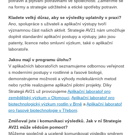
potravin a plýtvání potravinami ve společnosti. Zaměříme se
na formy a strategie udržitelné a etické spotřeby potravin.
Kladete velký důraz, aby se výsledky uplatnily v praxi?
Ano, spolupráce s uživateli a aplikační výstupy tvoří
významnou část našich aktivit. Strategie AV21 nám umožňuje
doplnit standardní aplikační postupy a výstupy, jako jsou
patenty, licence nebo smluvní výzkum, také o aplikační
laboratoře.
Jakou mají v programu úlohu?
V aplikačních laboratořích seznamujeme odbornou veřejnost
s moderními postupy v rostlinné a řasové biologii,
demonstrujeme možnosti a výhody molekulárních metod
nebo rychle realizujeme aplikační pilotní projekty. Díky
Strategii AV21 už provozujeme
Aplikační laboratoř pro
zemědělský výzkum v Olomouci
,
Aplikační laboratoř pro
biotechnologický výzkum rostlin v Brně
a
Aplikační laboratoř
pro řasové biotechnologie v Třeboni
.
Zmiňoval jste i komunikaci výsledků. Jak v ní Strategie
AV21 může vědcům pomoct?
Můžeme společně a uceleně komunikovat výsledky směrem