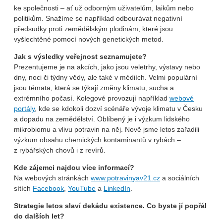
ke společnosti – ať už odborným uživatelům, laikům nebo
politikům. Snažíme se například odbourávat negativní
předsudky proti zemědělským plodinám, které jsou
vyšlechtěné pomocí nových genetických metod.
Jak s výsledky veřejnost seznamujete?
Prezentujeme je na akcích, jako jsou veletrhy, výstavy nebo
dny, noci či týdny vědy, ale také v médiích. Velmi populární
jsou témata, která se týkají změny klimatu, sucha a
extrémního počasí. Kolegové provozují například
webové
portály
, kde se kdokoli dozví scénáře vývoje klimatu v Česku
a dopadu na zemědělství. Oblíbený je i výzkum lidského
mikrobiomu a vlivu potravin na něj. Nově jsme letos zařadili
výzkum obsahu chemických kontaminantů v rybách –
z rybářských chovů i z revírů.
Kde zájemci najdou více informací?
Na webových stránkách
www.potravinyav21.cz
a sociálních
sítích
Facebook
,
YouTube
a
LinkedIn
.
Strategie letos slaví dekádu existence. Co byste jí popřál
do dalších let?