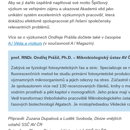
Aby se jí dařilo úspěšně naplňovat své motto Špičkový
výzkum ve veřejném zájmu a ukazovat Akademii věd jako
unikátní systém excelentních výzkumných pracovišť, která
dokážou efektivně spolupracovat při řešení společensky
relevantních problémů.
Více se o výzkumech Ondřeje Prášila dočtete také v časopise
A / Věda a výzkum
(v současnosti A / Magazín).
prof. RNDr. Ondřej Prášil, Ph.D. –
Mikrobiologický ústav AV 
Zabývá se fyziologií fotosyntetických řas a sinic. Specializuje se 
fluorescenčních metod ke studiu primární fotosyntetické produkc
významných mikroorganismů a jejich odezvy na stres. Zúčastnil 
Je spoluautorem více než 130 recenzovaných článků, knihy o me
vodním prostředí a pěti kapitol v monografiích. Jeho práce mají v
Vedl transformaci třeboňského pracoviště Mikrobiologického úst
řasových biotechnologií Algatech. Je místopředsedou Vědecké r
Připravili: Zuzana Dupalová a
Luděk Svoboda
, Divize vnějších
vztahů SSČ AV ČR