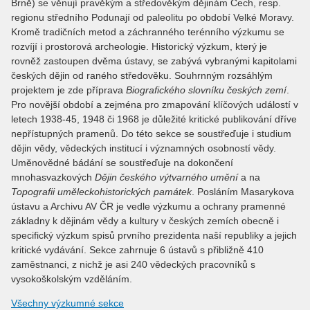
Brně) se věnují pravěkým a středověkým dějinám Čech, resp.
regionu středního Podunají od paleolitu po období Velké Moravy.
Kromě tradičních metod a záchranného terénního výzkumu se
rozvíjí i prostorová archeologie. Historický výzkum, který je
rovněž zastoupen dvěma ústavy, se zabývá vybranými kapitolami
českých dějin od raného středověku. Souhrnným rozsáhlým
projektem je zde příprava
Biografického slovníku českých zemí
.
Pro novější období a zejména pro zmapování klíčových událostí v
letech 1938-45, 1948 či 1968 je důležité kritické publikování dříve
nepřístupných pramenů. Do této sekce se soustřeďuje i studium
dějin vědy, vědeckých institucí i významných osobností vědy.
Uměnovědné bádání se soustřeďuje na dokončení
mnohasvazkových
Dějin českého výtvarného umění
a na
Topografii uměleckohistorických památek
. Posláním Masarykova
ústavu a Archivu AV ČR je vedle výzkumu a ochrany pramenné
základny k dějinám vědy a kultury v českých zemích obecně i
specifický výzkum spisů prvního prezidenta naší republiky a jejich
kritické vydávání. Sekce zahrnuje 6 ústavů s přibližně 410
zaměstnanci, z nichž je asi 240 vědeckých pracovníků s
vysokoškolským vzděláním.
Všechny výzkumné sekce