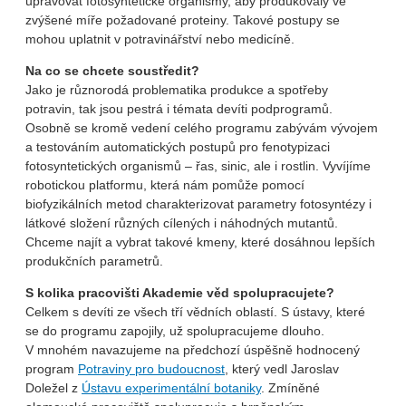
upravovat fotosyntetické organismy, aby produkovaly ve
zvýšené míře požadované proteiny. Takové postupy se
mohou uplatnit v potravinářství nebo medicíně.
Na co se chcete soustředit?
Jako je různorodá problematika produkce a spotřeby
potravin, tak jsou pestrá i témata devíti podprogramů.
Osobně se kromě vedení celého programu zabývám vývojem
a testováním automatických postupů pro fenotypizaci
fotosyntetických organismů – řas, sinic, ale i rostlin. Vyvíjíme
robotickou platformu, která nám pomůže pomocí
biofyzikálních metod charakterizovat parametry fotosyntézy i
látkové složení různých cílených i náhodných mutantů.
Chceme najít a vybrat takové kmeny, které dosáhnou lepších
produkčních parametrů.
S kolika pracovišti Akademie věd spolupracujete?
Celkem s devíti ze všech tří vědních oblastí. S ústavy, které
se do programu zapojily, už spolupracujeme dlouho.
V mnohém navazujeme na předchozí úspěšně hodnocený
program
Potraviny pro budoucnost
, který vedl Jaroslav
Doležel z
Ústavu experimentální botaniky
. Zmíněné