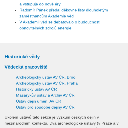
a vstupuje do nové éry
Radomír Pánek předal děkovné listy dlouholetým
zaměstnancům Akademie věd
V Akademii věd se debatovalo o budoucnosti
obnovitelných zdrojů energie
Historické vědy
Vědecká pracoviště
Archeologický ústav AV ČR, Brno
Archeologický ústav AV ČR, Praha
Historický ústav AV ČR
Masarykův ústav a Archiv AV ČR
Ústav dějin umění AV ČR
Ústav pro soudobé dějiny AV ČR
Úkolem ústavů této sekce je výzkum českých dějin v
mezinárodním kontextu. Dva archeologické ústavy (v Praze a v