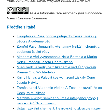
Foto: Jana Plavec, Divize vnějších vztahů SSČ AV ČR
Text a fotografie jsou uvolněny pod svobodnou
licencí Creative Commons
Přečtěte si také
Europhysics Prize poprvé putuje do Česka, získali ji
vědci z Akademie věd
Zemřel Pavel Jungwirth, významný fyzikální chemik a
osobnost české vědy
Akademie věd vyznamenala Neila Bermela a Marka
Nekulu medailí Josefa Dobrovského
Mladí vědci a vědkyně z Akademie věd ČR převzali
Prémie Otto Wichterleho
Knihy Hynais a Paleolit českých zemí získaly Cenu
Josefa Hlávky
Zaměstnanci Akademie věd na A-Festu dokazují, že co
Čech, to muzikant
Matchm-AI-king: seminář o umělé inteligenci propojil
vědce z AV ČR a univerzit
Ústav fyzikální chemie J. Heyrovského zkracuje název