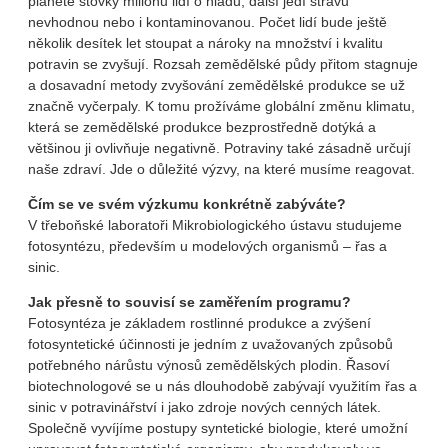
planetě stovky milionů lidí o hladu, další jedí stravu
nevhodnou nebo i kontaminovanou. Počet lidí bude ještě
několik desítek let stoupat a nároky na množství i kvalitu
potravin se zvyšují. Rozsah zemědělské půdy přitom stagnuje
a dosavadní metody zvyšování zemědělské produkce se už
značně vyčerpaly. K tomu prožíváme globální změnu klimatu,
která se zemědělské produkce bezprostředně dotýká a
většinou ji ovlivňuje negativně. Potraviny také zásadně určují
naše zdraví. Jde o důležité výzvy, na které musíme reagovat.
Čím se ve svém výzkumu konkrétně zabýváte?
V třeboňské laboratoři Mikrobiologického ústavu studujeme
fotosyntézu, především u modelových organismů – řas a
sinic.
Jak přesně to souvisí se zaměřením programu?
Fotosyntéza je základem rostlinné produkce a zvýšení
fotosyntetické účinnosti je jedním z uvažovaných způsobů
potřebného nárůstu výnosů zemědělských plodin. Řasoví
biotechnologové se u nás dlouhodobě zabývají využitím řas a
sinic v potravinářství i jako zdroje nových cenných látek.
Společně vyvíjíme postupy syntetické biologie, které umožní