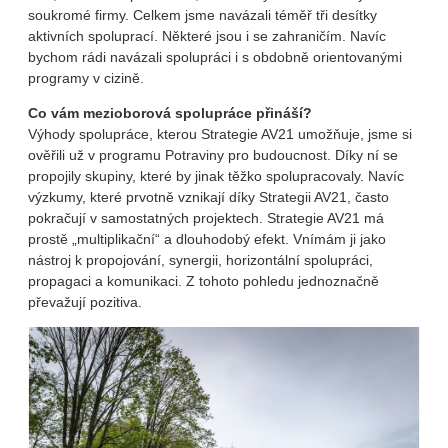
soukromé firmy. Celkem jsme navázali téměř tři desítky
aktivních spoluprací. Některé jsou i se zahraničím. Navíc
bychom rádi navázali spolupráci i s obdobně orientovanými
programy v cizině.
Co vám mezioborová spolupráce přináší?
Výhody spolupráce, kterou Strategie AV21 umožňuje, jsme si
ověřili už v programu Potraviny pro budoucnost. Díky ní se
propojily skupiny, které by jinak těžko spolupracovaly. Navíc
výzkumy, které prvotně vznikají díky Strategii AV21, často
pokračují v samostatných projektech. Strategie AV21 má
prostě „multiplikační“ a dlouhodobý efekt. Vnímám ji jako
nástroj k propojování, synergii, horizontální spolupráci,
propagaci a komunikaci. Z tohoto pohledu jednoznačně
převažují pozitiva.