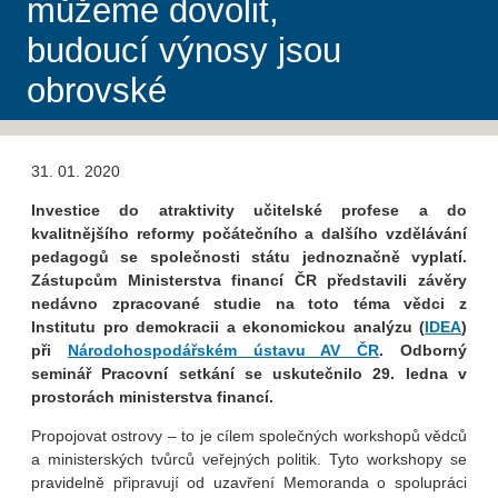
můžeme dovolit,
budoucí výnosy jsou
obrovské
31. 01. 2020
Investice do atraktivity učitelské profese a do
kvalitnějšího reformy počátečního a dalšího vzdělávání
pedagogů se společnosti státu jednoznačně vyplatí.
Zástupcům Ministerstva financí ČR představili závěry
nedávno zpracované studie na toto téma vědci z
Institutu pro demokracii a ekonomickou analýzu (
IDEA
)
při
Národohospodářském ústavu AV ČR
. Odborný
seminář Pracovní setkání se uskutečnilo 29. ledna v
prostorách ministerstva financí.
Propojovat ostrovy – to je cílem společných workshopů vědců
a ministerských tvůrců veřejných politik. Tyto workshopy se
pravidelně připravují od uzavření Memoranda o spolupráci