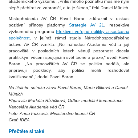
akademického výzkumu. „Příliš mnoho poznatků musíme nyní
slepě přebírat ze zahraničí, a to je škoda,“ řekl Daniel Münich.
Místopředseda AV ČR Pavel Baran zdůraznil v diskusi
pozitivní přínosy platformy
Strategie AV 21
, respektive
výzkumného programu
Efektivní veřejné politiky a současná
společnost
, v jejímž rámci studie Národohospodářského
ústavu AV ČR vznikla. „Ne náhodou Akademie věd a její
pracoviště v posledních letech věnují pozornost docela
praktickým věcem spojujícím svět teorie a praxe,“ uvedl Pavel
Baran. „Na pracovištích AV ČR se politika nedělá, ale
připravují podklady, aby politici mohli rozhodovat
kvalifikovaně,“ dodal Pavel Baran.
Na titulním snímku zleva Pavel Baran, Marie Bílková a Daniel
Münich
Připravila Markéta Růžičková, Odbor mediální komunikace
Kanceláře Akademie věd ČR
Foto: Anna Fuksová, Ministerstvo financí ČR
Graf: IDEA
Přečtěte si také