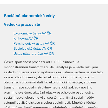
Sociálně-ekonomické vědy
Vědecká pracoviště
Ekonomický ústav AV ČR
Knihovna AV ČR
Psychologický ústav AV ČR
Sociologický ústav AV ČR
Ústav státu a práva AV ČR
Česká společnost prochází od r. 1989 hlubokou a
mnohostrannou transformací. Její analýza je – vedle rozvíjení
základního teoretického výzkumu - aktuálním úkolem ústavů této
sekce. Zhodnocení výsledků ekonomické proměny, výzkum
otevřených problémů dalšího ekonomického vývoje, studium
transformace sociální struktury, teoretické základy nového
právního systému, aktuální otázky psychologie osobnosti a
sociální psychologie, to vše jsou témata, jimiž sociální vědy
vstupují do živé diskuse s celou společností. Mnohé z těchto
výzkumů využívají komparace s obdobně se měnícími zeměmi