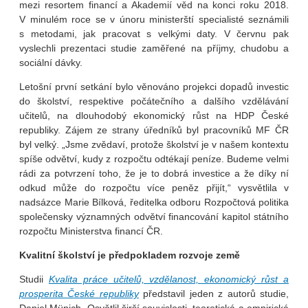
mezi resortem financí a Akademií věd na konci roku 2018.
V minulém roce se v únoru ministerští specialisté seznámili
s metodami, jak pracovat s velkými daty. V červnu pak
vyslechli prezentaci studie zaměřené na příjmy, chudobu a
sociální dávky.
Letošní první setkání bylo věnováno projekci dopadů investic
do školství, respektive počátečního a dalšího vzdělávání
učitelů, na dlouhodobý ekonomický růst na HDP České
republiky. Zájem ze strany úředníků byl pracovníků MF ČR
byl velký. „Jsme zvědaví, protože školství je v našem kontextu
spíše odvětví, kudy z rozpočtu odtékají peníze. Budeme velmi
rádi za potvrzení toho, že je to dobrá investice a že díky ní
odkud může do rozpočtu více peněz přijít,“ vysvětlila v
nadsázce Marie Bílková, ředitelka odboru Rozpočtová politika
společensky významných odvětví financování kapitol státního
rozpočtu Ministerstva financí ČR.
Kvalitní školství je předpokladem rozvoje země
Studii
Kvalita práce učitelů, vzdělanost, ekonomický růst a
prosperita České republiky
představil jeden z autorů studie,