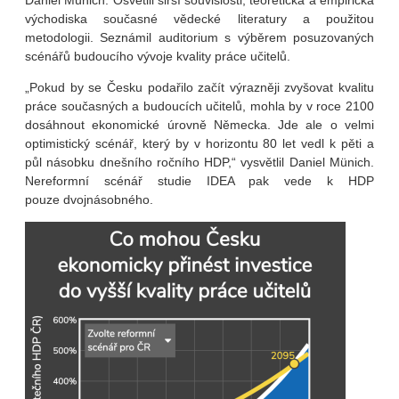
Daniel Münich. Osvětlil širší souvislosti, teoretická a empirická
východiska současné vědecké literatury a použitou
metodologii. Seznámil auditorium s výběrem posuzovaných
scénářů budoucího vývoje kvality práce učitelů.
„Pokud by se Česku podařilo začít výrazněji zvyšovat kvalitu
práce současných a budoucích učitelů, mohla by v roce 2100
dosáhnout ekonomické úrovně Německa. Jde ale o velmi
optimistický scénář, který by v horizontu 80 let vedl k pěti a
půl násobku dnešního ročního HDP,“ vysvětlil Daniel Münich.
Nereformní scénář studie IDEA pak vede k HDP
pouze dvojnásobného.