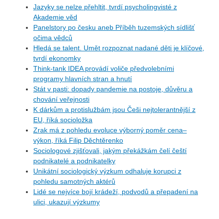
Jazyky se nelze přehltit, tvrdí psycholingvisté z
Akademie věd
Panelstory po česku aneb Příběh tuzemských sídlišť
očima vědců
Hledá se talent. Umět rozpoznat nadané děti je klíčové,
tvrdí ekonomky
Think-tank IDEA provádí voliče předvolebními
programy hlavních stran a hnutí
Stát v pasti: dopady pandemie na postoje, důvěru a
chování veřejnosti
K dárkům a protislužbám jsou Češi nejtolerantnější z
EU, říká socioložka
Zrak má z pohledu evoluce výborný poměr cena–
výkon, říká Filip Děchtěrenko
Sociologové zjišťovali, jakým překážkám čelí čeští
podnikatelé a podnikatelky
Unikátní sociologický výzkum odhaluje korupci z
pohledu samotných aktérů
Lidé se nejvíce bojí krádeží, podvodů a přepadení na
ulici, ukazují výzkumy