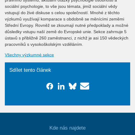
právního systému, aktuální otázky psychologie osobnosti a
sociální psychologie, to vše jsou témata, jimiž sociální vědy
vstupují do živé diskuse s celou společností. Mnohé z těchto
výzkumů využívají komparace s obdobně se měnícími zeměmi
Střední Evropy. Rovněž se zkoumají nutné předpoklady a možné
důsledky vstupu naší země do Evropské unie. Sekce zahrnuje 5
ústavů s přibližně 260 zaměstnanci, z nichž je asi 150 vědeckých
pracovníků s vysokoškolským vzděláním.
Všechny výzkumné sekce
Sdílet tento článek
Kde nás najdete