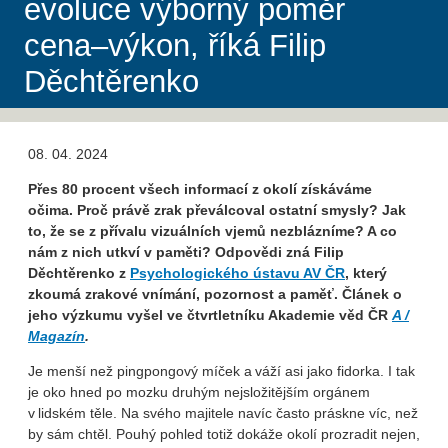
evoluce výborný poměr
cena–výkon, říká Filip
Děchtěrenko
08. 04. 2024
Přes 80 procent všech informací z okolí získáváme
očima. Proč právě zrak převálcoval ostatní smysly? Jak
to, že se z přívalu vizuálních vjemů nezblázníme? A co
nám z nich utkví v paměti?
Odpovědi zná Filip
Děchtěrenko z
Psychologického ústavu AV ČR
, který
zkoumá
zrakové vnímání, pozornost a paměť. Článek o
jeho výzkumu vyšel ve čtvrtletníku Akademie věd ČR
A /
Magazín
.
Je menší než pingpongový míček a váží asi jako fidorka. I tak
je oko hned po mozku druhým nejsložitějším orgánem
v lidském těle. Na svého majitele navíc často práskne víc, než
by sám chtěl. Pouhý pohled totiž dokáže okolí prozradit nejen,