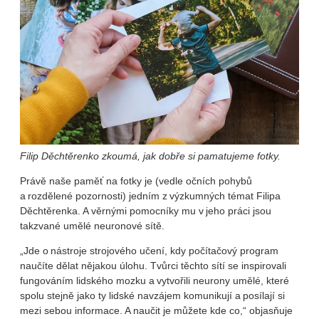
Filip Děchtěrenko zkoumá, jak dobře si pamatujeme fotky.
Právě naše paměť na fotky je (vedle očních pohybů
a rozdělené pozornosti) jedním z výzkumných témat Filipa
Děchtěrenka. A věrnými pomocníky mu v jeho práci jsou
takzvané umělé neuronové sítě.
„Jde o nástroje strojového učení, kdy počítačový program
naučíte dělat nějakou úlohu. Tvůrci těchto sítí se inspirovali
fungováním lidského mozku a vytvořili neurony umělé, které
spolu stejně jako ty lidské navzájem komunikují a posílají si
mezi sebou informace. A naučit je můžete kde co,“ objasňuje