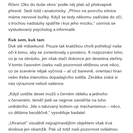
Rčení ‚Oko do duše okno‘ podle něj platí až překvapivě
přesně. Sedí totiž i anatomicky. „Přímo na povrchu sítnice
máme nervové buňky. Když se tedy někomu zadíváte do očí,
s trochou nadsázky spatříte i kus jeho mozku,“ usmívá se
vystudovaný psycholog a informatik.
Kuk sem, kuk tam
Dvě stě milisekund. Pouze tak kratičkou chvíli potřebují naše
oči k tomu, aby se zorientovaly v prostoru. K rozpoznání toho,
co je na obrázku, jim však stačí dokonce jen desetina vteřiny.
V tomto časovém úseku naši pozornost většinou urve něco,
co ze scenérie nějak vyčnívá – ať už barevně, orientací hran
nebo třeba intenzitou dopadajícího světla. Zkrátka získá si
nás výraznost neboli salience.
„Když uvidíte deset mužů v černém obleku a jednoho
v červeném, téměř jistě se nejprve zaměříte na toho
unikátního. Jde o takzvaný bottom-up mechanismus – něco,
co děláme bezděčně,“ vysvětluje badatel.
„Uhranutí“ vizuálně nejzajímavějším objektem však trvá
doslova jen okamžik. Pak už totiž naši pozornost ovládnou