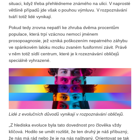
situaci, když třeba přehlédneme známého na ulici. V naprosté
většině případů jde však o pouhou výmluvu. V rozpoznávání
tváří totiž lidé vynikají.
Pokud tedy zrovna nepatří ke zhruba dvěma procentům
populace, která trpí vzácnou nemocí jménem
prosopoagnosie, jež vzniká poškozením nepatrného záhybu
ve spánkovém laloku mozku zvaném fusiformní závit. Právě
v něm totiž sídlí centrum, které je k rozeznávání obličejů
speciálně vyhrazené.
Lidé z evolučních důvodů vynikají v rozpoznávání obličejů.
„Z hlediska evoluce byla tato dovednost pro člověka vždy
klíčová. Hodilo se umět rozlišit, že ten druhý je náš příbuzný,
že nás má rád nebo že je na nás naštvaný. Orientovat se tak