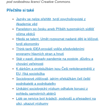
pod svobodnou licencí Creative Commons.
Přečtěte si také
Jazyky se nelze přehltit, tvrdí psycholingvisté z
Akademie věd
Panelstory po česku aneb Příběh tuzemských sídlišť
očima vědců
Hledá se talent. Umět rozpoznat nadané děti je klíčové,
tvrdí ekonomky
Think-tank IDEA provádí voliče předvolebními
programy hlavních stran a hnutí
Stát v pasti: dopady pandemie na postoje, důvěru a
chování veřejnosti
K dárkům a protislužbám jsou Češi nejtolerantnější z
EU, říká socioložka
Sociologové zjišťovali, jakým překážkám čelí čeští
podnikatelé a podnikatelky
Unikátní sociologický výzkum odhaluje korupci z
pohledu samotných aktérů
Lidé se nejvíce bojí krádeží, podvodů a přepadení na
ulici, ukazují výzkumy