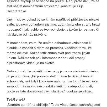
zásadně zvyšují naše šance na přežití. Není proto divu, že se
stal naším dominantním smyslem,“ konstatuje Filip
Děchtěrenko.
Jinými slovy, pokud by se k nám například přibližovalo nějaké
zvíře, jediným pohledem zjistíme, zda nám z jeho strany hrozí
nebezpečí, jak rychle se tvor pohybuje, v jakém je rozmaru či
jak daleko od nás právě je.
Mimochodem, za to, že umíme odhadnout vzdálenost či
hloubku a zasadit si vjem do prostoru, vděčíme tomu, že
máme oči dvě. Každé totiž snímá svět pod trochu jiným
úhlem. Náš mozek pak informace z obou očí propojí
a prostorové vidění je na světě!
Nutno dodat, že největšími experty jsme na sledování všeho,
co je pod námi. „Při pohledu dolů máme lepší rozlišovací
schopnosti, než když koukáme nahoru. I za to může evoluce:
zespodu nás mohlo něco zabít s větší pravděpodobností,
takže se tato dovednost vyvinula lépe,“ poukazuje vědec.
Tváří v tvář
„Nemám paměť na obličeje.“ Touto větou často zachraňujeme