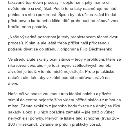
takzvané top-down procesy – dojde nám, jaký máme cíl;
uvědomíme si svůj úkol. Podle toho taky nasměrujeme náš
pohled a s ním i pozornost. Špion by tak očima začal hledat
přístupovou kartu nebo klíče; dítě prahnoucí po zábavě zase
hračku nebo pastelky.
„Naše výsledná pozornost je tedy propletencem těchto dvou
procesů. K nim je ale ještě třeba přičíst naši přirozenou
potřebu dívat se do středu,“ připomíná Filip Děchtěrenko.
Ve středu žluté skvrny oční sítnice – tedy v prohlubni, které se
říká
fovea centralis
– je totiž nejvíc světlocitlivých buněk,
a vidění je tudíž v tomto místě nejostřejší. Proto je taktické
natáčet oko tak, aby vizuální podnět směřoval právě na
foveu
.
Naše oči ve snaze zaujmout tuto ideální polohu a přivést
stimul do centra nejostřejšího vidění běžně skáčou z místa na
místo. Těmto skokům z jednoho bodu fixace na druhý se říká
sakády a oko si u nich pořádně zamaká – jde totiž o vůbec
nejrychlejší pohyby, kterých je lidské tělo schopné (trvají 10–
100 milisekund). Děláme je přitom prakticky pořád.