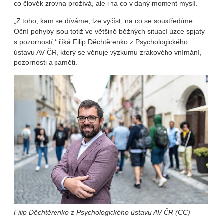
co člověk zrovna prožívá, ale i na co v daný moment myslí.
„Z toho, kam se díváme, lze vyčíst, na co se soustředíme.
Oční pohyby jsou totiž ve většině běžných situací úzce spjaty
s pozorností,“ říká Filip Děchtěrenko z Psychologického
ústavu AV ČR, který se věnuje výzkumu zrakového vnímání,
pozornosti a paměti.
Filip Děchtěrenko z Psychologického ústavu AV ČR (CC)