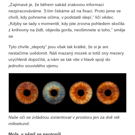
„Zajímavé je, že během sakád zrakovou informaci
nezpracováváme. S tím čekáme až na fixaci. Proto jsme ve
chvíli, kdy pohneme očima, v podstatě slepí,“ líčí vědec.
„Kdyby se tady v momentě, kdy jste zrovna pohledem skočila
z knihovny na židli, objevila gorila, nevšimnete si toho,“ směje
se.
Tyto chvíle „slepoty“ jsou však tak krátké, že si je ani
nestačíme uvědomit. Náš mazaný mozek si totiž ony mezery
urychleně dopočítá, a nám se tak vše v hlavě spojí do
jednoho souvislého vjemu.
Naše oči se zvládnou zorientovat v prostoru jen za dvě stě
milisekund.
Moře, v němž se neutopíš