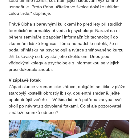
sebe umíme rozlišit, což nám jejich sledování významně
usnadňuje. Proto třeba učitelka ve školce dokáže uhlídat
celou třídu,“ doplňuje.
Právě úloha s barevnými kuličkami ho před lety při studiích
teoretické informatiky přivedla k psychologii. Narazil na ni
během semináře o zapojení informačních technologií do
zkoumání lidské kognice. Téma ho nadchlo natolik, že si
podal přihlášku na psychologii a tvůrce zmiňovaného kurzu
Jiří Lukavský se brzy stal jeho školitelem. Dnes jsou
vědeckými kolegy a psychologie s informatikou se v jejich
práci dokonale snoubí.
V záplavě fotek
Západ slunce v romantické zátoce, obligátní selfíčko z pláže,
starobylý kostelík obrostlý ibišky, opulentní snídaně, ještě
opulentnější večeře… Většina lidí má potřebu zasypat své
okolí po návratu z dovolené fotkami. Co si ale pozorovatel
z nálože snímků odnese?