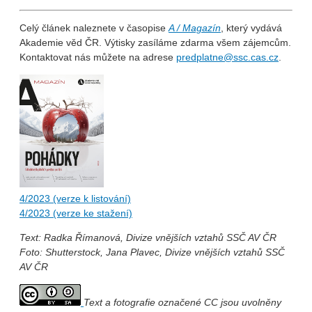
Celý článek naleznete v časopise
A / Magazín
, který vydává
Akademie věd ČR. Výtisky zasíláme zdarma všem zájemcům.
Kontaktovat nás můžete na adrese
predplatne@ssc.cas.cz
.
4/2023 (verze k listování)
4/2023 (verze ke stažení)
Text: Radka Římanová, Divize vnějších vztahů SSČ AV ČR
Foto: Shutterstock, Jana Plavec, Divize vnějších vztahů SSČ
AV ČR
Text a fotografie označené CC jsou uvolněny