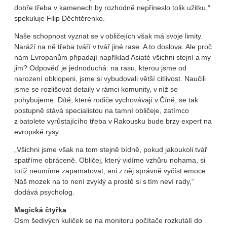
dobře třeba v kamenech by rozhodně nepřineslo tolik užitku,“
spekuluje Filip Děchtěrenko.
Naše schopnost vyznat se v obličejích však má svoje limity.
Naráží na ně třeba tváří v tvář jiné rase. A to doslova. Ale proč
nám Evropanům připadají například Asiaté všichni stejní a my
jim? Odpověď je jednoduchá: na rasu, kterou jsme od
narození obklopeni, jsme si vybudovali větší citlivost. Naučili
jsme se rozlišovat detaily v rámci komunity, v níž se
pohybujeme. Dítě, které rodiče vychovávají v Číně, se tak
postupně stává specialistou na tamní obličeje, zatímco
z batolete vyrůstajícího třeba v Rakousku bude brzy expert na
evropské rysy.
„Všichni jsme však na tom stejně bídně, pokud jakoukoli tvář
spatříme obráceně. Obličej, který vidíme vzhůru nohama, si
totiž neumíme zapamatovat, ani z něj správně vyčíst emoce.
Náš mozek na to není zvyklý a prostě si s tím neví rady,“
dodává psycholog.
Magická čtyřka
Osm šedivých kuliček se na monitoru počítače rozkutálí do