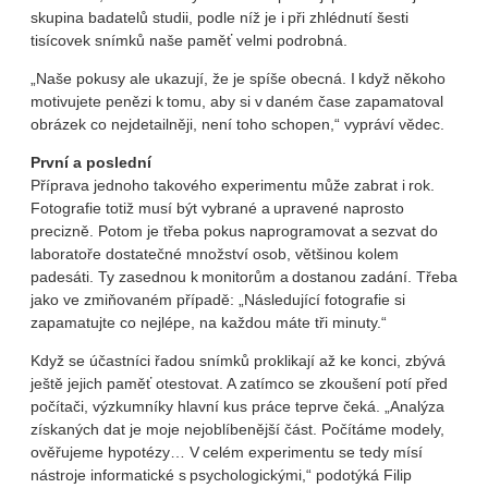
skupina badatelů studii, podle níž je i při zhlédnutí šesti
tisícovek snímků naše paměť velmi podrobná.
„Naše pokusy ale ukazují, že je spíše obecná. I když někoho
motivujete penězi k tomu, aby si v daném čase zapamatoval
obrázek co nejdetailněji, není toho schopen,“ vypráví vědec.
První a poslední
Příprava jednoho takového experimentu může zabrat i rok.
Fotografie totiž musí být vybrané a upravené naprosto
precizně. Potom je třeba pokus naprogramovat a sezvat do
laboratoře dostatečné množství osob, většinou kolem
padesáti. Ty zasednou k monitorům a dostanou zadání. Třeba
jako ve zmiňovaném případě: „Následující fotografie si
zapamatujte co nejlépe, na každou máte tři minuty.“
Když se účastníci řadou snímků proklikají až ke konci, zbývá
ještě jejich paměť otestovat. A zatímco se zkoušení potí před
počítači, výzkumníky hlavní kus práce teprve čeká. „Analýza
získaných dat je moje nejoblíbenější část. Počítáme modely,
ověřujeme hypotézy… V celém experimentu se tedy mísí
nástroje informatické s psychologickými,“ podotýká Filip