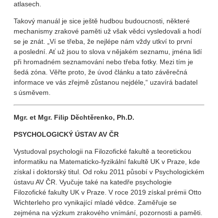
atlasech.
Takový manuál je sice ještě hudbou budoucnosti, některé
mechanismy zrakové paměti už však vědci vysledovali a hodí
se je znát. „Ví se třeba, že nejlépe nám vždy utkví to první
a poslední. Ať už jsou to slova v nějakém seznamu, jména lidí
při hromadném seznamování nebo třeba fotky. Mezi tím je
šedá zóna. Věřte proto, že úvod článku a tato závěrečná
informace ve vás zřejmě zůstanou nejdéle,“ uzavírá badatel
s úsměvem.
Mgr. et Mgr. Filip Děchtěrenko, Ph.D.
PSYCHOLOGICKÝ ÚSTAV AV ČR
Vystudoval psychologii na Filozofické fakultě a teoretickou
informatiku na Matematicko-fyzikální fakultě UK v Praze, kde
získal i doktorský titul. Od roku 2011 působí v Psychologickém
ústavu AV ČR. Vyučuje také na katedře psychologie
Filozofické fakulty UK v Praze. V roce 2019 získal prémii Otto
Wichterleho pro vynikající mladé vědce. Zaměřuje se
zejména na výzkum zrakového vnímání, pozornosti a paměti.