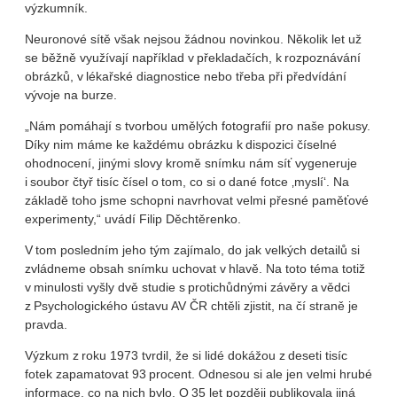
výzkumník.
Neuronové sítě však nejsou žádnou novinkou. Několik let už
se běžně využívají například v překladačích, k rozpoznávání
obrázků, v lékařské diagnostice nebo třeba při předvídání
vývoje na burze.
„Nám pomáhají s tvorbou umělých fotografií pro naše pokusy.
Díky nim máme ke každému obrázku k dispozici číselné
ohodnocení, jinými slovy kromě snímku nám síť vygeneruje
i soubor čtyř tisíc čísel o tom, co si o dané fotce ‚myslí‘. Na
základě toho jsme schopni navrhovat velmi přesné paměťové
experimenty,“ uvádí Filip Děchtěrenko.
V tom posledním jeho tým zajímalo, do jak velkých detailů si
zvládneme obsah snímku uchovat v hlavě. Na toto téma totiž
v minulosti vyšly dvě studie s protichůdnými závěry a vědci
z Psychologického ústavu AV ČR chtěli zjistit, na čí straně je
pravda.
Výzkum z roku 1973 tvrdil, že si lidé dokážou z deseti tisíc
fotek zapamatovat 93 procent. Odnesou si ale jen velmi hrubé
informace, co na nich bylo. O 35 let později publikovala jiná