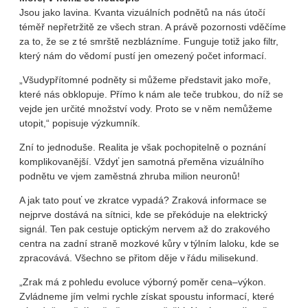
Jsou jako lavina. Kvanta vizuálních podnětů na nás útočí
téměř nepřetržitě ze všech stran. A právě pozornosti vděčíme
za to, že se z té smrště nezblázníme. Funguje totiž jako filtr,
který nám do vědomí pustí jen omezený počet informací.
„Všudypřítomné podněty si můžeme představit jako moře,
které nás obklopuje. Přímo k nám ale teče trubkou, do níž se
vejde jen určité množství vody. Proto se v něm nemůžeme
utopit,“ popisuje výzkumník.
Zní to jednoduše. Realita je však pochopitelně o poznání
komplikovanější. Vždyť jen samotná přeměna vizuálního
podnětu ve vjem zaměstná zhruba milion neuronů!
A jak tato pouť ve zkratce vypadá? Zraková informace se
nejprve dostává na sítnici, kde se překóduje na elektrický
signál. Ten pak cestuje optickým nervem až do zrakového
centra na zadní straně mozkové kůry v týlním laloku, kde se
zpracovává. Všechno se přitom děje v řádu milisekund.
„Zrak má z pohledu evoluce výborný poměr cena–výkon.
Zvládneme jím velmi rychle získat spoustu informací, které