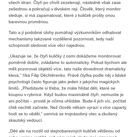
všech stran. Čtyři po chvíli zezelenají, následně však zase
zešednou a pokračují v divokém reji. Člověk, který monitor
sleduje, si má zapamatovat, které z kuliček prošly onou
barevnou proměnou.
Tato a jí podobné úlohy pomáhají výzkumníkům odhalovat
mechanismy takzvané rozdělené pozornosti, tedy naší
schopnosti sledovat více věcí najednou.
„Ukazuje se, že čtyři kuličky z osmi dokážeme monitorovat
poměrně dobře, zvládáme to automaticky. Pokud bychom ale
měli pozorovat objektů více, tato naše dovednost dramaticky
klesá,“ říká Filip Děchtěrenko. Právě čtyřka podle něj v lidské
psychologii často figuruje jako jeden z jakýchsi magických
limitů. „Představte si třeba, že máte hlídat děti, které se
koupou v rybníce. Když budou maximálně čtyři, nemusíte je
ani počítat – prostě je očima uhlídáte. Bude-li jich víc, počítat
chtě nechtě začnete. Než člověk někam vyrazí s více caparty,
hodí se to vědět,“ usmívá se trojnásobný otec a zkušený
skautský vedoucí.
„Děti ale na rozdíl od stejnobarevných kuliček většinou od