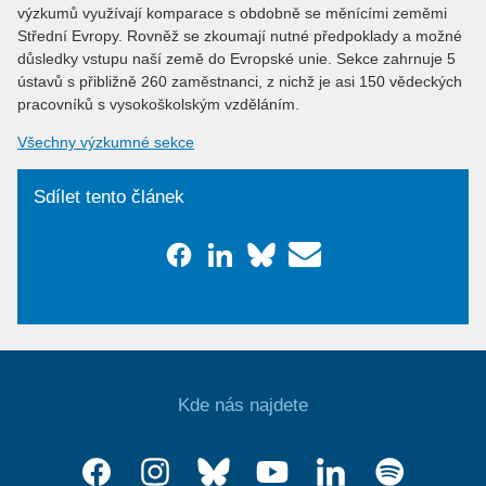
výzkumů využívají komparace s obdobně se měnícími zeměmi
Střední Evropy. Rovněž se zkoumají nutné předpoklady a možné
důsledky vstupu naší země do Evropské unie. Sekce zahrnuje 5
ústavů s přibližně 260 zaměstnanci, z nichž je asi 150 vědeckých
pracovníků s vysokoškolským vzděláním.
Všechny výzkumné sekce
Sdílet tento článek
Kde nás najdete