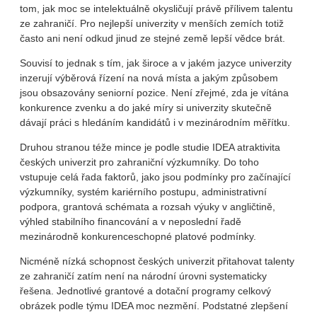
tom, jak moc se intelektuálně okysličují právě přílivem talentu
ze zahraničí. Pro nejlepší univerzity v menších zemích totiž
často ani není odkud jinud ze stejné země lepší vědce brát.
Souvisí to jednak s tím, jak široce a v jakém jazyce univerzity
inzerují výběrová řízení na nová místa a jakým způsobem
jsou obsazovány seniorní pozice. Není zřejmé, zda je vítána
konkurence zvenku a do jaké míry si univerzity skutečně
dávají práci s hledáním kandidátů i v mezinárodním měřítku.
Druhou stranou téže mince je podle studie IDEA atraktivita
českých univerzit pro zahraniční výzkumníky. Do toho
vstupuje celá řada faktorů, jako jsou podmínky pro začínající
výzkumníky, systém kariérního postupu, administrativní
podpora, grantová schémata a rozsah výuky v angličtině,
výhled stabilního financování a v neposlední řadě
mezinárodně konkurenceschopné platové podmínky.
Nicméně nízká schopnost českých univerzit přitahovat talenty
ze zahraničí zatím není na národní úrovni systematicky
řešena. Jednotlivé grantové a dotační programy celkový
obrázek podle týmu IDEA moc nezmění. Podstatné zlepšení