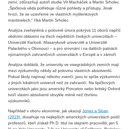
zemí, zdůrazňují autoři studie Vít Macháček a Martin Srholec.
„Špičková věda potřebuje různé pohledy a přístupy. Jinak
hrozí, že se uzavřeme ve vlastních myšlenkových
mantinelech,“ říká Martin Srholec.
Analýza zveřejněná v polovině února pokrývá 11 oborů napříč
vědními oblastmi na třech největších českých univerzitách –
Univerzitě Karlově, Masarykově univerzitě a Univerzitě
Palackého v Olomouci – a pro srovnání i na dalších patnácti
významných zahraničních univerzitách v Evropě a v zámoří.
Analýza dokládá, že univerzity ve visegrádských zemích mají
mezi výzkumníky někdy až polovinu vlastních absolventů.
Pokud školy najímají někoho zvenčí, jsou to spíše výzkumníci
z jiných lokálních univerzit než ze zahraničí. Na špičkových
univerzitách jako jsou americký Princeton nebo britský Oxford
tvoří vlastní absolventi obvykle méně než čtvrtinu
výzkumníků.
Například v oboru ekonomie, jak ukazují
Jones a Sloan
(2019)
, dosahuje na nejlepších amerických univerzitách podíl
profesorů, kteří získali Ph.D. titul na stejném pracovišti, jen 5