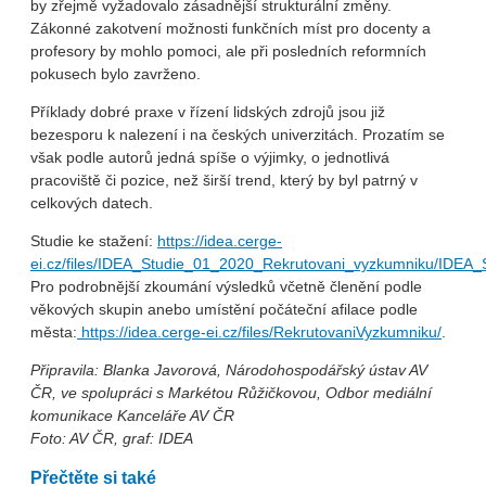
by zřejmě vyžadovalo zásadnější strukturální změny.
Zákonné zakotvení možnosti funkčních míst pro docenty a
profesory by mohlo pomoci, ale při posledních reformních
pokusech bylo zavrženo.
Příklady dobré praxe v řízení lidských zdrojů jsou již
bezesporu k nalezení i na českých univerzitách. Prozatím se
však podle autorů jedná spíše o výjimky, o jednotlivá
pracoviště či pozice, než širší trend, který by byl patrný v
celkových datech.
Studie ke stažení:
https://idea.cerge-
ei.cz/files/IDEA_Studie_01_2020_Rekrutovani_vyzkumniku/IDEA
Pro podrobnější zkoumání výsledků včetně členění podle
věkových skupin anebo umístění počáteční afilace podle
města:
https://idea.cerge-ei.cz/files/RekrutovaniVyzkumniku/
.
Připravila: Blanka Javorová, Národohospodářský ústav AV
ČR, ve spolupráci s Markétou Růžičkovou, Odbor mediální
komunikace Kanceláře AV ČR
Foto: AV ČR, g
raf: IDEA
Přečtěte si také