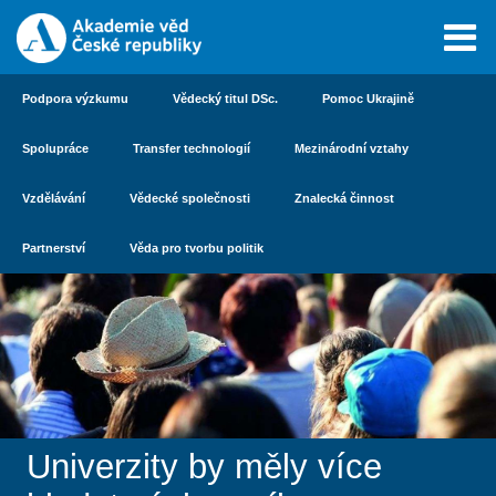
Podpora výzkumu
Vědecký titul DSc.
Pomoc Ukrajině
Spolupráce
Transfer technologií
Mezinárodní vztahy
Vzdělávání
Vědecké společnosti
Znalecká činnost
Partnerství
Věda pro tvorbu politik
Univerzity by měly více