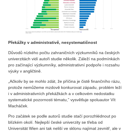
Překážky v administrativě, nesystematičnost
Důvodů nízkého počtu zahraničních výzkumníků na českých
univerzitách vidí autoři studie několik. Záleží na podmínkách
pro začínající výzkumníky, administrativní podpoře i rozsahu
výuky v angličtině.
„Ačkoliv by se mohlo zdát, že příčina je čistě finančního rázu,
protože nemůžeme mzdově konkurovat západu, problém leží
i v administrativních překážkách a v celkovém nedostatku
systematické pozornosti tématu,” vysvětluje spoluautor Vít
Macháček.
Pro začátek se podle autorů studie stačí porozhlédnout po
blízkém okolí. Nejlepší české univerzity se třeba od
Universität Wien ani tak neliší ve sklonu najímat zevnitř, ale v