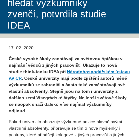
hledat výzkumníky
zvenčí, potvrdila studie
IDEA
17. 02. 2020
České vysoké školy zaostávají za světovou špičkou v
najímání vědců z jiných pracovišť. Ukazuje to nová
studie think-tanku IDEA při
Národohospodářském ústavu
AV ČR
. České univerzity mají podle zjištění autorů méně
výzkumníků ze zahraničí a často také zaměstnávají své
vlastní absolventy. Stejně jsou na tom i univerzity z
dalších zemí Visegrádské čtyřky. Nejlepší světové školy
se naopak snaží daleko více najímat výzkumníky
odjinud.
Pokud univerzita obsazuje výzkumné pozice hlavně svými
vlastními absolventy, připravuje se tím o nové myšlenky i
postupy, které přinášejí kolegové z jiných pracovišť a jiných