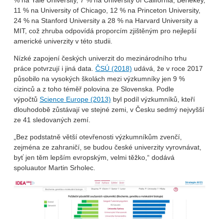
% na Yale University, 7 % na University of California, Berlekey,
11 % na University of Chicago, 12 % na Princeton University,
24 % na Stanford University a 28 % na Harvard University a
MIT, což zhruba odpovídá proporcím zjištěným pro nejlepší
americké univerzity v této studii.
Nízké zapojení českých univerzit do mezinárodního trhu
práce potvrzují i jiná data.
ČSÚ (2018)
udává, že v roce 2017
působilo na vysokých školách mezi výzkumníky jen 9 %
cizinců a z toho téměř polovina ze Slovenska. Podle
výpočtů
Science Europe (2013)
byl podíl výzkumníků, kteří
dlouhodobě zůstávají ve stejné zemi, v Česku sedmý nejvyšší
ze 41 sledovaných zemí.
„Bez podstatně větší otevřenosti výzkumníkům zvenčí,
zejména ze zahraničí, se budou české univerzity vyrovnávat,
byť jen těm lepším evropským, velmi těžko,“ dodává
spoluautor Martin Srholec.