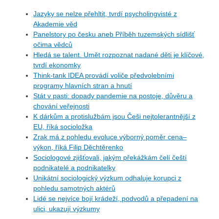
Jazyky se nelze přehltit, tvrdí psycholingvisté z
Akademie věd
Panelstory po česku aneb Příběh tuzemských sídlišť
očima vědců
Hledá se talent. Umět rozpoznat nadané děti je klíčové,
tvrdí ekonomky
Think-tank IDEA provádí voliče předvolebními
programy hlavních stran a hnutí
Stát v pasti: dopady pandemie na postoje, důvěru a
chování veřejnosti
K dárkům a protislužbám jsou Češi nejtolerantnější z
EU, říká socioložka
Zrak má z pohledu evoluce výborný poměr cena–
výkon, říká Filip Děchtěrenko
Sociologové zjišťovali, jakým překážkám čelí čeští
podnikatelé a podnikatelky
Unikátní sociologický výzkum odhaluje korupci z
pohledu samotných aktérů
Lidé se nejvíce bojí krádeží, podvodů a přepadení na
ulici, ukazují výzkumy