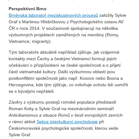
Perspektivní Brno
Brněnská laboratoř meziskupinových procesů
založily Sylvie
Graf s Martinou Hřebíčkovou z Psychologického ústavu AV
ČR v roce 2014. V současnosti spolupracují na několika
výzkumných projektech zaměřených na menšiny (Romy,
Vietnamce, migranty).
Tým laboratoře aktuálně například zjišťuje, jak vzájemné
kontakty mezi Čechy a českými Vietnamci formují jejich
očekávání o přizpůsobení se české společnosti a o přijetí
částí vietnamské kultury. Další výzkumnou oblastí jsou
postkonfliktní společnosti jako např. Kosovo nebo Bosna a
Hercegovina, kde tým zjišťuje, co ovlivňuje ochotu lidí usmířit
se s bývalými nepřáteli.
Závěry z výzkumu postojů romské populace představili
Roman Koky a Sylvie Graf na mezinárodním semináři
Anticikanismus a situace Romů v šesti evropských zemích
v rámci aktivit
Sekce interkulturní psychologie
při
Českomoravské psychologické společnosti, kterou vede
Sylvie Graf.