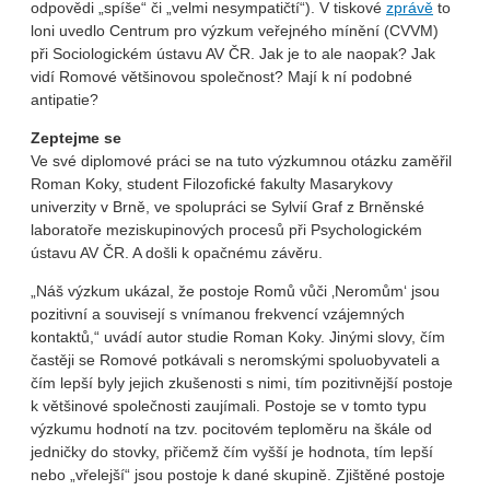
odpovědi „spíše“ či „velmi nesympatičtí“). V tiskové
zprávě
to
loni uvedlo Centrum pro výzkum veřejného mínění (CVVM)
při Sociologickém ústavu AV ČR. Jak je to ale naopak? Jak
vidí Romové většinovou společnost? Mají k ní podobné
antipatie?
Zeptejme se
Ve své diplomové práci se na tuto výzkumnou otázku zaměřil
Roman Koky, student Filozofické fakulty Masarykovy
univerzity v Brně, ve spolupráci se Sylvií Graf z Brněnské
laboratoře meziskupinových procesů při Psychologickém
ústavu AV ČR. A došli k opačnému závěru.
„Náš výzkum ukázal, že postoje Romů vůči ‚Neromům‘ jsou
pozitivní a souvisejí s vnímanou frekvencí vzájemných
kontaktů,“ uvádí autor studie Roman Koky. Jinými slovy, čím
častěji se Romové potkávali s neromskými spoluobyvateli a
čím lepší byly jejich zkušenosti s nimi, tím pozitivnější postoje
k většinové společnosti zaujímali. Postoje se v tomto typu
výzkumu hodnotí na tzv. pocitovém teploměru na škále od
jedničky do stovky, přičemž čím vyšší je hodnota, tím lepší
nebo „vřelejší“ jsou postoje k dané skupině. Zjištěné postoje