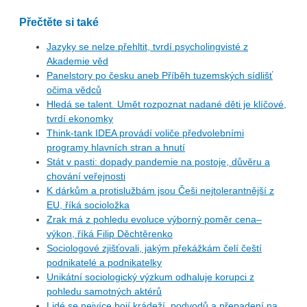
Přečtěte si také
Jazyky se nelze přehltit, tvrdí psycholingvisté z
Akademie věd
Panelstory po česku aneb Příběh tuzemských sídlišť
očima vědců
Hledá se talent. Umět rozpoznat nadané děti je klíčové,
tvrdí ekonomky
Think-tank IDEA provádí voliče předvolebními
programy hlavních stran a hnutí
Stát v pasti: dopady pandemie na postoje, důvěru a
chování veřejnosti
K dárkům a protislužbám jsou Češi nejtolerantnější z
EU, říká socioložka
Zrak má z pohledu evoluce výborný poměr cena–
výkon, říká Filip Děchtěrenko
Sociologové zjišťovali, jakým překážkám čelí čeští
podnikatelé a podnikatelky
Unikátní sociologický výzkum odhaluje korupci z
pohledu samotných aktérů
Lidé se nejvíce bojí krádeží, podvodů a přepadení na