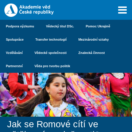
Podpora výzkumu
Vědecký titul DSc.
Pomoc Ukrajině
Spolupráce
Transfer technologií
Mezinárodní vztahy
Vzdělávání
Vědecké společnosti
Znalecká činnost
Partnerství
Věda pro tvorbu politik
Jak se Romové cítí ve