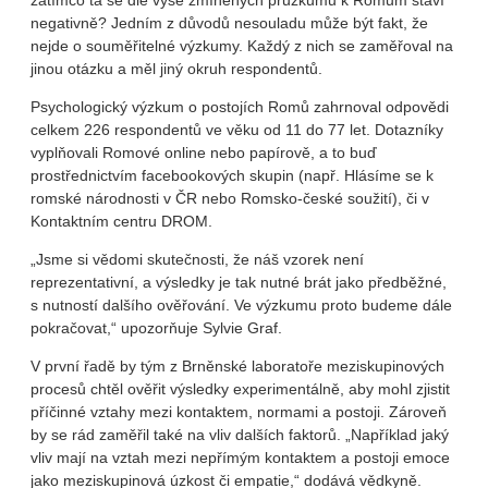
zatímco ta se dle výše zmíněných průzkumů k Romům staví
negativně? Jedním z důvodů nesouladu může být fakt, že
nejde o souměřitelné výzkumy. Každý z nich se zaměřoval na
jinou otázku a měl jiný okruh respondentů.
Psychologický výzkum o postojích Romů zahrnoval odpovědi
celkem 226 respondentů ve věku od 11 do 77 let. Dotazníky
vyplňovali Romové online nebo papírově, a to buď
prostřednictvím facebookových skupin (např. Hlásíme se k
romské národnosti v ČR nebo Romsko-české soužití), či v
Kontaktním centru DROM.
„Jsme si vědomi skutečnosti, že náš vzorek není
reprezentativní, a výsledky je tak nutné brát jako předběžné,
s nutností dalšího ověřování. Ve výzkumu proto budeme dále
pokračovat,“ upozorňuje Sylvie Graf.
V první řadě by tým z Brněnské laboratoře meziskupinových
procesů chtěl ověřit výsledky experimentálně, aby mohl zjistit
příčinné vztahy mezi kontaktem, normami a postoji. Zároveň
by se rád zaměřil také na vliv dalších faktorů. „Například jaký
vliv mají na vztah mezi nepřímým kontaktem a postoji emoce
jako meziskupinová úzkost či empatie,“ dodává vědkyně.