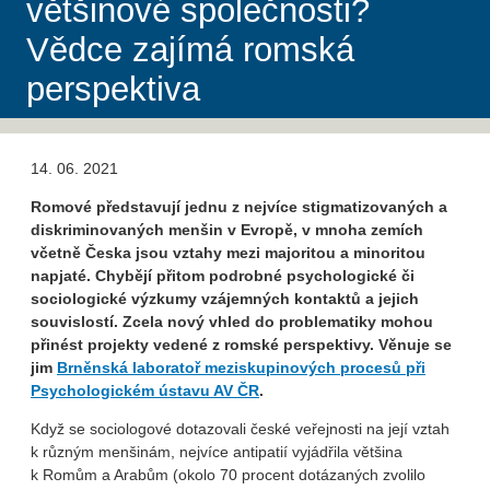
většinové společnosti?
Vědce zajímá romská
perspektiva
14. 06. 2021
Romové představují jednu z nejvíce stigmatizovaných a
diskriminovaných menšin v Evropě, v mnoha zemích
včetně Česka jsou vztahy mezi majoritou a minoritou
napjaté. Chybějí přitom podrobné psychologické či
sociologické výzkumy vzájemných kontaktů a jejich
souvislostí. Zcela nový vhled do problematiky mohou
přinést projekty vedené z romské perspektivy. Věnuje se
jim
Brněnská laboratoř meziskupinových procesů při
Psychologickém ústavu AV ČR
.
Když se sociologové dotazovali české veřejnosti na její vztah
k různým menšinám, nejvíce antipatií vyjádřila většina
k Romům a Arabům (okolo 70 procent dotázaných zvolilo