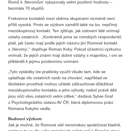
Romů k ‚Neromům‘ vykazovaly velmi pozitivní hodnotu –
bezmála 70 stupňů.
Frekvence kontaktů mezi oběma skupinami nicméně není
příliš vysoká. Proto se výzkum zaměřil také na tzv. nepřímý
meziskupinový kontakt. Ten zjišťuje, jak oslovení lidé vnímají
vztahy ostatních. „Konkrétně jsme se romských respondentů
ptali, jak často mají podle jejich názoru jiní Romové kontakt
s ‚Neromy‘,“ doplňuje Roman Koky. Pokud účastníci výzkumu
vnímali, že jejich známí mají dobré vztahy s majoritou, i oni se
přikláněli k jejímu pozitivnímu vnímání.
„Tyto výsledky lze prakticky využít všude tam, kde se
uplatňuje vliv ostatních osob na chování, například ve
školském prostředí mohou učitelé zdůrazňovat důležitost
meziskupinového kontaktu a jeho výhody, neboť právě děti
jsou vůči vlivu ostatních velmi citlivé,“ dodává Sylvie Graf
z Psychologického ústavu AV ČR, která diplomovou práci
Romana Kokyho vedla.
Budoucí výzkum
Jak je možné, že Romové vidí neromskou společnost kladně,