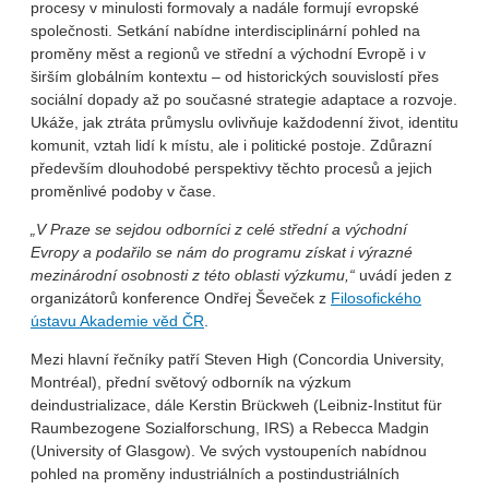
procesy v minulosti formovaly a nadále formují evropské
společnosti. Setkání nabídne interdisciplinární pohled na
proměny měst a regionů ve střední a východní Evropě i v
širším globálním kontextu – od historických souvislostí přes
sociální dopady až po současné strategie adaptace a rozvoje.
Ukáže, jak ztráta průmyslu ovlivňuje každodenní život, identitu
komunit, vztah lidí k místu, ale i politické postoje. Zdůrazní
především dlouhodobé perspektivy těchto procesů a jejich
proměnlivé podoby v čase.
„V Praze se sejdou odborníci z celé střední a východní
Evropy a podařilo se nám do programu získat i výrazné
mezinárodní osobnosti z této oblasti výzkumu,“
uvádí jeden z
organizátorů konference Ondřej Ševeček z
Filosofického
ústavu Akademie věd ČR
.
Mezi hlavní řečníky patří Steven High (Concordia University,
Montréal), přední světový odborník na výzkum
deindustrializace, dále Kerstin Brückweh (Leibniz-Institut für
Raumbezogene Sozialforschung, IRS) a Rebecca Madgin
(University of Glasgow). Ve svých vystoupeních nabídnou
pohled na proměny industriálních a postindustriálních