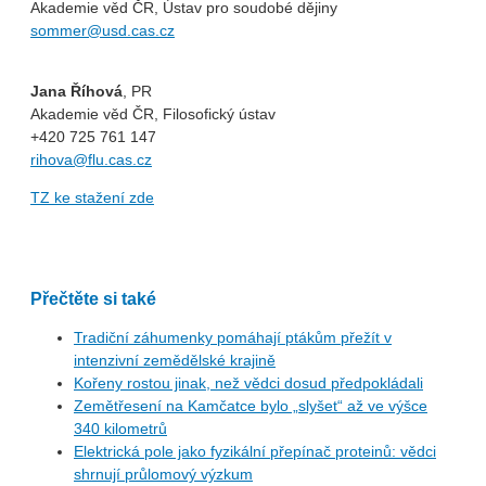
Akademie věd ČR, Ústav pro soudobé dějiny
sommer@usd.cas.cz
Jana Říhová
, PR
Akademie věd ČR, Filosofický ústav
+420 725 761 147
rihova@flu.cas.cz
TZ ke stažení zde
Přečtěte si také
Tradiční záhumenky pomáhají ptákům přežít v
intenzivní zemědělské krajině
Kořeny rostou jinak, než vědci dosud předpokládali
Zemětřesení na Kamčatce bylo „slyšet“ až ve výšce
340 kilometrů
Elektrická pole jako fyzikální přepínač proteinů: vědci
shrnují průlomový výzkum