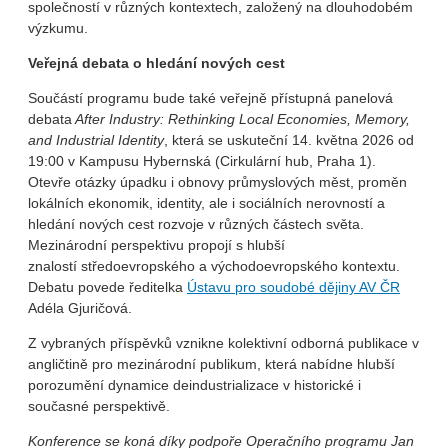
společností v různých kontextech, založený na dlouhodobém
výzkumu.
Veřejná debata o hledání nových cest
Součástí programu bude také veřejně přístupná panelová
debata
After Industry: Rethinking Local Economies, Memory,
and Industrial Identity
, která se uskuteční 14. května 2026 od
19:00 v Kampusu Hybernská (Cirkulární hub, Praha 1).
Otevře otázky úpadku i obnovy průmyslových měst, proměn
lokálních ekonomik, identity, ale i sociálních nerovností a
hledání nových cest rozvoje v různých částech světa.
Mezinárodní perspektivu propojí s hlubší
znalostí středoevropského a východoevropského kontextu.
Debatu povede ředitelka
Ústavu pro soudobé dějiny AV ČR
Adéla Gjuričová.
Z vybraných příspěvků vznikne kolektivní odborná publikace v
angličtině pro mezinárodní publikum, která nabídne hlubší
porozumění dynamice deindustrializace v historické i
současné perspektivě.
Konference se koná díky podpoře Operačního programu Jan