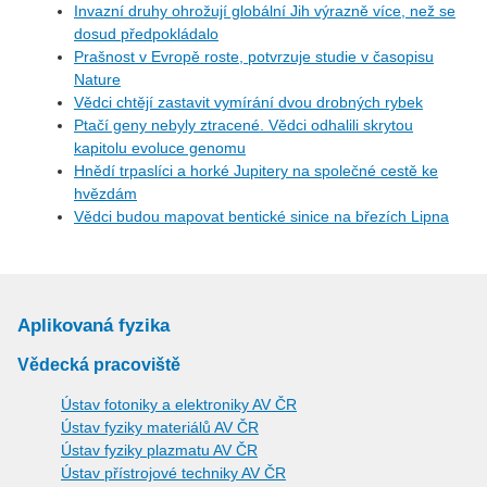
Invazní druhy ohrožují globální Jih výrazně více, než se
dosud předpokládalo
Prašnost v Evropě roste, potvrzuje studie v časopisu
Nature
Vědci chtějí zastavit vymírání dvou drobných rybek
Ptačí geny nebyly ztracené. Vědci odhalili skrytou
kapitolu evoluce genomu
Hnědí trpaslíci a horké Jupitery na společné cestě ke
hvězdám
Vědci budou mapovat bentické sinice na březích Lipna
Aplikovaná fyzika
Vědecká pracoviště
Ústav fotoniky a elektroniky AV ČR
Ústav fyziky materiálů AV ČR
Ústav fyziky plazmatu AV ČR
Ústav přístrojové techniky AV ČR