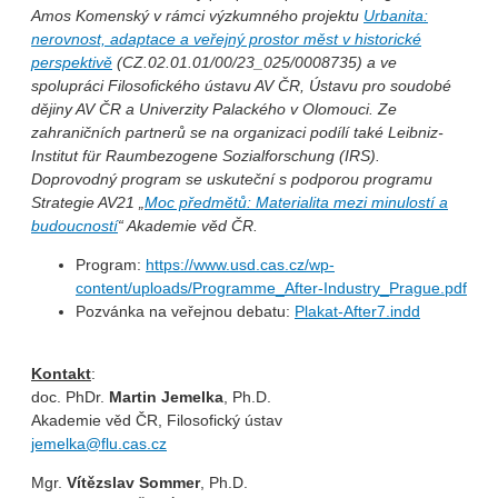
Amos Komenský v rámci výzkumného projektu
Urbanita:
nerovnost, adaptace a veřejný prostor měst v historické
perspektivě
(CZ.02.01.01/00/23_025/0008735) a ve
spolupráci Filosofického ústavu AV ČR, Ústavu pro soudobé
dějiny AV ČR a Univerzity Palackého v Olomouci. Ze
zahraničních partnerů se na organizaci podílí také Leibniz-
Institut für Raumbezogene Sozialforschung (IRS).
Doprovodný program se uskuteční s podporou programu
Strategie AV21 „
Moc předmětů: Materialita mezi minulostí a
budoucností
“ Akademie věd ČR.
Program:
https://www.usd.cas.cz/wp-
content/uploads/Programme_After-Industry_Prague.pdf
Pozvánka na veřejnou debatu:
Plakat-After7.indd
Kontakt
:
doc. PhDr.
Martin Jemelka
, Ph.D.
Akademie věd ČR, Filosofický ústav
jemelka@flu.cas.cz
Mgr.
Vítězslav Sommer
, Ph.D.