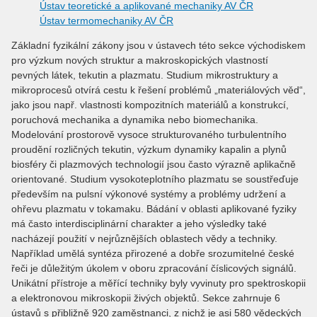
Ústav teoretické a aplikované mechaniky AV ČR
Ústav termomechaniky AV ČR
Základní fyzikální zákony jsou v ústavech této sekce východiskem
pro výzkum nových struktur a makroskopických vlastností
pevných látek, tekutin a plazmatu. Studium mikrostruktury a
mikroprocesů otvírá cestu k řešení problémů „materiálových věd“,
jako jsou např. vlastnosti kompozitních materiálů a konstrukcí,
poruchová mechanika a dynamika nebo biomechanika.
Modelování prostorově vysoce strukturovaného turbulentního
proudění rozličných tekutin, výzkum dynamiky kapalin a plynů
biosféry či plazmových technologií jsou často výrazně aplikačně
orientované. Studium vysokoteplotního plazmatu se soustřeďuje
především na pulsní výkonové systémy a problémy udržení a
ohřevu plazmatu v tokamaku. Bádání v oblasti aplikované fyziky
má často interdisciplinární charakter a jeho výsledky také
nacházejí použití v nejrůznějších oblastech vědy a techniky.
Například umělá syntéza přirozené a dobře srozumitelné české
řeči je důležitým úkolem v oboru zpracování číslicových signálů.
Unikátní přístroje a měřící techniky byly vyvinuty pro spektroskopii
a elektronovou mikroskopii živých objektů. Sekce zahrnuje 6
ústavů s přibližně 920 zaměstnanci, z nichž je asi 580 vědeckých