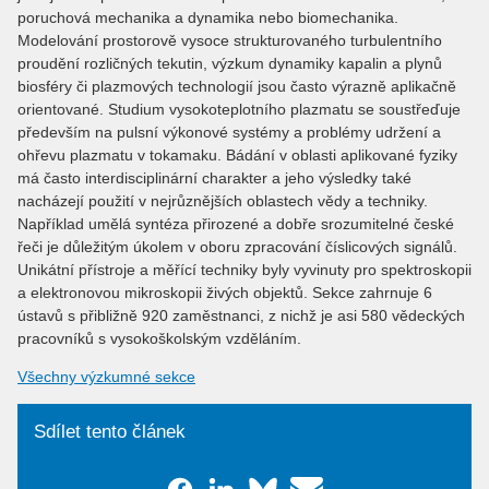
poruchová mechanika a dynamika nebo biomechanika.
Modelování prostorově vysoce strukturovaného turbulentního
proudění rozličných tekutin, výzkum dynamiky kapalin a plynů
biosféry či plazmových technologií jsou často výrazně aplikačně
orientované. Studium vysokoteplotního plazmatu se soustřeďuje
především na pulsní výkonové systémy a problémy udržení a
ohřevu plazmatu v tokamaku. Bádání v oblasti aplikované fyziky
má často interdisciplinární charakter a jeho výsledky také
nacházejí použití v nejrůznějších oblastech vědy a techniky.
Například umělá syntéza přirozené a dobře srozumitelné české
řeči je důležitým úkolem v oboru zpracování číslicových signálů.
Unikátní přístroje a měřící techniky byly vyvinuty pro spektroskopii
a elektronovou mikroskopii živých objektů. Sekce zahrnuje 6
ústavů s přibližně 920 zaměstnanci, z nichž je asi 580 vědeckých
pracovníků s vysokoškolským vzděláním.
Všechny výzkumné sekce
Sdílet tento článek