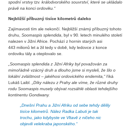
spodní vrstvy tzv. králodvorského souvrství, které se ukládalo
právě na konci ordoviku.“
Nejbližší příbuzný tisíce kilometrů daleko
Zajímavosti tím ale nekončí. Nejbližší známý příbuzný tohoto
druhu,
Soomaspis splendida
, byl v 90. letech minulého století
nalezen v Jižní Africe. Pochází z hornin starých asi
443 milionů let a žil tedy v době, kdy ledovce z konce
ordoviku tály a oteplovalo se.
„Soomaspis splendida z Jižní Afriky byl považován za
mimořádně vzácný druh a dlouho jsme si mysleli, že šlo o
lokální zvláštnost – jakéhosi ordovického endemita,“
říká
Lukáš Laibl.
„Díky nálezu z Prahy ale víme, že různé druhy
rodu
Soomaspis
musely obývat rozsáhlé oblasti tehdejšího
kontinentu Gondwany.
„Dnešní Prahu a Jižní Afriku od sebe tehdy dělily
tisíce kilometrů. Nález Radka Labuti je tak
trochu, jako kdybyste ve Vltavě z ničeho nic
objevili velekraba japonského.“