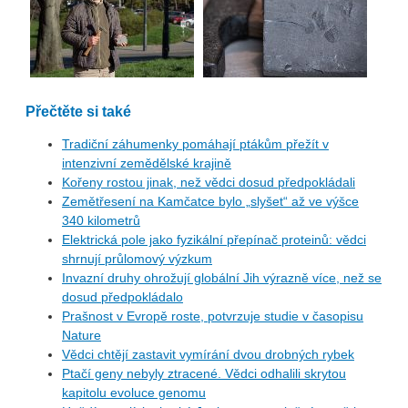
Přečtěte si také
Tradiční záhumenky pomáhají ptákům přežít v
intenzivní zemědělské krajině
Kořeny rostou jinak, než vědci dosud předpokládali
Zemětřesení na Kamčatce bylo „slyšet“ až ve výšce
340 kilometrů
Elektrická pole jako fyzikální přepínač proteinů: vědci
shrnují průlomový výzkum
Invazní druhy ohrožují globální Jih výrazně více, než se
dosud předpokládalo
Prašnost v Evropě roste, potvrzuje studie v časopisu
Nature
Vědci chtějí zastavit vymírání dvou drobných rybek
Ptačí geny nebyly ztracené. Vědci odhalili skrytou
kapitolu evoluce genomu