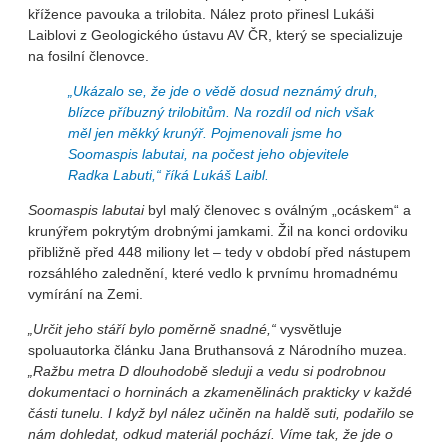
křížence pavouka a trilobita. Nález proto přinesl Lukáši
Laiblovi z Geologického ústavu AV ČR, který se specializuje
na fosilní členovce.
„Ukázalo se, že jde o vědě dosud neznámý druh,
blízce příbuzný trilobitům. Na rozdíl od nich však
měl jen měkký krunýř. Pojmenovali jsme ho
Soomaspis labutai
, na počest jeho objevitele
Radka Labuti,“
říká Lukáš Laibl.
Soomaspis labutai
byl malý členovec s oválným „ocáskem“ a
krunýřem pokrytým drobnými jamkami. Žil na konci ordoviku
přibližně před 448 miliony let – tedy v období před nástupem
rozsáhlého zalednění, které vedlo k prvnímu hromadnému
vymírání na Zemi.
„Určit jeho stáří bylo poměrně snadné,“
vysvětluje
spoluautorka článku Jana Bruthansová z Národního muzea.
„Ražbu metra D dlouhodobě sleduji a vedu si podrobnou
dokumentaci o horninách a zkamenělinách prakticky v každé
části tunelu. I když byl nález učiněn na haldě suti, podařilo se
nám dohledat, odkud materiál pochází. Víme tak, že jde o