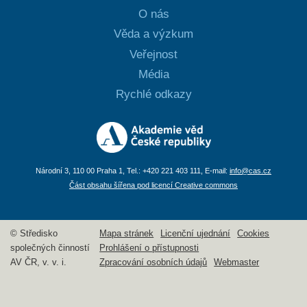
O nás
Věda a výzkum
Veřejnost
Média
Rychlé odkazy
Národní 3, 110 00 Praha 1, Tel.: +420 221 403 111, E-mail:
info@cas.cz
Část obsahu šířena pod licencí Creative commons
© Středisko
Mapa stránek
Licenční ujednání
Cookies
společných činností
Prohlášení o přístupnosti
AV ČR, v. v. i.
Zpracování osobních údajů
Webmaster