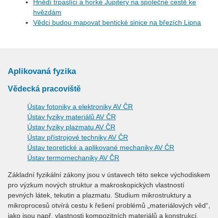
Hnědí trpaslíci a horké Jupitery na společné cestě ke
hvězdám
Vědci budou mapovat bentické sinice na březích Lipna
Aplikovaná fyzika
Vědecká pracoviště
Ústav fotoniky a elektroniky AV ČR
Ústav fyziky materiálů AV ČR
Ústav fyziky plazmatu AV ČR
Ústav přístrojové techniky AV ČR
Ústav teoretické a aplikované mechaniky AV ČR
Ústav termomechaniky AV ČR
Základní fyzikální zákony jsou v ústavech této sekce východiskem
pro výzkum nových struktur a makroskopických vlastností
pevných látek, tekutin a plazmatu. Studium mikrostruktury a
mikroprocesů otvírá cestu k řešení problémů „materiálových věd“,
jako jsou např. vlastnosti kompozitních materiálů a konstrukcí,