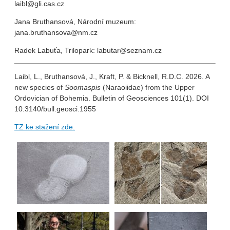
laibl@gli.cas.cz
Jana Bruthansová, Národní muzeum:
jana.bruthansova@nm.cz
Radek Labuťa, Trilopark: labutar@seznam.cz
Laibl, L., Bruthansová, J., Kraft, P. & Bicknell, R.D.C. 2026. A
new species of
Soomaspis
(Naraoiidae) from the Upper
Ordovician of Bohemia. Bulletin of Geosciences 101(1). DOI
10.3140/bull.geosci.1955
TZ ke stažení zde.