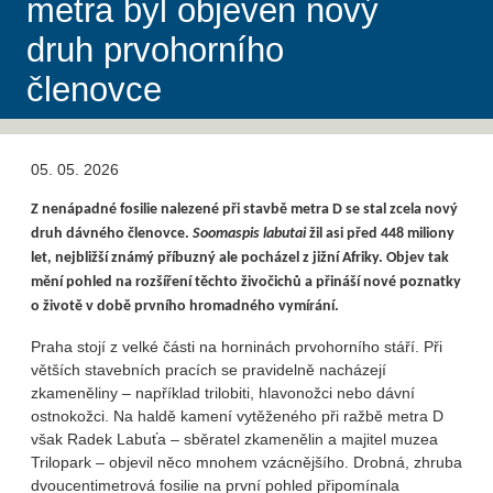
metra byl objeven nový
druh prvohorního
členovce
05. 05. 2026
Z nenápadné fosilie nalezené při stavbě metra D se stal zcela nový
druh dávného členovce.
Soomaspis labutai
žil asi před 448 miliony
let, nejbližší známý příbuzný ale pocházel z jižní Afriky. Objev tak
mění pohled na rozšíření těchto živočichů a přináší nové poznatky
o životě v době prvního hromadného vymírání.
Praha stojí z velké části na horninách prvohorního stáří. Při
větších stavebních pracích se pravidelně nacházejí
zkameněliny – například trilobiti, hlavonožci nebo dávní
ostnokožci. Na haldě kamení vytěženého při ražbě metra D
však Radek Labuťa – sběratel zkamenělin a majitel muzea
Trilopark – objevil něco mnohem vzácnějšího. Drobná, zhruba
dvoucentimetrová fosilie na první pohled připomínala