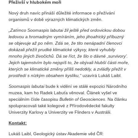
Přeživší v hlubokém moři
Nový druh navíc přináší důležité informace o přežívání
organismů v době výrazných klimatických změn.
„Zatímco
Soomaspis labutai
žil ještě před ordovickou dobou
ledovou a hromadným vymíráním, jeho jihoafrický příbuzný
se objevuje až po něm. Zdá se, že tito nenápadní členovci
dokázali přežít prudké klimatické výkyvy, které vyhubily
mnoho jiných živočichů. Dá se říct, že šlo o dávné ,survivory’.
Jejich tajemstvím bylo nejspíš to, že obývali hlubší části moře,
kterých se klimatické změny příliš nedotkly, a zvládly přežít v
prostředí s nízkým obsahem kyslíku,“
uzavírá Lukáš Laibl.
Soomaspis labutai
bude k vidění ve stálé expozici Národního
muzea, kam ho Radek Labuťa věnoval. Článek vyšel ve
speciálním čísle časopisu
Bulletin of Geosciences
. Na článku
spolupracovali také kolegové z Přírodovědecké fakulty
Univerzity Karlovy a Univerzity ve Flinders v Austrálii.
Kontakt:
Lukáš Laibl, Geologický ústav Akademie věd ČR: