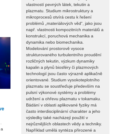
vlastností pevných látek, tekutin a
plazmatu. Studium mikrostruktury a
mikroprocesů otvírá cestu k řešení
problémů „materiálových věd“, jako jsou
např. vlastnosti kompozitních materiálů a
konstrukcí, poruchová mechanika a
dynamika nebo biomechanika.
Modelování prostorově vysoce
strukturovaného turbulentního proudění
rozličných tekutin, výzkum dynamiky
kapalin a plynů biosféry či plazmových
technologií jsou často výrazně aplikačně
orientované. Studium vysokoteplotního
plazmatu se soustřeďuje především na
pulsní výkonové systémy a problémy
udržení a ohřevu plazmatu v tokamaku.
Bádání v oblasti aplikované fyziky má
ve
často interdisciplinární charakter a jeho
výsledky také nacházejí použití v
…
nejrůznějších oblastech vědy a techniky.
 a
Například umělá syntéza přirozené a