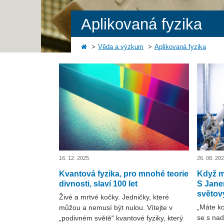
Aplikovaná fyzika
Věda a výzkum
Aplikovaná fyzika
16. 12. 2025
26. 08. 20
Kvantová fyzika, pro mnohé teorie
Když m
divnosti, slaví 100 let
S Jane
světov
Živé a mrtvé kočky. Jedničky, které
„Máte ko
můžou a nemusí být nulou. Vítejte v
se s na
„podivném světě“ kvantové fyziky, který