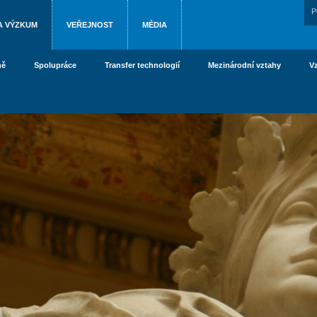
P
A VÝZKUM
VEŘEJNOST
MÉDIA
ně
Spolupráce
Transfer technologií
Mezinárodní vztahy
V