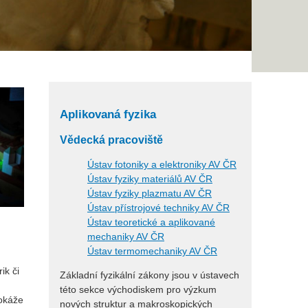
Aplikovaná fyzika
Vědecká pracoviště
Ústav fotoniky a elektroniky AV ČR
Ústav fyziky materiálů AV ČR
Ústav fyziky plazmatu AV ČR
Ústav přístrojové techniky AV ČR
Ústav teoretické a aplikované
mechaniky AV ČR
Ústav termomechaniky AV ČR
ik či
Základní fyzikální zákony jsou v ústavech
této sekce východiskem pro výzkum
dokáže
nových struktur a makroskopických