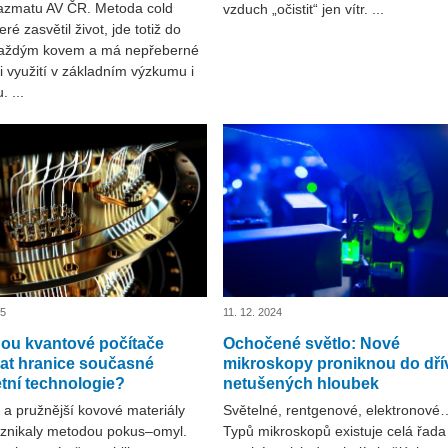
lazmatu AV ČR. Metoda cold
vzduch „očistit“ jen vítr. ...
eré zasvětil život, jde totiž do
každým kovem a má nepřeberné
 využití v základním výzkumu i
. ...
25
11. 12. 2024
u kvantové počítače
Ochočené světlo: Nové
at hranice současné
mikroskopy proniknou do dří
tní technologie?
netušených hloubek
 a pružnější kovové materiály
Světelné, rentgenové, elektronové
vznikaly metodou pokus–omyl.
Typů mikroskopů existuje celá řada