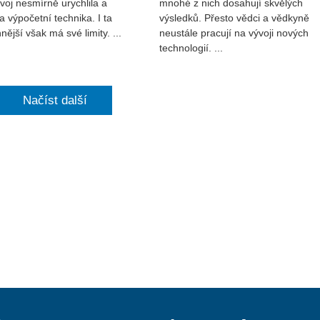
ývoj nesmírně urychlila a
mnohé z nich dosahují skvělých
a výpočetní technika. I ta
výsledků. Přesto vědci a vědkyně
nější však má své limity. ...
neustále pracují na vývoji nových
technologií. ...
Načíst další