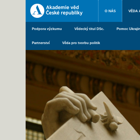
O NÁS
VĚDA 
Podpora výzkumu
Vědecký titul DSc.
Pomoc Ukraji
Partnerství
Věda pro tvorbu politik