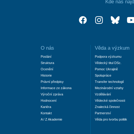
Kde nás najd
O nás
Věda a výzkum
Poslání
Podpora výzkumu
Struktura
Vědecký titul DSc.
Ocenění
Pomoc Ukrajině
Historie
Spolupráce
Právní předpisy
Transfer technologií
Informace ze zákona
Mezinárodní vztahy
Výroční zpráva
Vzdělávání
Hodnocení
Vědecké společnosti
Kariéra
Znalecká činnost
Kontakt
Partnerství
A / Z Akademie
Věda pro tvorbu politik