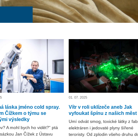
25
01. 07. 2025
á láska jméno cold spray.
Vítr v roli uklízeče aneb Jak
m Čížkem o týmu se
vyfoukat špínu z našich měst
ými výsledky
Umí odvát smog, toxické látky z fabr
v? A mohl bych ho vidět?“ ptá
elektráren i jedovaté plyny šířené
dsázkou Jan Čížek z Ústavu
teroristy. Od zplodin všeho druhu 