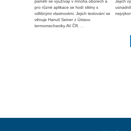
pamětí se využívají v mnoha oborech a
Jejich v
pro různé aplikace se hodí slitiny s
usnadnil
odlišnými vlastnostmi. Jejich testování se
nejvýkon
věnuje Hanuš Seiner z Ústavu
termomechaniky AV ČR. ...