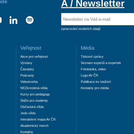
A / Newsletter
ete
zpracování osobních údajů
Veřejnost
Média
Akce pro veřejnost
Tiskové zprávy
Výstavy
Seznam expertů a expertek
Časopisy
Fotobanka, video
Podcasty
Logo AV ČR
Videotvorba
Publikace ke stažení
NEZkreslená věda
Kontakty pro média
Kurzy pro pedagogy
Stáže pro studenty
Občanská věda
Jedu vědu
Interaktivní mapa AV ČR
Akademický merch
Kontakty