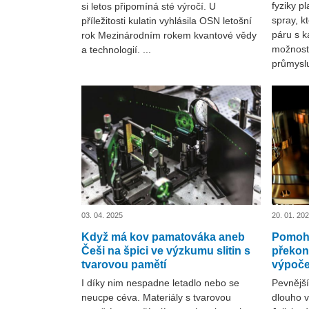
fyziky p
si letos připomíná sté výročí. U
spray, kt
příležitosti kulatin vyhlásila OSN letošní
páru s 
rok Mezinárodním rokem kvantové vědy
možnosti
a technologií. ...
průmyslu
03. 04. 2025
20. 01. 20
Když má kov pamatováka aneb
Pomoho
Češi na špici ve výzkumu slitin s
překon
tvarovou pamětí
výpoče
I díky nim nespadne letadlo nebo se
Pevnější
neucpe céva. Materiály s tvarovou
dlouho 