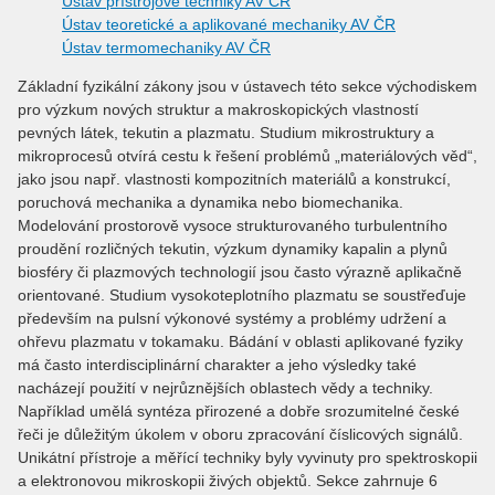
Ústav přístrojové techniky AV ČR
Ústav teoretické a aplikované mechaniky AV ČR
Ústav termomechaniky AV ČR
Základní fyzikální zákony jsou v ústavech této sekce východiskem
pro výzkum nových struktur a makroskopických vlastností
pevných látek, tekutin a plazmatu. Studium mikrostruktury a
mikroprocesů otvírá cestu k řešení problémů „materiálových věd“,
jako jsou např. vlastnosti kompozitních materiálů a konstrukcí,
poruchová mechanika a dynamika nebo biomechanika.
Modelování prostorově vysoce strukturovaného turbulentního
proudění rozličných tekutin, výzkum dynamiky kapalin a plynů
biosféry či plazmových technologií jsou často výrazně aplikačně
orientované. Studium vysokoteplotního plazmatu se soustřeďuje
především na pulsní výkonové systémy a problémy udržení a
ohřevu plazmatu v tokamaku. Bádání v oblasti aplikované fyziky
má často interdisciplinární charakter a jeho výsledky také
nacházejí použití v nejrůznějších oblastech vědy a techniky.
Například umělá syntéza přirozené a dobře srozumitelné české
řeči je důležitým úkolem v oboru zpracování číslicových signálů.
Unikátní přístroje a měřící techniky byly vyvinuty pro spektroskopii
a elektronovou mikroskopii živých objektů. Sekce zahrnuje 6