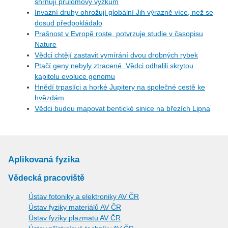
shrnují průlomový výzkum
Invazní druhy ohrožují globální Jih výrazně více, než se
dosud předpokládalo
Prašnost v Evropě roste, potvrzuje studie v časopisu
Nature
Vědci chtějí zastavit vymírání dvou drobných rybek
Ptačí geny nebyly ztracené. Vědci odhalili skrytou
kapitolu evoluce genomu
Hnědí trpaslíci a horké Jupitery na společné cestě ke
hvězdám
Vědci budou mapovat bentické sinice na březích Lipna
Aplikovaná fyzika
Vědecká pracoviště
Ústav fotoniky a elektroniky AV ČR
Ústav fyziky materiálů AV ČR
Ústav fyziky plazmatu AV ČR