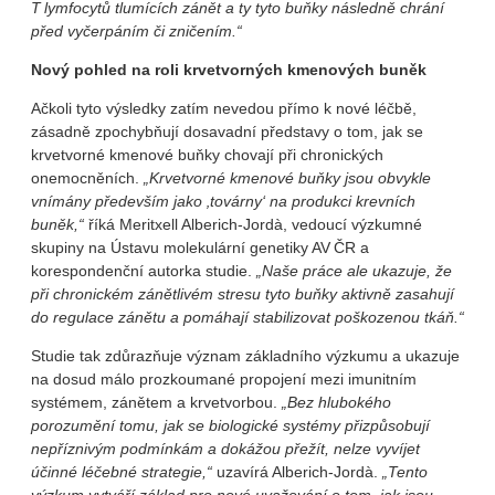
T lymfocytů tlumících zánět a ty tyto buňky následně chrání
před vyčerpáním či zničením.“
Nový pohled na roli krvetvorných kmenových buněk
Ačkoli tyto výsledky zatím nevedou přímo k nové léčbě,
zásadně zpochybňují dosavadní představy o tom, jak se
krvetvorné kmenové buňky chovají při chronických
onemocněních.
„Krvetvorné kmenové buňky jsou obvykle
vnímány především jako ‚továrny‘ na produkci krevních
buněk,“
říká Meritxell Alberich‑Jordà, vedoucí výzkumné
skupiny na Ústavu molekulární genetiky AV ČR a
korespondenční autorka studie.
„Naše práce ale ukazuje, že
při chronickém zánětlivém stresu tyto buňky aktivně zasahují
do regulace zánětu a pomáhají stabilizovat poškozenou tkáň.“
Studie tak zdůrazňuje význam základního výzkumu a ukazuje
na dosud málo prozkoumané propojení mezi imunitním
systémem, zánětem a krvetvorbou.
„Bez hlubokého
porozumění tomu, jak se biologické systémy přizpůsobují
nepříznivým podmínkám a dokážou přežít, nelze vyvíjet
účinné léčebné strategie,“
uzavírá Alberich‑Jordà.
„Tento