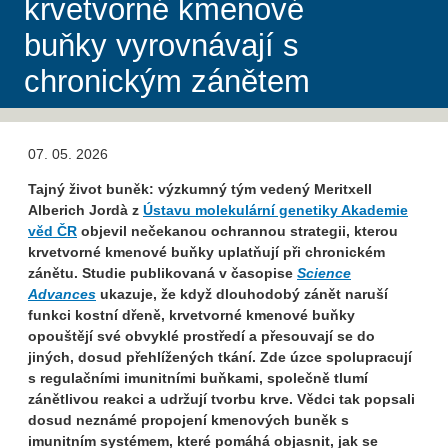
krvetvorné kmenové
buňky vyrovnávají s
chronickým zánětem
07. 05. 2026
Tajný život buněk: výzkumný tým vedený Meritxell
Alberich Jordà z
Ústavu molekulární genetiky Akademie
věd ČR
objevil nečekanou ochrannou strategii, kterou
krvetvorné kmenové buňky uplatňují při chronickém
zánětu. Studie publikovaná v časopise
Science
Advances
ukazuje, že když dlouhodobý zánět naruší
funkci kostní dřeně, krvetvorné kmenové buňky
opouštějí své obvyklé prostředí a přesouvají se do
jiných, dosud přehlížených tkání. Zde úzce spolupracují
s regulačními imunitními buňkami, společně tlumí
zánětlivou reakci a udržují tvorbu krve. Vědci tak popsali
dosud neznámé propojení kmenových buněk s
imunitním systémem, které pomáhá objasnit, jak se