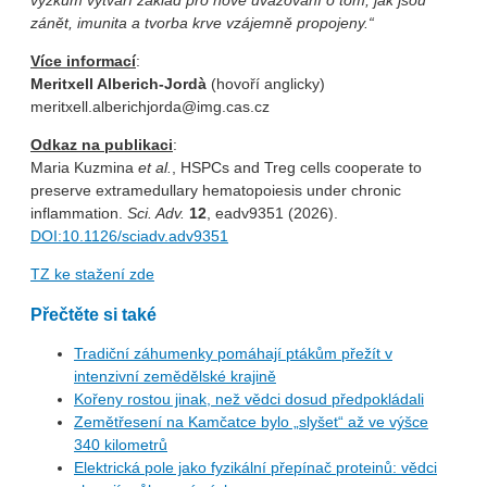
výzkum vytváří základ pro nové uvažování o tom, jak jsou
zánět, imunita a tvorba krve vzájemně propojeny.“
Více informací
:
Meritxell Alberich-Jordà
(hovoří anglicky)
meritxell.alberichjorda@img.cas.cz
Odkaz na publikaci
:
Maria Kuzmina
et al.
, HSPCs and Treg cells cooperate to
preserve extramedullary hematopoiesis under chronic
inflammation.
Sci. Adv.
12
, eadv9351 (2026).
DOI:10.1126/sciadv.adv9351
TZ ke stažení zde
Přečtěte si také
Tradiční záhumenky pomáhají ptákům přežít v
intenzivní zemědělské krajině
Kořeny rostou jinak, než vědci dosud předpokládali
Zemětřesení na Kamčatce bylo „slyšet“ až ve výšce
340 kilometrů
Elektrická pole jako fyzikální přepínač proteinů: vědci