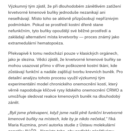
Výzkumný tým zjistil, že při dlouhodobém zánětlivém zatížení
krvetvorné kmenové buňky jednoduše nezanikají ani
neselhávají. Místo toho se aktivně přizpůsobují nepříznivým
podmínkám. Pokud se prostředí kostní dřeně stane
nefunkčním, tyto buňky opouštějí své běžné prostředí a
zakládají alternativní místa krvetvorby — proces známý jako
extramedulární hematopoéza.
Překvapivě k tomu nedochází pouze v klasických orgánech,
jako je slezina. Vědci zjistili, že krvetvorné kmenové buňky se
mohou usazovat přímo v dříve poškozené kostní tkáni, kde
zůstávají funkční a nadále zajišťují tvorbu krevních buněk. Pro
detailní analýzu tohoto procesu využil výzkumný tým
experimentální model chronického onemocnění kostí, který
věrně napodobuje klíčové rysy lidského onemocnění CRMO a
umožňuje sledovat reakce kmenových buněk na dlouhodobý
zánět.
„Byli jsme překvapeni, když jsme našli plně funkční krvetvorné
kmenové buňky na místech, kde by je nikdo nečekal,“
říká
Maria Kuzmina, první autorka studie z Ústavu molekulární