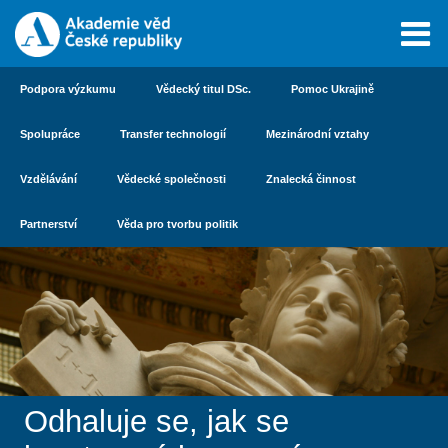
Podpora výzkumu
Vědecký titul DSc.
Pomoc Ukrajině
Spolupráce
Transfer technologií
Mezinárodní vztahy
Vzdělávání
Vědecké společnosti
Znalecká činnost
Partnerství
Věda pro tvorbu politik
Odhaluje se, jak se