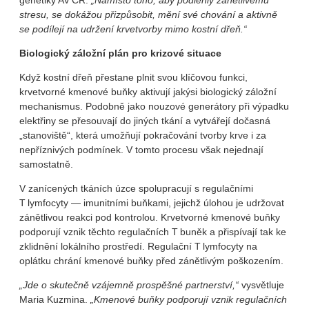
genetiky AV ČR.
„Namísto toho, aby podlehly zánětlivému
stresu, se dokážou přizpůsobit, mění své chování a aktivně
se podílejí na udržení krvetvorby mimo kostní dřeň.“
Biologický záložní plán pro krizové situace
Když kostní dřeň přestane plnit svou klíčovou funkci,
krvetvorné kmenové buňky aktivují jakýsi biologický záložní
mechanismus. Podobně jako nouzové generátory při výpadku
elektřiny se přesouvají do jiných tkání a vytvářejí dočasná
„stanoviště“, která umožňují pokračování tvorby krve i za
nepříznivých podmínek. V tomto procesu však nejednají
samostatně.
V zanícených tkáních úzce spolupracují s regulačními
T lymfocyty — imunitními buňkami, jejichž úlohou je udržovat
zánětlivou reakci pod kontrolou. Krvetvorné kmenové buňky
podporují vznik těchto regulačních T buněk a přispívají tak ke
zklidnění lokálního prostředí. Regulační T lymfocyty na
oplátku chrání kmenové buňky před zánětlivým poškozením.
„Jde o skutečně vzájemně prospěšné partnerství,“
vysvětluje
Maria Kuzmina.
„Kmenové buňky podporují vznik regulačních