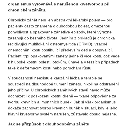
organismus vyrovnává s narušenou krvetvorbou při
chronickém zánětu.
Chronický zánět není jen abstraktní lékařský pojem — pro
pacienty často znamená dlouhodobou bolest, omezenou
pohyblivost a opakované zánětlivé epizody, které výrazně
zasahují do běžného života. Jedním z příkladů je chronická
recidivující multifokální osteomyelitida (CRMO), vzácné
onemocnění kostí postihující především děti a dospívající.
Pacienti trpí opakovanými záněty jedné či více kostí, což vede
k hluboké kostní bolesti, otokům, únavě a v těžších případech
také k deformacím kostí nebo poruchám růstu.
V současnosti neexistuje kauzální léčba a terapie se
soustředí na dlouhodobé tlumení zánětu, nikoli na odstranění
jeho příčiny. U chronických zánětlivých stavů navíc může
docházet i k poškození kostní dřeně — tkáně odpovědné za
tvorbu krevních a imunitních buněk. Jak si však organismus
dokáže zachovat tvorbu krevních buněk v situaci, kdy je jeho
hlavní krvetvorný systém narušen, zůstávalo dosud nejasné.
Jak se přizpůsobit dlouhodobému zánětu