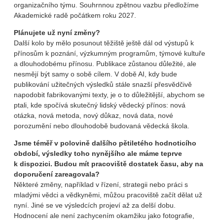
organizačního týmu. Souhrnnou zpětnou vazbu předložíme
Akademické radě počátkem roku 2027.
Plánujete už nyní změny?
Další kolo by mělo posunout těžiště ještě dál od výstupů k
přínosům k poznání, výzkumným programům, týmové kultuře
a dlouhodobému přínosu. Publikace zůstanou důležité, ale
nesmějí být samy o sobě cílem. V době AI, kdy bude
publikování užitečných výsledků stále snazší přesvědčivě
napodobit fabrikovanými texty, je o to důležitější, abychom se
ptali, kde spočívá skutečný lidský vědecký přínos: nová
otázka, nová metoda, nový důkaz, nová data, nové
porozumění nebo dlouhodobě budovaná vědecká škola.
Jsme téměř v polovině dalšího pětiletého hodnoticího
období, výsledky toho nynějšího ale máme teprve
k dispozici. Budou mít pracoviště dostatek času, aby na
doporučení zareagovala?
Některé změny, například v řízení, strategii nebo práci s
mladými vědci a vědkyněmi, můžou pracoviště začít dělat už
nyní. Jiné se ve výsledcích projeví až za delší dobu.
Hodnocení ale není zachycením okamžiku jako fotografie,