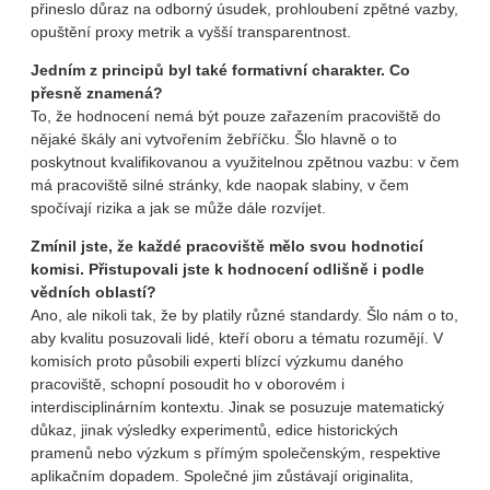
přineslo důraz na odborný úsudek, prohloubení zpětné vazby,
opuštění proxy metrik a vyšší transparentnost.
Jedním z principů byl také formativní charakter. Co
přesně znamená?
To, že hodnocení nemá být pouze zařazením pracoviště do
nějaké škály ani vytvořením žebříčku. Šlo hlavně o to
poskytnout kvalifikovanou a využitelnou zpětnou vazbu: v čem
má pracoviště silné stránky, kde naopak slabiny, v čem
spočívají rizika a jak se může dále rozvíjet.
Zmínil jste, že každé pracoviště mělo svou hodnoticí
komisi. Přistupovali jste k hodnocení odlišně i podle
vědních oblastí?
Ano, ale nikoli tak, že by platily různé standardy. Šlo nám o to,
aby kvalitu posuzovali lidé, kteří oboru a tématu rozumějí. V
komisích proto působili experti blízcí výzkumu daného
pracoviště, schopní posoudit ho v oborovém i
interdisciplinárním kontextu. Jinak se posuzuje matematický
důkaz, jinak výsledky experimentů, edice historických
pramenů nebo výzkum s přímým společenským, respektive
aplikačním dopadem. Společné jim zůstávají originalita,