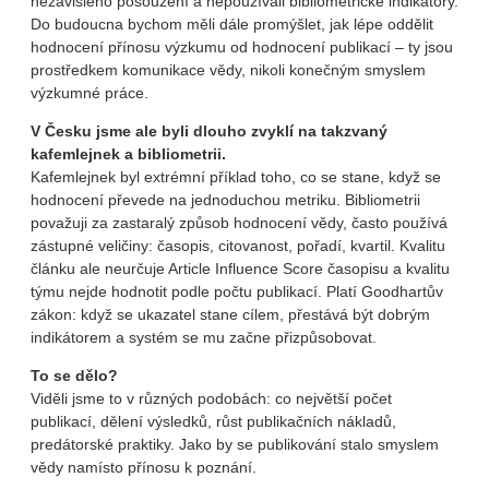
nezávislého posouzení a nepoužívali bibliometrické indikátory.
Do budoucna bychom měli dále promýšlet, jak lépe oddělit
hodnocení přínosu výzkumu od hodnocení publikací – ty jsou
prostředkem komunikace vědy, nikoli konečným smyslem
výzkumné práce.
V Česku jsme ale byli dlouho zvyklí na takzvaný
kafemlejnek a bibliometrii.
Kafemlejnek byl extrémní příklad toho, co se stane, když se
hodnocení převede na jednoduchou metriku. Bibliometrii
považuji za zastaralý způsob hodnocení vědy, často používá
zástupné veličiny: časopis, citovanost, pořadí, kvartil. Kvalitu
článku ale neurčuje Article Influence Score časopisu a kvalitu
týmu nejde hodnotit podle počtu publikací. Platí Goodhartův
zákon: když se ukazatel stane cílem, přestává být dobrým
indikátorem a systém se mu začne přizpůsobovat.
To se dělo?
Viděli jsme to v různých podobách: co největší počet
publikací, dělení výsledků, růst publikačních nákladů,
predátorské praktiky. Jako by se publikování stalo smyslem
vědy namísto přínosu k poznání.