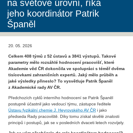
na světové úrovní, říká
jeho koordinátor Patrik
Španěl
20. 05. 2026
Celkem 408 týmů z 52 ústavů a 3841 výstupů. Takové
parametry mělo rozsáhlé hodnocení pracovišť, které
Akademie věd ČR dokončila ve spolupráci s téměř dvěma
tisícovkami zahraničních expertů. Jaký mělo průběh a
jaké výsledky přineslo? To vysvětluje Patrik Španěl
z Akademické rady AV ČR.
Předchozích cyklů interního hodnocení se Patrik Španěl
postupně účastnil jako vedoucí týmu, zástupce ředitele
Ústavu fyzikální chemie J. Heyrovského AV ČR
i jako
předseda Rady pracoviště. Díky tomu získal skvělé znalosti
principů i postupů, jak se v posledních dvaceti letech rozvíjely.