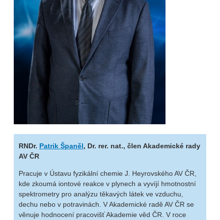
RNDr.
Patrik Španěl
, Dr. rer. nat., člen Akademické rady
AV ČR
Pracuje v Ústavu fyzikální chemie J. Heyrovského AV ČR,
kde zkoumá iontové reakce v plynech a vyvíjí hmotnostní
spektrometry pro analýzu těkavých látek ve vzduchu,
dechu nebo v potravinách. V Akademické radě AV ČR se
věnuje hodnocení pracovišť Akademie věd ČR. V roce