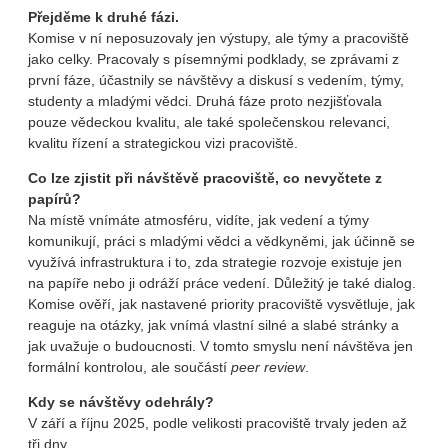
Přejděme k druhé fázi.
Komise v ní neposuzovaly jen výstupy, ale týmy a pracoviště
jako celky. Pracovaly s písemnými podklady, se zprávami z
první fáze, účastnily se návštěvy a diskusí s vedením, týmy,
studenty a mladými vědci. Druhá fáze proto nezjišťovala
pouze vědeckou kvalitu, ale také společenskou relevanci,
kvalitu řízení a strategickou vizi pracoviště.
Co lze zjistit při návštěvě pracoviště, co nevyčtete z
papírů?
Na místě vnímáte atmosféru, vidíte, jak vedení a týmy
komunikují, práci s mladými vědci a vědkyněmi, jak účinně se
využívá infrastruktura i to, zda strategie rozvoje existuje jen
na papíře nebo ji odráží práce vedení. Důležitý je také dialog.
Komise ověří, jak nastavené priority pracoviště vysvětluje, jak
reaguje na otázky, jak vnímá vlastní silné a slabé stránky a
jak uvažuje o budoucnosti. V tomto smyslu není návštěva jen
formální kontrolou, ale součástí
peer review
.
Kdy se návštěvy odehrály?
V září a říjnu 2025, podle velikosti pracoviště trvaly jeden až
tři dny.