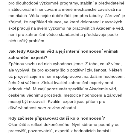
pro dlouhodobé výzkumné programy, stabilní a předvídatelné
institucionální financování a méně mechanické závislosti na
metrikách. Vědu nejde dobře řídit jen přes tabulky. Zároveň je
zřejmé, že například situace, ve které doktorandi z vysokých
škol pracují na svém výzkumu na pracovištích Akademie věd,
není pro zahraniční vědce standardní a představuje podle
nich určitý problém.
Jak tedy Akademii věd a její interní hodnocení vnímali
zahraniční experti?
Zpětnou vazbu od nich vyhodnocujeme. Z toho, co už víme,
ale vyplývá, že pro experty šlo o pozitivní zkušenost. Někteří
už projevili zájem s námi spolupracovat na dalším hodnocení,
čehož si vážíme. Získat kvalitní zahraniční experty není
jednoduché. Musejí porozumět specifikům Akademie věd,
českému vědnímu prostředí, metodice hodnocení a zároveň
musejí být nezávislí. Kvalitní experti jsou přitom pro
důvěryhodnost
peer review
zásadní.
Kdy začnete připravovat další kolo hodnocení?
Okamžitě s reflexí dokončeného. Nyní sbíráme podněty od
pracovišť, pozorovatelů, expertů z hodnoticích komisí i