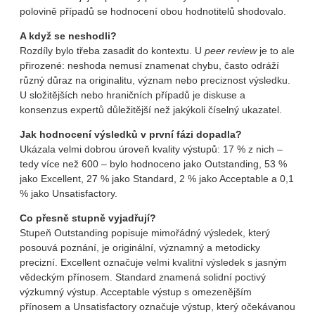
polovině případů se hodnocení obou hodnotitelů shodovalo.
A když se neshodli?
Rozdíly bylo třeba zasadit do kontextu. U
peer review
je to ale
přirozené: neshoda nemusí znamenat chybu, často odráží
různý důraz na originalitu, význam nebo preciznost výsledku.
U složitějších nebo hraničních případů je diskuse a
konsenzus expertů důležitější než jakýkoli číselný ukazatel.
Jak hodnocení výsledků v první fázi dopadla?
Ukázala velmi dobrou úroveň kvality výstupů: 17 % z nich –
tedy více než 600 – bylo hodnoceno jako Outstanding, 53 %
jako Excellent, 27 % jako Standard, 2 % jako Acceptable a 0,1
% jako Unsatisfactory.
Co přesně stupně vyjadřují?
Stupeň Outstanding popisuje mimořádný výsledek, který
posouvá poznání, je originální, významný a metodicky
precizní. Excellent označuje velmi kvalitní výsledek s jasným
vědeckým přínosem. Standard znamená solidní poctivý
výzkumný výstup. Acceptable výstup s omezenějším
přínosem a Unsatisfactory označuje výstup, který očekávanou