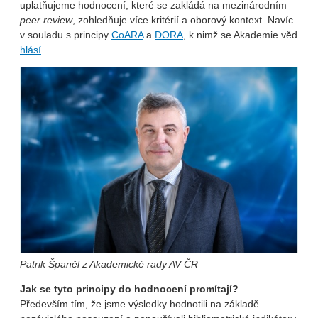
uplatňujeme hodnocení, které se zakládá na mezinárodním
peer review
, zohledňuje více kritérií a oborový kontext. Navíc
v souladu s principy
CoARA
a
DORA
, k nimž se Akademie věd
hlásí
.
Patrik Španěl z Akademické rady AV ČR
Jak se tyto principy do hodnocení promítají?
Především tím, že jsme výsledky hodnotili na základě