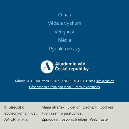
O nás
Věda a výzkum
Veřejnost
Média
Rychlé odkazy
Národní 3, 110 00 Praha 1, Tel.: +420 221 403 111, E-mail:
info@cas.cz
Část obsahu šířena pod licencí Creative commons
© Středisko
Mapa stránek
Licenční ujednání
Cookies
společných činností
Prohlášení o přístupnosti
AV ČR, v. v. i.
Zpracování osobních údajů
Webmaster