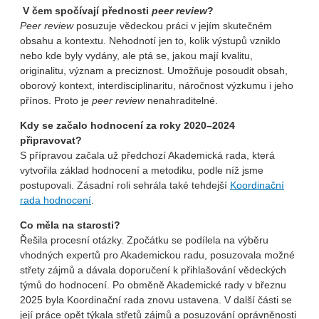
V čem spočívají přednosti
peer review
?
Peer review
posuzuje vědeckou práci v jejím skutečném
obsahu a kontextu. Nehodnotí jen to, kolik výstupů vzniklo
nebo kde byly vydány, ale ptá se, jakou mají kvalitu,
originalitu, význam a preciznost. Umožňuje posoudit obsah,
oborový kontext, interdisciplinaritu, náročnost výzkumu i jeho
přínos. Proto je
peer review
nenahraditelné.
Kdy se začalo hodnocení za roky 2020–2024
připravovat?
S přípravou začala už předchozí Akademická rada, která
vytvořila základ hodnocení a metodiku, podle níž jsme
postupovali. Zásadní roli sehrála také tehdejší
Koordinační
rada hodnocení
.
Co měla na starosti?
Řešila procesní otázky. Zpočátku se podílela na výběru
vhodných expertů pro Akademickou radu, posuzovala možné
střety zájmů a dávala doporučení k přihlašování vědeckých
týmů do hodnocení. Po obměně Akademické rady v březnu
2025 byla Koordinační rada znovu ustavena. V další části se
její práce opět týkala střetů zájmů a posuzování oprávněnosti