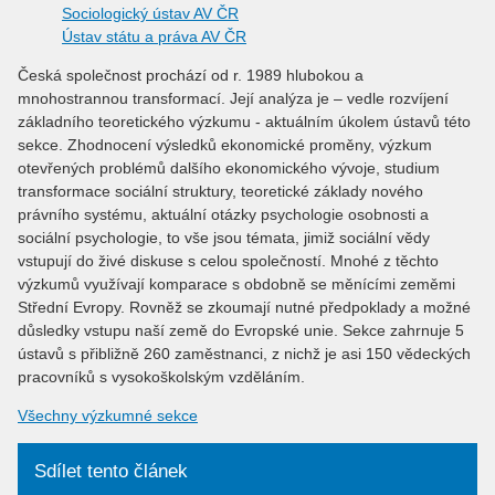
Sociologický ústav AV ČR
Ústav státu a práva AV ČR
Česká společnost prochází od r. 1989 hlubokou a
mnohostrannou transformací. Její analýza je – vedle rozvíjení
základního teoretického výzkumu - aktuálním úkolem ústavů této
sekce. Zhodnocení výsledků ekonomické proměny, výzkum
otevřených problémů dalšího ekonomického vývoje, studium
transformace sociální struktury, teoretické základy nového
právního systému, aktuální otázky psychologie osobnosti a
sociální psychologie, to vše jsou témata, jimiž sociální vědy
vstupují do živé diskuse s celou společností. Mnohé z těchto
výzkumů využívají komparace s obdobně se měnícími zeměmi
Střední Evropy. Rovněž se zkoumají nutné předpoklady a možné
důsledky vstupu naší země do Evropské unie. Sekce zahrnuje 5
ústavů s přibližně 260 zaměstnanci, z nichž je asi 150 vědeckých
pracovníků s vysokoškolským vzděláním.
Všechny výzkumné sekce
Sdílet tento článek