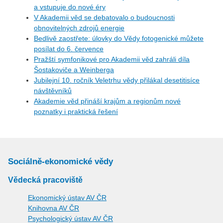
a vstupuje do nové éry
V Akademii věd se debatovalo o budoucnosti
obnovitelných zdrojů energie
Bedlivě zaostřete: úlovky do Vědy fotogenické můžete
posílat do 6. července
Pražští symfonikové pro Akademii věd zahráli díla
Šostakoviče a Weinberga
Jubilejní 10. ročník Veletrhu vědy přilákal desetitisíce
návštěvníků
Akademie věd přináší krajům a regionům nové
poznatky i praktická řešení
Sociálně-ekonomické vědy
Vědecká pracoviště
Ekonomický ústav AV ČR
Knihovna AV ČR
Psychologický ústav AV ČR