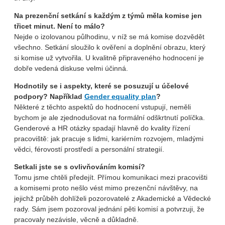
Na prezenční setkání s každým z týmů měla komise jen
třicet minut. Není to málo?
Nejde o izolovanou půlhodinu, v níž se má komise dozvědět
všechno. Setkání sloužilo k ověření a doplnění obrazu, který
si komise už vytvořila. U kvalitně připraveného hodnocení je
dobře vedená diskuse velmi účinná.
Hodnotily se i aspekty, které se posuzují u účelové
podpory? Například
Gender equality plan
?
Některé z těchto aspektů do hodnocení vstupují, neměli
bychom je ale zjednodušovat na formální odškrtnutí políčka.
Genderové a HR otázky spadají hlavně do kvality řízení
pracoviště: jak pracuje s lidmi, kariérním rozvojem, mladými
vědci, férovostí prostředí a personální strategií.
Setkali jste se s ovlivňováním komisí?
Tomu jsme chtěli předejít. Přímou komunikaci mezi pracovišti
a komisemi proto nešlo vést mimo prezenční návštěvy, na
jejichž průběh dohlíželi pozorovatelé z Akademické a Vědecké
rady. Sám jsem pozoroval jednání pěti komisí a potvrzuji, že
pracovaly nezávisle, věcně a důkladně.