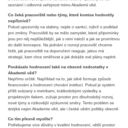
seznámí i odborná veřejnost mimo Akademii věd.
Co čeká pracoviště nebo týmy, které komise hodnotily
nepříznivě?
Pokud upozornily na slabiny, nejde o sankci, nýbrž o podklad
pro změny. Pracoviště by se mělo zamyslet, které připomínky
jsou pro něj nejdůležitější, jak s nimi naloží a jak se promítnou
do další koncepce. Na jednání o rozvoji pracovišť chceme
řešit, jak pracoviště na doporučení reaguje, jakou má
strategii, kam chce směřovat a jak dokáže své plány naplnit.
Poukázalo hodnocení také na obecné nedostatky v
Akademii věd?
Nepřímo určitě. Například na to, jak silně formuje způsob
financování a hodnocení chování institucí. Pokud je systém
příliš svázaný s metrikami, krátkodobými výsledky a
projektovým tlakem, zužuje prostor pro dlouhodobý rozvoj,
nové týmy a rizikovější výzkumné směry. Tento problém se
dotýká nejen Akademie věd, ale i české vědní politiky obecně.
Co tím přesně myslíte?
Potřebujeme více důvěry v kvalitní hodnocení, větší prostor