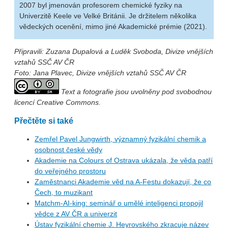
2007 byl jmenován profesorem chemické fyziky na
Univerzitě Keele ve Velké Británii. Je držitelem několika
vědeckých ocenění, mimo jiné Akademické prémie (2021).
Připravili: Zuzana Dupalová a Luděk Svoboda, Divize vnějších
vztahů SSČ AV ČR
Foto: Jana Plavec, Divize vnějších vztahů SSČ AV ČR
Text a fotografie jsou uvolněny pod svobodnou
licencí Creative Commons.
Přečtěte si také
Zemřel Pavel Jungwirth, významný fyzikální chemik a
osobnost české vědy
Akademie na Colours of Ostrava ukázala, že věda patří
do veřejného prostoru
Zaměstnanci Akademie věd na A-Festu dokazují, že co
Čech, to muzikant
Matchm-AI-king: seminář o umělé inteligenci propojil
vědce z AV ČR a univerzit
Ústav fyzikální chemie J. Heyrovského zkracuje název