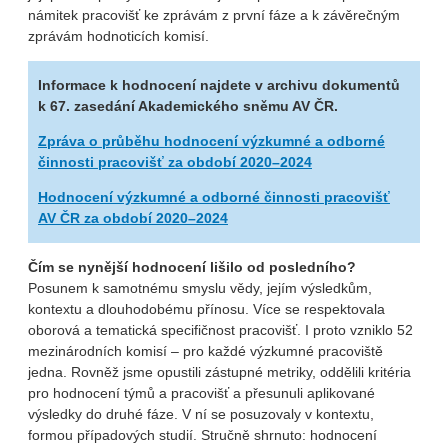
námitek pracovišť ke zprávám z první fáze a k závěrečným
zprávám hodnoticích komisí.
Informace k hodnocení najdete v archivu dokumentů
k 67. zasedání Akademického sněmu AV ČR.
Zpráva o průběhu hodnocení výzkumné a odborné
činnosti pracovišť za období 2020–2024
Hodnocení výzkumné a odborné činnosti pracovišť
AV ČR za období 2020–2024
Čím se nynější hodnocení lišilo od posledního?
Posunem k samotnému smyslu vědy, jejím výsledkům,
kontextu a dlouhodobému přínosu. Více se respektovala
oborová a tematická specifičnost pracovišť. I proto vzniklo 52
mezinárodních komisí – pro každé výzkumné pracoviště
jedna. Rovněž jsme opustili zástupné metriky, oddělili kritéria
pro hodnocení týmů a pracovišť a přesunuli aplikované
výsledky do druhé fáze. V ní se posuzovaly v kontextu,
formou případových studií. Stručně shrnuto: hodnocení