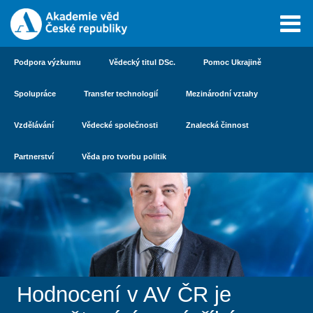
Podpora výzkumu
Vědecký titul DSc.
Pomoc Ukrajině
Spolupráce
Transfer technologií
Mezinárodní vztahy
Vzdělávání
Vědecké společnosti
Znalecká činnost
Partnerství
Věda pro tvorbu politik
Hodnocení v AV ČR je