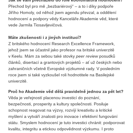
Jak se vám přecházelo do role koordinátora hodnocení?
Přechod byl pro mě „bezbariérový“ – a to i díky podpoře
Jiřího Homoly, od něhož jsem agendu převzal, a oddělení
hodnocení a podpory vědy Kanceláře Akademie věd, které
vede Jarmila Tiosavljevičová.
Máte zkušenosti i z jiných institucí?
Z britského hodnocení Research Excellence Framework,
jehož jsem se účastnil jako profesor na britské univerzitě
v Keelu. Mám za sebou také stovky
peer review
posudků
článků, disertací a grantových projektů – ať už českých nebo
zahraničních včetně Evropské výzkumné rady. V posledním
roce jsem si také vyzkoušel roli hodnotitele na Basilejské
univerzitě.
Proč ho Akademie věd dělá pravidelně jednou za pět let?
Věda je veřejností placenou investicí do poznání,
bezpečnosti, prosperity a kultury společnosti. Posiluje
schopnost reagovat na výzvy, rozvíjí kreativitu a kritické
myšlení a vytváří znalosti pro inovace i efektivní fungování
státu. Smyslem hodnocení je tuto investici chránit: podporovat
kvalitu, integritu a etickou odpovědnost výzkumu. I proto