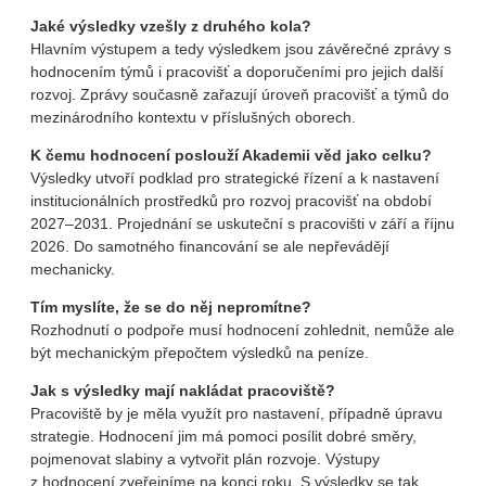
Jaké výsledky vzešly z druhého kola?
Hlavním výstupem a tedy výsledkem jsou závěrečné zprávy s
hodnocením týmů i pracovišť a doporučeními pro jejich další
rozvoj. Zprávy současně zařazují úroveň pracovišť a týmů do
mezinárodního kontextu v příslušných oborech.
K čemu hodnocení poslouží Akademii věd jako celku?
Výsledky utvoří podklad pro strategické řízení a k nastavení
institucionálních prostředků pro rozvoj pracovišť na období
2027–2031. Projednání se uskuteční s pracovišti v září a říjnu
2026. Do samotného financování se ale nepřevádějí
mechanicky.
Tím myslíte, že se do něj nepromítne?
Rozhodnutí o podpoře musí hodnocení zohlednit, nemůže ale
být mechanickým přepočtem výsledků na peníze.
Jak s výsledky mají nakládat pracoviště?
Pracoviště by je měla využít pro nastavení, případně úpravu
strategie. Hodnocení jim má pomoci posílit dobré směry,
pojmenovat slabiny a vytvořit plán rozvoje. Výstupy
z hodnocení zveřejníme na konci roku. S výsledky se tak