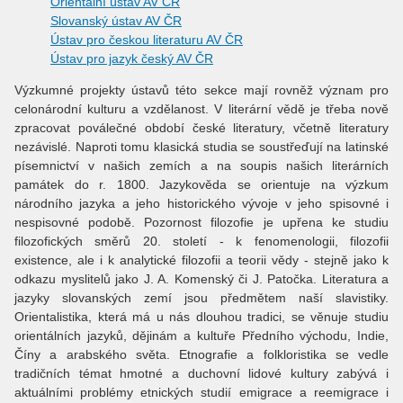
Orientální ústav AV ČR
Slovanský ústav AV ČR
Ústav pro českou literaturu AV ČR
Ústav pro jazyk český AV ČR
Výzkumné projekty ústavů této sekce mají rovněž význam pro
celonárodní kulturu a vzdělanost. V literární vědě je třeba nově
zpracovat poválečné období české literatury, včetně literatury
nezávislé. Naproti tomu klasická studia se soustřeďují na latinské
písemnictví v našich zemích a na soupis našich literárních
památek do r. 1800. Jazykověda se orientuje na výzkum
národního jazyka a jeho historického vývoje v jeho spisovné i
nespisovné podobě. Pozornost filozofie je upřena ke studiu
filozofických směrů 20. století - k fenomenologii, filozofii
existence, ale i k analytické filozofii a teorii vědy - stejně jako k
odkazu myslitelů jako J. A. Komenský či J. Patočka. Literatura a
jazyky slovanských zemí jsou předmětem naší slavistiky.
Orientalistika, která má u nás dlouhou tradici, se věnuje studiu
orientálních jazyků, dějinám a kultuře Předního východu, Indie,
Číny a arabského světa. Etnografie a folkloristika se vedle
tradičních témat hmotné a duchovní lidové kultury zabývá i
aktuálními problémy etnických studií emigrace a reemigrace i