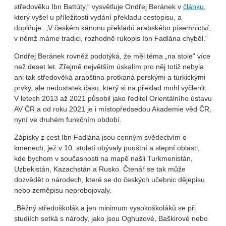
středověku Ibn Battúty,“ vysvětluje Ondřej Beránek v
článku
,
který vyšel u příležitosti vydání překladu cestopisu, a
doplňuje: „V českém kánonu překladů arabského písemnictví,
v němž máme tradici, rozhodně rukopis Ibn Fadlána chyběl.“
Ondřej Beránek rovněž podotýká, že měl téma „na stole“ více
než deset let. Zřejmě největším úskalím pro něj totiž nebyla
ani tak středověká arabština protkaná perskými a turkickými
prvky, ale nedostatek času, který si na překlad mohl vyčlenit.
V letech 2013 až 2021 působil jako ředitel Orientálního ústavu
AV ČR a od roku 2021 je i místopředsedou Akademie věd ČR,
nyní ve druhém funkčním období.
Zápisky z cest Ibn Fadlána jsou cenným svědectvím o
kmenech, jež v 10. století obývaly pouštní a stepní oblasti,
kde bychom v současnosti na mapě našli Turkmenistán,
Uzbekistán, Kazachstán a Rusko. Čtenář se tak může
dozvědět o národech, které se do českých učebnic dějepisu
nebo zeměpisu neprobojovaly.
„Běžný středoškolák a jen minimum vysokoškoláků se při
studiích setká s národy, jako jsou Oghuzové, Baškirové nebo