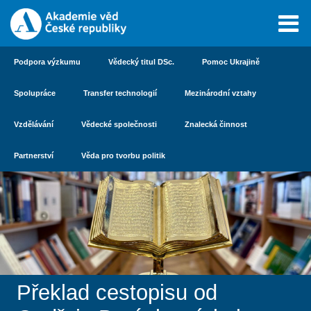
Podpora výzkumu
Vědecký titul DSc.
Pomoc Ukrajině
Spolupráce
Transfer technologií
Mezinárodní vztahy
Vzdělávání
Vědecké společnosti
Znalecká činnost
Partnerství
Věda pro tvorbu politik
Překlad cestopisu od