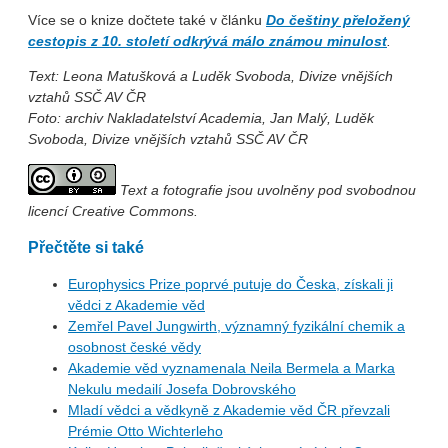
Více se o knize dočtete také v článku
Do češtiny přeložený
cestopis z 10. století odkrývá málo známou minulost
.
Text: Leona Matušková a Luděk Svoboda, Divize vnějších
vztahů SSČ AV ČR
Foto: archiv Nakladatelství Academia, Jan Malý, Luděk
Svoboda, Divize vnějších vztahů SSČ AV ČR
Text a fotografie jsou uvolněny pod svobodnou
licencí Creative Commons.
Přečtěte si také
Europhysics Prize poprvé putuje do Česka, získali ji
vědci z Akademie věd
Zemřel Pavel Jungwirth, významný fyzikální chemik a
osobnost české vědy
Akademie věd vyznamenala Neila Bermela a Marka
Nekulu medailí Josefa Dobrovského
Mladí vědci a vědkyně z Akademie věd ČR převzali
Prémie Otto Wichterleho