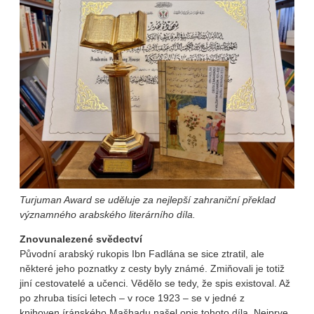
Turjuman Award se uděluje za nejlepší zahraniční překlad
významného arabského literárního díla.
Znovunalezené svědectví
Původní arabský rukopis Ibn Fadlána se sice ztratil, ale
některé jeho poznatky z cesty byly známé. Zmiňovali je totiž
jiní cestovatelé a učenci. Vědělo se tedy, že spis existoval. Až
po zhruba tisíci letech – v roce 1923 – se v jedné z
knihoven íránského Mašhadu našel opis tohoto díla. Nejprve