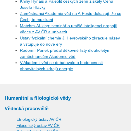
Knihy Hynais a Paleolit českých zemí získaly Cenu
Josefa Hlávky
Zaměstnanci Akademie věd na A-Festu dokazují, že co
Čech, to muzikant
Matchm-AI-king: seminář o umělé inteligenci propojil
vědce z AV ČR a univerzit
Ústav fyzikální chemie J. Heyrovského zkracuje název
a vstupuje do nové éry
Radomír Pánek předal děkovné listy dlouholetým
zaměstnancům Akademie věd
V Akademii věd se debatovalo o budoucnosti
obnovitelných zdrojů energie
Humanitní a filologické vědy
Vědecká pracoviště
Etnologický ústav AV ČR
Filosofický ústav AV ČR