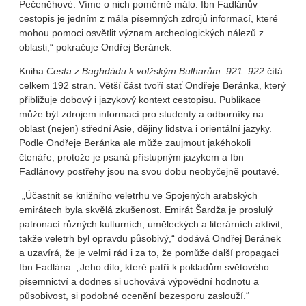
Pečeněhové. Víme o nich poměrně málo. Ibn Fadlánův
cestopis je jedním z mála písemných zdrojů informací, které
mohou pomoci osvětlit význam archeologických nálezů z
oblasti,“ pokračuje Ondřej Beránek.
Kniha
Cesta z Baghdádu k volžským Bulharům: 921–922
čítá
celkem 192 stran. Větší část tvoří stať Ondřeje Beránka, který
přibližuje dobový i jazykový kontext cestopisu. Publikace
může být zdrojem informací pro studenty a odborníky na
oblast (nejen) střední Asie, dějiny lidstva i orientální jazyky.
Podle Ondřeje Beránka ale může zaujmout jakéhokoli
čtenáře, protože je psaná přístupným jazykem a Ibn
Fadlánovy postřehy jsou na svou dobu neobyčejně poutavé.
„Účastnit se knižního veletrhu ve Spojených arabských
emirátech byla skvělá zkušenost. Emirát Šardža je proslulý
patronací různých kulturních, uměleckých a literárních aktivit,
takže veletrh byl opravdu působivý,“ dodává Ondřej Beránek
a uzavírá, že je velmi rád i za to, že pomůže další propagaci
Ibn Fadlána: „Jeho dílo, které patří k pokladům světového
písemnictví a dodnes si uchovává výpovědní hodnotu a
působivost, si podobné ocenění bezesporu zaslouží.“