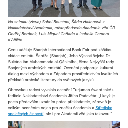
Na snímku (zleva) Sobhi Boustani, Šárka Hakenová z
Nakladatelství Academia, místopředseda Akademie věd ČR
Ondřej Beránek, Luis Miguel Cañada a Isabella Camera
d’Afflitto
Cenu uděluje Sharjah International Book Fair pod záštitou
vládce emirátu Šardža (Sharjah), Jeho Výsosti šejcha Dr.
Sultána ibn Muhammada al-Qásimího, člena Nejvyšší rady
Spojených arabských emirátů. Ocenění podporuje kulturní
dialog mezi Východem a Západem prostřednictvím kvalitních
překladů arabské literatury do světových jazyků.
Obrovskou radost vyvolalo ocenění Turjuman Award také u
ředitele Nakladatelství Academia Jiřího Padevěta: „I když je
pocta především uznáním práce překladatele, zároveň je
velkým oceněním nejen pro značku Academia a
Středisko
společných činností
, ale i pro Akademii věd jako takovou.“