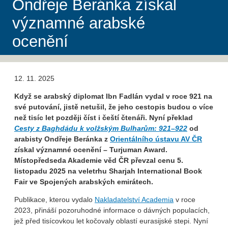
Ondřeje Beránka získal
významné arabské
ocenění
12. 11. 2025
Když se arabský diplomat Ibn Fadlán vydal v roce 921 na
své putování, jistě netušil, že jeho cestopis budou o více
než tisíc let později číst i čeští čtenáři. Nyní překlad
Cesty z Baghdádu k volžským Bulharům: 921–922
od
arabisty Ondřeje Beránka z
Orientálního ústavu AV ČR
získal významné ocenění – Turjuman Award.
Místopředseda Akademie věd ČR převzal cenu 5.
listopadu 2025 na veletrhu Sharjah International Book
Fair ve Spojených arabských emirátech.
Publikace, kterou vydalo
Nakladatelství Academia
v roce
2023, přináší pozoruhodné informace o dávných populacích,
jež před tisícovkou let kočovaly oblastí eurasijské stepi. Nyní