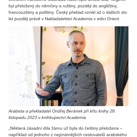
byl přeložený do němčiny a ruštiny, později do angličtiny,
francouzštiny a polštiny. Český překlad vznikl až o dalších sto
let později právě v Nakladatelství Academia v edici Orient.
Arabista a překladatel Ondřej Beránek při křtu knihy 28.
listopadu 2023 v knihkupectví Academia
„Některá zásadní díla žánru už byla do češtiny přeložena –
například od jednoho z nejznámějších cestovatelů arabského