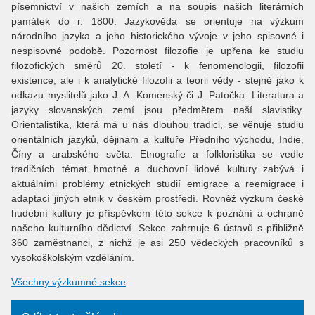
písemnictví v našich zemích a na soupis našich literárních
památek do r. 1800. Jazykověda se orientuje na výzkum
národního jazyka a jeho historického vývoje v jeho spisovné i
nespisovné podobě. Pozornost filozofie je upřena ke studiu
filozofických směrů 20. století - k fenomenologii, filozofii
existence, ale i k analytické filozofii a teorii vědy - stejně jako k
odkazu myslitelů jako J. A. Komenský či J. Patočka. Literatura a
jazyky slovanských zemí jsou předmětem naší slavistiky.
Orientalistika, která má u nás dlouhou tradici, se věnuje studiu
orientálních jazyků, dějinám a kultuře Předního východu, Indie,
Číny a arabského světa. Etnografie a folkloristika se vedle
tradičních témat hmotné a duchovní lidové kultury zabývá i
aktuálními problémy etnických studií emigrace a reemigrace i
adaptací jiných etnik v českém prostředí. Rovněž výzkum české
hudební kultury je příspěvkem této sekce k poznání a ochraně
našeho kulturního dědictví. Sekce zahrnuje 6 ústavů s přibližně
360 zaměstnanci, z nichž je asi 250 vědeckých pracovníků s
vysokoškolským vzděláním.
Všechny výzkumné sekce