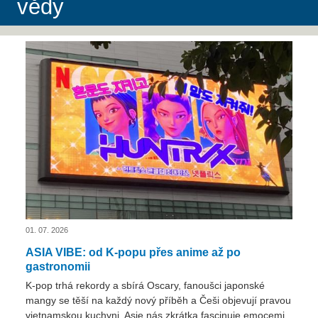
vědy
01. 07. 2026
ASIA VIBE: od K-popu přes anime až po
gastronomii
K-pop trhá rekordy a sbírá Oscary, fanoušci japonské
mangy se těší na každý nový příběh a Češi objevují pravou
vietnamskou kuchyni. Asie nás zkrátka fascinuje emocemi,