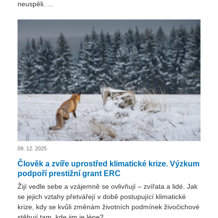
neuspěli. ...
09. 12. 2025
Člověk a zvíře uprostřed klimatické krize. Výzkum
podpoří prestižní grant ERC
Žijí vedle sebe a vzájemně se ovlivňují – zvířata a lidé. Jak
se jejich vztahy přetvářejí v době postupující klimatické
krize, kdy se kvůli změnám životních podmínek živočichové
stěhují tam, kde jim je lépe? ...