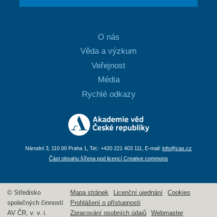
O nás
Věda a výzkum
Veřejnost
Média
Rychlé odkazy
Národní 3, 110 00 Praha 1, Tel.: +420 221 403 111, E-mail:
info@cas.cz
Část obsahu šířena pod licencí Creative commons
© Středisko
Mapa stránek
Licenční ujednání
Cookies
společných činností
Prohlášení o přístupnosti
AV ČR, v. v. i.
Zpracování osobních údajů
Webmaster