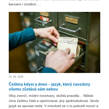
barvami i chutěmi. ...
31. 03. 2026
Čeština kdysi a dnes – jazyk, který navzdory
všemu zůstává sám sebou
Vlivy zvenčí, módní novotvary, složitá pravidla… Někdo
chce češtinu čistit a opečovávat, jiný zjednodušovat. Jenže
jazyk se spoutat nedá. V minulosti se o to pokusili mnozí a