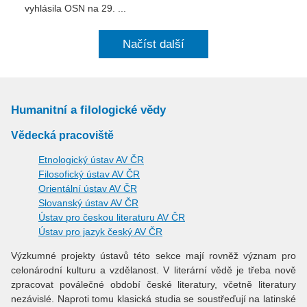
vyhlásila OSN na 29. ...
Načíst další
Humanitní a filologické vědy
Vědecká pracoviště
Etnologický ústav AV ČR
Filosofický ústav AV ČR
Orientální ústav AV ČR
Slovanský ústav AV ČR
Ústav pro českou literaturu AV ČR
Ústav pro jazyk český AV ČR
Výzkumné projekty ústavů této sekce mají rovněž význam pro
celonárodní kulturu a vzdělanost. V literární vědě je třeba nově
zpracovat poválečné období české literatury, včetně literatury
nezávislé. Naproti tomu klasická studia se soustřeďují na latinské