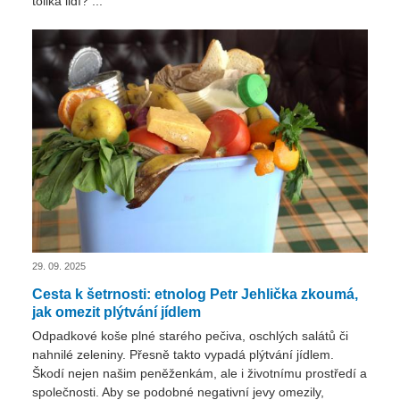
tolika lidí? ...
29. 09. 2025
Cesta k šetrnosti: etnolog Petr Jehlička zkoumá,
jak omezit plýtvání jídlem
Odpadkové koše plné starého pečiva, oschlých salátů či
nahnilé zeleniny. Přesně takto vypadá plýtvání jídlem.
Škodí nejen našim peněženkám, ale i životnímu prostředí a
společnosti. Aby se podobné negativní jevy omezily,