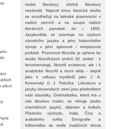
val
české literatury, včetně literatury
nezávislé. Naproti tomu klasická studia
se soustřeďují na latinské písemnictví v
našich zemích a na soupis našich
literárních památek do r. 1800.
Jazykověda se orientuje na výzkum
národního jazyka a jeho historického
vývoje v jeho spisovné i nespisovné
jeho
podobě. Pozornost filozofie je upřena ke
ože
studiu filozofických směrů 20. století - k
fenomenologii, filozofii existence, ale i k
analytické filozofii a teorii vědy - stejně
mění
jako k odkazu myslitelů jako J. A.
lubších
Komenský či J. Patočka. Literatura a
 plicní
jazyky slovanských zemí jsou předmětem
naší slavistiky. Orientalistika, která má u
nás dlouhou tradici, se věnuje studiu
ch
orientálních jazyků, dějinám a kultuře
Předního východu, Indie, Číny a
řejné
arabského světa. Etnografie a
íká
folkloristika se vedle tradičních témat