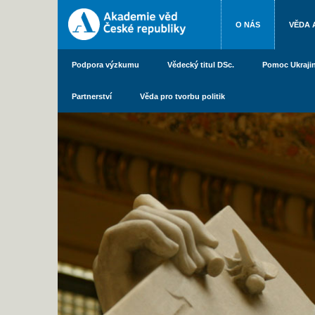
O NÁS
VĚDA 
Podpora výzkumu
Vědecký titul DSc.
Pomoc Ukraji
Partnerství
Věda pro tvorbu politik