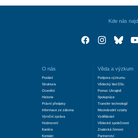
Kde nás najd
O nás
Věda a výzkum
Poslání
Podpora výzkumu
Struktura
Vědecký titul DSc.
Ocenění
Pomoc Ukrajině
Historie
Spolupráce
Právní předpisy
Transfer technologií
Informace ze zákona
Mezinárodní vztahy
Výroční zpráva
Vzdělávání
Hodnocení
Vědecké společnosti
Kariéra
Znalecká činnost
Kontakt
Partnerství