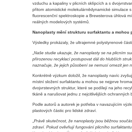
vzduchu a kapaliny v plicních sklípcích a s dvojvrst
přitom atomistické molekulárnědynamické simulace s
fluorescenční spektroskopie a Brewsterova úhlová mi
reálných modelových systémů.
Nanoplasty mění strukturu surfaktantu a mohou p
Výsledky prokázaly, že ultrajemné polystyrenové část
„
Naše studie ukazuje, že nanoplasty se na plicním su
přirozenou recyklací postupovat dál do hlubších stru
naznačuje, že jejich působení se nemusí omezit jen 
Konkrétně výzkum doložil, že nanoplasty navíc zvyšují
místní složení surfaktantu a mohou se nejprve hromad
dvojvrstevných struktur, které se podílejí na jeho rec
tkáně a narušovat jednu z nejcitlivějších ochranných
Podle autorů a autorek je potřeba v navazujícím výz
plastových částic pro lidské zdraví.
„
Právě skutečnost, že nanoplasty jsou běžnou součás
zdraví. Pokud ovlivňují fungování plicního surfaktant