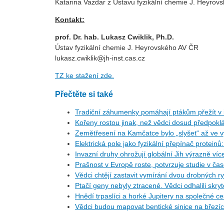
Katarina Vazdar z Ústavu fyzikální chemie J. Heyrov
Kontakt:
prof. Dr. hab. Lukasz Cwiklik, Ph.D.
Ústav fyzikální chemie J. Heyrovského AV ČR
lukasz.cwiklik@jh-inst.cas.cz
TZ ke stažení zde.
Přečtěte si také
Tradiční záhumenky pomáhají ptákům přežít v i
Kořeny rostou jinak, než vědci dosud předpoklá
Zemětřesení na Kamčatce bylo „slyšet“ až ve v
Elektrická pole jako fyzikální přepínač protein
Invazní druhy ohrožují globální Jih výrazně ví
Prašnost v Evropě roste, potvrzuje studie v ča
Vědci chtějí zastavit vymírání dvou drobných r
Ptačí geny nebyly ztracené. Vědci odhalili skr
Hnědí trpaslíci a horké Jupitery na společné 
Vědci budou mapovat bentické sinice na březí