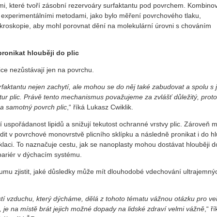
vami, které tvoří zásobní rezervoáry surfaktantu pod povrchem. Kombino
 experimentálními metodami, jako bylo měření povrchového tlaku,
kroskopie, aby mohl porovnat dění na molekulární úrovni s chováním
ronikat hlouběji do plic
ice nezůstávají jen na povrchu.
rfaktantu nejen zachytí, ale mohou se do něj také zabudovat a spolu s 
ktur plic. Právě tento mechanismus považujeme za zvlášť důležitý, prot
na samotný povrch plic
,“ říká Lukasz Cwiklik.
 uspořádanost lipidů a snižují tekutost ochranné vrstvy plic. Zároveň 
it v povrchové monovrstvě plicního sklípku a následně pronikat i do h
yklaci. To naznačuje cestu, jak se nanoplasty mohou dostávat hlouběji do
 bariér v dýchacím systému.
kumu zjistit, jaké důsledky může mít dlouhodobé vdechování ultrajemný
tí vzduchu, který dýcháme, dělá z tohoto tématu vážnou otázku pro ve
u, je na místě brát jejich možné dopady na lidské zdraví velmi vážně
,“ ř