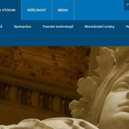
P
A VÝZKUM
VEŘEJNOST
MÉDIA
ně
Spolupráce
Transfer technologií
Mezinárodní vztahy
V