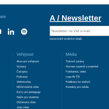
A / Newsletter
ete
zpracování osobních údajů
Veřejnost
Média
Akce pro veřejnost
Tiskové zprávy
Výstavy
Seznam expertů a expertek
Časopisy
Fotobanka, video
Podcasty
Logo AV ČR
Videotvorba
Publikace ke stažení
NEZkreslená věda
Kontakty pro média
Kurzy pro pedagogy
Stáže pro studenty
Občanská věda
Jedu vědu