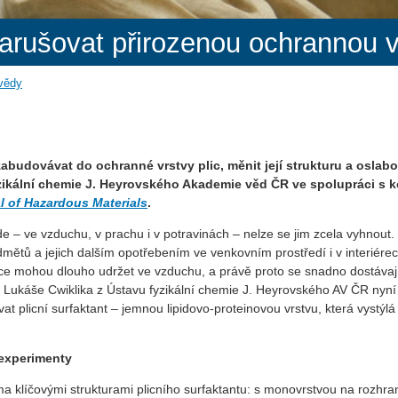
rušovat přirozenou ochrannou vr
 vědy
budovávat do ochranné vrstvy plic, měnit její strukturu a oslabo
fyzikální chemie J. Heyrovského Akademie věd ČR ve spolupráci s 
l of Hazardous Materials
.
e – ve vzduchu, v prachu i v potravinách – nelze se jim zcela vyhnout.
mětů a jejich dalším opotřebením ve venkovním prostředí i v interiére
tice mohou dlouho udržet ve vzduchu, a právě proto se snadno dostávaj
a Lukáše Cwiklika z Ústavu fyzikální chemie J. Heyrovského AV ČR nyní
t plicní surfaktant – jemnou lipidovo-proteinovou vrstvu, která vystýlá 
 experimenty
klíčovými strukturami plicního surfaktantu: s monovrstvou na rozhra