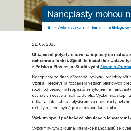
Nanoplasty mohou na
Věda a výzkum
Humanitní a filologické
21. 05. 2026
Ultrajemné polystyrenové nanoplasty se mohou za
ochrannou funkci. Zjistili to badatelé z Ústavu 
z Polska a Slovinska. Studii vydal
časopis
Journa
Nanoplasty se dnes přirozeně vyskytují prakticky všud
Vznikají především rozpadem větších plastových před
rozdíl od větších mikroplastů se tyto jemné nanočás
dýchacích cest a z nich až do plic. Výzkumná skupin
odhalila, jak mohou polystyrenové nanoplasty ovlivňova
sklípky a je nezbytná pro správnou funkci plic.
Výzkum spojil počítačové simulace a laboratorní
Výzkumný tým zkoumal interakce nanoplastů se dvěma 