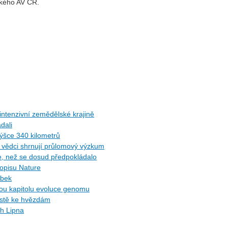
ského AV ČR.
ntenzivní zemědělské krajině
dali
ýšce 340 kilometrů
ů: vědci shrnují průlomový výzkum
ce, než se dosud předpokládalo
sopisu Nature
ybek
ytou kapitolu evoluce genomu
cestě ke hvězdám
ch Lipna