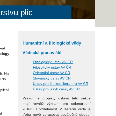
stvu plic
Humanitní a filologické vědy
vat
Vědecká pracoviště
kolegy
Etnologický ústav AV ČR
Filosofický ústav AV ČR
Orientální ústav AV ČR
ch. Na
Slovanský ústav AV ČR
í do
Ústav pro českou literaturu AV ČR
Ústav pro jazyk český AV ČR
plicní
Výzkumné projekty ústavů této sekce
mají rovněž význam pro celonárodní
kulturu a vzdělanost. V literární vědě je
ní
třeba nově zpracovat poválečné období