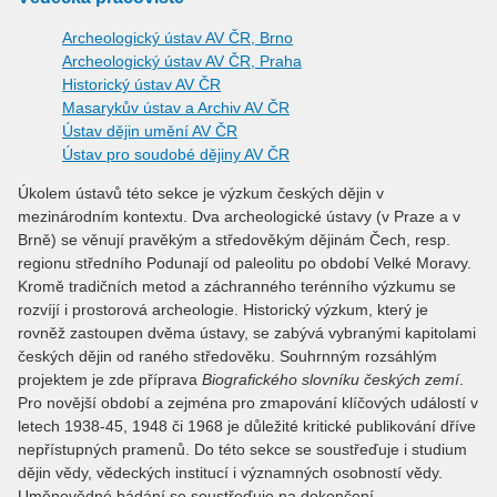
Archeologický ústav AV ČR, Brno
Archeologický ústav AV ČR, Praha
Historický ústav AV ČR
Masarykův ústav a Archiv AV ČR
Ústav dějin umění AV ČR
Ústav pro soudobé dějiny AV ČR
Úkolem ústavů této sekce je výzkum českých dějin v
mezinárodním kontextu. Dva archeologické ústavy (v Praze a v
Brně) se věnují pravěkým a středověkým dějinám Čech, resp.
regionu středního Podunají od paleolitu po období Velké Moravy.
Kromě tradičních metod a záchranného terénního výzkumu se
rozvíjí i prostorová archeologie. Historický výzkum, který je
rovněž zastoupen dvěma ústavy, se zabývá vybranými kapitolami
českých dějin od raného středověku. Souhrnným rozsáhlým
projektem je zde příprava
Biografického slovníku českých zemí
.
Pro novější období a zejména pro zmapování klíčových událostí v
letech 1938-45, 1948 či 1968 je důležité kritické publikování dříve
nepřístupných pramenů. Do této sekce se soustřeďuje i studium
dějin vědy, vědeckých institucí i významných osobností vědy.
Uměnovědné bádání se soustřeďuje na dokončení