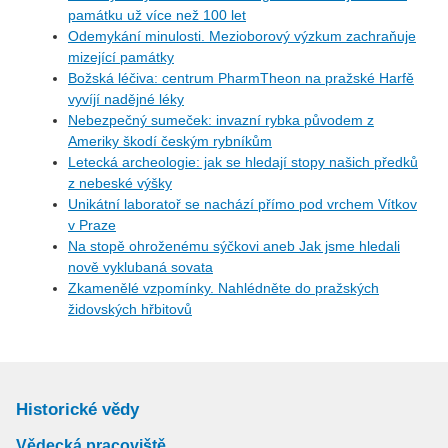
památku už více než 100 let
Odemykání minulosti. Mezioborový výzkum zachraňuje
mizející památky
Božská léčiva: centrum PharmTheon na pražské Harfě
vyvíjí nadějné léky
Nebezpečný sumeček: invazní rybka původem z
Ameriky škodí českým rybníkům
Letecká archeologie: jak se hledají stopy našich předků
z nebeské výšky
Unikátní laboratoř se nachází přímo pod vrchem Vítkov
v Praze
Na stopě ohroženému sýčkovi aneb Jak jsme hledali
nově vyklubaná sovata
Zkamenělé vzpomínky. Nahlédněte do pražských
židovských hřbitovů
Historické vědy
Vědecká pracoviště