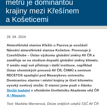
metrů je dominantou
krajiny mezi Křešínem
a Košeticemi
26. 04. 2024
Atmosférická stanice Křešín u Pacova je součástí
Národní atmosférické stanice Košetice. Provozuje ji
CzechGlobe – Ústav výzkumu globální změny AV ČR a
zaměřuje se na studium dopadů globální změny klimatu.
V areálu mají své přístroje i další instituce, například
Ústav chemických procesů AV ČR, ČHMÚ a centrum
RECETOX spadající pod Masarykovu univerzitu.
Dominantou stanice i místní krajiny je čtvrt kilometru
vysoký ocelový stožár. O stanici jsme psali v článku
Stožár badatel
v oficiálním čtvrtletníku Akademie věd ČR
A / Magazín
.
Text: Markéta Wernerová, Divize vnějších vztahů SSČ AV ČR