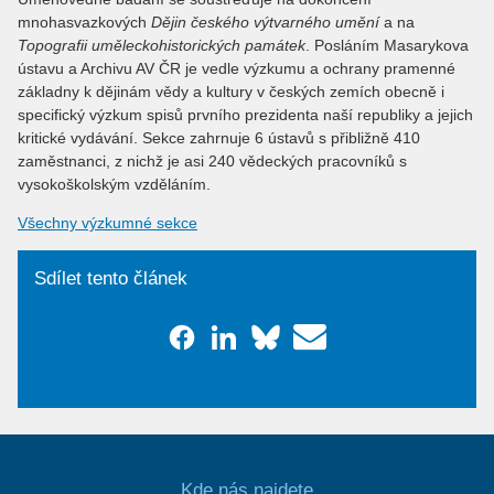
mnohasvazkových
Dějin českého výtvarného umění
a na
Topografii uměleckohistorických památek
. Posláním Masarykova
ústavu a Archivu AV ČR je vedle výzkumu a ochrany pramenné
základny k dějinám vědy a kultury v českých zemích obecně i
specifický výzkum spisů prvního prezidenta naší republiky a jejich
kritické vydávání. Sekce zahrnuje 6 ústavů s přibližně 410
zaměstnanci, z nichž je asi 240 vědeckých pracovníků s
vysokoškolským vzděláním.
Všechny výzkumné sekce
Sdílet tento článek
Kde nás najdete