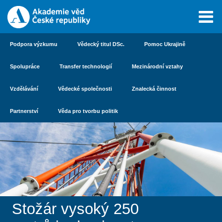
Podpora výzkumu
Vědecký titul DSc.
Pomoc Ukrajině
Spolupráce
Transfer technologií
Mezinárodní vztahy
Vzdělávání
Vědecké společnosti
Znalecká činnost
Partnerství
Věda pro tvorbu politik
Stožár vysoký 250