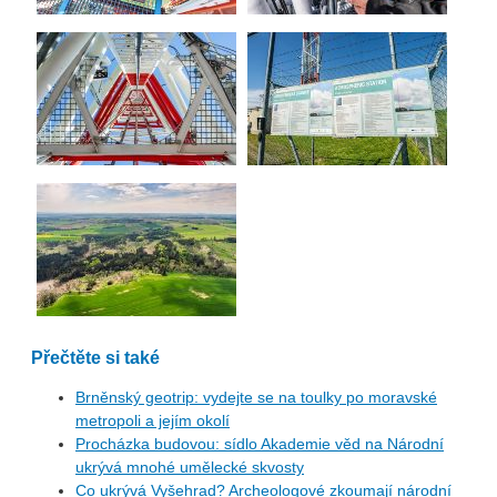
Přečtěte si také
Brněnský geotrip: vydejte se na toulky po moravské
metropoli a jejím okolí
Procházka budovou: sídlo Akademie věd na Národní
ukrývá mnohé umělecké skvosty
Co ukrývá Vyšehrad? Archeologové zkoumají národní