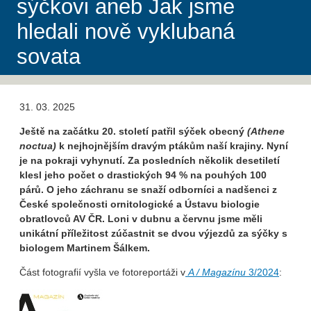
sýčkovi aneb Jak jsme
hledali nově vyklubaná
sovata
31. 03. 2025
Ještě na začátku 20. století patřil sýček obecný
(Athene
noctua)
k nejhojnějším dravým ptákům naší krajiny. Nyní
je na pokraji vyhynutí. Za posledních několik desetiletí
klesl jeho počet o drastických 94 % na pouhých 100
párů. O jeho záchranu se snaží odborníci a nadšenci z
České společnosti ornitologické a Ústavu biologie
obratlovců AV ČR. Loni v dubnu a červnu jsme měli
unikátní příležitost zúčastnit se dvou výjezdů za sýčky s
biologem Martinem Šálkem.
Část fotografií vyšla ve fotoreportáži v
A / Magazínu
3/2024
: