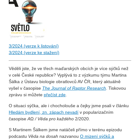
3/2024 (verze k listování)
3/2024 (verze ke stažení)
Věděli jste, že ve třech maďarských obcích je více sýčků než
v celé České republice? Vyplývá to z výzkumu týmu Martina
Šálka z Ústavu biologie obratlovců AV ČR, který aktuálně
vyšel v časopise
The Journal of Raptor Research
. Tiskovou
zprávu si můžete
přečíst zde
.
O situaci sýčka, ale i chocholouše a čejky jsme psali v článku
Hledám bydlení, zn. zápach nevadí
v popularizačním
časopise
AΩ / Věda pro každého
2/2020.
S Martinem Šálkem jsme natáčeli přímo v terénu epizodu
podcastu
Věda na dosah
nazvanou
O mizení sýčků a