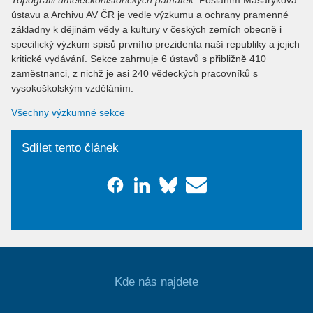
Topografii uměleckohistorických památek
. Posláním Masarykova
ústavu a Archivu AV ČR je vedle výzkumu a ochrany pramenné
základny k dějinám vědy a kultury v českých zemích obecně i
specifický výzkum spisů prvního prezidenta naší republiky a jejich
kritické vydávání. Sekce zahrnuje 6 ústavů s přibližně 410
zaměstnanci, z nichž je asi 240 vědeckých pracovníků s
vysokoškolským vzděláním.
Všechny výzkumné sekce
Sdílet tento článek
Kde nás najdete