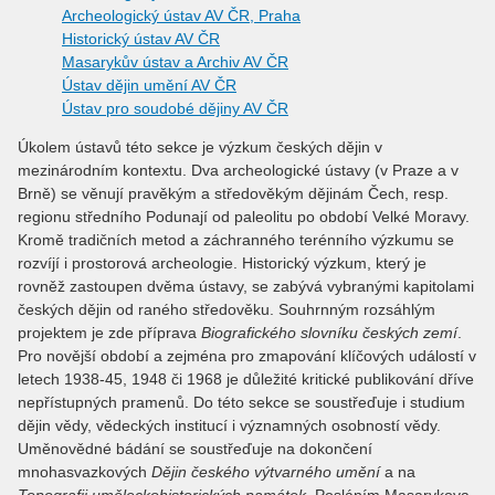
Archeologický ústav AV ČR, Praha
Historický ústav AV ČR
Masarykův ústav a Archiv AV ČR
Ústav dějin umění AV ČR
Ústav pro soudobé dějiny AV ČR
Úkolem ústavů této sekce je výzkum českých dějin v
mezinárodním kontextu. Dva archeologické ústavy (v Praze a v
Brně) se věnují pravěkým a středověkým dějinám Čech, resp.
regionu středního Podunají od paleolitu po období Velké Moravy.
Kromě tradičních metod a záchranného terénního výzkumu se
rozvíjí i prostorová archeologie. Historický výzkum, který je
rovněž zastoupen dvěma ústavy, se zabývá vybranými kapitolami
českých dějin od raného středověku. Souhrnným rozsáhlým
projektem je zde příprava
Biografického slovníku českých zemí
.
Pro novější období a zejména pro zmapování klíčových událostí v
letech 1938-45, 1948 či 1968 je důležité kritické publikování dříve
nepřístupných pramenů. Do této sekce se soustřeďuje i studium
dějin vědy, vědeckých institucí i významných osobností vědy.
Uměnovědné bádání se soustřeďuje na dokončení
mnohasvazkových
Dějin českého výtvarného umění
a na