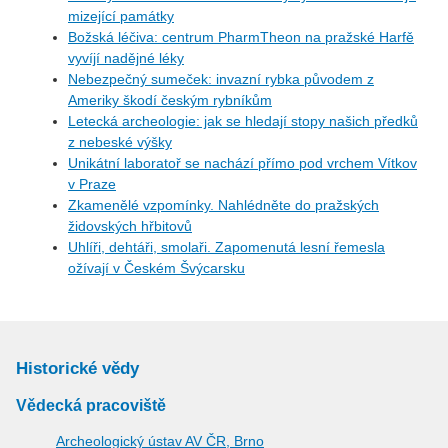
mizející památky
Božská léčiva: centrum PharmTheon na pražské Harfě
vyvíjí nadějné léky
Nebezpečný sumeček: invazní rybka původem z
Ameriky škodí českým rybníkům
Letecká archeologie: jak se hledají stopy našich předků
z nebeské výšky
Unikátní laboratoř se nachází přímo pod vrchem Vítkov
v Praze
Zkamenělé vzpomínky. Nahlédněte do pražských
židovských hřbitovů
Uhlíři, dehtáři, smolaři. Zapomenutá lesní řemesla
ožívají v Českém Švýcarsku
Historické vědy
Vědecká pracoviště
Archeologický ústav AV ČR, Brno