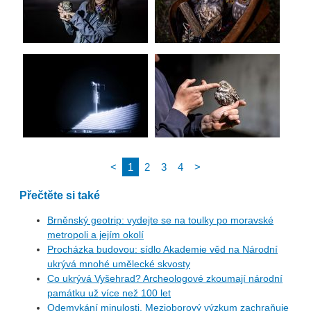
<
1
2
3
4
>
Přečtěte si také
Brněnský geotrip: vydejte se na toulky po moravské
metropoli a jejím okolí
Procházka budovou: sídlo Akademie věd na Národní
ukrývá mnohé umělecké skvosty
Co ukrývá Vyšehrad? Archeologové zkoumají národní
památku už více než 100 let
Odemykání minulosti. Mezioborový výzkum zachraňuje