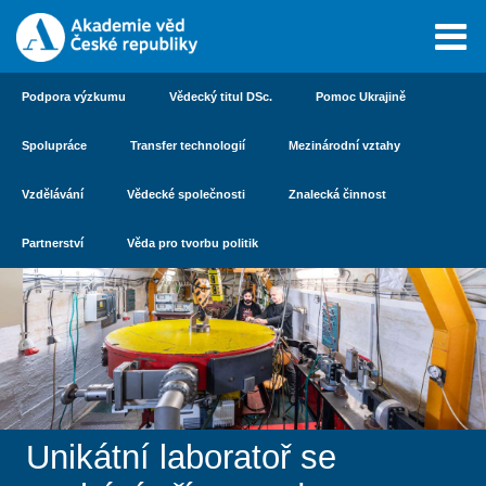
Podpora výzkumu
Vědecký titul DSc.
Pomoc Ukrajině
Spolupráce
Transfer technologií
Mezinárodní vztahy
Vzdělávání
Vědecké společnosti
Znalecká činnost
Partnerství
Věda pro tvorbu politik
Unikátní laboratoř se