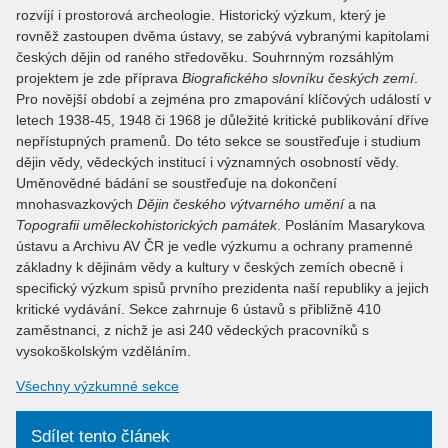
rozvíjí i prostorová archeologie. Historický výzkum, který je
rovněž zastoupen dvěma ústavy, se zabývá vybranými kapitolami
českých dějin od raného středověku. Souhrnným rozsáhlým
projektem je zde příprava
Biografického slovníku českých zemí
.
Pro novější období a zejména pro zmapování klíčových událostí v
letech 1938-45, 1948 či 1968 je důležité kritické publikování dříve
nepřístupných pramenů. Do této sekce se soustřeďuje i studium
dějin vědy, vědeckých institucí i významných osobností vědy.
Uměnovědné bádání se soustřeďuje na dokončení
mnohasvazkových
Dějin českého výtvarného umění
a na
Topografii uměleckohistorických památek
. Posláním Masarykova
ústavu a Archivu AV ČR je vedle výzkumu a ochrany pramenné
základny k dějinám vědy a kultury v českých zemích obecně i
specifický výzkum spisů prvního prezidenta naší republiky a jejich
kritické vydávání. Sekce zahrnuje 6 ústavů s přibližně 410
zaměstnanci, z nichž je asi 240 vědeckých pracovníků s
vysokoškolským vzděláním.
Všechny výzkumné sekce
Sdílet tento článek