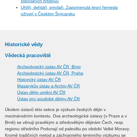
židovských hřbitovů
Uhlíři, dehtáři, smolaři. Zapomenutá lesní řemesla
ožívají v Českém Švýcarsku
Historické vědy
Vědecká pracoviště
Archeologický ústav AV ČR, Brno
Archeologický ústav AV ČR, Praha
Historický ústav AV ČR
Masarykův ústav a Archiv AV ČR
Ústav dějin umění AV ČR
Ústav pro soudobé dějiny AV ČR
Úkolem ústavů této sekce je výzkum českých dějin v
mezinárodním kontextu. Dva archeologické ústavy (v Praze a v
Brně) se věnují pravěkým a středověkým dějinám Čech, resp.
regionu středního Podunají od paleolitu po období Velké Moravy.
Kromě tradičních metod a záchranného terénního výzkumu se