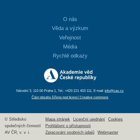
O nás
Věda a výzkum
Veřejnost
Média
Rychlé odkazy
Národní 3, 110 00 Praha 1, Tel.: +420 221 403 111, E-mail:
info@cas.cz
Část obsahu šířena pod licencí Creative commons
© Středisko
Mapa stránek
Licenční ujednání
Cookies
společných činností
Prohlášení o přístupnosti
AV ČR, v. v. i.
Zpracování osobních údajů
Webmaster