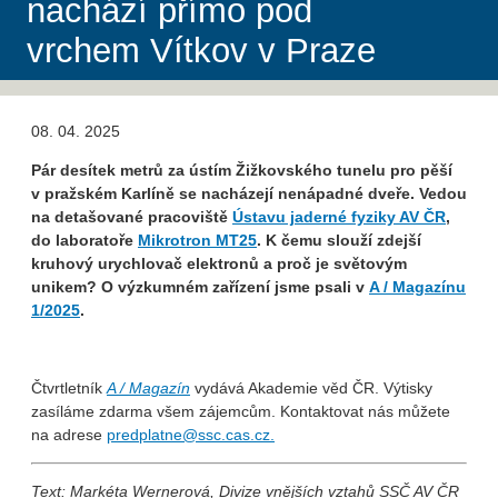
nachází přímo pod
vrchem Vítkov v Praze
08. 04. 2025
Pár desítek metrů za ústím Žižkovského tunelu pro pěší
v pražském Karlíně se nacházejí nenápadné dveře. Vedou
na detašované pracoviště
Ústavu jaderné fyziky AV ČR
,
do laboratoře
Mikrotron MT25
. K čemu slouží zdejší
kruhový urychlovač elektronů a proč je světovým
unikem? O výzkumném zařízení jsme psali v
A / Magazínu
1/2025
.
Čtvrtletník
A / Magazín
vydává Akademie věd ČR. Výtisky
zasíláme zdarma všem zájemcům. Kontaktovat nás můžete
na adrese
predplatne@ssc.cas.cz.
Text: Markéta Wernerová, Divize vnějších vztahů SSČ AV ČR