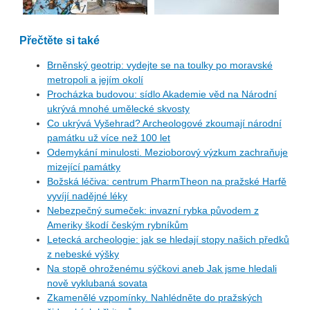
Přečtěte si také
Brněnský geotrip: vydejte se na toulky po moravské
metropoli a jejím okolí
Procházka budovou: sídlo Akademie věd na Národní
ukrývá mnohé umělecké skvosty
Co ukrývá Vyšehrad? Archeologové zkoumají národní
památku už více než 100 let
Odemykání minulosti. Mezioborový výzkum zachraňuje
mizející památky
Božská léčiva: centrum PharmTheon na pražské Harfě
vyvíjí nadějné léky
Nebezpečný sumeček: invazní rybka původem z
Ameriky škodí českým rybníkům
Letecká archeologie: jak se hledají stopy našich předků
z nebeské výšky
Na stopě ohroženému sýčkovi aneb Jak jsme hledali
nově vyklubaná sovata
Zkamenělé vzpomínky. Nahlédněte do pražských