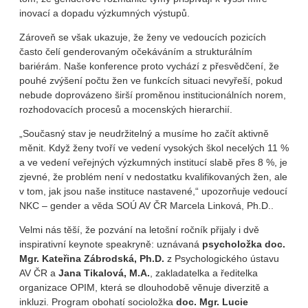
inovací a dopadu výzkumných výstupů.
Zároveň se však ukazuje, že ženy ve vedoucích pozicích
často čelí genderovaným očekáváním a strukturálním
bariérám. Naše konference proto vychází z přesvědčení, že
pouhé zvýšení počtu žen ve funkcích situaci nevyřeší, pokud
nebude doprovázeno širší proměnou institucionálních norem,
rozhodovacích procesů a mocenských hierarchií.
„Současný stav je neudržitelný a musíme ho začít aktivně
měnit. Když ženy tvoří ve vedení vysokých škol necelých 11 %
a ve vedení veřejných výzkumných institucí slabě přes 8 %, je
zjevné, že problém není v nedostatku kvalifikovaných žen, ale
v tom, jak jsou naše instituce nastavené,“ upozorňuje vedoucí
NKC – gender a věda SOÚ AV ČR Marcela Linková, Ph.D..
Velmi nás těší, že pozvání na letošní ročník přijaly i dvě
inspirativní keynote speakryně: uznávaná
psycholožka doc.
Mgr. Kateřina Zábrodská, Ph.D.
z Psychologického ústavu
AV ČR a
Jana Tikalová, M.A.
, zakladatelka a ředitelka
organizace OPIM, která se dlouhodobě věnuje diverzitě a
inkluzi. Program obohatí socioložka
doc. Mgr. Lucie