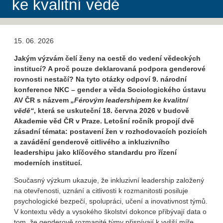
ke kvalitní vědě
15. 06. 2026
Jakým výzvám čelí ženy na cestě do vedení vědeckých
institucí? A proč pouze deklarovaná podpora genderové
rovnosti nestačí? Na tyto otázky odpoví 9. národní
konference NKC – gender a věda Sociologického ústavu
AV ČR s názvem
„Férovým leadershipem ke kvalitní
vědě“
, která se uskuteční 18. června 2026 v budově
Akademie věd ČR v Praze. Letošní ročník propojí dvě
zásadní témata: postavení žen v rozhodovacích pozicích
a zavádění genderově citlivého a inkluzivního
leadershipu jako klíčového standardu pro řízení
moderních institucí.
Současný výzkum ukazuje, že inkluzivní leadership založený
na otevřenosti, uznání a citlivosti k rozmanitosti posiluje
psychologické bezpečí, spolupráci, učení a inovativnost týmů.
V kontextu vědy a vysokého školství dokonce přibývají data o
tom, že genderově rozmanité týmy přispívají k vyšší míře