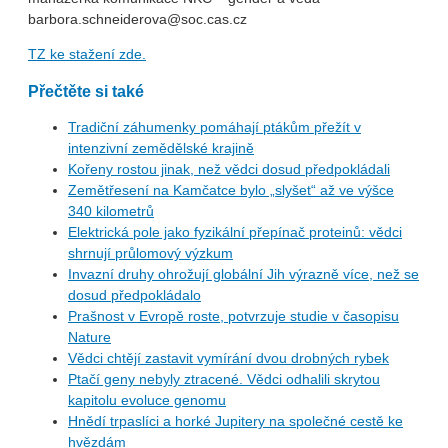
barbora.schneiderova@soc.cas.cz
TZ ke stažení zde.
Přečtěte si také
Tradiční záhumenky pomáhají ptákům přežít v
intenzivní zemědělské krajině
Kořeny rostou jinak, než vědci dosud předpokládali
Zemětřesení na Kamčatce bylo „slyšet“ až ve výšce
340 kilometrů
Elektrická pole jako fyzikální přepínač proteinů: vědci
shrnují průlomový výzkum
Invazní druhy ohrožují globální Jih výrazně více, než se
dosud předpokládalo
Prašnost v Evropě roste, potvrzuje studie v časopisu
Nature
Vědci chtějí zastavit vymírání dvou drobných rybek
Ptačí geny nebyly ztracené. Vědci odhalili skrytou
kapitolu evoluce genomu
Hnědí trpaslíci a horké Jupitery na společné cestě ke
hvězdám