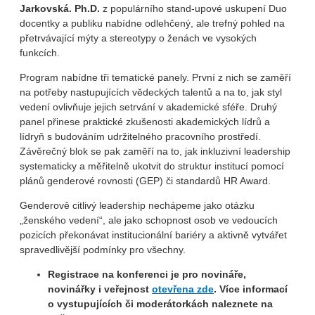
Jarkovská. Ph.D.
z populárního stand-upové uskupení Duo
docentky a publiku nabídne odlehčený, ale trefný pohled na
přetrvávající mýty a stereotypy o ženách ve vysokých
funkcích.
Program nabídne tři tematické panely. První z nich se zaměří
na potřeby nastupujících vědeckých talentů a na to, jak styl
vedení ovlivňuje jejich setrvání v akademické sféře. Druhý
panel přinese praktické zkušenosti akademických lídrů a
lídryň s budováním udržitelného pracovního prostředí.
Závěrečný blok se pak zaměří na to, jak inkluzivní leadership
systematicky a měřitelně ukotvit do struktur institucí pomocí
plánů genderové rovnosti (GEP) či standardů HR Award.
Genderově citlivý leadership nechápeme jako otázku
„ženského vedení“, ale jako schopnost osob ve vedoucích
pozicích překonávat institucionální bariéry a aktivně vytvářet
spravedlivější podmínky pro všechny.
Registrace na konferenci je pro novináře,
novinářky i veřejnost
otevřena
zde
. Více informací
o vystupujících či moderátorkách naleznete na