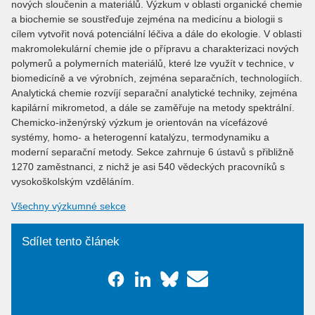
nových sloučenin a materiálů. Výzkum v oblasti organické chemie
a biochemie se soustřeďuje zejména na medicínu a biologii s
cílem vytvořit nová potenciální léčiva a dále do ekologie. V oblasti
makromolekulární chemie jde o přípravu a charakterizaci nových
polymerů a polymerních materiálů, které lze využít v technice, v
biomedicíně a ve výrobních, zejména separačních, technologiích.
Analytická chemie rozvíjí separační analytické techniky, zejména
kapilární mikrometod, a dále se zaměřuje na metody spektrální.
Chemicko-inženýrský výzkum je orientován na vícefázové
systémy, homo- a heterogenní katalýzu, termodynamiku a
moderní separační metody. Sekce zahrnuje 6 ústavů s přibližně
1270 zaměstnanci, z nichž je asi 540 vědeckých pracovníků s
vysokoškolským vzděláním.
Všechny výzkumné sekce
Sdílet tento článek