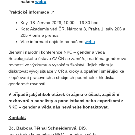
našem
webu
.
Praktické informace
📌
Kdy: 18. června 2026, 10:00 – 16:30 hod.
Kde: Akademie věd ČR, Národní 3, Praha 1, sály 206 a
205 + online přenos
Více informací najdete na našem
webu
.
Bienální národní konference NKC – gender a věda
Sociologického ústavu AV ČR se zaměřují na téma genderové
rovnosti ve výzkumu a vysokém školství. Jejich cílem je
diskutovat vývoj situace v ČR a kroky a opatření směřující ke
zlepšování pracovních a studijních podmínek z hlediska
genderové rovnosti.
V případě jakýchkoli otázek či zájmu o účast, zajištění
rozhovorů s panelisty a panelistkami nebo expertkami z
NKC – gender a věda nás neváhejte kontaktovat.
Kontakt:
Bc. Barbora Těthal Schneiderová, DiS.
manažerka komunikace NKC – gender a věda