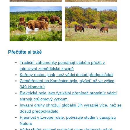
Přečtěte si také
Tradiční záhumenky pomáhají ptákům přežít v
intenzivní zemědělské krajině
Kořeny rostou jinak, než vědci dosud předpokládali
Zemětřesení na Kamčatce bylo „slyšet“ až ve výšce
340 kilometrů
Elektrická pole jako fyzikální přepínač proteinů: vědci
shrnují průlomový výzkum
Invazní druhy ohrožují globální Jih výrazně více, než se
dosud předpokládalo
Prašnost v Evropě roste, potvrzuje studie v časopisu
Nature
Vědci chtějí zastavit vymírání dvou drobných rybek