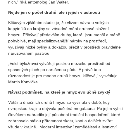
nich,“ říká entomolog Jan Walter.
Nejde jen o počet druhů, ale i jejich vlastnosti
Klíčovým zjištěním studie je, že vlivem návratu velkých
kopytníků do krajiny se zásadně mění druhové složení
hmyzu. Přibývají především druhy, které: jsou menší a méně
pohyblivé, mají specializovanější nároky na prostředí,
využívají nízké byliny a dokážou přežít v prostředí pravidelně
narušovaném pastvou.
„Velcí býložravci vytvářejí pestrou mozaiku prostředí od
spasených ploch po narušenou půdu. A právě tato
různorodost je pro mnoho druhů hmyzu klíčová,“ vysvětluje
Martin Konvička.
Návrat podmínek, na které je hmyz evolučně zvyklý
Většina dnešních druhů hmyzu se vyvinula v době, kdy
evropskou krajinu obývala početná megafauna. Po jejím vybití
člověkem nahradilo její působení tradiční hospodaření, které
zahrnovalo stálou přítomnost skotu, koní a dalších zvířat
všude v krajině. Moderní intenzivní zemědělství a lesnictví