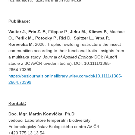
rozmanitosti,“ uzavírá Martin Konvička.
Publikace:
Walter J.
,
Fric Z. F.
, Filippov P.,
Jirku M.
,
Klimes P.
, Machac
O.,
Perlik M.
,
Potocky P.
, Ricl D.,
Spitzer L.
,
Vrba P.
,
Konvicka M.
2026. Trophic rewilding restructure the insect
communities according to their functional traits: Insights from
a multitaxa study.
Journal of Applied Ecology
DOI: (Autoři
studie z BC AVČR uvedeni tučně). DOI: 10.1111/1365-
2664.70399
https://besjournals.onlinelibrary.wiley.com/doi/10.1111/1365-
2664.70399
Kontakt:
Doc. Mgr. Martin Konvička, Ph.D.
vedoucí Laboratoře temperátní biodiverzity
Entomologický ústav Biologického centra AV ČR
+420 775 13 13 54