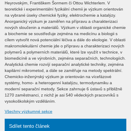
Heyrovským, Františkem Šormem či Ottou Wichterlem. V
teoretické i experimentální fyzikální chemii je výzkum orientován
na vybrané úseky chemické fyziky, elektrochemie a katalýzy.
Anorganický výzkum je zaměřen na přípravu a charakterizaci
nových sloučenin a materiálů. Výzkum v oblasti organické chemie
a biochemie se soustřeďuje zejména na medicínu a biologii s
cílem vytvořit nová potenciální léčiva a dále do ekologie. V oblasti
makromolekulární chemie jde o přípravu a charakterizaci nových
polymerů a polymerních materiálů, které lze využít v technice, v
biomedicíně a ve výrobních, zejména separačních, technologiích.
Analytická chemie rozvíjí separační analytické techniky, zejména
kapilární mikrometod, a dále se zaměřuje na metody spektrální.
Chemicko-inženýrský výzkum je orientován na vícefázové
systémy, homo- a heterogenní katalýzu, termodynamiku a
moderní separační metody. Sekce zahrnuje 6 ústavů s přibližně
1270 zaměstnanci, z nichž je asi 540 vědeckých pracovníků s
vysokoškolským vzděláním.
Všechny výzkumné sekce
Sdílet tento článek