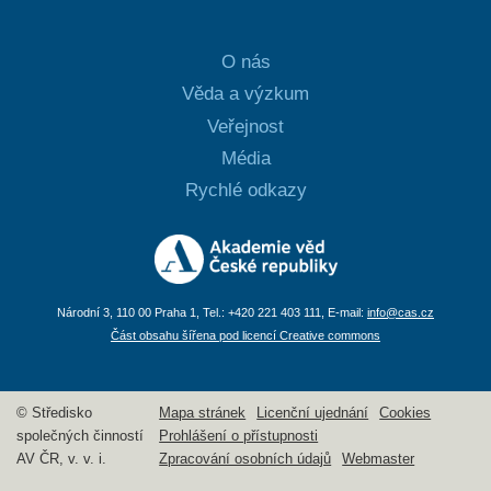
O nás
Věda a výzkum
Veřejnost
Média
Rychlé odkazy
Národní 3, 110 00 Praha 1, Tel.: +420 221 403 111, E-mail:
info@cas.cz
Část obsahu šířena pod licencí Creative commons
© Středisko
Mapa stránek
Licenční ujednání
Cookies
společných činností
Prohlášení o přístupnosti
AV ČR, v. v. i.
Zpracování osobních údajů
Webmaster