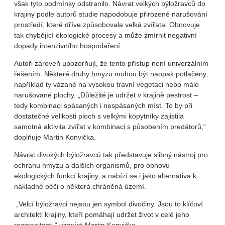
však tyto podmínky odstranilo. Návrat velkých býložravců do
krajiny podle autorů studie napodobuje přirozené narušování
prostředí, které dříve způsobovala velká zvířata. Obnovuje
tak chybějící ekologické procesy a může zmírnit negativní
dopady intenzivního hospodaření.
Autoři zároveň upozorňují, že tento přístup není univerzálním
řešením. Některé druhy hmyzu mohou být naopak potlačeny,
například ty vázané na vysokou travní vegetaci nebo málo
narušované plochy. „Důležité je udržet v krajině pestrost –
tedy kombinaci spásaných i nespásaných míst. To by při
dostatečné velikosti ploch s velkými kopytníky zajistila
samotná aktivita zvířat v kombinaci s působením predátorů,“
doplňuje Martin Konvička.
Návrat divokých býložravců tak představuje slibný nástroj pro
ochranu hmyzu a dalších organismů, pro obnovu
ekologických funkcí krajiny, a nabízí se i jako alternativa k
nákladné péči o některá chráněná území.
„Velcí býložravci nejsou jen symbol divočiny. Jsou to klíčoví
architekti krajiny, kteří pomáhají udržet život v celé jeho