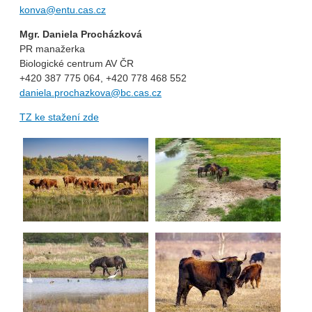
konva@entu.cas.cz
Mgr. Daniela Procházková
PR manažerka
Biologické centrum AV ČR
+420 387 775 064, +420 778 468 552
daniela.prochazkova@bc.cas.cz
TZ ke stažení zde