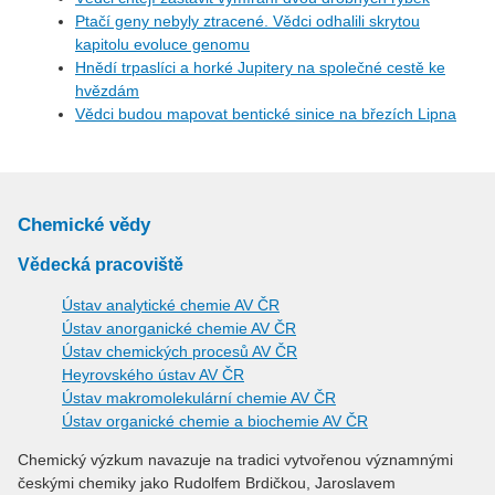
Ptačí geny nebyly ztracené. Vědci odhalili skrytou
kapitolu evoluce genomu
Hnědí trpaslíci a horké Jupitery na společné cestě ke
hvězdám
Vědci budou mapovat bentické sinice na březích Lipna
Chemické vědy
Vědecká pracoviště
Ústav analytické chemie AV ČR
Ústav anorganické chemie AV ČR
Ústav chemických procesů AV ČR
Heyrovského ústav AV ČR
Ústav makromolekulární chemie AV ČR
Ústav organické chemie a biochemie AV ČR
Chemický výzkum navazuje na tradici vytvořenou významnými
českými chemiky jako Rudolfem Brdičkou, Jaroslavem