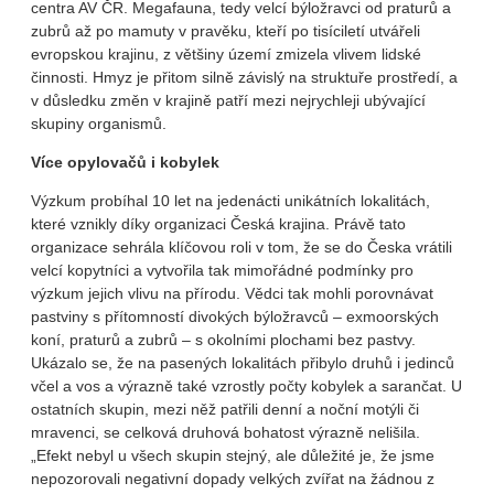
centra AV ČR. Megafauna, tedy velcí býložravci od praturů a
zubrů až po mamuty v pravěku, kteří po tisíciletí utvářeli
evropskou krajinu, z většiny území zmizela vlivem lidské
činnosti. Hmyz je přitom silně závislý na struktuře prostředí, a
v důsledku změn v krajině patří mezi nejrychleji ubývající
skupiny organismů.
Více opylovačů i kobylek
Výzkum probíhal 10 let na jedenácti unikátních lokalitách,
které vznikly díky organizaci Česká krajina. Právě tato
organizace sehrála klíčovou roli v tom, že se do Česka vrátili
velcí kopytníci a vytvořila tak mimořádné podmínky pro
výzkum jejich vlivu na přírodu. Vědci tak mohli porovnávat
pastviny s přítomností divokých býložravců – exmoorských
koní, praturů a zubrů – s okolními plochami bez pastvy.
Ukázalo se, že na pasených lokalitách přibylo druhů i jedinců
včel a vos a výrazně také vzrostly počty kobylek a sarančat. U
ostatních skupin, mezi něž patřili denní a noční motýli či
mravenci, se celková druhová bohatost výrazně nelišila.
„Efekt nebyl u všech skupin stejný, ale důležité je, že jsme
nepozorovali negativní dopady velkých zvířat na žádnou z