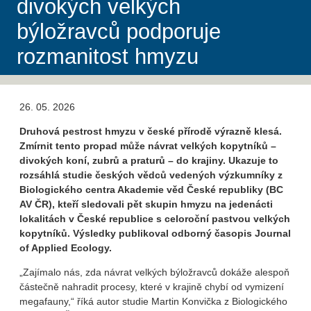
divokých velkých
býložravců podporuje
rozmanitost hmyzu
26. 05. 2026
Druhová pestrost hmyzu v české přírodě výrazně klesá.
Zmírnit tento propad může návrat velkých kopytníků –
divokých koní, zubrů a praturů – do krajiny. Ukazuje to
rozsáhlá studie českých vědců vedených výzkumníky z
Biologického centra Akademie věd České republiky (BC
AV ČR), kteří sledovali pět skupin hmyzu na jedenácti
lokalitách v České republice s celoroční pastvou velkých
kopytníků. Výsledky publikoval odborný časopis Journal
of Applied Ecology.
„Zajímalo nás, zda návrat velkých býložravců dokáže alespoň
částečně nahradit procesy, které v krajině chybí od vymizení
megafauny,“ říká autor studie Martin Konvička z Biologického