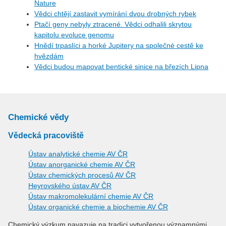
Nature
Vědci chtějí zastavit vymírání dvou drobných rybek
Ptačí geny nebyly ztracené. Vědci odhalili skrytou
kapitolu evoluce genomu
Hnědí trpaslíci a horké Jupitery na společné cestě ke
hvězdám
Vědci budou mapovat bentické sinice na březích Lipna
Chemické vědy
Vědecká pracoviště
Ústav analytické chemie AV ČR
Ústav anorganické chemie AV ČR
Ústav chemických procesů AV ČR
Heyrovského ústav AV ČR
Ústav makromolekulární chemie AV ČR
Ústav organické chemie a biochemie AV ČR
Chemický výzkum navazuje na tradici vytvořenou významnými