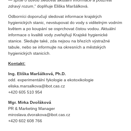
— spíše o důvod sledovat aktuální informace a používat
zdravý rozum
,“ doplňuje Eliška Maršálková.
Odborníci doporučují sledovat informace krajských
hygienických stanic, nevstupovat do vody s viditelným vodním
květem a po koupání se osprchovat čistou vodou. Aktuální
informace o kvalitě vody zveřejňují Krajské hygienické
stanice. Sledujte také, zda nejsou na březích výstražné
tabule, nebo se informujte na okresních a městských
hygienických stanicích.
Kontakt:
Ing. Eliška Maršálková, Ph.D.
odd. experimentální fykologie a ekotoxikologie
eliska.marsalkova@ibot.cas.cz
+420 605 510 954
Mgr. Mirka Dvořáková
PR & Marketing Manager
miroslava.dvorakova@ibot.cas.cz
+420 602 608 766