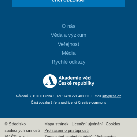
CHCI ODEBÍRAT
O nás
Věda a výzkum
Veřejnost
Média
Rychlé odkazy
Národní 3, 110 00 Praha 1, Tel.: +420 221 403 111, E-mail:
info@cas.cz
Část obsahu šířena pod licencí Creative commons
© Středisko
Mapa stránek
Licenční ujednání
Cookies
společných činností
Prohlášení o přístupnosti