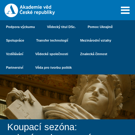
Podpora výzkumu
Vědecký titul DSc.
Pomoc Ukrajině
Spolupráce
Transfer technologií
Mezinárodní vztahy
Vzdělávání
Vědecké společnosti
Znalecká činnost
Partnerství
Věda pro tvorbu politik
Koupací sezóna: