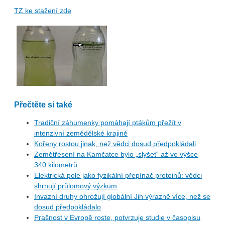
TZ ke stažení zde
Přečtěte si také
Tradiční záhumenky pomáhají ptákům přežít v
intenzivní zemědělské krajině
Kořeny rostou jinak, než vědci dosud předpokládali
Zemětřesení na Kamčatce bylo „slyšet“ až ve výšce
340 kilometrů
Elektrická pole jako fyzikální přepínač proteinů: vědci
shrnují průlomový výzkum
Invazní druhy ohrožují globální Jih výrazně více, než se
dosud předpokládalo
Prašnost v Evropě roste, potvrzuje studie v časopisu