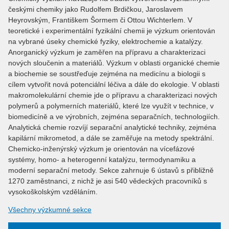
českými chemiky jako Rudolfem Brdičkou, Jaroslavem
Heyrovským, Františkem Šormem či Ottou Wichterlem. V
teoretické i experimentální fyzikální chemii je výzkum orientován
na vybrané úseky chemické fyziky, elektrochemie a katalýzy.
Anorganický výzkum je zaměřen na přípravu a charakterizaci
nových sloučenin a materiálů. Výzkum v oblasti organické chemie
a biochemie se soustřeďuje zejména na medicínu a biologii s
cílem vytvořit nová potenciální léčiva a dále do ekologie. V oblasti
makromolekulární chemie jde o přípravu a charakterizaci nových
polymerů a polymerních materiálů, které lze využít v technice, v
biomedicíně a ve výrobních, zejména separačních, technologiích.
Analytická chemie rozvíjí separační analytické techniky, zejména
kapilární mikrometod, a dále se zaměřuje na metody spektrální.
Chemicko-inženýrský výzkum je orientován na vícefázové
systémy, homo- a heterogenní katalýzu, termodynamiku a
moderní separační metody. Sekce zahrnuje 6 ústavů s přibližně
1270 zaměstnanci, z nichž je asi 540 vědeckých pracovníků s
vysokoškolským vzděláním.
Všechny výzkumné sekce