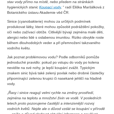
stav vody přímo na místě, nebo předem na stránkách
hygienických stanic
Koupací vody
,
“ radí Eliška Maršálková z
Botanického ústavu Akademie věd ČR.
Sinice (cyanobakterie) mohou za určitých podmínek
produkovat látky, které mohou způsobit podráždění pokožky,
očí nebo zažívací obtíže. Citlivější bývají zejména malé děti,
alergici nebo lidé s oslabenou imunitou. Riziko obvykle roste
během dlouhodobých veder a při přemnožení takzvaného
vodního květu.
Jak poznat problémovou vodu? Podle odborníků pomůže
jednoduché pravidlo: pokud po vstupu do vody po kolena
nevidíte na své nohy, je lepší koupání zvážit. Typickým
znakem sinic bývá také zelený povlak nebo drobné částečky
připomínající zelenou krupici či nasekané jehličí na hladině
vody.
„
Řasy i sinice reagují velmi rychle na změny prostředí,
zejména na teplotu a množství živin ve vodě. V posledních
letech proto pozorujeme častější a intenzivnější rozvoj
vodních květů. Nejde ale o důvod vzdát se koupání v přírodě