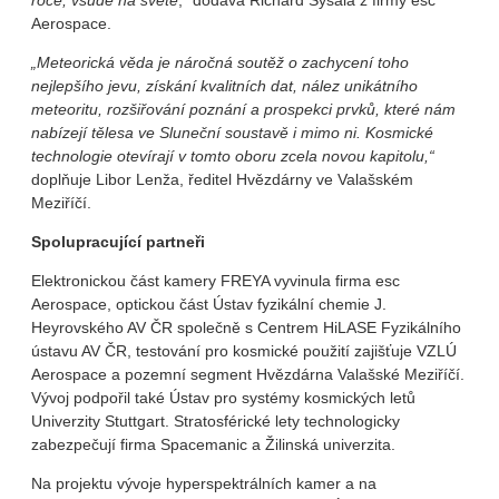
roce, všude na světě
,“ dodává Richard Sysala z firmy esc
Aerospace.
„Meteorická věda je náročná soutěž o zachycení toho
nejlepšího jevu, získání kvalitních dat, nález unikátního
meteoritu, rozšiřování poznání a prospekci prvků, které nám
nabízejí tělesa ve Sluneční soustavě i mimo ni. Kosmické
technologie otevírají v tomto oboru zcela novou kapitolu,“
doplňuje Libor Lenža, ředitel Hvězdárny ve Valašském
Meziříčí.
Spolupracující partneři
Elektronickou část kamery FREYA vyvinula firma esc
Aerospace, optickou část Ústav fyzikální chemie J.
Heyrovského AV ČR společně s Centrem HiLASE Fyzikálního
ústavu AV ČR, testování pro kosmické použití zajišťuje VZLÚ
Aerospace a pozemní segment Hvězdárna Valašské Meziříčí.
Vývoj podpořil také Ústav pro systémy kosmických letů
Univerzity Stuttgart. Stratosférické lety technologicky
zabezpečují firma Spacemanic a Žilinská univerzita.
Na projektu vývoje hyperspektrálních kamer a na