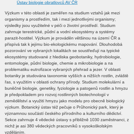
Ústav biologie obratlovců AV ČR
Výzkum v této oblasti je zaměřen na studium vztahů jak mezi
organismy a prostředím, tak i mezi jednotlivými organismy;
výsledky jsou využitelné v péči o životní prostředí. Studium
zahrnuje terestrické, půdní a vodní ekosystémy a systémy
parazit-hostitel. Výzkum je prováděn většinou na území ČR a
přispívá tak k jejímu bio-ekologickému mapování. Dlouhodobá
pozorování ve vybraných lokalitách se soustřeďují na typické
ekosystémy studované z hlediska geobotaniky, hydrobiologie,
entomologie, půdní biologie, chemie a mikrobiologie a na
problematiku eutrofizace vybraných přehrad a jezer. V oblasti
botaniky je studována taxonomie vyšších a nižších rostlin, zvláště
řas, s využitím v oblasti ochrany přírody. Studium molekulární a
buněčné biologie, genetiky, fyziologie a patogenů rostlin a hmyzu
je předpokladem pro rozvoj rostlinných biotechnologií v
zemědělství a využití hmyzu jako modelu pro obecně biologický
výzkum. Botanický ústav též pečuje o Průhonický park, který je
významnou součástí českého přírodního a kulturního dědictví.
Sekce zahrnuje 4 vědecké ústavy s přibližně 1030 zaměstnanci, z
nichž je asi 380 vědeckých pracovníků s vysokoškolským
vzděláním.