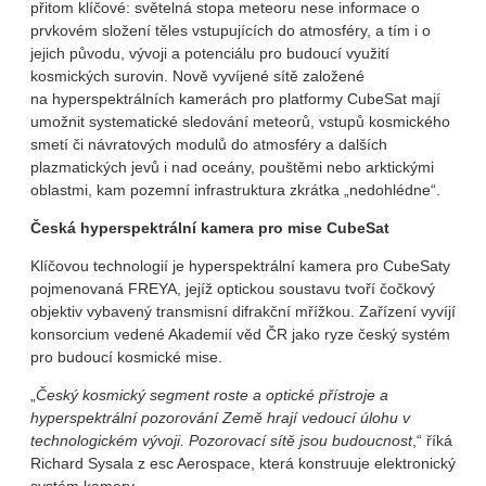
přitom klíčové: světelná stopa meteoru nese informace o
prvkovém složení těles vstupujících do atmosféry, a tím i o
jejich původu, vývoji a potenciálu pro budoucí využití
kosmických surovin. Nově vyvíjené sítě založené
na hyperspektrálních kamerách pro platformy CubeSat mají
umožnit systematické sledování meteorů, vstupů kosmického
smetí či návratových modulů do atmosféry a dalších
plazmatických jevů i nad oceány, pouštěmi nebo arktickými
oblastmi, kam pozemní infrastruktura zkrátka „nedohlédne“.
Česká hyperspektrální kamera pro mise CubeSat
Klíčovou technologií je hyperspektrální kamera pro CubeSaty
pojmenovaná FREYA, jejíž optickou soustavu tvoří čočkový
objektiv vybavený transmisní difrakční mřížkou. Zařízení vyvíjí
konsorcium vedené Akademií věd ČR jako ryze český systém
pro budoucí kosmické mise.
„
Český kosmický segment roste a optické přístroje a
hyperspektrální pozorování Země hrají vedoucí úlohu v
technologickém vývoji. Pozorovací sítě jsou budoucnost
,“ říká
Richard Sysala z esc Aerospace, která konstruuje elektronický