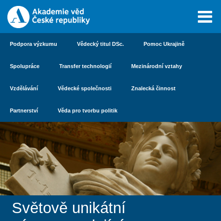
Podpora výzkumu
Vědecký titul DSc.
Pomoc Ukrajině
Spolupráce
Transfer technologií
Mezinárodní vztahy
Vzdělávání
Vědecké společnosti
Znalecká činnost
Partnerství
Věda pro tvorbu politik
Světově unikátní