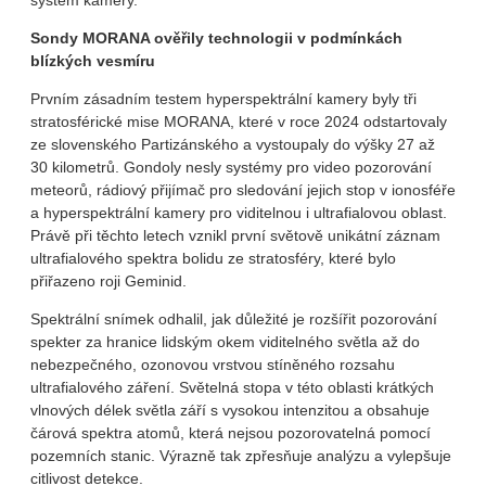
systém kamery.
Sondy MORANA ověřily technologii v podmínkách
blízkých vesmíru
Prvním zásadním testem hyperspektrální kamery byly tři
stratosférické mise MORANA, které v roce 2024 odstartovaly
ze slovenského Partizánského a vystoupaly do výšky 27 až
30 kilometrů. Gondoly nesly systémy pro video pozorování
meteorů, rádiový přijímač pro sledování jejich stop v ionosféře
a hyperspektrální kamery pro viditelnou i ultrafialovou oblast.
Právě při těchto letech vznikl první světově unikátní záznam
ultrafialového spektra bolidu ze stratosféry, které bylo
přiřazeno roji Geminid.
Spektrální snímek odhalil, jak důležité je rozšířit pozorování
spekter za hranice lidským okem viditelného světla až do
nebezpečného, ozonovou vrstvou stíněného rozsahu
ultrafialového záření. Světelná stopa v této oblasti krátkých
vlnových délek světla září s vysokou intenzitou a obsahuje
čárová spektra atomů, která nejsou pozorovatelná pomocí
pozemních stanic. Výrazně tak zpřesňuje analýzu a vylepšuje
citlivost detekce.