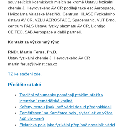
souvisejících kosmických misích se kromě Ústavu fyzikální
chemie J. Heyrovského AV ČR podílejí také esc Aerospace,
Hvězdárna Valašské Meziříčí, Centrum HiLASE Fyzikálního
ústavu AV ČR, VZLU AEROSPACE, Spacemanic, VUT Brno,
centrum PALS Ústavu fyziky plazmatu AV ČR, Lightigo,
CEITEC, SAB Aerospace a další partneři.
Kontakt za výzkumný tým:
RNDr. Martin Ferus, Ph.D.
Ústav fyzikální chemie J. Heyrovského AV ČR
martin.ferus@jh-inst.cas.cz
TZ ke stažení zde.
Přečtěte si také
Tradiční záhumenky pomáhají ptákům přežít v
intenzivní zemědělské krajině
Kořeny rostou jinak, než vědci dosud předpokládali
Zemětřesení na Kamčatce bylo „slyšet“ až ve výšce
340 kilometrů
Elektrická pole jako fyzikální přepínač proteinů: vědci