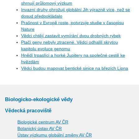
shrnují průlomový výzkum
Invazní druhy ohrožují globální Jih výrazně více, než se
dosud předpokládalo
Prašnost v Evropě roste, potvrzuje studie v časopisu
Nature
Vědci chtějí zastavit vymírání dvou drobných rybek
Ptačí geny nebyly ztracené. Vědci odhalili skrytou
kapitolu evoluce genomu
Hnědí trpaslíci a horké Jupitery na společné cestě ke
hvězdám
Vědci budou mapovat bentické sinice na březích Lipna
Biologicko-ekologické vědy
Vědecká pracoviště
Biologické centrum AV ČR
Botanický ústav AV ČR
Ústav výzkumu globální změny AV ČR