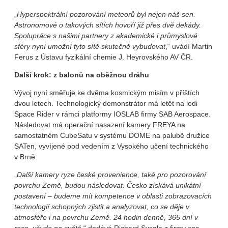
„
Hyperspektrální pozorování meteorů byl nejen náš sen.
Astronomové o takových sítích hovoří již přes dvě dekády.
Spolupráce s našimi partnery z akademické i průmyslové
sféry nyní umožní tyto sítě skutečně vybudovat
,“ uvádí Martin
Ferus z Ústavu fyzikální chemie J. Heyrovského AV ČR.
Další krok: z balonů na oběžnou dráhu
Vývoj nyní směřuje ke dvěma kosmickým misím v příštích
dvou letech. Technologický demonstrátor má letět na lodi
Space Rider v rámci platformy IOSLAB firmy SAB Aerospace.
Následovat má operační nasazení kamery FREYA na
samostatném CubeSatu v systému DOME na palubě družice
SATen, vyvíjené pod vedením z Vysokého učení technického
v Brně.
„
Další kamery ryze české provenience, také pro pozorování
povrchu Země, budou následovat. Česko získává unikátní
postavení – budeme mít kompetence v oblasti zobrazovacích
technologií schopných zjistit a analyzovat, co se děje v
atmosféře i na povrchu Země. 24 hodin denně, 365 dní v