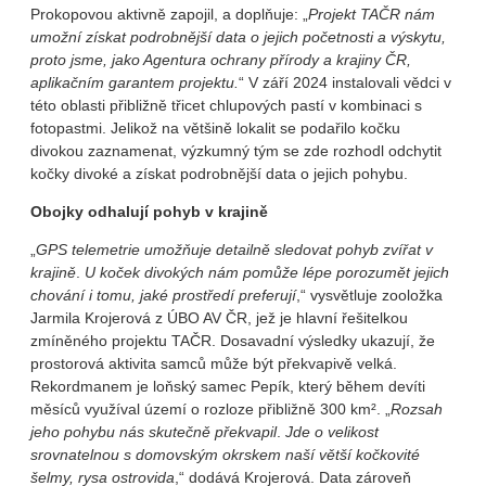
Prokopovou aktivně zapojil, a doplňuje: „
Projekt TAČR nám
umožní získat podrobnější data o jejich početnosti a výskytu,
proto jsme, jako Agentura ochrany přírody a krajiny ČR,
aplikačním garantem projektu.
“ V září 2024 instalovali vědci v
této oblasti přibližně třicet chlupových pastí v kombinaci s
fotopastmi. Jelikož na většině lokalit se podařilo kočku
divokou zaznamenat, výzkumný tým se zde rozhodl odchytit
kočky divoké a získat podrobnější data o jejich pohybu.
Obojky odhalují pohyb v krajině
„
GPS telemetrie umožňuje detailně sledovat pohyb zvířat v
krajině
.
U koček divokých nám pomůže lépe porozumět jejich
chování
i tomu, jaké prostředí preferují
,“ vysvětluje zooložka
Jarmila Krojerová z ÚBO AV ČR, jež je hlavní řešitelkou
zmíněného projektu TAČR. Dosavadní výsledky ukazují, že
prostorová aktivita samců může být překvapivě velká.
Rekordmanem je loňský samec Pepík, který během devíti
měsíců využíval území o rozloze přibližně 300 km². „
Rozsah
jeho pohybu nás skutečně překvapil
.
Jde o velikost
srovnatelnou s domovským okrskem naší větší kočkovité
šelmy, rysa ostrovida
,“ dodává Krojerová. Data zároveň