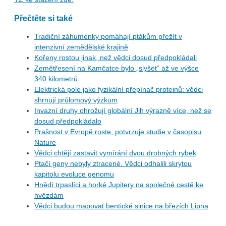
Přečtěte si také
Tradiční záhumenky pomáhají ptákům přežít v
intenzivní zemědělské krajině
Kořeny rostou jinak, než vědci dosud předpokládali
Zemětřesení na Kamčatce bylo „slyšet“ až ve výšce
340 kilometrů
Elektrická pole jako fyzikální přepínač proteinů: vědci
shrnují průlomový výzkum
Invazní druhy ohrožují globální Jih výrazně více, než se
dosud předpokládalo
Prašnost v Evropě roste, potvrzuje studie v časopisu
Nature
Vědci chtějí zastavit vymírání dvou drobných rybek
Ptačí geny nebyly ztracené. Vědci odhalili skrytou
kapitolu evoluce genomu
Hnědí trpaslíci a horké Jupitery na společné cestě ke
hvězdám
Vědci budou mapovat bentické sinice na březích Lipna