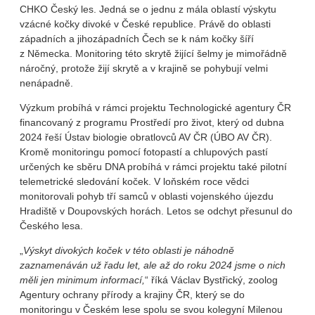
CHKO Český les. Jedná se o jednu z mála oblastí výskytu
vzácné kočky divoké v České republice. Právě do oblasti
západních a jihozápadních Čech se k nám kočky šíří
z Německa. Monitoring této skrytě žijící šelmy je mimořádně
náročný, protože žijí skrytě a v krajině se pohybují velmi
nenápadně.
Výzkum probíhá v rámci projektu Technologické agentury ČR
financovaný z programu Prostředí pro život, který od dubna
2024 řeší Ústav biologie obratlovců AV ČR (ÚBO AV ČR).
Kromě monitoringu pomocí fotopastí a chlupových pastí
určených ke sběru DNA probíhá v rámci projektu také pilotní
telemetrické sledování koček. V loňském roce vědci
monitorovali pohyb tří samců v oblasti vojenského újezdu
Hradiště v Doupovských horách. Letos se odchyt přesunul do
Českého lesa.
„
Výskyt divokých koček v této oblasti je náhodně
zaznamenáván už řadu let, ale až do roku 2024 jsme o nich
měli jen minimum informací,
“ říká Václav Bystřický, zoolog
Agentury ochrany přírody a krajiny ČR, který se do
monitoringu v Českém lese spolu se svou kolegyní Milenou