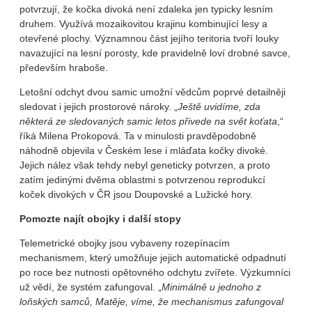
potvrzují, že kočka divoká není zdaleka jen typicky lesním
druhem. Využívá mozaikovitou krajinu kombinující lesy a
otevřené plochy. Významnou část jejího teritoria tvoří louky
navazující na lesní porosty, kde pravidelně loví drobné savce,
především hraboše.
Letošní odchyt dvou samic umožní vědcům poprvé detailněji
sledovat i jejich prostorové nároky. „
Ještě uvidíme, zda
některá ze sledovaných samic letos přivede na svět koťata
,“
říká Milena Prokopová. Ta v minulosti pravděpodobně
náhodně objevila v Českém lese i mláďata kočky divoké.
Jejich nález však tehdy nebyl geneticky potvrzen, a proto
zatím jedinými dvěma oblastmi s potvrzenou reprodukcí
koček divokých v ČR jsou Doupovské a Lužické hory.
Pomozte najít obojky i další stopy
Telemetrické obojky jsou vybaveny rozepínacím
mechanismem, který umožňuje jejich automatické odpadnutí
po roce bez nutnosti opětovného odchytu zvířete. Výzkumníci
už vědí, že systém zafungoval. „
Minimálně u jednoho z
loňských samců, Matěje, víme, že mechanismus zafungoval