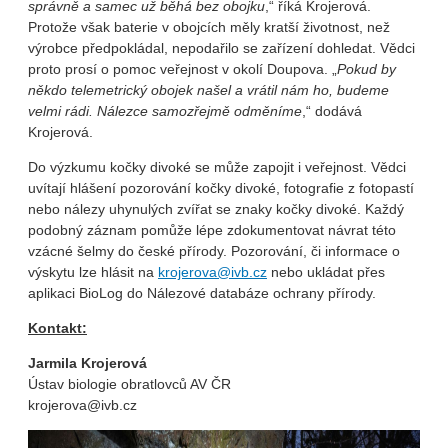
správně a samec už běhá bez obojku
,“ říká Krojerová.
Protože však baterie v obojcích měly kratší životnost, než
výrobce předpokládal, nepodařilo se zařízení dohledat. Vědci
proto prosí o pomoc veřejnost v okolí Doupova. „
Pokud by
někdo telemetrický obojek našel a vrátil nám ho, budeme
velmi rádi. Nálezce samozřejmě odměníme
,“ dodává
Krojerová.
Do výzkumu kočky divoké se může zapojit i veřejnost. Vědci
uvítají hlášení pozorování kočky divoké, fotografie z fotopastí
nebo nálezy uhynulých zvířat se znaky kočky divoké. Každý
podobný záznam pomůže lépe zdokumentovat návrat této
vzácné šelmy do české přírody. Pozorování, či informace o
výskytu lze hlásit na
krojerova@ivb.cz
nebo ukládat přes
aplikaci BioLog do Nálezové databáze ochrany přírody.
Kontakt:
Jarmila Krojerová
Ústav biologie obratlovců AV ČR
krojerova@ivb.cz