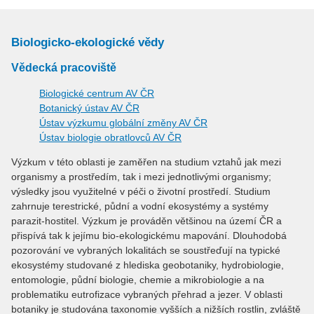
Biologicko-ekologické vědy
Vědecká pracoviště
Biologické centrum AV ČR
Botanický ústav AV ČR
Ústav výzkumu globální změny AV ČR
Ústav biologie obratlovců AV ČR
Výzkum v této oblasti je zaměřen na studium vztahů jak mezi
organismy a prostředím, tak i mezi jednotlivými organismy;
výsledky jsou využitelné v péči o životní prostředí. Studium
zahrnuje terestrické, půdní a vodní ekosystémy a systémy
parazit-hostitel. Výzkum je prováděn většinou na území ČR a
přispívá tak k jejímu bio-ekologickému mapování. Dlouhodobá
pozorování ve vybraných lokalitách se soustřeďují na typické
ekosystémy studované z hlediska geobotaniky, hydrobiologie,
entomologie, půdní biologie, chemie a mikrobiologie a na
problematiku eutrofizace vybraných přehrad a jezer. V oblasti
botaniky je studována taxonomie vyšších a nižších rostlin, zvláště