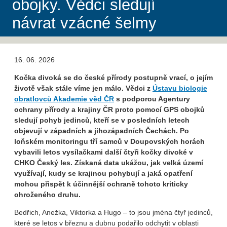
obojky. Vědci sledují
návrat vzácné šelmy
16. 06. 2026
Kočka divoká se do české přírody postupně vrací, o jejím
životě však stále víme jen málo. Vědci z
Ústavu biologie
obratlovců Akademie věd ČR
s podporou Agentury
ochrany přírody a krajiny ČR proto pomocí GPS obojků
sledují pohyb jedinců, kteří se v posledních letech
objevují v západních a jihozápadních Čechách. Po
loňském monitoringu tří samců v Doupovských horách
vybavili letos vysílačkami další čtyři kočky divoké v
CHKO Český les. Získaná data ukážou, jak velká území
využívají, kudy se krajinou pohybují a jaká opatření
mohou přispět k účinnější ochraně tohoto kriticky
ohroženého druhu.
Bedřich, Anežka, Viktorka a Hugo – to jsou jména čtyř jedinců,
které se letos v březnu a dubnu podařilo odchytit v oblasti