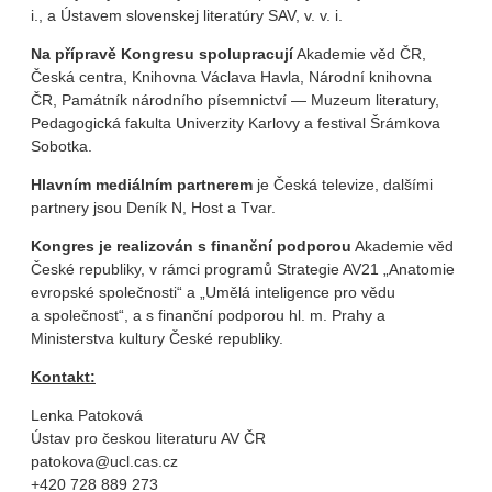
i., a Ústavem slovenskej literatúry SAV, v. v. i.
Na přípravě Kongresu spolupracují
Akademie věd ČR,
Česká centra, Knihovna Václava Havla, Národní knihovna
ČR, Památník národního písemnictví — Muzeum literatury,
Pedagogická fakulta Univerzity Karlovy a festival Šrámkova
Sobotka.
Hlavním mediálním partnerem
je Česká televize, dalšími
partnery jsou Deník N, Host a Tvar.
Kongres je realizován s finanční podporou
Akademie věd
České republiky, v rámci programů Strategie AV21 „Anatomie
evropské společnosti“ a „Umělá inteligence pro vědu
a společnost“, a s finanční podporou hl. m. Prahy a
Ministerstva kultury České republiky.
Konta
kt:
Lenka Patoková
Ústav pro českou literaturu AV ČR
patokova@ucl.cas.cz
+420 728 889 273