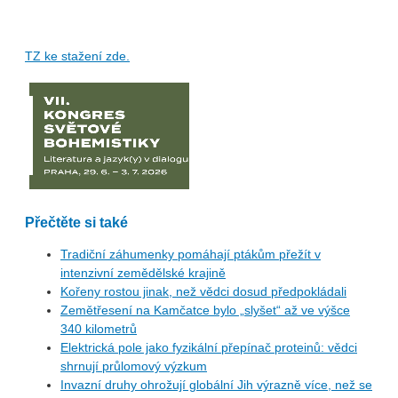
TZ ke stažení zde.
Přečtěte si také
Tradiční záhumenky pomáhají ptákům přežít v
intenzivní zemědělské krajině
Kořeny rostou jinak, než vědci dosud předpokládali
Zemětřesení na Kamčatce bylo „slyšet“ až ve výšce
340 kilometrů
Elektrická pole jako fyzikální přepínač proteinů: vědci
shrnují průlomový výzkum
Invazní druhy ohrožují globální Jih výrazně více, než se