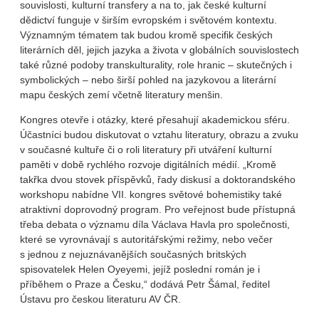
souvislosti, kulturní transfery a na to, jak české kulturní
dědictví funguje v širším evropském i světovém kontextu.
Významným tématem tak budou kromě specifik českých
literárních děl, jejich jazyka a života v globálních souvislostech
také různé podoby transkulturality, role hranic – skutečných i
symbolických – nebo širší pohled na jazykovou a literární
mapu českých zemí včetně literatury menšin.
Kongres otevře i otázky, které přesahují akademickou sféru.
Účastníci budou diskutovat o vztahu literatury, obrazu a zvuku
v současné kultuře či o roli literatury při utváření kulturní
paměti v době rychlého rozvoje digitálních médií. „Kromě
takřka dvou stovek příspěvků, řady diskusí a doktorandského
workshopu nabídne VII. kongres světové bohemistiky také
atraktivní doprovodný program. Pro veřejnost bude přístupná
třeba debata o významu díla Václava Havla pro společnosti,
které se vyrovnávají s autoritářskými režimy, nebo večer
s jednou z nejuznávanějších současných britských
spisovatelek Helen Oyeyemi, jejíž poslední román je i
příběhem o Praze a Česku,“ dodává Petr Šámal, ředitel
Ústavu pro českou literaturu AV ČR.