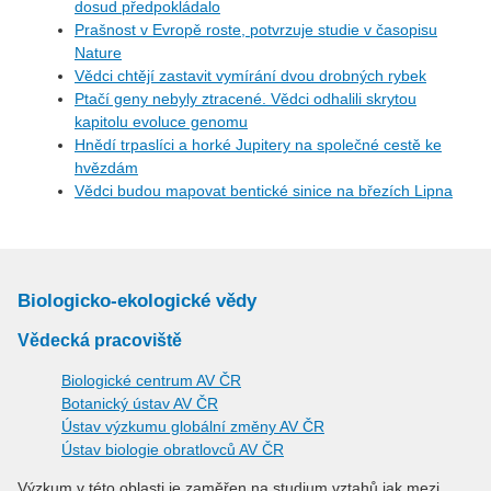
dosud předpokládalo
Prašnost v Evropě roste, potvrzuje studie v časopisu
Nature
Vědci chtějí zastavit vymírání dvou drobných rybek
Ptačí geny nebyly ztracené. Vědci odhalili skrytou
kapitolu evoluce genomu
Hnědí trpaslíci a horké Jupitery na společné cestě ke
hvězdám
Vědci budou mapovat bentické sinice na březích Lipna
Biologicko-ekologické vědy
Vědecká pracoviště
Biologické centrum AV ČR
Botanický ústav AV ČR
Ústav výzkumu globální změny AV ČR
Ústav biologie obratlovců AV ČR
Výzkum v této oblasti je zaměřen na studium vztahů jak mezi