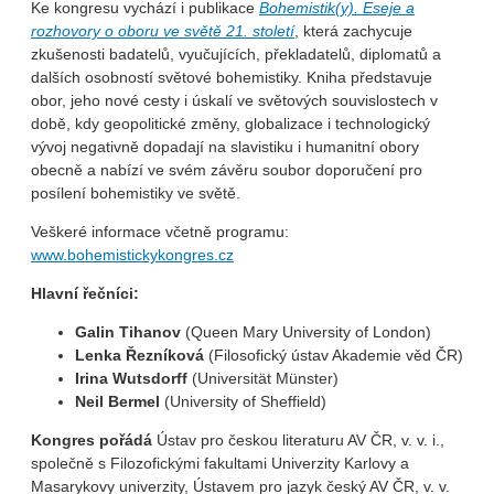
Ke kongresu vychází i publikace
Bohemistik(y). Eseje a
rozhovory o oboru ve světě 21. století
, která zachycuje
zkušenosti badatelů, vyučujících, překladatelů, diplomatů a
dalších osobností světové bohemistiky. Kniha představuje
obor, jeho nové cesty i úskalí ve světových souvislostech v
době, kdy geopolitické změny, globalizace i technologický
vývoj negativně dopadají na slavistiku i humanitní obory
obecně a nabízí ve svém závěru soubor doporučení pro
posílení bohemistiky ve světě.
Veškeré informace včetně programu:
www.bohemistickykongres.cz
Hlavní řečníci:
Galin Tihanov
(Queen Mary University of London)
Lenka Řezníková
(Filosofický ústav Akademie věd ČR)
Irina Wutsdorff
(Universität Münster)
Neil Bermel
(University of Sheffield)
Kongres pořádá
Ústav pro českou literaturu AV ČR, v. v. i.,
společně s Filozofickými fakultami Univerzity Karlovy a
Masarykovy univerzity, Ústavem pro jazyk český AV ČR, v. v.