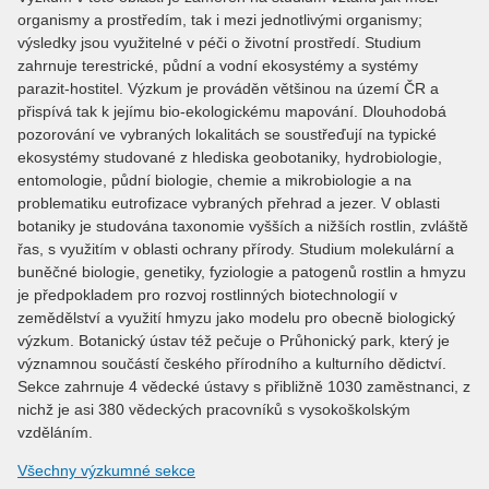
organismy a prostředím, tak i mezi jednotlivými organismy;
výsledky jsou využitelné v péči o životní prostředí. Studium
zahrnuje terestrické, půdní a vodní ekosystémy a systémy
parazit-hostitel. Výzkum je prováděn většinou na území ČR a
přispívá tak k jejímu bio-ekologickému mapování. Dlouhodobá
pozorování ve vybraných lokalitách se soustřeďují na typické
ekosystémy studované z hlediska geobotaniky, hydrobiologie,
entomologie, půdní biologie, chemie a mikrobiologie a na
problematiku eutrofizace vybraných přehrad a jezer. V oblasti
botaniky je studována taxonomie vyšších a nižších rostlin, zvláště
řas, s využitím v oblasti ochrany přírody. Studium molekulární a
buněčné biologie, genetiky, fyziologie a patogenů rostlin a hmyzu
je předpokladem pro rozvoj rostlinných biotechnologií v
zemědělství a využití hmyzu jako modelu pro obecně biologický
výzkum. Botanický ústav též pečuje o Průhonický park, který je
významnou součástí českého přírodního a kulturního dědictví.
Sekce zahrnuje 4 vědecké ústavy s přibližně 1030 zaměstnanci, z
nichž je asi 380 vědeckých pracovníků s vysokoškolským
vzděláním.
Všechny výzkumné sekce