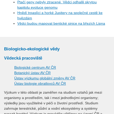
Ptačí geny nebyly ztracené. Vědci odhalili skrytou
kapitolu evoluce genomu
Hnědí trpaslíci a horké Jupitery na společné cestě ke
hvězdám
Vědci budou mapovat bentické sinice na březích Lipna
Biologicko-ekologické vědy
Vědecká pracoviště
Biologické centrum AV ČR
Botanický ústav AV ČR
Ústav výzkumu globální změny AV ČR
Ústav biologie obratlovců AV ČR
Výzkum v této oblasti je zaměřen na studium vztahů jak mezi
organismy a prostředím, tak i mezi jednotlivými organismy;
výsledky jsou využitelné v péči o životní prostředí. Studium
zahrnuje terestrické, půdní a vodní ekosystémy a systémy
parazit-hostitel. Výzkum je prováděn většinou na území ČR a