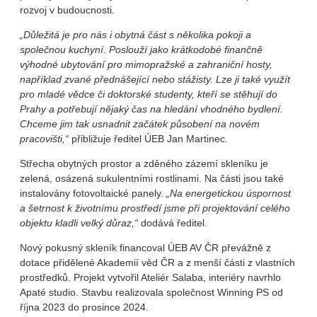
rozvoj v budoucnosti.
„Důležitá je pro nás i obytná část s několika pokoji a
společnou kuchyní. Poslouží jako krátkodobé finančně
výhodné ubytování pro mimopražské a zahraniční hosty,
například zvané přednášející nebo stážisty. Lze ji také využít
pro mladé vědce či doktorské studenty, kteří se stěhují do
Prahy a potřebují nějaký čas na hledání vhodného bydlení.
Chceme jim tak usnadnit začátek působení na novém
pracovišti,“
přibližuje ředitel ÚEB Jan Martinec.
Střecha obytných prostor a zděného zázemí skleníku je
zelená, osázená sukulentními rostlinami. Na části jsou také
instalovány fotovoltaické panely.
„Na energetickou úspornost
a šetrnost k životnímu prostředí jsme při projektování celého
objektu kladli velký důraz,“
dodává ředitel.
Nový pokusný skleník financoval ÚEB AV ČR převážně z
dotace přidělené Akademií věd ČR a z menší části z vlastních
prostředků. Projekt vytvořil Ateliér Salaba, interiéry navrhlo
Apaté studio. Stavbu realizovala společnost Winning PS od
října 2023 do prosince 2024.