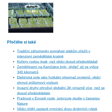
Přečtěte si také
Tradiční záhumenky pomáhají ptákům přežít v
intenzivní zemědělské krajině
Kořeny rostou jinak, než vědci dosud předpokládali
Zemětřesení na Kamčatce bylo „slyšet“ až ve výšce
340 kilometrů
Elektrická pole jako fyzikální přepínač proteinů: vědci
shrnují průlomový výzkum
Invazní druhy ohrožují globální Jih výrazně více, než se
dosud předpokládalo
Prašnost v Evropě roste, potvrzuje studie v časopisu
Nature
Vědci chtějí zastavit vymírání dvou drobných rybek