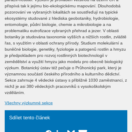
přispívá tak k jejímu bio-ekologickému mapování. Dlouhodobá
pozorování ve vybraných lokalitách se soustřeďují na typické
ekosystémy studované z hlediska geobotaniky, hydrobiologie,
entomologie, půdní biologie, chemie a mikrobiologie a na
problematiku eutrofizace vybraných přehrad a jezer. V oblasti
botaniky je studována taxonomie vyšších a nižších rostlin, zvláště
řas, s využitím v oblasti ochrany přírody. Studium molekulární a
buněčné biologie, genetiky, fyziologie a patogenů rostlin a hmyzu
je předpokladem pro rozvoj rostlinných biotechnologií v
zemědělství a využití hmyzu jako modelu pro obecně biologický
výzkum. Botanický ústav též pečuje o Průhonický park, který je
významnou součástí českého přírodního a kulturního dědictví.
Sekce zahrnuje 4 vědecké ústavy s přibližně 1030 zaměstnanci, z
nichž je asi 380 vědeckých pracovníků s vysokoškolským
vzděláním.
Všechny výzkumné sekce
Sdílet tento článek