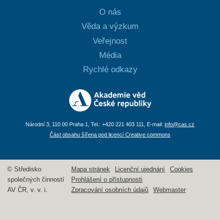
O nás
Věda a výzkum
Veřejnost
Média
Rychlé odkazy
Národní 3, 110 00 Praha 1, Tel.: +420 221 403 111, E-mail:
info@cas.cz
Část obsahu šířena pod licencí Creative commons
© Středisko
Mapa stránek
Licenční ujednání
Cookies
společných činností
Prohlášení o přístupnosti
AV ČR, v. v. i.
Zpracování osobních údajů
Webmaster