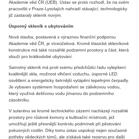
Akademie věd ČR (ÚEB). Ústav se proto rozhodl, že na svém
pracovišti v Praze-Lysolajích nahradí stávající, technologicky
již zastaralý skleník novým.
Úsporný skleník s ubytováním
Nová stavba, postavená s výraznou finanční podporou
Akademie věd ČR, je víceúčelová. Kromě klasické skleníkové
konstrukce má také rozsáhlé podzemní prostory a část, která
slouží pro krátkodobé ubytování.
Samotný skleník má proti svému předchůdci řadu vylepšení:
kvalitnější skla, možnost vlhčení vzduchu, úsporné LED
osvětlení a energeticky šetrnější vytápění tepelnými čerpadly.
Je vybaven systémem hospodaření se zálivkovou vodou,
který využívá dešťovou vodu jímanou do podzemního
zásobníku.
V suterénu se kromě technického zázemí nacházejí rozsáhlé
prostory pro růstové komory a kultivační místnosti, jež
umožňují ještě přesnější kontrolu podmínek při pěstování
pokusných rostlin. Díky tomu ústav uspokojí nejen současné
potřeby vědeckých týmů, ale získává také rezervu pro další