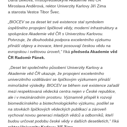
Dana Bilíková, místopředsedkyně Akademie věd ČR
Miroslava Anděrová, rektor Univerzity Karlovy Jiří Zima
a starosta Vestce Tibor Švec.
„BIOCEV se za deset let své existence stal symbolem
úspěšného propojení špičkové vědy, moderní infrastruktury a
spolupráce Akademie věd ČR s Univerzitou Karlovou.
Potvrzuje, že dlouhodobá podpora excelentního výzkumu
přináší objevy a inovace, které posouvají českou vědu na
evropskou i světovou úroveň,“
říká
předseda Akademie věd
ČR Radomír Pánek.
„Deset let společného působení Univerzity Karlovy a
Akademie věd ČR ukazuje, že propojení excelentního
univerzitního vzdělávání se špičkovým výzkumem přináší
mimořádné výsledky. BIOCEV se během své existence zařadil
mezi respektovaná vědecká centra nejen v České republice,
ale i v mezinárodním prostoru. Významně přispěl k rozvoji
biomedicínského a biotechnologického výzkumu, podílel se
na stovkách špičkových vědeckých publikací a zároveň
vychoval novou generaci mladých vědců a odborníků, kteří
budou určovat podobu české vědy v dalších desetiletích,“ říká