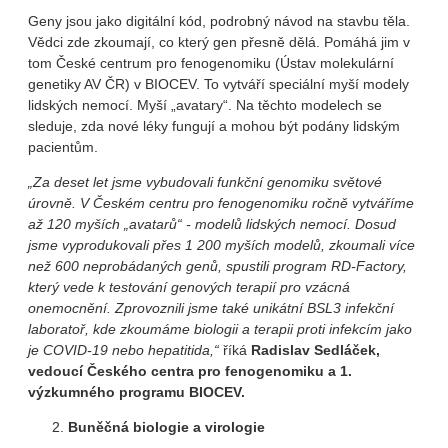
Geny jsou jako digitální kód, podrobný návod na stavbu těla.
Vědci zde zkoumají, co který gen přesně dělá. Pomáhá jim v
tom České centrum pro fenogenomiku (Ústav molekulární
genetiky AV ČR) v BIOCEV. To vytváří speciální myší modely
lidských nemocí. Myší „avatary“. Na těchto modelech se
sleduje, zda nové léky fungují a mohou být podány lidským
pacientům.
„Za deset let jsme vybudovali funkční genomiku světové
úrovně. V Českém centru pro fenogenomiku ročně vytváříme
až 120 myších „avatarů“ - modelů lidských nemocí. Dosud
jsme vyprodukovali přes 1 200 myších modelů, zkoumali více
než 600 neprobádaných genů, spustili program RD
‑Factory,
kter
ý vede k testov
án
í genov
ých terapi
í pro vz
ácn
á
onemocn
ěn
í. Zprovoznili jsme tak
é unik
átn
í BSL3 infek
čn
í
laborato
ř, kde zkoum
áme biologii a terapii proti infekc
ím jako
je COVID-19 nebo hepatitida,“
říká
Radislav Sedláček,
vedoucí Českého centra pro fenogenomiku a 1.
výzkumného programu BIOCEV
.
Buněčná biologie a virologie