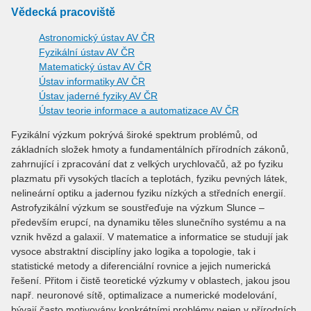
Vědecká pracoviště
Astronomický ústav AV ČR
Fyzikální ústav AV ČR
Matematický ústav AV ČR
Ústav informatiky AV ČR
Ústav jaderné fyziky AV ČR
Ústav teorie informace a automatizace AV ČR
Fyzikální výzkum pokrývá široké spektrum problémů, od
základních složek hmoty a fundamentálních přírodních zákonů,
zahrnující i zpracování dat z velkých urychlovačů, až po fyziku
plazmatu při vysokých tlacích a teplotách, fyziku pevných látek,
nelineární optiku a jadernou fyziku nízkých a středních energií.
Astrofyzikální výzkum se soustřeďuje na výzkum Slunce –
především erupcí, na dynamiku těles slunečního systému a na
vznik hvězd a galaxií. V matematice a informatice se studují jak
vysoce abstraktní disciplíny jako logika a topologie, tak i
statistické metody a diferenciální rovnice a jejich numerická
řešení. Přitom i čistě teoretické výzkumy v oblastech, jakou jsou
např. neuronové sítě, optimalizace a numerické modelování,
bývají často motivovány konkrétními problémy nejen v přírodních