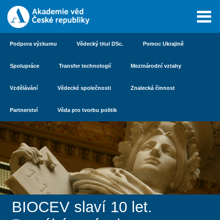
Podpora výzkumu
Vědecký titul DSc.
Pomoc Ukrajině
Spolupráce
Transfer technologií
Mezinárodní vztahy
Vzdělávání
Vědecké společnosti
Znalecká činnost
Partnerství
Věda pro tvorbu politik
BIOCEV slaví 10 let.