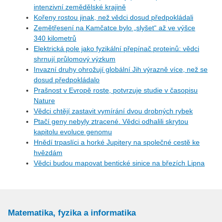
intenzivní zemědělské krajině
Kořeny rostou jinak, než vědci dosud předpokládali
Zemětřesení na Kamčatce bylo „slyšet“ až ve výšce
340 kilometrů
Elektrická pole jako fyzikální přepínač proteinů: vědci
shrnují průlomový výzkum
Invazní druhy ohrožují globální Jih výrazně více, než se
dosud předpokládalo
Prašnost v Evropě roste, potvrzuje studie v časopisu
Nature
Vědci chtějí zastavit vymírání dvou drobných rybek
Ptačí geny nebyly ztracené. Vědci odhalili skrytou
kapitolu evoluce genomu
Hnědí trpaslíci a horké Jupitery na společné cestě ke
hvězdám
Vědci budou mapovat bentické sinice na březích Lipna
Matematika, fyzika a informatika