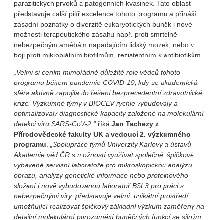
parazitických prvoků a patogenních kvasinek. Tato oblast
představuje další pilíř excelence tohoto programu a přináší
zásadní poznatky o diverzitě eukaryotických buněk i nové
možnosti terapeutického zásahu např. proti smrtelně
nebezpečným amébám napadajícím lidský mozek, nebo v
boji proti mikrobiálním biofilmům, rezistentním k antibiotikům.
„Velmi si cením mimořádně důležité role vědců tohoto
programu během pandemie COVID
‑19, kdy se akademick
á
sf
éra aktivn
ě zapojila do
ře
šen
í bezprecedentn
í zdravotnick
é
krize. V
ýzkumn
é t
ýmy v BIOCEV rychle vybudovaly a
optimalizovaly diagnostick
é kapacity založené na molekulární
detekci viru SARS
‑CoV
‑2,“
říká
Jan Tachezy z
P
řírodov
ědeck
é fakulty UK a vedouc
í 2. v
ýzkumn
ého
programu
.
„Spolupr
áce t
ým
ů Univerzity Karlovy a
ústav
ů
Akademie v
ěd
ČR s mo
žnost
í vyu
žívat spole
čn
é,
špi
čkov
ě
vybaven
é servisn
í laborato
ře pro mikroskopickou analýzu
obrazu, analýzy genetické informace nebo proteinového
složení i nově vybudovanou laboratoř BSL3 pro práci s
nebezpečnými viry, představuje velmi unikátní prostředí,
umožňující realizovat špičkový základní výzkum zaměřený na
detailní molekulární porozumění buněčných funkcí se silným