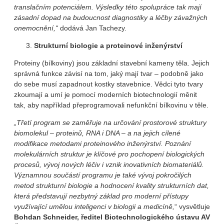
translačním potenciálem. Výsledky této spolupráce tak mají
zásadní dopad na budoucnost diagnostiky a léčby závažných
onemocnění,“
dodává Jan Tachezy.
Strukturní biologie a proteinové inženýrství
Proteiny (bílkoviny) jsou základní stavební kameny těla. Jejich
správná funkce závisí na tom, jaký mají tvar – podobně jako
do sebe musí zapadnout kostky stavebnice. Vědci tyto tvary
zkoumají a umí je pomocí moderních biotechnologií měnit
tak, aby například přeprogramovali nefunkční bílkovinu v těle.
„Třetí program se zaměřuje na určování prostorové struktury
biomolekul – proteinů, RNA i DNA – a na jejich cílené
modifikace metodami proteinového inženýrství. Poznání
molekulárních struktur je klíčové pro pochopení biologických
procesů, vývoj nových léčiv i vznik inovativních biomateriálů.
Významnou součástí programu je také vývoj pokročilých
metod strukturní biologie a hodnocení kvality strukturních dat,
která představují nezbytný základ pro moderní přístupy
využívající umělou inteligenci v biologii a medicíně,
“ vysvětluje
Bohdan Schneider, ředitel Biotechnologického ústavu AV