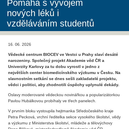
Pomáhá s vývojem
nových léků i
vzděláváním studentů
16. 06. 2026
Vědecké centrum BIOCEV ve Vestci u Prahy slaví desáté
narozeniny. Společný projekt Akademie věd ČR a
Univerzity Karlovy za tu dobu vyrostl v jedno z
největších center biomedicínského výzkumu v Česku. Na
slavnostním setkání se dnes sešli zakladatelé projektu,
vědci i politici, aby zhodnotili úspěchy uplynulé dekády.
Oslavy moderované vědeckou novinářkou a popularizátorkou
Pavlou Hubálkovou probíhaly ve třech panelech.
V prvním bloku vystoupila hejtmanka Středočeského kraje
Petra Pecková, vrchní ředitelka sekce vysokého školství, vědy
a výzkumu z Ministerstva školství, mládeže a tělovýchovy