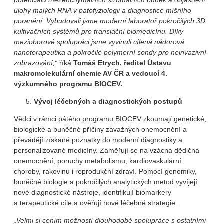
potenciálu mezenchymálních stromálních buněk a objasnění
úlohy malých RNA v patofyziologii a diagnostice míšního
poranění. Vybudovali jsme moderní laboratoř pokročilých 3D
kultivačních systémů pro translační biomedicínu. Díky
mezioborové spolupráci jsme vyvinuli cílená nádorová
nanoterapeutika a pokročilé polymerní sondy pro neinvazivní
zobrazování,“
říká
Tomáš Etrych, ředitel Ústavu
makromolekulární chemie AV ČR a vedoucí 4.
výzkumného programu BIOCEV.
Vývoj léčebných a diagnostických postupů
Vědci v rámci pátého programu BIOCEV zkoumají genetické,
biologické a buněčné příčiny závažných onemocnění a
převádějí získané poznatky do moderní diagnostiky a
personalizované medicíny. Zaměřují se na vzácná dědičná
onemocnění, poruchy metabolismu, kardiovaskulární
choroby, rakovinu i reprodukční zdraví. Pomocí genomiky,
buněčné biologie a pokročilých analytických metod vyvíjejí
nové diagnostické nástroje, identifikují biomarkery
a terapeutické cíle a ověřují nové léčebné strategie.
„Velmi si cením možností dlouhodobé spolupráce s ostatními