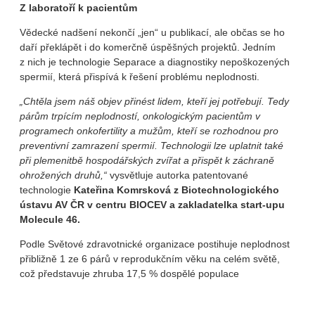
Z laboratoří k pacientům
Vědecké nadšení nekončí „jen“ u publikací, ale občas se ho
daří překlápět i do komerčně úspěšných projektů. Jedním
z nich je technologie Separace a diagnostiky nepoškozených
spermií, která přispívá k řešení problému neplodnosti.
„Chtěla jsem náš objev přinést lidem, kteří jej potřebují. Tedy
párům trpícím neplodností, onkologickým pacientům v
programech onkofertility a mužům, kteří se rozhodnou pro
preventivní zamrazení spermií. Technologii lze uplatnit také
při plemenitbě hospodářských zvířat a přispět k záchraně
ohrožených druhů,“
vysvětluje autorka patentované
technologie
Kateřina Komrsková z Biotechnologického
ústavu AV ČR v centru BIOCEV a zakladatelka start-upu
Molecule 46.
Podle Světové zdravotnické organizace postihuje neplodnost
přibližně 1 ze 6 párů v reprodukčním věku na celém světě,
což představuje zhruba 17,5 % dospělé populace