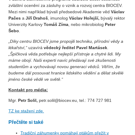
zvláštní ocenění za zásluhy o vznik a rozvoj centra BIOCEV.
Mezi nimi například bývalí předsedové Akademie věd
Václav
Pačes
a
Jiří Drahoš
, imunolog
Václav Hořejší,
bývalý rektor
Univerzity Karlovy
Tomáš Zíma
, nebo mikrobiolog
Peter
Šebo
.
„Díky centru BIOCEV jsme propojili techniku, přírodní vědy a
lékařství,“
uzavírá
vědecký ředitel Pavel Martásek
.
„Špičková věda potřebuje nejlepší přístroje a chytré lidi. My
máme obojí. Naši experti navíc předávají své zkušenosti
studentům a vychovávají novou generaci vědců. Věřím, že
budeme dál posouvat hranice lidského vědění a dělat skvělé
jméno české vědě ve světě.“
Kontakt pro média:
Mgr.
Petr Solil,
petr.solil@biocev.eu, tel.: 774 727 981
TZ ke stažení zde.
Přečtěte si také
Tradiční záhumenky pomáhají ptákům přežít v