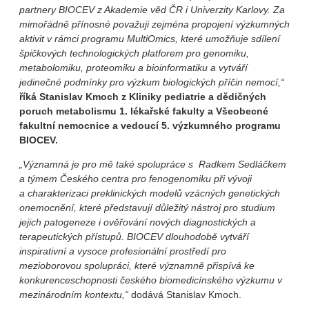
partnery BIOCEV z Akademie věd ČR i Univerzity Karlovy. Za
mimořádně přínosné považuji zejména propojení výzkumných
aktivit v rámci programu MultiOmics, které umožňuje sdílení
špičkových technologických platforem pro genomiku,
metabolomiku, proteomiku a bioinformatiku a vytváří
jedinečné podmínky pro výzkum biologických příčin nemocí,“
říká Stanislav Kmoch z Kliniky pediatrie a dědičných
poruch metabolismu 1. lékařské fakulty a Všeobecné
fakultní nemocnice
a vedoucí 5. výzkumného programu
BIOCEV.
„Významná je pro mě také spolupráce s Radkem Sedláčkem
a týmem Českého centra pro fenogenomiku při vývoji
a charakterizaci preklinických modelů vzácných genetických
onemocnění, které představují důležitý nástroj pro studium
jejich patogeneze i ověřování nových diagnostických a
terapeutických přístupů. BIOCEV dlouhodobě vytváří
inspirativní a vysoce profesionální prostředí pro
mezioborovou spolupráci, které významně přispívá ke
konkurenceschopnosti českého biomedicínského výzkumu v
mezinárodním kontextu,“
dodává Stanislav Kmoch.