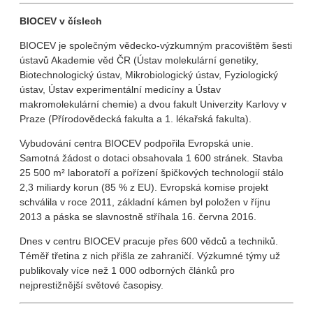
BIOCEV v číslech
BIOCEV je společným vědecko-výzkumným pracovištěm šesti
ústavů Akademie věd ČR (Ústav molekulární genetiky,
Biotechnologický ústav, Mikrobiologický ústav, Fyziologický
ústav, Ústav experimentální medicíny a Ústav
makromolekulární chemie) a dvou fakult Univerzity Karlovy v
Praze (Přírodovědecká fakulta a 1. lékařská fakulta).
Vybudování centra BIOCEV podpořila Evropská unie.
Samotná žádost o dotaci obsahovala 1 600 stránek. Stavba
25 500 m² laboratoří a pořízení špičkových technologií stálo
2,3 miliardy korun (85 % z EU). Evropská komise projekt
schválila v roce 2011, základní kámen byl položen v říjnu
2013 a páska se slavnostně stříhala 16. června 2016.
Dnes v centru BIOCEV pracuje přes 600 vědců a techniků.
Téměř třetina z nich přišla ze zahraničí. Výzkumné týmy už
publikovaly více než 1 000 odborných článků pro
nejprestižnější světové časopisy.