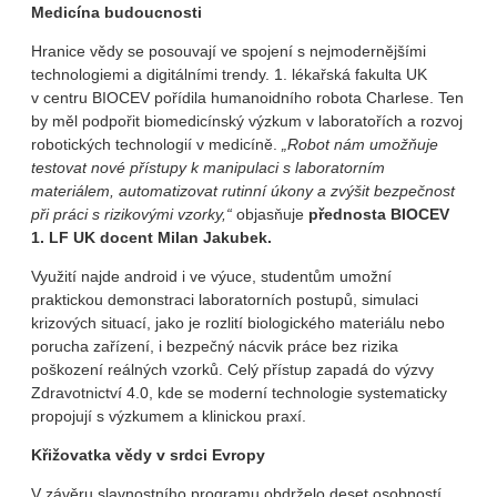
Medicína budoucnosti
Hranice vědy se posouvají ve spojení s nejmodernějšími
technologiemi a digitálními trendy. 1. lékařská fakulta UK
v centru BIOCEV pořídila humanoidního robota Charlese. Ten
by měl podpořit biomedicínský výzkum v laboratořích a rozvoj
robotických technologií v medicíně.
„Robot nám umožňuje
testovat nové přístupy k manipulaci s laboratorním
materiálem, automatizovat rutinní úkony a zvýšit bezpečnost
při práci s rizikovými vzorky,“
objasňuje
přednosta BIOCEV
1. LF UK docent Milan Jakubek.
Využití najde android i ve výuce, studentům umožní
praktickou demonstraci laboratorních postupů, simulaci
krizových situací, jako je rozlití biologického materiálu nebo
porucha zařízení, i bezpečný nácvik práce bez rizika
poškození reálných vzorků. Celý přístup zapadá do výzvy
Zdravotnictví 4.0, kde se moderní technologie systematicky
propojují s výzkumem a klinickou praxí.
Křižovatka vědy v srdci Evropy
V závěru slavnostního programu obdrželo deset osobností