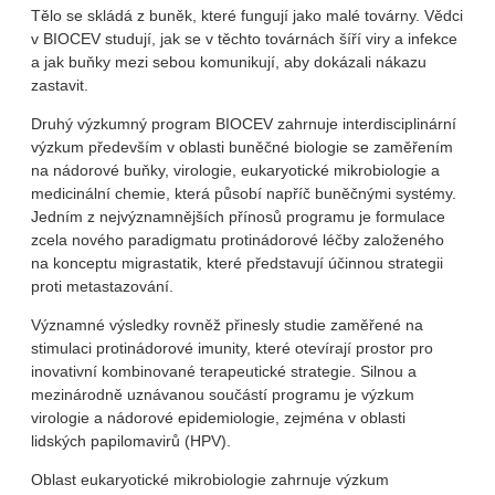
Tělo se skládá z buněk, které fungují jako malé továrny. Vědci
v BIOCEV studují, jak se v těchto továrnách šíří viry a infekce
a jak buňky mezi sebou komunikují, aby dokázali nákazu
zastavit.
Druhý výzkumný program BIOCEV zahrnuje interdisciplinární
výzkum především v oblasti buněčné biologie se zaměřením
na nádorové buňky, virologie, eukaryotické mikrobiologie a
medicinální chemie, která působí napříč buněčnými systémy.
Jedním z nejvýznamnějších přínosů programu je formulace
zcela nového paradigmatu protinádorové léčby založeného
na konceptu migrastatik, které představují účinnou strategii
proti metastazování.
Významné výsledky rovněž přinesly studie zaměřené na
stimulaci protinádorové imunity, které otevírají prostor pro
inovativní kombinované terapeutické strategie. Silnou a
mezinárodně uznávanou součástí programu je výzkum
virologie a nádorové epidemiologie, zejména v oblasti
lidských papilomavirů (HPV).
Oblast eukaryotické mikrobiologie zahrnuje výzkum