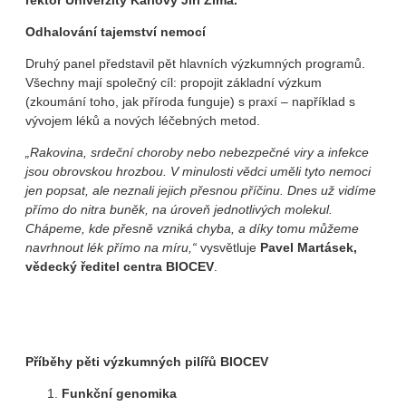
rektor Univerzity Karlovy Jiří Zima.
Odhalování tajemství nemocí
Druhý panel představil pět hlavních výzkumných programů.
Všechny mají společný cíl: propojit základní výzkum
(zkoumání toho, jak příroda funguje) s praxí – například s
vývojem léků a nových léčebných metod.
„Rakovina, srdeční choroby nebo nebezpečné viry a infekce
jsou obrovskou hrozbou. V minulosti vědci uměli tyto nemoci
jen popsat, ale neznali jejich přesnou příčinu. Dnes už vidíme
přímo do nitra buněk, na úroveň jednotlivých molekul.
Chápeme, kde přesně vzniká chyba, a díky tomu můžeme
navrhnout lék přímo na míru,“
vysvětluje
Pavel Martásek,
vědecký ředitel centra BIOCEV
.
Příběhy pěti výzkumných pilířů BIOCEV
Funkční genomika