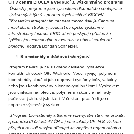
ČR
v centru BIOCEV a vedoucí 3. výzkumného programu
.
„
Úspěchy programu jsou výsledkem dlouhodobé spolupráce
výzkumných týmů z partnerských institucí BIOCEV.
Přirozeným integračním centrem tohoto úsilí je Centrum
molekulární struktury, součást evropské výzkumné
infrastruktury Instruct-ERIC, které poskytuje přístup ke
špičkovým technologiím a expertize v oblasti strukturní
biologie,“
dodává Bohdan Schneider.
Biomateriály a tkáňové inženýrství
Program navazuje na slavného českého vynálezce
kontaktních čoček Ottu Wichterle. Vědci vyvíjejí polymerní
biomateriály sloužící jako dopravní systémy léčiv, vakcíny
nebo jsou kombinovány s kmenovými buňkami. Výsledkem
jsou unikátní nanoléčiva, polymerní vakcíny a náhrady
poškozených lidských tkání. V českém prostředí jde o
naprosto výjimečný výzkum.
„Program Biomateriály a tkáňové inženýrství staví na unikátní
spolupráci tří ústavů AV ČR a jedné fakulty UK. Náš výzkum
přispěl k rozvoji nových přístupů ke zlepšení regeneračního