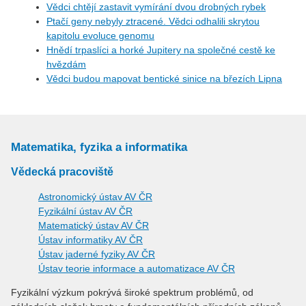
Vědci chtějí zastavit vymírání dvou drobných rybek
Ptačí geny nebyly ztracené. Vědci odhalili skrytou
kapitolu evoluce genomu
Hnědí trpaslíci a horké Jupitery na společné cestě ke
hvězdám
Vědci budou mapovat bentické sinice na březích Lipna
Matematika, fyzika a informatika
Vědecká pracoviště
Astronomický ústav AV ČR
Fyzikální ústav AV ČR
Matematický ústav AV ČR
Ústav informatiky AV ČR
Ústav jaderné fyziky AV ČR
Ústav teorie informace a automatizace AV ČR
Fyzikální výzkum pokrývá široké spektrum problémů, od