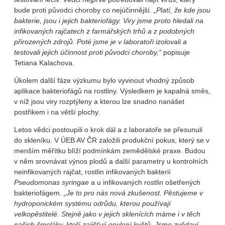
bude proti původci choroby co nejúčinnější
. „Platí, že kde jsou
bakterie, jsou i jejich bakteriofágy. Viry jsme proto hledali na
infikovaných rajčatech z farmářských trhů a z podobných
přirozených zdrojů. Poté jsme je v laboratoři izolovali a
testovali jejich účinnost proti původci choroby,“
popisuje
Tetiana Kalachova.
Úkolem další fáze výzkumu bylo vyvinout vhodný způsob
aplikace bakteriofágů na rostliny. Výsledkem je kapalná směs,
v níž jsou viry rozptýleny a kterou lze snadno nanášet
postřikem i na větší plochy.
Letos vědci postoupili o krok dál a z laboratoře se přesunuli
do skleníku. V ÚEB AV ČR založili produkční pokus, který se v
menším měřítku blíží podmínkám zemědělské praxe. Budou
v něm srovnávat výnos plodů a další parametry u kontrolních
neinfikovaných rajčat, rostlin infikovaných bakterií
Pseudomonas syringae
a u infikovaných rostlin ošetřených
bakteriofágem.
„Je to pro nás nová zkušenost. Pěstujeme v
hydroponickém systému odrůdu, kterou používají
velkopěstitelé. Stejně jako v jejich sklenících máme i v těch
našich čmeláky, kteří zajišťují opylení květů. Jsme zvědaví,