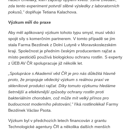
zda tento experiment potvrdí slibné výsledky z laboratorních
pokusů,“
doplňuje Tetiana Kalachova.
Výzkum míří do praxe
Aby měl aplikovaný výzkum tohoto typu smysl, musí vědci
spojit síly s komerčním partnerem. V tomto případě se jím
stala Farma Bezdínek z Dolní Lutyně v Moravskoslezském
kraji. Společnost je předním českým producentem rajčat a
místo pesticidů používá biologickou ochranu rostlin. S experty
z ÚEB AV ČR spolupracuje již několik let.
„Spolupráce s Akademií věd ČR je pro nás důležitá hlavně
proto, že propojuje vědecký výzkum s reálnou praxí ve
skleníkové produkci rajčat. Díky tomuto výzkumu hledáme
šetrnější a efektivnější způsoby ochrany rostlin proti
bakteriálním chorobám, což může mít velký přínos pro
budoucnost moderního pěstování,“
říká rostlinolékař Farmy
Bezdínek Václav Psota.
Výzkum byl v předchozích letech financován z grantu
Technologické agentury ČR a několika dalších menších