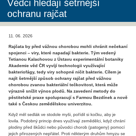
Vědci hledají šetrnější
ochranu rajčat
11. 06. 2026
Rajčata by před vážnou chorobou mohli chránit nečekaní
spojenci – viry, které napadají bakterie. Tým vedený
Tetianou Kalachovou z Ústavu experimentální botaniky
Akademie věd ČR vyvíjí technologii využívající
bakteriofágy, tedy viry schopné ničit bakterie. Cílem je
najít šetrnější způsob ochrany rajčat před vážnou
chorobou zvanou bakteriální tečkovitost, která může
výrazně snížit výnos plodů. Na zavedení metody do
pěstitelské praxe spolupracují s Farmou Bezdínek a nově
také s Českou zemědělskou univerzitou.
Když měl sedlák ve stodole myši, pořídil si kočku, aby je
lovila. Podobný princip dnes využívají zemědělci, když chrání
plodiny před škůdci nebo původci chorob (patogeny) pomocí
jejich přirozených nepřátel. Proti některým druhům hmyzu se