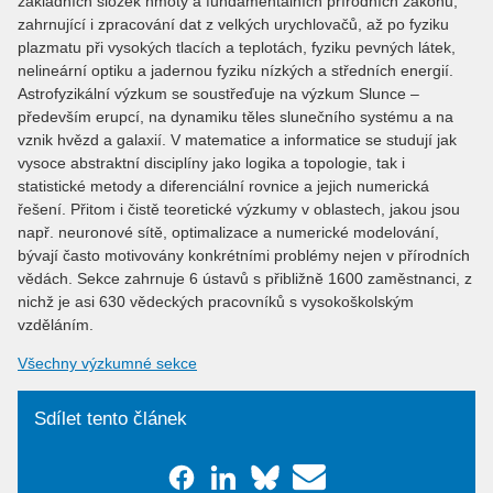
základních složek hmoty a fundamentálních přírodních zákonů,
zahrnující i zpracování dat z velkých urychlovačů, až po fyziku
plazmatu při vysokých tlacích a teplotách, fyziku pevných látek,
nelineární optiku a jadernou fyziku nízkých a středních energií.
Astrofyzikální výzkum se soustřeďuje na výzkum Slunce –
především erupcí, na dynamiku těles slunečního systému a na
vznik hvězd a galaxií. V matematice a informatice se studují jak
vysoce abstraktní disciplíny jako logika a topologie, tak i
statistické metody a diferenciální rovnice a jejich numerická
řešení. Přitom i čistě teoretické výzkumy v oblastech, jakou jsou
např. neuronové sítě, optimalizace a numerické modelování,
bývají často motivovány konkrétními problémy nejen v přírodních
vědách. Sekce zahrnuje 6 ústavů s přibližně 1600 zaměstnanci, z
nichž je asi 630 vědeckých pracovníků s vysokoškolským
vzděláním.
Všechny výzkumné sekce
Sdílet tento článek