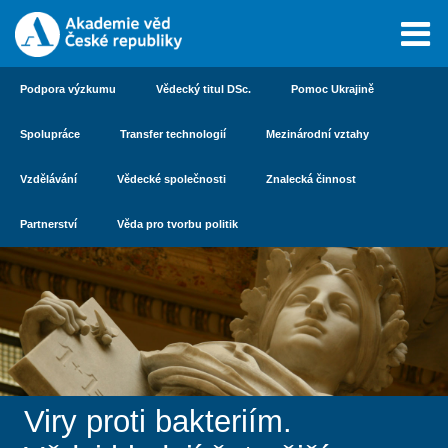
Podpora výzkumu
Vědecký titul DSc.
Pomoc Ukrajině
Spolupráce
Transfer technologií
Mezinárodní vztahy
Vzdělávání
Vědecké společnosti
Znalecká činnost
Partnerství
Věda pro tvorbu politik
Viry proti bakteriím.