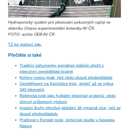
Hydroponický systém pro pěstování pokusných rajčat ve
skleníku Ústavu experimentální botaniky AV ČR.
FOTO: archiv ÚEB AV ČR
TZ ke stažení zde.
Přečtěte si také
Tradiční záhumenky pomáhají ptákům přežít v
intenzivní zemědělské krajině
Kořeny rostou jinak, než vědci dosud předpokládali
Zemětřesení na Kamčatce bylo „slyšet“ až ve výšce
340 kilometrů
Elektrická pole jako fyzikální přepínač proteinů: vědci
shrnují průlomový výzkum
Invazní druhy ohrožují globální Jih výrazně více, než se
dosud předpokládalo
Prašnost v Evropě roste, potvrzuje studie v časopisu
Nature