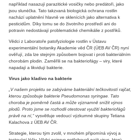
například nasazují parazitické vosičky nebo predátoři, jako
jsou slunéčka. Tato takzvaná biologická ochrana rostlin
nachází uplatnění hlavně ve sklenících jako alternativa k
pesticidům. Díky tomu se do životního prostředí ani do
potravin nedostávají problematické chemikálie z postřiků.
Vědci z Laboratoře patofyziologie rostlin v Ústavu
experimentální botaniky Akademie věd ČR (ÚEB AV ČR) nyní
ověřují, zda lze stejným způsobem bojovat i proti bakteriálním
chorobám plodin. Zaměřili se na bakteriofágy – viry, které
napadají a likvidují bakterie.
Virus jako kladivo na bakterie
„V našem projektu se zabýváme bakteriální tečkovitostí rajčat,
kterou způsobuje bakterie Pseudomonas syringae. Tato
choroba je poměrně častá a může významně snížit výnos
plodů. Proto jsme se rozhodli otestovat využití bakteriofágů
právě na ní,“
vysvětluje vedoucí výzkumné skupiny Tetiana
Kalachova z ÚEB AV ČR.
Strategie, kterou tým zvolil, v mnohém připomíná vývoj a
testování léčiv. Vědci nejprve potřebovali najít virus, který