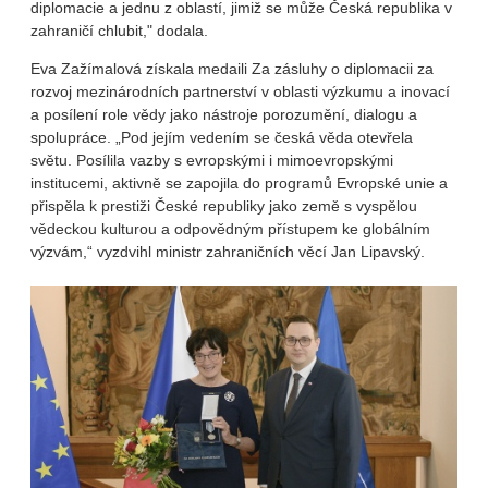
diplomacie a jednu z oblastí, jimiž se může Česká republika v
zahraničí chlubit," dodala.
Eva Zažímalová získala medaili Za zásluhy o diplomacii za
rozvoj mezinárodních partnerství v oblasti výzkumu a inovací
a posílení role vědy jako nástroje porozumění, dialogu a
spolupráce. „Pod jejím vedením se česká věda otevřela
světu. Posílila vazby s evropskými i mimoevropskými
institucemi, aktivně se zapojila do programů Evropské unie a
přispěla k prestiži České republiky jako země s vyspělou
vědeckou kulturou a odpovědným přístupem ke globálním
výzvám,“ vyzdvihl ministr zahraničních věcí Jan Lipavský.