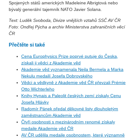
Spojených států amerických Madeleine Albrigtová nebo
bývalý generální tajemník NATO Javier Solana.
Text: Luděk Svoboda, Divize vnějších vztahů SSČ AV ČR
Foto: Ondřej Pýcha a archiv Ministerstva zahraničních věcí
ČR
Přečtěte si také
Cena Europhysics Prize poprvé putuje do Česka,
získali ji vědci z Akademie věd
Akademie věd vyznamenala Neila Bermela a Marka
Nekulu medailí Josefa Dobrovského
Vědci a vědkyně z Akademie věd ČR převzali Prémie
Otto Wichterleho
Knihy Hynais a Paleolit českých zemí získaly Cenu
Josefa Hlávky
Radomír Pánek předal děkovné listy dlouholetým
zaměstnancům Akademie věd
Čtyři osobnosti s mezinárodním renomé získaly
medaile Akademie věd ČR
AV ČR udělila medaile osobnostem, které významně