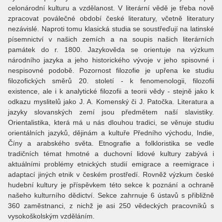
celonárodní kulturu a vzdělanost. V literární vědě je třeba nově
zpracovat poválečné období české literatury, včetně literatury
nezávislé. Naproti tomu klasická studia se soustřeďují na latinské
písemnictví v našich zemích a na soupis našich literárních
památek do r. 1800. Jazykověda se orientuje na výzkum
národního jazyka a jeho historického vývoje v jeho spisovné i
nespisovné podobě. Pozornost filozofie je upřena ke studiu
filozofických směrů 20. století - k fenomenologii, filozofii
existence, ale i k analytické filozofii a teorii vědy - stejně jako k
odkazu myslitelů jako J. A. Komenský či J. Patočka. Literatura a
jazyky slovanských zemí jsou předmětem naší slavistiky.
Orientalistika, která má u nás dlouhou tradici, se věnuje studiu
orientálních jazyků, dějinám a kultuře Předního východu, Indie,
Číny a arabského světa. Etnografie a folkloristika se vedle
tradičních témat hmotné a duchovní lidové kultury zabývá i
aktuálními problémy etnických studií emigrace a reemigrace i
adaptací jiných etnik v českém prostředí. Rovněž výzkum české
hudební kultury je příspěvkem této sekce k poznání a ochraně
našeho kulturního dědictví. Sekce zahrnuje 6 ústavů s přibližně
360 zaměstnanci, z nichž je asi 250 vědeckých pracovníků s
vysokoškolským vzděláním.