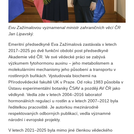
Evu Zažímalovou vyznamenal ministr zahraničních věcí ČR
Jan Lipavský.
Emeritní předsedkyně Eva Zažímalová zastávala v letech
2017–2025 po dvě funkční období post předsedkyně
Akademie věd ČR. Ve své vědecké práci se zabývá
výzkumem fytohormonu auxinu – jeho metabolismem a
molekulárními mechanismy jeho působení a transportu v
rostlinných buňkách. Vystudovala biochemii na
Přírodovědecké fakultě UK v Praze. Od roku 1983 působila v
Ústavu experimentální botaniky ČSAV a později AV ČR jako
vědkyně. Vedla zde v letech 2004–2016 laboratoř
hormonálních regulací u rostlin a v letech 2007–2012 byla
ředitelkou pracoviště. Je autorkou mezinárodně
respektovaných odborných publikací, vedla významné
národní i evropské projekty.
V letech 2021–2025 byla mimo jiné členkou vědeckého