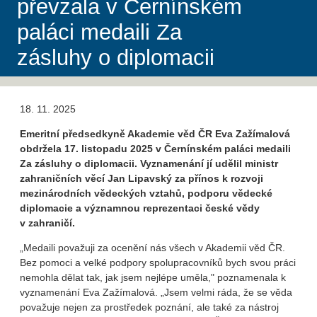
převzala v Černínském
paláci medaili Za
zásluhy o diplomacii
18. 11. 2025
Emeritní předsedkyně Akademie věd ČR Eva Zažímalová
obdržela 17. listopadu 2025 v Černínském paláci medaili
Za zásluhy o diplomacii. Vyznamenání jí udělil ministr
zahraničních věcí Jan Lipavský za přínos k rozvoji
mezinárodních vědeckých vztahů, podporu vědecké
diplomacie a významnou reprezentaci české vědy
v zahraničí.
„Medaili považuji za ocenění nás všech v Akademii věd ČR.
Bez pomoci a velké podpory spolupracovníků bych svou práci
nemohla dělat tak, jak jsem nejlépe uměla," poznamenala k
vyznamenání Eva Zažímalová. „Jsem velmi ráda, že se věda
považuje nejen za prostředek poznání, ale také za nástroj