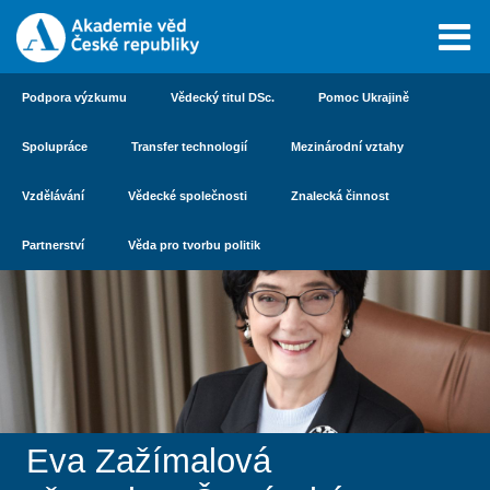
Podpora výzkumu
Vědecký titul DSc.
Pomoc Ukrajině
Spolupráce
Transfer technologií
Mezinárodní vztahy
Vzdělávání
Vědecké společnosti
Znalecká činnost
Partnerství
Věda pro tvorbu politik
Eva Zažímalová