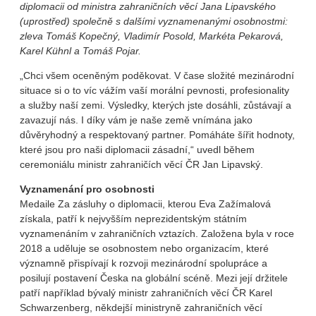
diplomacii od ministra zahraničních věcí Jana Lipavského
(uprostřed) společně s dalšími vyznamenanými osobnostmi:
zleva Tomáš Kopečný, Vladimír Posold, Markéta Pekarová,
Karel Kühnl a Tomáš Pojar.
„Chci všem oceněným poděkovat. V čase složité mezinárodní
situace si o to víc vážím vaší morální pevnosti, profesionality
a služby naší zemi. Výsledky, kterých jste dosáhli, zůstávají a
zavazují nás. I díky vám je naše země vnímána jako
důvěryhodný a respektovaný partner. Pomáháte šířit hodnoty,
které jsou pro naši diplomacii zásadní,“ uvedl během
ceremoniálu ministr zahraničích věcí ČR Jan Lipavský.
Vyznamenání pro osobnosti
Medaile Za zásluhy o diplomacii, kterou Eva Zažímalová
získala, patří k nejvyšším neprezidentským státním
vyznamenáním v zahraničních vztazích. Založena byla v roce
2018 a uděluje se osobnostem nebo organizacím, které
významně přispívají k rozvoji mezinárodní spolupráce a
posilují postavení Česka na globální scéně. Mezi její držitele
patří například bývalý ministr zahraničních věcí ČR Karel
Schwarzenberg, někdejší ministryně zahraničních věcí