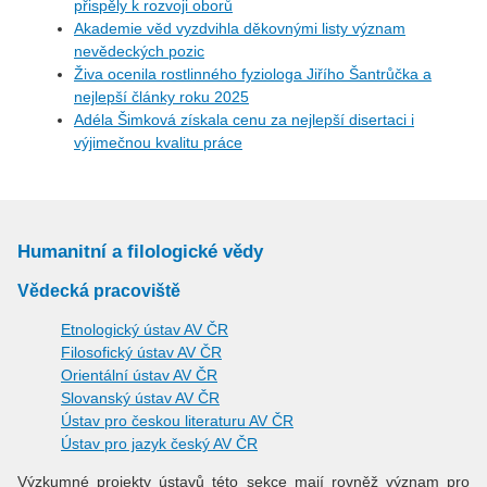
přispěly k rozvoji oborů
Akademie věd vyzdvihla děkovnými listy význam
nevědeckých pozic
Živa ocenila rostlinného fyziologa Jiřího Šantrůčka a
nejlepší články roku 2025
Adéla Šimková získala cenu za nejlepší disertaci i
výjimečnou kvalitu práce
Humanitní a filologické vědy
Vědecká pracoviště
Etnologický ústav AV ČR
Filosofický ústav AV ČR
Orientální ústav AV ČR
Slovanský ústav AV ČR
Ústav pro českou literaturu AV ČR
Ústav pro jazyk český AV ČR
Výzkumné projekty ústavů této sekce mají rovněž význam pro