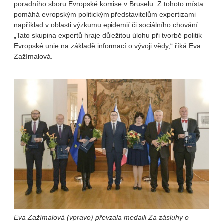
poradního sboru Evropské komise v Bruselu. Z tohoto místa
pomáhá evropským politickým představitelům expertizami
například v oblasti výzkumu epidemií či sociálního chování.
„Tato skupina expertů hraje důležitou úlohu při tvorbě politik
Evropské unie na základě informací o vývoji vědy,“ říká Eva
Zažímalová.
Eva Zažímalová (vpravo) převzala medaili Za zásluhy o