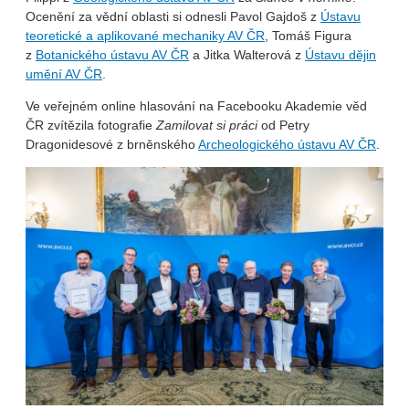
Ocenění za vědní oblasti si odnesli Pavol Gajdoš z
Ústavu
teoretické a aplikované mechaniky AV ČR
, Tomáš Figura
z
Botanického ústavu AV ČR
a Jitka Walterová z
Ústavu dějin
umění AV ČR
.
Ve veřejném online hlasování na Facebooku Akademie věd
ČR zvítězila fotografie
Zamilovat si práci
od Petry
Dragonidesové z brněnského
Archeologického ústavu AV ČR
.