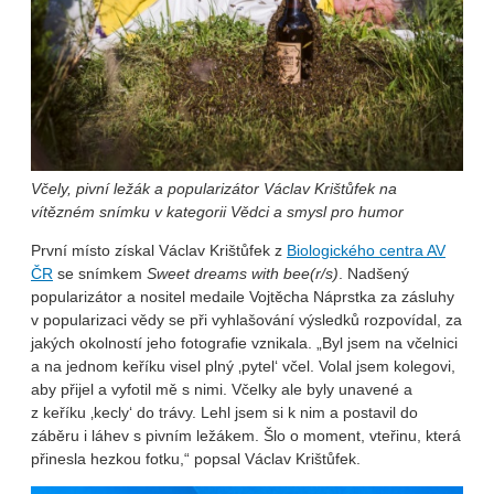
Včely, pivní ležák a popularizátor Václav Krištůfek na
vítězném snímku v kategorii Vědci a smysl pro humor
První místo získal Václav Krištůfek z
Biologického centra AV
ČR
se snímkem
Sweet dreams with bee(r/s)
. Nadšený
popularizátor a nositel medaile Vojtěcha Náprstka za zásluhy
v popularizaci vědy se při vyhlašování výsledků rozpovídal, za
jakých okolností jeho fotografie vznikala. „Byl jsem na včelnici
a na jednom keříku visel plný ‚pytel‘ včel. Volal jsem kolegovi,
aby přijel a vyfotil mě s nimi. Včelky ale byly unavené a
z keříku ‚kecly‘ do trávy. Lehl jsem si k nim a postavil do
záběru i láhev s pivním ležákem. Šlo o moment, vteřinu, která
přinesla hezkou fotku,“ popsal Václav Krištůfek.