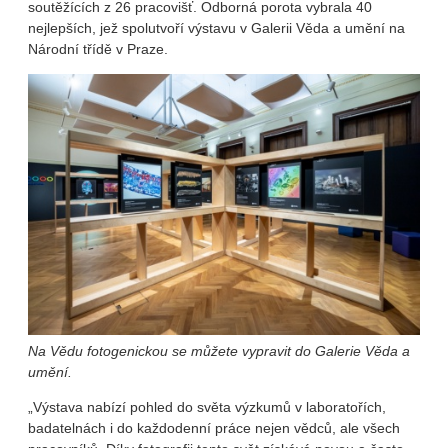
soutěžících z 26 pracovišť. Odborná porota vybrala 40
nejlepších, jež spolutvoří výstavu v Galerii Věda a umění na
Národní třídě v Praze.
Na Vědu fotogenickou se můžete vypravit do Galerie Věda a
umění.
„Výstava nabízí pohled do světa výzkumů v laboratořích,
badatelnách i do každodenní práce nejen vědců, ale všech