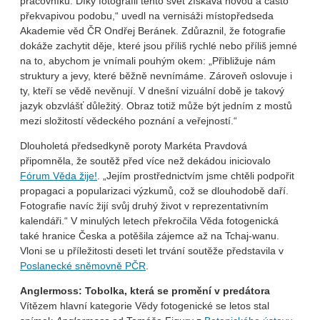
pracovníků. Díky fotografii tento svět získává novou a často
překvapivou podobu,“ uvedl na vernisáži místopředseda
Akademie věd ČR Ondřej Beránek. Zdůraznil, že fotografie
dokáže zachytit děje, které jsou příliš rychlé nebo příliš jemné
na to, abychom je vnímali pouhým okem: „Přibližuje nám
struktury a jevy, které běžně nevnímáme. Zároveň oslovuje i
ty, kteří se vědě nevěnují. V dnešní vizuální době je takový
jazyk obzvlášť důležitý. Obraz totiž může být jedním z mostů
mezi složitostí vědeckého poznání a veřejností.“
Dlouholetá předsedkyně poroty Markéta Pravdová
připomněla, že soutěž před více než dekádou iniciovalo
Fórum Věda žije!
. „Jejím prostřednictvím jsme chtěli podpořit
propagaci a popularizaci výzkumů, což se dlouhodobě daří.
Fotografie navíc žijí svůj druhý život v reprezentativním
kalendáři.“ V minulých letech překročila Věda fotogenická
také hranice Česka a potěšila zájemce až na Tchaj-wanu.
Vloni se u příležitosti deseti let trvání soutěže představila v
Poslanecké sněmovně PČR
.
Anglermoss: Tobolka, která se promění v predátora
Vítězem hlavní kategorie Vědy fotogenické se letos stal