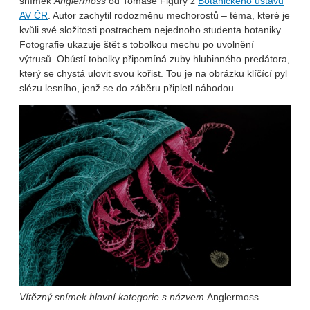
snímek
Anglermoss
od Tomáše Figury z
Botanického ústavu
AV ČR
. Autor zachytil rodozměnu mechorostů – téma, které je
kvůli své složitosti postrachem nejednoho studenta botaniky.
Fotografie ukazuje štět s tobolkou mechu po uvolnění
výtrusů. Obústí tobolky připomíná zuby hlubinného predátora,
který se chystá ulovit svou kořist. Tou je na obrázku klíčící pyl
slézu lesního, jenž se do záběru připletl náhodou.
Vítězný snímek hlavní kategorie s názvem
Anglermoss