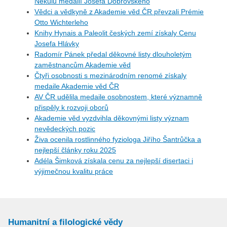
Nekulu medailí Josefa Dobrovského
Vědci a vědkyně z Akademie věd ČR převzali Prémie
Otto Wichterleho
Knihy Hynais a Paleolit českých zemí získaly Cenu
Josefa Hlávky
Radomír Pánek předal děkovné listy dlouholetým
zaměstnancům Akademie věd
Čtyři osobnosti s mezinárodním renomé získaly
medaile Akademie věd ČR
AV ČR udělila medaile osobnostem, které významně
přispěly k rozvoji oborů
Akademie věd vyzdvihla děkovnými listy význam
nevědeckých pozic
Živa ocenila rostlinného fyziologa Jiřího Šantrůčka a
nejlepší články roku 2025
Adéla Šimková získala cenu za nejlepší disertaci i
výjimečnou kvalitu práce
Humanitní a filologické vědy