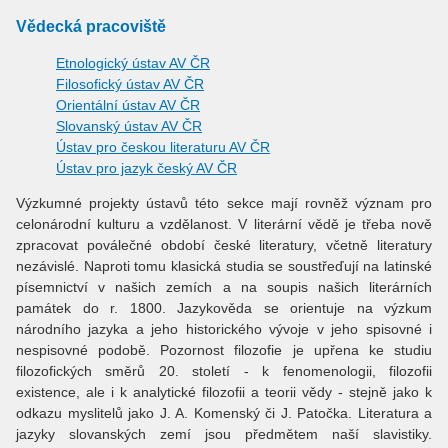
Vědecká pracoviště
Etnologický ústav AV ČR
Filosofický ústav AV ČR
Orientální ústav AV ČR
Slovanský ústav AV ČR
Ústav pro českou literaturu AV ČR
Ústav pro jazyk český AV ČR
Výzkumné projekty ústavů této sekce mají rovněž význam pro
celonárodní kulturu a vzdělanost. V literární vědě je třeba nově
zpracovat poválečné období české literatury, včetně literatury
nezávislé. Naproti tomu klasická studia se soustřeďují na latinské
písemnictví v našich zemích a na soupis našich literárních
památek do r. 1800. Jazykověda se orientuje na výzkum
národního jazyka a jeho historického vývoje v jeho spisovné i
nespisovné podobě. Pozornost filozofie je upřena ke studiu
filozofických směrů 20. století - k fenomenologii, filozofii
existence, ale i k analytické filozofii a teorii vědy - stejně jako k
odkazu myslitelů jako J. A. Komenský či J. Patočka. Literatura a
jazyky slovanských zemí jsou předmětem naší slavistiky.