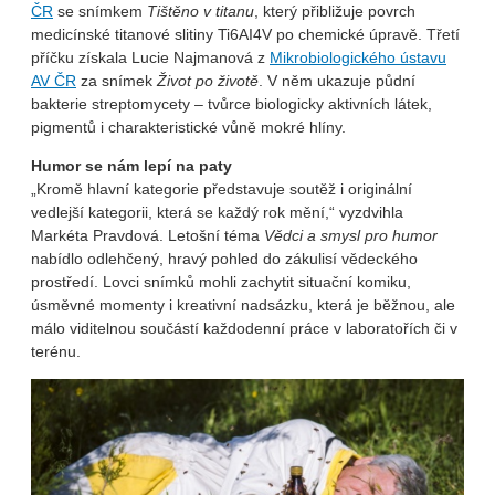
ČR
se snímkem
Tištěno v titanu
, který přibližuje povrch
medicínské titanové slitiny Ti6AI4V po chemické úpravě. Třetí
příčku získala Lucie Najmanová z
Mikrobiologického ústavu
AV ČR
za snímek
Život po životě
. V něm ukazuje půdní
bakterie streptomycety – tvůrce biologicky aktivních látek,
pigmentů i charakteristické vůně mokré hlíny.
Humor se nám lepí na paty
„Kromě hlavní kategorie představuje soutěž i originální
vedlejší kategorii, která se každý rok mění,“ vyzdvihla
Markéta Pravdová. Letošní téma
Vědci a smysl pro humor
nabídlo odlehčený, hravý pohled do zákulisí vědeckého
prostředí. Lovci snímků mohli zachytit situační komiku,
úsměvné momenty i kreativní nadsázku, která je běžnou, ale
málo viditelnou součástí každodenní práce v laboratořích či v
terénu.