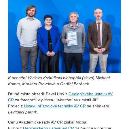
K ocenění Václavu Krištůfkovi blahopřáli (zleva) Michael
Komm, Markéta Pravdová a Ondřej Beránek.
Druhé místo obsadil Pavel Lisý z
Geologického ústavu AV
ČR
za fotografii
V pithosu
, jako třetí se umístil Jiří
Frolec z
Ústavu přístrojové techniky AV ČR
se snímkem
Levitující parník
.
Cenu Akademické rady AV ČR získal Michal
Filippi z
Geologického ústavu AV ČR
za
Slunce v hornině
.