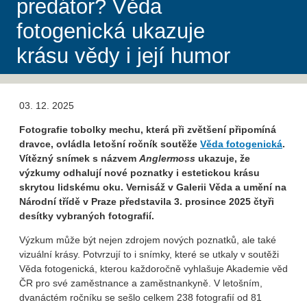
predátor? Věda
fotogenická ukazuje
krásu vědy i její humor
03. 12. 2025
Fotografie tobolky mechu, která při zvětšení připomíná
dravce, ovládla letošní ročník soutěže
Věda fotogenická
.
Vítězný snímek s názvem
Anglermoss
ukazuje, že
výzkumy odhalují nové poznatky i estetickou krásu
skrytou lidskému oku. Vernisáž v Galerii Věda a umění na
Národní třídě v Praze představila 3. prosince 2025 čtyři
desítky vybraných fotografií.
Výzkum může být nejen zdrojem nových poznatků, ale také
vizuální krásy. Potvrzují to i snímky, které se utkaly v soutěži
Věda fotogenická, kterou každoročně vyhlašuje Akademie věd
ČR pro své zaměstnance a zaměstnankyně. V letošním,
dvanáctém ročníku se sešlo celkem 238 fotografií od 81