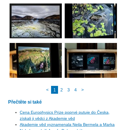
<
1
2
3
4
>
Přečtěte si také
Cena Europhysics Prize poprvé putuje do Česka,
získali ji vědci z Akademie věd
Akademie věd vyznamenala Neila Bermela a Marka