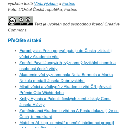
využitím textů
VědaVýzkum
a
Forbes
Foto: L'Oréal Česká republika, Forbes
Text je uvolněn pod svobodnou licencí Creative
Commons.
Přečtěte si také
Europhysics Prize poprvé putuje do Česka, získali ji
vědci z Akademie věd
Zemřel Pavel Jungwirth, významný fyzikální chemik a
osobnost české vědy
Akademie věd vyznamenala Neila Bermela a Marka
Nekulu medailí Josefa Dobrovského
Mladí vědci a vědkyně z Akademie věd ČR převzali
Prémie Otto Wichterleho
Knihy Hynais a Paleolit českých zemí získaly Cenu
Josefa Hlávky
Zaměstnanci Akademie věd na A-Festu dokazují, že co
Čech, to muzikant
Matchm-AI-king: seminář o umělé inteligenci propojil