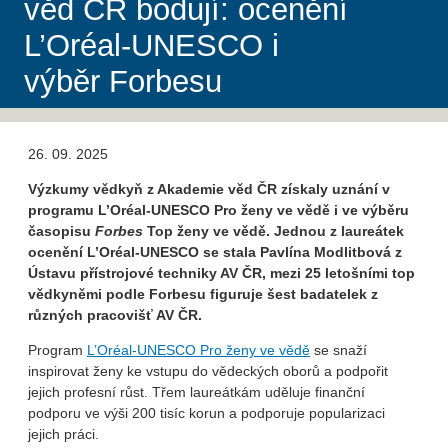
věd ČR bodují: ocenění
L’Oréal-UNESCO i
výběr Forbesu
26. 09. 2025
Výzkumy vědkyň z Akademie věd ČR získaly uznání v
programu L’Oréal-UNESCO Pro ženy ve vědě i ve výběru
časopisu
Forbes
Top ženy ve vědě. Jednou z laureátek
ocenění L’Oréal-UNESCO se stala Pavlína Modlitbová z
Ústavu přístrojové techniky AV ČR, mezi 25 letošními top
vědkyněmi podle Forbesu figuruje šest badatelek z
různých pracovišť AV ČR.
Program
L’Oréal-UNESCO Pro ženy ve vědě
se snaží
inspirovat ženy ke vstupu do vědeckých oborů a podpořit
jejich profesní růst. Třem laureátkám uděluje finanční
podporu ve výši 200 tisíc korun a podporuje popularizaci
jejich práci.