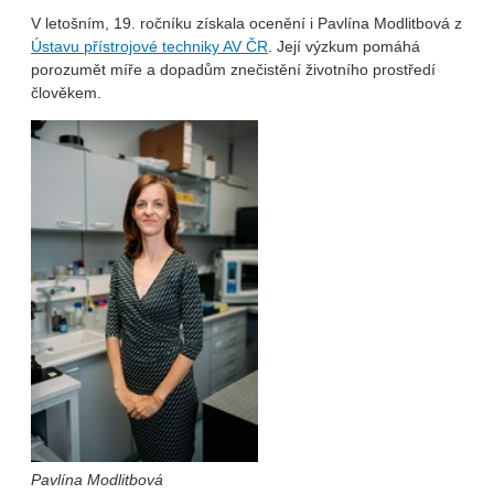
V letošním, 19. ročníku získala ocenění i Pavlína Modlitbová z
Ústavu přístrojové techniky AV ČR
. Její výzkum pomáhá
porozumět míře a dopadům znečistění životního prostředí
člověkem.
Pavlína Modlitbová