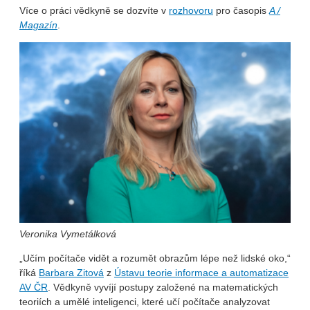
Více o práci vědkyně se dozvíte v
rozhovoru
pro časopis
A /
Magazín
.
Veronika Vymetálková
„Učím počítače vidět a rozumět obrazům lépe než lidské oko,“
říká
Barbara Zitová
z
Ústavu teorie informace a automatizace
AV ČR
. Vědkyně vyvíjí postupy založené na matematických
teoriích a umělé inteligenci, které učí počítače analyzovat