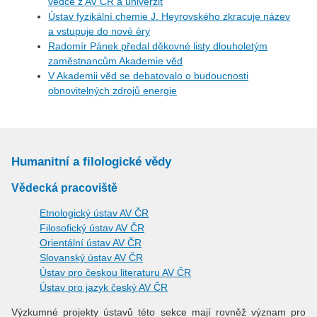
vědce z AV ČR a univerzit
Ústav fyzikální chemie J. Heyrovského zkracuje název
a vstupuje do nové éry
Radomír Pánek předal děkovné listy dlouholetým
zaměstnancům Akademie věd
V Akademii věd se debatovalo o budoucnosti
obnovitelných zdrojů energie
Humanitní a filologické vědy
Vědecká pracoviště
Etnologický ústav AV ČR
Filosofický ústav AV ČR
Orientální ústav AV ČR
Slovanský ústav AV ČR
Ústav pro českou literaturu AV ČR
Ústav pro jazyk český AV ČR
Výzkumné projekty ústavů této sekce mají rovněž význam pro