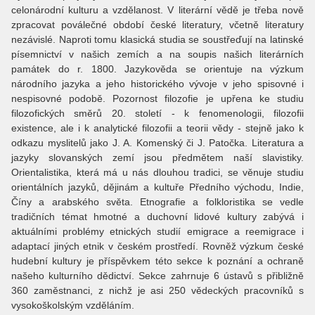
celonárodní kulturu a vzdělanost. V literární vědě je třeba nově
zpracovat poválečné období české literatury, včetně literatury
nezávislé. Naproti tomu klasická studia se soustřeďují na latinské
písemnictví v našich zemích a na soupis našich literárních
památek do r. 1800. Jazykověda se orientuje na výzkum
národního jazyka a jeho historického vývoje v jeho spisovné i
nespisovné podobě. Pozornost filozofie je upřena ke studiu
filozofických směrů 20. století - k fenomenologii, filozofii
existence, ale i k analytické filozofii a teorii vědy - stejně jako k
odkazu myslitelů jako J. A. Komenský či J. Patočka. Literatura a
jazyky slovanských zemí jsou předmětem naší slavistiky.
Orientalistika, která má u nás dlouhou tradici, se věnuje studiu
orientálních jazyků, dějinám a kultuře Předního východu, Indie,
Číny a arabského světa. Etnografie a folkloristika se vedle
tradičních témat hmotné a duchovní lidové kultury zabývá i
aktuálními problémy etnických studií emigrace a reemigrace i
adaptací jiných etnik v českém prostředí. Rovněž výzkum české
hudební kultury je příspěvkem této sekce k poznání a ochraně
našeho kulturního dědictví. Sekce zahrnuje 6 ústavů s přibližně
360 zaměstnanci, z nichž je asi 250 vědeckých pracovníků s
vysokoškolským vzděláním.