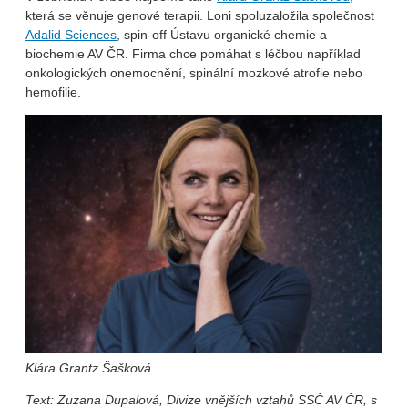
která se věnuje genové terapii. Loni spoluzaložila společnost
Adalid Sciences
, spin-off Ústavu organické chemie a
biochemie AV ČR. Firma chce pomáhat s léčbou například
onkologických onemocnění, spinální mozkové atrofie nebo
hemofilie.
Klára Grantz Šašková
Text: Zuzana Dupalová, Divize vnějších vztahů SSČ AV ČR, s