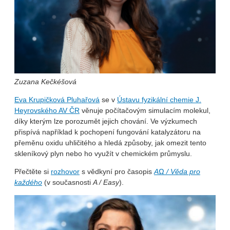
Zuzana Kečkéšová
Eva Krupičková Pluhařová
se v
Ústavu fyzikální chemie J.
Heyrovského AV ČR
věnuje počítačovým simulacím molekul,
díky kterým lze porozumět jejich chování. Ve výzkumech
přispívá například k pochopení fungování katalyzátoru na
přeměnu oxidu uhličitého a hledá způsoby, jak omezit tento
skleníkový plyn nebo ho využít v chemickém průmyslu.
Přečtěte si
rozhovor
s vědkyní pro časopis
AΩ / Věda pro
každého
(v současnosti
A / Easy
).