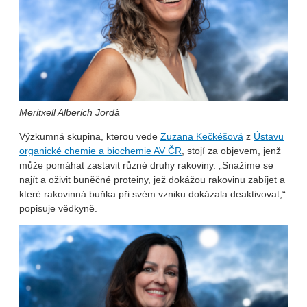
Meritxell Alberich Jordà
Výzkumná skupina, kterou vede
Zuzana Kečkéšová
z
Ústavu
organické chemie a biochemie AV ČR
, stojí za objevem, jenž
může pomáhat zastavit různé druhy rakoviny. „Snažíme se
najít a oživit buněčné proteiny, jež dokážou rakovinu zabíjet a
které rakovinná buňka při svém vzniku dokázala deaktivovat,“
popisuje vědkyně.