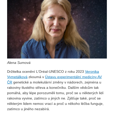
Alena Sumová
Držitelka ocenění L’Oréal-UNESCO z roku 2023
Veronika
Vymetálková
zkoumá v
Ústavu experimentální medicíny AV
ČR
genetické a molekulární změny v nádorech, zejména u
rakoviny tlustého střeva a konečníku. Dalším vědcům tak
pomáhá, aby lépe porozuměli tomu, proč se u některých lidí
rakovina vyvine, zatímco u jiných ne. Zjišťuje také, proč se
některým lidem nemoc vrací a proč u někoho léčba funguje,
zatímco u jiného nezabírá.