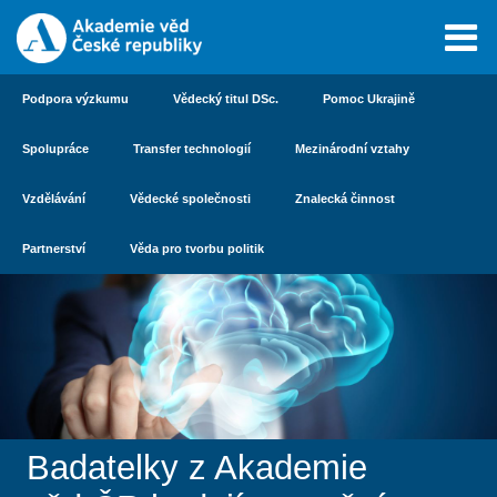
Podpora výzkumu
Vědecký titul DSc.
Pomoc Ukrajině
Spolupráce
Transfer technologií
Mezinárodní vztahy
Vzdělávání
Vědecké společnosti
Znalecká činnost
Partnerství
Věda pro tvorbu politik
Badatelky z Akademie