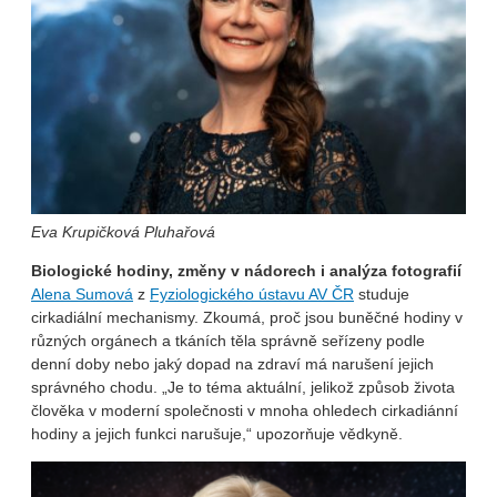
Eva Krupičková Pluhařová
Biologické hodiny, změny v nádorech i analýza fotografií
Alena Sumová
z
Fyziologického ústavu AV ČR
studuje
cirkadiální mechanismy. Zkoumá, proč jsou buněčné hodiny v
různých orgánech a tkáních těla správně seřízeny podle
denní doby nebo jaký dopad na zdraví má narušení jejich
správného chodu. „Je to téma aktuální, jelikož způsob života
člověka v moderní společnosti v mnoha ohledech cirkadiánní
hodiny a jejich funkci narušuje,“ upozorňuje vědkyně.