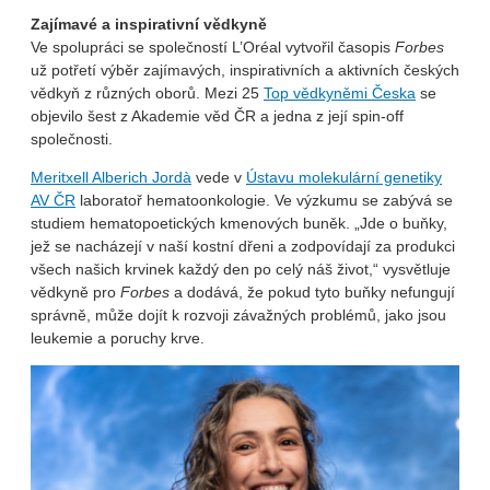
Zajímavé a inspirativní vědkyně
Ve spolupráci se společností L’Oréal vytvořil časopis
Forbes
už potřetí výběr zajímavých, inspirativních a aktivních českých
vědkyň z různých oborů. Mezi 25
Top vědkyněmi Česka
se
objevilo šest z Akademie věd ČR a jedna z její spin-off
společnosti.
Meritxell Alberich Jordà
vede v
Ústavu molekulární genetiky
AV ČR
laboratoř hematoonkologie. Ve výzkumu se zabývá se
studiem hematopoetických kmenových buněk. „Jde o buňky,
jež se nacházejí v naší kostní dřeni a zodpovídají za produkci
všech našich krvinek každý den po celý náš život,“ vysvětluje
vědkyně pro
Forbes
a dodává, že pokud tyto buňky nefungují
správně, může dojít k rozvoji závažných problémů, jako jsou
leukemie a poruchy krve.