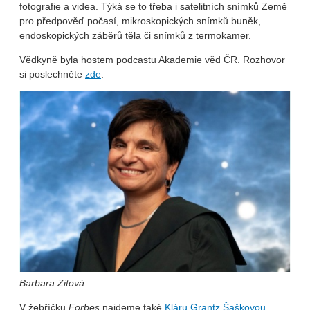
fotografie a videa. Týká se to třeba i satelitních snímků Země
pro předpověď počasí, mikroskopických snímků buněk,
endoskopických záběrů těla či snímků z termokamer.
Vědkyně byla hostem podcastu Akademie věd ČR. Rozhovor
si poslechněte
zde
.
Barbara Zitová
V žebříčku
Forbes
najdeme také
Kláru Grantz Šaškovou
,