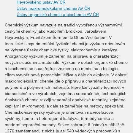
Heyrovského ústav AV ČR
Ústav makromolekulární chemie AV ČR
Ústav organické chemie a biochemie AV ČR
Chemický výzkum navazuje na tradici vytvořenou významnými
českými chemiky jako Rudolfem Brdičkou, Jaroslavem
Heyrovským, Františkem Šormem či Ottou Wichterlem. V
teoretické i experimentální fyzikální chemii je výzkum orientován
na vybrané úseky chemické fyziky, elektrochemie a katalýzy.
Anorganický výzkum je zaměřen na přípravu a charakterizaci
nových sloučenin a materiálů. Výzkum v oblasti organické chemie
a biochemie se soustřeďuje zejména na medicínu a biologii s
cílem vytvořit nová potenciální léčiva a dále do ekologie. V oblasti
makromolekulární chemie jde o přípravu a charakterizaci nových
polymerů a polymerních materiálů, které lze využít v technice, v
biomedicíně a ve výrobních, zejména separačních, technologiích.
Analytická chemie rozvíjí separační analytické techniky, zejména
kapilární mikrometod, a dále se zaměřuje na metody spektrální.
Chemicko-inženýrský výzkum je orientován na vícefázové
systémy, homo- a heterogenní katalýzu, termodynamiku a
moderní separační metody. Sekce zahrnuje 6 ústavů s přibližně
1270 zaměstnanci, z nichž je asi 540 vědeckých pracovníků s