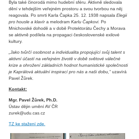
Byla také činorodá mimo hudební sféru. Aktivně sledovala
dění v tehdejším veřejném prostoru a svou tvorbou na něj
reagovala. Po smrti Karla Čapka 25. 12. 1938 napsala
Elegii
pro housle a klavír
a melodram
Karlu Čapkovi.
Po
Mnichovské dohodě a v době Protektorátu Čechy a Morava
se aktivně podílela na propagaci československé exilové
kultury.
„Jako tvůrčí osobnost a individualita propojující svůj talent s
aktivní účastí na veřejném životě v době světové válečné
krize a ohrožení základních hodnot humanistické společnosti
je Kaprálová aktuální inspirací pro nás a naši dobu,“
uzavírá
Pavel Žůrek.
Kontakt:
Mgr. Pavel Žůrek, Ph.D.
Ústav dějin umění AV ČR
zurek@udu.cas.cz
TZ ke stažení zde.