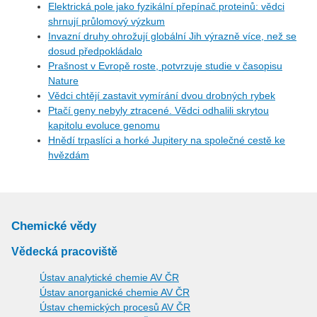
Elektrická pole jako fyzikální přepínač proteinů: vědci
shrnují průlomový výzkum
Invazní druhy ohrožují globální Jih výrazně více, než se
dosud předpokládalo
Prašnost v Evropě roste, potvrzuje studie v časopisu
Nature
Vědci chtějí zastavit vymírání dvou drobných rybek
Ptačí geny nebyly ztracené. Vědci odhalili skrytou
kapitolu evoluce genomu
Hnědí trpaslíci a horké Jupitery na společné cestě ke
hvězdám
Chemické vědy
Vědecká pracoviště
Ústav analytické chemie AV ČR
Ústav anorganické chemie AV ČR
Ústav chemických procesů AV ČR