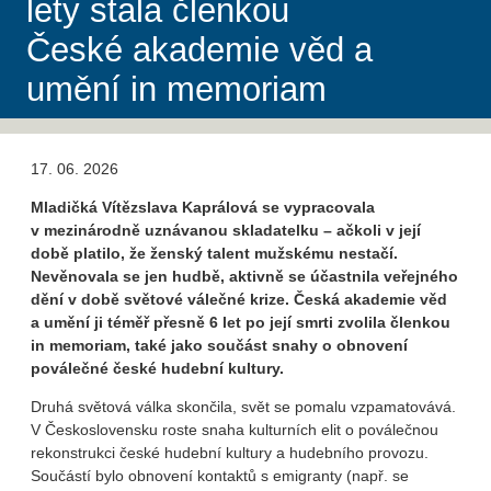
lety stala členkou
České akademie věd a
umění in memoriam
17. 06. 2026
Mladičká Vítězslava Kaprálová se vypracovala
v mezinárodně uznávanou skladatelku – ačkoli v její
době platilo, že ženský talent mužskému nestačí.
Nevěnovala se jen hudbě, aktivně se účastnila veřejného
dění v době světové válečné krize. Česká akademie věd
a umění ji téměř přesně 6 let po její smrti zvolila členkou
in memoriam, také jako součást snahy o obnovení
poválečné české hudební kultury.
Druhá světová válka skončila, svět se pomalu vzpamatovává.
V Československu roste snaha kulturních elit o poválečnou
rekonstrukci české hudební kultury a hudebního provozu.
Součástí bylo obnovení kontaktů s emigranty (např. se