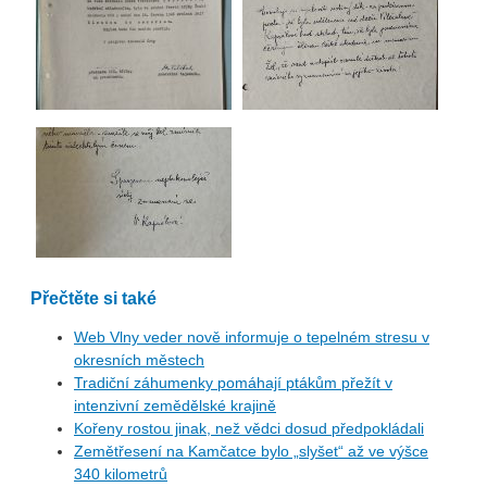
Přečtěte si také
Web Vlny veder nově informuje o tepelném stresu v
okresních městech
Tradiční záhumenky pomáhají ptákům přežít v
intenzivní zemědělské krajině
Kořeny rostou jinak, než vědci dosud předpokládali
Zemětřesení na Kamčatce bylo „slyšet“ až ve výšce
340 kilometrů