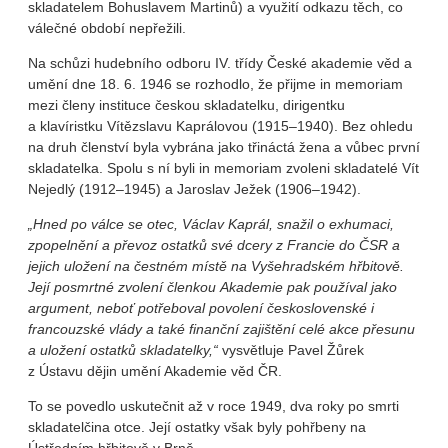
skladatelem Bohuslavem Martinů) a využití odkazu těch, co
válečné období nepřežili.
Na schůzi hudebního odboru IV. třídy České akademie věd a
umění dne 18. 6. 1946 se rozhodlo, že přijme in memoriam
mezi členy instituce českou skladatelku, dirigentku
a klavíristku Vítězslavu Kaprálovou (1915–1940). Bez ohledu
na druh členství byla vybrána jako třináctá žena a vůbec první
skladatelka. Spolu s ní byli in memoriam zvoleni skladatelé Vít
Nejedlý (1912–1945) a Jaroslav Ježek (1906–1942).
„Hned po válce se otec, Václav Kaprál, snažil o exhumaci,
zpopelnění a převoz ostatků své dcery z Francie do ČSR a
jejich uložení na čestném místě na Vyšehradském hřbitově.
Její posmrtné zvolení členkou Akademie pak používal jako
argument, neboť potřeboval povolení československé i
francouzské vlády a také finanční zajištění celé akce přesunu
a uložení ostatků skladatelky,“
vysvětluje Pavel Žůrek
z Ústavu dějin umění Akademie věd ČR.
To se povedlo uskutečnit až v roce 1949, dva roky po smrti
skladatelčina otce. Její ostatky však byly pohřbeny na