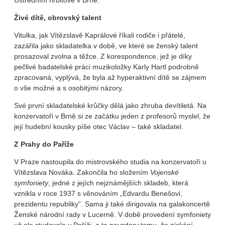
Ústředním hřbitově v Brně.
Živé dítě, obrovský talent
Vitulka, jak Vítězslavě Kaprálové říkali rodiče i přátelé,
zazářila jako skladatelka v době, ve které se ženský talent
prosazoval zvolna a těžce. Z korespondence, jež je díky
pečlivé badatelské práci muzikoložky Karly Hartl podrobně
zpracovaná, vyplývá, že byla až hyperaktivní dítě se zájmem
o vše možné a s osobitými názory.
Své první skladatelské krůčky dělá jako zhruba devítiletá. Na
konzervatoři v Brně si ze začátku jeden z profesorů myslel, že
její hudební kousky píše otec Václav – také skladatel.
Z Prahy do Paříže
V Praze nastoupila do mistrovského studia na konzervatoři u
Vítězslava Nováka. Zakončila ho složením
Vojenské
symfoniety
, jedné z jejích nejznámějších skladeb, která
vznikla v roce 1937 s věnováním „Edvardu Benešovi,
prezidentu republiky“. Sama ji také dirigovala na galakoncertě
Ženské národní rady v Lucerně. V době provedení symfoniety