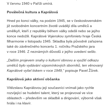
V červnu 1940 v Paříži umírá.
Poválečná kultura a Kaprálová
Hned po konci války, na podzim 1945, se v československém
již svobodném koncertním životě uvádějí díla umělců a
umělkyň, kteří z republiky během války odešli nebo se jejího
konce nedožili. Kaprálové
Vojenskou symfonietu
hraje Česká
filharmonie v listopadu 1945. Skladba byla původně zařazena
také do závěrečného koncertu 1. ročníku Pražského jara
v roce 1946. Z neznámých důvodů z jejího uvedení sešlo.
„Dalším projevem snahy o kulturní obnovu a využití odkazu
umělců bylo vydávání vzpomínkových sborníků, ten věnovaný
Kaprálové vyšel tiskem v roce 1949,“
popisuje Pavel Žůrek.
Kaprálová jako aktivní občanka
Vítězslavu Kaprálovou její současníci vnímali jako rychle
rozvíjející se hudební talent, který se projevoval ve více
oblastech – především ve skladbě a dirigování, výborně však
hrála i na klavír.