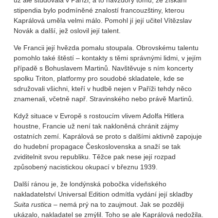
už ale studovala v Paříži, a to navzdory tomu, že získání
stipendia bylo podmíněné znalostí francouzštiny, kterou
Kaprálová uměla velmi málo. Pomohl jí její učitel Vítězslav
Novák a další, jež oslovil její talent.
Ve Francii její hvězda pomalu stoupala. Obrovskému talentu
pomohlo také štěstí – kontakty s těmi správnými lidmi, v jejím
případě s Bohuslavem Martinů. Navštěvuje s ním koncerty
spolku Triton, platformy pro soudobé skladatele, kde se
sdružovali všichni, kteří v hudbě nejen v Paříži tehdy něco
znamenali, včetně např. Stravinského nebo právě Martinů.
Když situace v Evropě s rostoucím vlivem Adolfa Hitlera
houstne, Francie už není tak nakloněná chránit zájmy
ostatních zemí. Kaprálová se proto s dalšími aktivně zapojuje
do hudební propagace Československa a snaží se tak
zviditelnit svou republiku. Těžce pak nese její rozpad
způsobený nacistickou okupací v březnu 1939.
Další ránou je, že londýnská pobočka vídeňského
nakladatelství Universal Edition odmítla vydání její skladby
Suita rustica
– nemá prý na to zaujmout. Jak se později
ukázalo, nakladatel se zmýlil. Toho se ale Kaprálová nedožila.