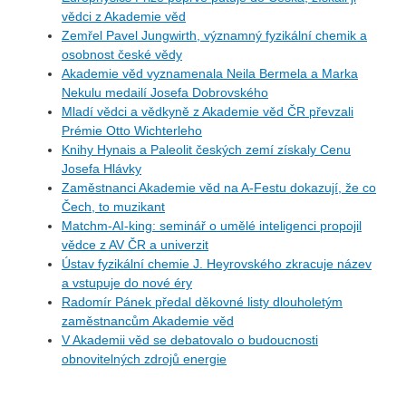
vědci z Akademie věd
Zemřel Pavel Jungwirth, významný fyzikální chemik a
osobnost české vědy
Akademie věd vyznamenala Neila Bermela a Marka
Nekulu medailí Josefa Dobrovského
Mladí vědci a vědkyně z Akademie věd ČR převzali
Prémie Otto Wichterleho
Knihy Hynais a Paleolit českých zemí získaly Cenu
Josefa Hlávky
Zaměstnanci Akademie věd na A-Festu dokazují, že co
Čech, to muzikant
Matchm-AI-king: seminář o umělé inteligenci propojil
vědce z AV ČR a univerzit
Ústav fyzikální chemie J. Heyrovského zkracuje název
a vstupuje do nové éry
Radomír Pánek předal děkovné listy dlouholetým
zaměstnancům Akademie věd
V Akademii věd se debatovalo o budoucnosti
obnovitelných zdrojů energie