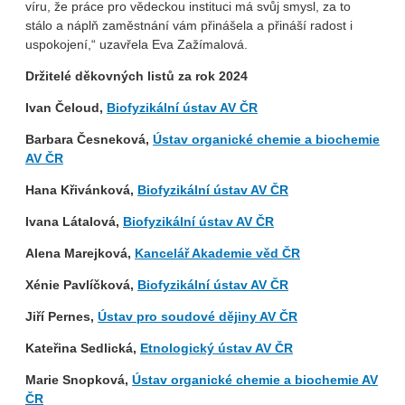
víru, že práce pro vědeckou instituci má svůj smysl, za to
stálo a náplň zaměstnání vám přinášela a přináší radost i
uspokojení,“ uzavřela Eva Zažímalová.
Držitelé děkovných listů za rok 2024
Ivan Čeloud,
Biofyzikální ústav AV ČR
Barbara Česneková,
Ústav organické chemie a biochemie
AV ČR
Hana Křivánková,
Biofyzikální ústav AV ČR
Ivana Látalová,
Biofyzikální ústav AV ČR
Alena Marejková,
Kancelář Akademie věd ČR
Xénie Pavlíčková,
Biofyzikální ústav AV ČR
Jiří Pernes,
Ústav pro soudové dějiny AV ČR
Kateřina Sedlická,
Etnologický ústav AV ČR
Marie Snopková,
Ústav organické chemie a biochemie AV
ČR