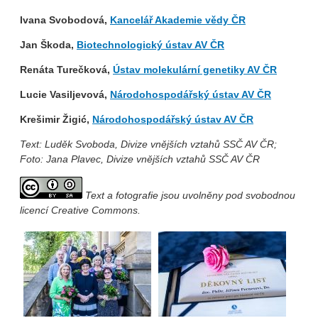
Ivana Svobodová,
Kancelář Akademie vědy ČR
Jan Škoda,
Biotechnologický ústav AV ČR
Renáta Turečková,
Ústav molekulární genetiky AV ČR
Lucie Vasiljevová,
Národohospodářský ústav AV ČR
Krešimir Žigić,
Národohospodářský ústav AV ČR
Text: Luděk Svoboda, Divize vnějších vztahů SSČ AV ČR;
Foto: Jana Plavec, Divize vnějších vztahů SSČ AV ČR
Text a fotografie jsou uvolněny pod svobodnou
licencí Creative Commons.