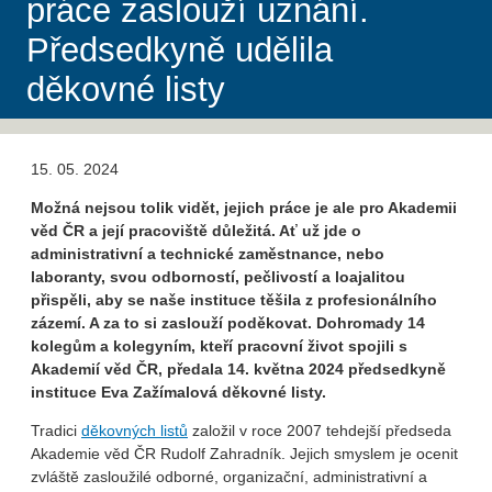
práce zaslouží uznání.
Předsedkyně udělila
děkovné listy
15. 05. 2024
Možná nejsou tolik vidět, jejich práce je ale pro Akademii
věd ČR a její pracoviště důležitá. Ať už jde o
administrativní a technické zaměstnance, nebo
laboranty, svou odborností, pečlivostí a loajalitou
přispěli, aby se naše instituce těšila z profesionálního
zázemí. A za to si zaslouží poděkovat. Dohromady 14
kolegům a kolegyním, kteří pracovní život spojili s
Akademií věd ČR, předala 14. května 2024 předsedkyně
instituce Eva Zažímalová děkovné listy.
Tradici
děkovných listů
založil v roce 2007 tehdejší předseda
Akademie věd ČR Rudolf Zahradník. Jejich smyslem je ocenit
zvláště zasloužilé odborné, organizační, administrativní a