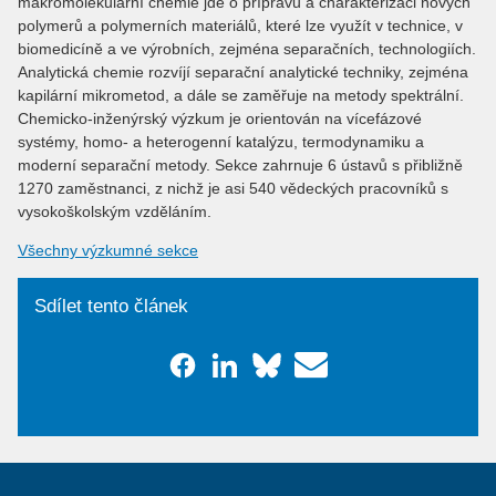
makromolekulární chemie jde o přípravu a charakterizaci nových
polymerů a polymerních materiálů, které lze využít v technice, v
biomedicíně a ve výrobních, zejména separačních, technologiích.
Analytická chemie rozvíjí separační analytické techniky, zejména
kapilární mikrometod, a dále se zaměřuje na metody spektrální.
Chemicko-inženýrský výzkum je orientován na vícefázové
systémy, homo- a heterogenní katalýzu, termodynamiku a
moderní separační metody. Sekce zahrnuje 6 ústavů s přibližně
1270 zaměstnanci, z nichž je asi 540 vědeckých pracovníků s
vysokoškolským vzděláním.
Všechny výzkumné sekce
Sdílet tento článek