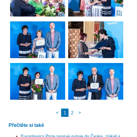
<
1
2
>
Přečtěte si také
Europhysics Prize poprvé putuje do Česka, získali ji