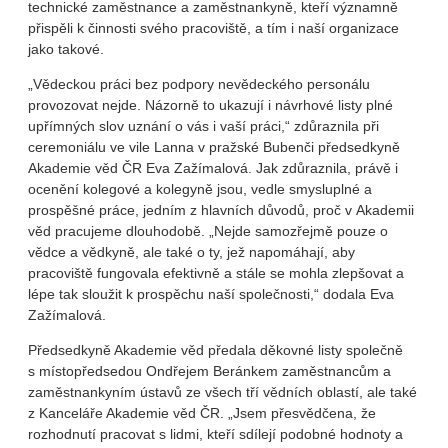
technické zaměstnance a zaměstnankyně, kteří významně
přispěli k činnosti svého pracoviště, a tím i naší organizace
jako takové.
„Vědeckou práci bez podpory nevědeckého personálu
provozovat nejde. Názorně to ukazují i návrhové listy plné
upřímných slov uznání o vás i vaší práci,“ zdůraznila při
ceremoniálu ve vile Lanna v pražské Bubenči předsedkyně
Akademie věd ČR Eva Zažímalová. Jak zdůraznila, právě i
ocenění kolegové a kolegyně jsou, vedle smysluplné a
prospěšné práce, jedním z hlavních důvodů, proč v Akademii
věd pracujeme dlouhodobě. „Nejde samozřejmě pouze o
vědce a vědkyně, ale také o ty, jež napomáhají, aby
pracoviště fungovala efektivně a stále se mohla zlepšovat a
lépe tak sloužit k prospěchu naší společnosti,“ dodala Eva
Zažímalová.
Předsedkyně Akademie věd předala děkovné listy společně
s místopředsedou Ondřejem Beránkem zaměstnancům a
zaměstnankyním ústavů ze všech tří vědních oblastí, ale také
z Kanceláře Akademie věd ČR. „Jsem přesvědčena, že
rozhodnutí pracovat s lidmi, kteří sdílejí podobné hodnoty a