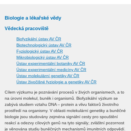
Biologie a lékařské vědy
Vědecká pracoviště
Biofyzikální ústav AV ČR
Biotechnologický ústav AV ČR
Fyziologický ústav AV ČR
Mikrobiologický ústav AV ČR
Ústav experimentální botaniky AV ČR
Ústav experimentální medicíny AV ČR
Ústav molekulární genetiky AV ČR
Ústav živočišné fyziologie a genetiky AV ČR
Cílem výzkumu je poznávání procesů v živých organismech, a to
na úrovni molekul, buněk i organismů. Biofyzikální výzkum se
zabývá studiem vztahu DNA – protein a vlivu faktorů životního
prostředí na organismy. V oblasti molekulární genetiky a buněčné
biologie jsou studovány zejména signální cesty pro spouštění
reakcí a odezvy cílových genů na tyto signály; zvláštní pozornost
je věnována studiu buněčných mechanismů imunitních odpovědí.