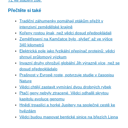
Přečtěte si také
Tradiční záhumenky pomáhají ptákům přežít v
intenzivní zemědělské krajině
Kořeny rostou jinak, než vědci dosud předpokládali
Zemětřesení na Kamčatce bylo „slyšet“ až ve výšce
340 kilometrů
Elektrická pole jako fyzikální přepínač proteinů: vědci
shrnují průlomový výzkum
Invazní druhy ohrožují globální Jih výrazně více, než se
dosud předpokládalo
Prašnost v Evropě roste, potvrzuje studie v časopisu
Nature
Vědci chtějí zastavit vymírání dvou drobných rybek
Ptačí geny nebyly ztracené. Vědci odhalili skrytou
kapitolu evoluce genomu
Hnědí trpaslíci a horké Jupitery na společné cestě ke
hvězdám
Vědci budou mapovat bentické sinice na březích Lipna