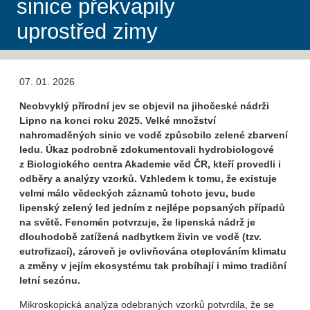
sinice překvapily
uprostřed zimy
07. 01. 2026
Neobvyklý přírodní jev se objevil na jihočeské nádrži
Lipno na konci roku 2025. Velké množství
nahromaděných sinic ve vodě způsobilo zelené zbarvení
ledu. Úkaz podrobně zdokumentovali hydrobiologové
z Biologického centra Akademie věd ČR, kteří provedli i
odběry a analýzy vzorků. Vzhledem k tomu, že existuje
velmi málo vědeckých záznamů tohoto jevu, bude
lipenský zelený led jedním z nejlépe popsaných případů
na světě. Fenomén potvrzuje, že lipenská nádrž je
dlouhodobě zatížená nadbytkem živin ve vodě (tzv.
eutrofizací), zároveň je ovlivňována oteplováním klimatu
a změny v jejím ekosystému tak probíhají i mimo tradiční
letní sezónu.
Mikroskopická analýza odebraných vzorků potvrdila, že se