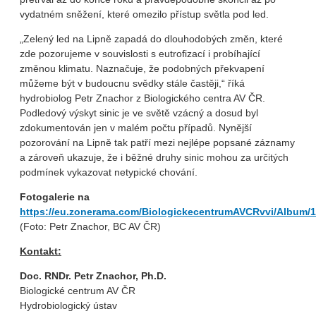
vydatném sněžení, které omezilo přístup světla pod led.
„Zelený led na Lipně zapadá do dlouhodobých změn, které
zde pozorujeme v souvislosti s eutrofizací i probíhající
změnou klimatu. Naznačuje, že podobných překvapení
můžeme být v budoucnu svědky stále častěji,“ říká
hydrobiolog Petr Znachor z Biologického centra AV ČR.
Podledový výskyt sinic je ve světě vzácný a dosud byl
zdokumentován jen v malém počtu případů. Nynější
pozorování na Lipně tak patří mezi nejlépe popsané záznamy
a zároveň ukazuje, že i běžné druhy sinic mohou za určitých
podmínek vykazovat netypické chování.
Fotogalerie na
https://eu.zonerama.com/BiologickecentrumAVCRvvi/Album/
(Foto: Petr Znachor, BC AV ČR)
Kontakt:
Doc. RNDr. Petr Znachor, Ph.D.
Biologické centrum AV ČR
Hydrobiologický ústav