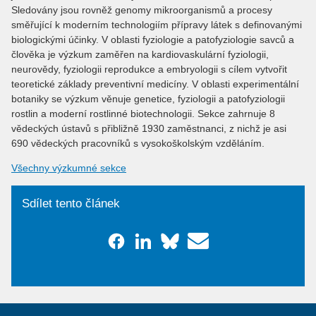
Sledovány jsou rovněž genomy mikroorganismů a procesy
směřující k moderním technologiím přípravy látek s definovanými
biologickými účinky. V oblasti fyziologie a patofyziologie savců a
člověka je výzkum zaměřen na kardiovaskulární fyziologii,
neurovědy, fyziologii reprodukce a embryologii s cílem vytvořit
teoretické základy preventivní medicíny. V oblasti experimentální
botaniky se výzkum věnuje genetice, fyziologii a patofyziologii
rostlin a moderní rostlinné biotechnologii. Sekce zahrnuje 8
vědeckých ústavů s přibližně 1930 zaměstnanci, z nichž je asi
690 vědeckých pracovníků s vysokoškolským vzděláním.
Všechny výzkumné sekce
Sdílet tento článek