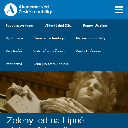
Podpora výzkumu
Vědecký titul DSc.
Pomoc Ukrajině
Spolupráce
Transfer technologií
Mezinárodní vztahy
Vzdělávání
Vědecké společnosti
Znalecká činnost
Partnerství
Věda pro tvorbu politik
Zelený led na Lipně: