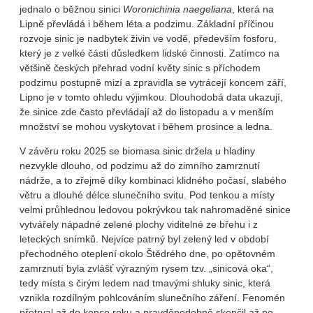
jednalo o běžnou sinici
Woronichinia naegeliana
, která na
Lipně převládá i během léta a podzimu. Základní příčinou
rozvoje sinic je nadbytek živin ve vodě, především fosforu,
který je z velké části důsledkem lidské činnosti. Zatímco na
většině českých přehrad vodní květy sinic s příchodem
podzimu postupně mizí a zpravidla se vytrácejí koncem září,
Lipno je v tomto ohledu výjimkou. Dlouhodobá data ukazují,
že sinice zde často převládají až do listopadu a v menším
množství se mohou vyskytovat i během prosince a ledna.
V závěru roku 2025 se biomasa sinic držela u hladiny
nezvykle dlouho, od podzimu až do zimního zamrznutí
nádrže, a to zřejmě díky kombinaci klidného počasí, slabého
větru a dlouhé délce slunečního svitu. Pod tenkou a místy
velmi průhlednou ledovou pokrývkou tak nahromaděné sinice
vytvářely nápadné zelené plochy viditelné ze břehu i z
leteckých snímků. Nejvíce patrný byl zelený led v období
přechodného oteplení okolo Štědrého dne, po opětovném
zamrznutí byla zvlášť výrazným rysem tzv. „sinicová oka“,
tedy místa s čirým ledem nad tmavými shluky sinic, která
vznikla rozdílným pohlcováním slunečního záření. Fenomén
přetrval až do konce roku a pravděpodobně skončil až po